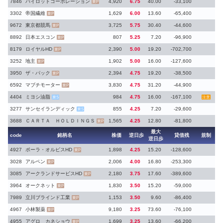
7846
パイロットコーポレーション
4,920
6.75
40.00
-33,100
東P
3302
帝国繊維
1,629
6.00
13.60
-65,400
東P
9672
東京都競馬
3,725
5.75
30.40
-44,600
東P
8892
日本エスコン
807
5.25
7.20
-96,900
東P
8179
ロイヤルHD
2,390
5.00
19.20
-702,700
東P
3252
地主
1,902
5.00
16.00
-127,600
東P
3950
ザ・パック
2,394
4.75
19.20
-38,500
東P
6592
マブチモーター
3,830
4.75
31.20
-44,900
東P
4404
ミヨシ油脂
984
4.75
16.00
-167,100
東S
注意
3277
サンセイランディック
855
4.25
7.20
-29,600
東S
3688
ＣＡＲＴＡ ＨＯＬＤＩＮＧＳ
1,565
4.25
12.80
-81,800
東P
最大
code
銘柄名
株価
逆日歩
貸借残
規制
逆日歩
4927
ポーラ・オルビスHD
1,898
4.25
15.20
-128,600
東P
3028
アルペン
2,006
4.00
16.80
-253,300
東P
3085
アークランドサービスHD
2,180
3.75
17.60
-389,600
東P
3964
オークネット
1,830
3.50
15.20
-59,000
東P
7989
立川ブラインド工業
1,153
3.50
9.60
-86,400
東P
4967
小林製薬
9,180
3.25
73.60
-76,100
東P
4955
アグロ カネショウ
1,699
3.25
13.60
-66,200
東P