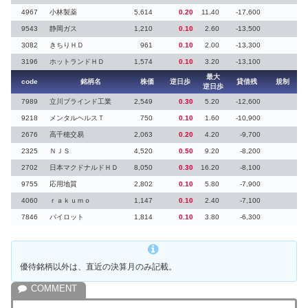
4967
小林製薬
5,614
0.20
11.40
-17,600
9543
静岡ガス
1,210
0.10
2.60
-13,500
3082
きちりＨＤ
961
0.10
2.00
-13,300
3196
ホットランドＨＤ
1,574
0.10
3.20
-13,100
最大
code
銘柄名
株価
逆日歩
貸借残
規制
逆日歩
7989
立川ブラインド工業
2,549
0.30
5.20
-12,600
9218
メンタルヘルスＴ
750
0.10
1.60
-10,900
2676
高千穂交易
2,063
0.20
4.20
-9,700
2325
ＮＪＳ
4,520
0.50
9.20
-8,200
2702
日本マクドナルドＨＤ
8,050
0.30
16.20
-8,100
9755
応用地質
2,802
0.10
5.80
-7,900
4060
ｒａｋｕｍｏ
1,147
0.10
2.40
-7,100
7846
パイロット
1,814
0.10
3.80
-6,300
優待銘柄以外は、直近の決算月のみ記載。