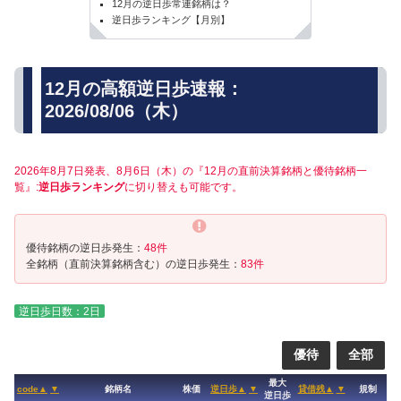
12月の逆日歩常連銘柄は？
逆日歩ランキング【月別】
12月の高額逆日歩速報：
2026/08/06（木）
2026年8月7日発表、8月6日（木）の『12月の直前決算銘柄と優待銘柄一
覧』:
逆日歩ランキング
に切り替えも可能です。
優待銘柄の逆日歩発生：
48件
全銘柄（直前決算銘柄含む）の逆日歩発生：
83件
逆日歩日数：2日
優待
全部
最大
code▲
▼
銘柄名
株価
逆日歩▲
▼
貸借残▲
▼
規制
逆日歩