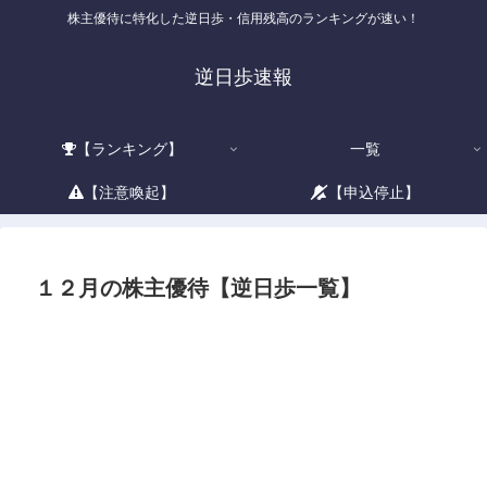
株主優待に特化した逆日歩・信用残高のランキングが速い！
逆日歩速報
【ランキング】
一覧
【注意喚起】
【申込停止】
１２月の株主優待【逆日歩一覧】