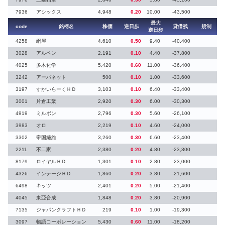
7936
アシックス
4,948
0.20
10.00
-43,500
最大
code
銘柄名
株価
逆日歩
貸借残
規制
逆日歩
4258
網屋
4,610
0.50
9.40
-40,400
3028
アルペン
2,191
0.10
4.40
-37,800
4025
多木化学
5,420
0.60
11.00
-36,400
3242
アーバネット
500
0.10
1.00
-33,600
3197
すかいらーくＨＤ
3,103
0.10
6.40
-33,400
3001
片倉工業
2,920
0.30
6.00
-30,300
4919
ミルボン
2,796
0.30
5.60
-26,100
3983
オロ
2,219
0.10
4.60
-24,000
3302
帝国繊維
3,260
0.30
6.60
-23,400
2211
不二家
2,380
0.20
4.80
-23,300
8179
ロイヤルＨＤ
1,301
0.10
2.80
-23,000
4326
インテージＨＤ
1,860
0.20
3.80
-21,600
6498
キッツ
2,401
0.20
5.00
-21,400
4045
東亞合成
1,848
0.20
3.80
-20,900
7135
ジャパンクラフトＨＤ
219
0.10
1.00
-19,300
3097
物語コーポレーション
5,430
0.60
11.00
-18,200