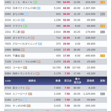
1431
Ｌｉｂ Ｗｏｒｋ
799
64.00
12.80
-318,300
東G
注意
2702
日本マクドナルドHD
5,100
60.00
40.80
-1,387,300
東S
3082
きちりHD
623
56.00
11.20
-224,500
東S
停止
2216
カンロ
1,238
52.00
10.40
-95,800
東S
5070
ドラフト
395
40.00
8.00
-66,800
東G
注意
2211
不二家
2,614
35.00
43.20
-176,900
東P
停止
4245
ダイキアクシス
714
32.00
6.40
-338,000
東P
7625
グローバルダイニング
375
20.00
4.00
-89,800
東S
1899
福田組
4,520
17.25
36.80
-26,200
東P
8165
千趣会
405
17.00
8.00
-490,600
東P
注意
7128
フルサト・マルカHD
3,470
15.25
28.00
-25,600
東P
4922
コーセー
14,700
9.50
117.60
-22,800
東P
9384
内外トランスライン
2,179
7.50
17.60
-43,200
東P
最大
code
銘柄名
株価
逆日歩
貸借残
規制
逆日歩
9749
富士ソフト
7,600
7.50
60.80
-8,100
東P
7816
スノーピーク
2,439
7.50
40.00
-1,225,600
東P
停止
5184
ニチリン
1,808
7.00
15.20
-55,800
東S
2501
サッポロHD
3,415
7.00
28.00
-265,200
東P