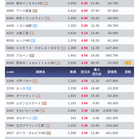
4634
東洋インキＳＣHD
2,653
6.00
21.60
-26,700
東P
4985
アース製薬
4,610
6.00
37.60
-67,600
東P
9384
内外トランスライン
2,450
6.00
20.00
-69,000
東P
4404
ミヨシ油脂
1,322
5.40
11.20
-93,700
東S
4221
大倉工業
2,634
5.10
21.60
-34,000
東P
8029
ルックHD
2,378
4.80
19.20
-61,000
東S
3688
ＣＡＲＴＡ ＨＯＬＤＩＮＧＳ
1,366
4.50
11.20
-147,400
東P
3028
アルペン
1,942
4.50
16.00
-363,700
東P
9260
西本ＷｉｓｍｅｔｔａｃHD
5,930
4.20
96.00
-22,500
東P
注意
最大
code
銘柄名
株価
逆日歩
貸借残
規制
逆日歩
2266
六甲バター
1,325
4.20
11.20
-107,800
東P
2216
カンロ
2,230
4.20
18.40
-23,200
東S
3964
オークネット
1,831
3.60
15.20
-82,400
東P
3299
ムゲンエステート
1,161
3.60
9.60
-63,400
東P
3197
すかいらーくHD
2,062
3.30
16.80
-2,850,700
東P
3639
ボルテージ
241
3.30
4.00
-191,300
東S
7989
立川ブラインド工業
1,420
3.30
12.00
-103,200
東P
4927
ポーラ・オルビスHD
1,595
3.30
12.80
-401,600
東P