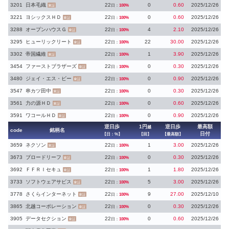
3201
日本毛織
22
0
0.60
2025/12/26
日：
100%
東証
3221
ヨシックスＨＤ
22
0
0.60
2025/12/26
日：
100%
東証
3288
オープンハウスＧ
22
4
2.10
2025/12/26
日：
100%
東証
3295
ヒューリックリート
22
22
30.00
2025/12/26
日：
100%
東証
3302
帝国繊維
22
1
3.90
2025/12/26
日：
100%
東証
3454
ファーストブラザーズ
22
0
0.30
2025/12/26
日：
100%
東証
3480
ジェイ・エス・ビー
22
0
0.90
2025/12/26
日：
100%
東証
3547
串カツ田中
22
0
0.30
2025/12/26
日：
100%
東証
3561
力の源ＨＤ
22
0
0.60
2025/12/26
日：
100%
東証
3591
ワコールＨＤ
22
0
0.90
2025/12/26
日：
100%
東証
逆日歩
1円
逆日歩
最高額
越
code
銘柄名
日付
【日：%】
【回】
【最高額】
3659
ネクソン
22
1
3.00
2025/12/26
日：
100%
東証
3673
ブロードリーフ
22
0
0.30
2025/12/26
日：
100%
東証
3692
ＦＦＲＩセキュ
22
1
1.80
2025/12/26
日：
100%
東証
3733
ソフトウェアサビス
22
5
3.00
2025/12/26
日：
100%
東証
3778
さくらインターネット
22
9
27.00
2025/12/10
日：
100%
東証
3865
北越コーポレーション
22
0
0.30
2025/12/26
日：
100%
東証
3905
データセクション
22
0
0.60
2025/12/26
日：
100%
東証