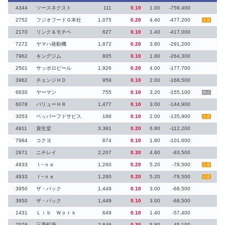
4344
ソースネクスト
111
0.10
1.00
-759,400
2752
フジオフードＧ本社
1,075
0.20
4.40
-477,200
注意
2170
リンク＆モチベ
627
0.10
1.40
-417,000
7272
ヤマハ発動機
1,872
0.20
3.80
-291,200
7962
キングジム
805
0.10
1.80
-264,300
2501
サッポロビール
1,926
0.20
4.00
-177,700
3962
チェンジＨＤ
959
0.10
2.00
-168,500
6630
ヤーマン
755
0.10
3.20
-155,100
停止
6078
バリューＨＲ
1,477
0.10
3.00
-144,900
3053
ペッパーフドサビス
188
0.10
2.00
-135,900
注意
4911
資生堂
3,391
0.20
6.80
-112,200
7984
コクヨ
874
0.10
1.80
-101,600
2871
ニチレイ
2,207
0.30
4.60
-93,500
4933
Ｉ−ｎｅ
1,260
0.20
5.20
-78,500
注意
4933
Ｉ−ｎｅ
1,260
0.20
5.20
-78,500
注意
3950
ザ・パック
1,449
0.10
3.00
-68,500
3950
ザ・パック
1,449
0.10
3.00
-68,500
1431
Ｌｉｂ Ｗｏｒｋ
649
0.10
1.40
-57,400
7976
三菱鉛筆
2,846
0.30
5.80
-45,100