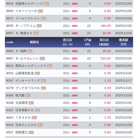
8818
京阪神ビルディング
22
0
0.60
2025/12/26
日：
100%
東証
8850
スターツコーポ
22
0
0.60
2025/12/26
日：
100%
東証
8871
ゴールドクレスト
22
0
0.90
2025/12/26
日：
100%
東証
8955
Ｒ−Ｊプライム
22
22
180.00
2025/12/26
日：
100%
東証
8957
Ｒ−東急ＲＥ
22
22
30.00
2025/12/26
日：
100%
東証
逆日歩
1円
逆日歩
最高額
越
code
銘柄名
日付
【日：%】
【回】
【最高額】
8968
Ｒ−福岡
22
22
30.00
2025/12/26
日：
100%
東証
8987
Ｒ−エクセレント
22
22
510.00
2025/12/26
日：
100%
東証
9024
西武ホールディングス
22
0
0.90
2025/12/26
日：
100%
東証
9052
山陽電気鉄道
22
0
0.30
2025/12/26
日：
100%
東証
9267
ゲンキードラッグ
22
2
1.35
2025/12/17
日：
100%
東証
9278
ブックオフＧＨＤ
22
0
0.30
2025/12/26
日：
100%
東証
9308
乾汽船
22
0
0.30
2025/12/26
日：
100%
東証
9336
大栄環境
22
0
0.90
2025/12/26
日：
100%
東証
9347
日本管財ＨＤ
22
0
0.60
2025/12/26
日：
100%
東証
9401
ＴＢＳＨＤ
22
1
1.20
2025/12/26
日：
100%
東証
9404
日本テレビＨＤ
22
0
0.90
2025/12/26
日：
100%
東証
9507
四国電力
22
0
0.60
2025/12/26
日：
100%
東証