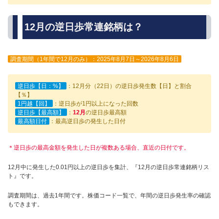
12月の逆日歩常連銘柄は？
調査期間（1年間で12月のみ）：2025年8月7日～2026年8月6日
逆日歩【日：%】
：12月分（22日）の逆日歩発生数【日】と割合
【％】
1円越【回】
：逆日歩が1円以上になった回数
逆日歩【最高額】
：
12月
の逆日歩最高額
最高額日付
：最高逆日歩の発生した日付
＊逆日歩の最高金額を発生した日が複数ある場合、直近の日付です。
12月中に発生した0.01円以上の逆日歩を集計、『12月の逆日歩常連銘柄リス
ト』です。
調査期間は、過去1年間です。株価コード一覧で、年間の逆日歩発生率の確認
もできます。