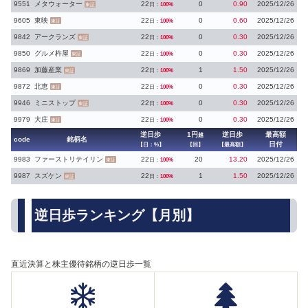
9551
メタウォーター
22
0
0.90
2025/12/26
日：
100%
東証
9605
東映
22
0
0.60
2025/12/26
日：
100%
東証
9842
アークランズ
22
0
0.30
2025/12/26
日：
100%
東証
9850
グルメ杵屋
22
0
0.30
2025/12/26
日：
100%
東証
9869
加藤産業
22
1
1.50
2025/12/26
日：
100%
東証
9872
北恵
22
0
0.30
2025/12/26
日：
100%
東証
9946
ミニストップ
22
0
0.30
2025/12/26
日：
100%
東証
9979
大庄
22
0
0.30
2025/12/26
日：
100%
東証
逆日歩
1円
逆日歩
最高額
越
code
銘柄名
日付
【日：%】
【回】
【最高額】
9983
ファーストリテイリン
22
20
13.20
2025/12/26
日：
100%
東証
9987
スズケン
22
1
1.50
2025/12/26
日：
100%
東証
逆日歩ランキング【月別】
直近決算と株主優待銘柄の逆日歩一覧