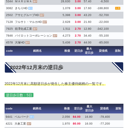
5344
ＭＡＲＵＷＡ
28,630
3.00
57.40
-6,500
東P
3082
きちりHD
1,078
3.00
17.60
-188,800
東S
注意
2502
アサヒグループHD
5,398
3.00
43.20
-52,700
東P
7128
フルサト・マルカHD
2,628
3.00
21.60
-22,000
東P
7925
前澤化成工業
1,511
2.70
12.80
-342,100
東P
7846
パイロットコーポレーション
4,273
2.70
34.40
-55,100
東P
4578
大塚HD
5,436
2.70
44.00
-85,000
東P
最大
code
銘柄名
株価
逆日歩
貸借残
規制
逆日歩
2022年12月末の逆日歩
2022年12月末に高額逆日歩が発生した株主優待銘柄の一覧です。
逆日歩日数：5日
最大
code
銘柄名
株価
逆日歩
貸借残
規制
逆日歩
9441
ベルパーク
2,056
84.00
16.80
-79,400
東S
4221
大倉工業
1,970
80.00
16.00
-77,200
東P