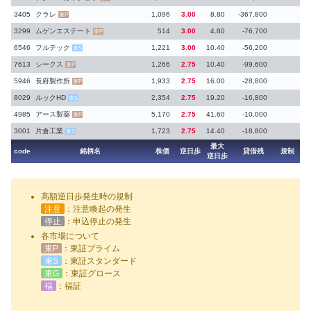
3405
クラレ
1,096
3.00
8.80
-367,800
東P
3299
ムゲンエステート
514
3.00
4.80
-76,700
東P
6546
フルテック
1,221
3.00
10.40
-56,200
東S
7613
シークス
1,266
2.75
10.40
-99,600
東P
5946
長府製作所
1,933
2.75
16.00
-28,800
東P
8029
ルックHD
2,354
2.75
19.20
-16,800
東S
4985
アース製薬
5,170
2.75
41.60
-10,000
東P
3001
片倉工業
1,723
2.75
14.40
-18,800
東S
最大
code
銘柄名
株価
逆日歩
貸借残
規制
逆日歩
高額逆日歩発生時の規制
注意
：注意喚起の発生
停止
：申込停止の発生
各市場について
東P
：東証プライム
東S
：東証スタンダード
東G
：東証グロース
福
：福証