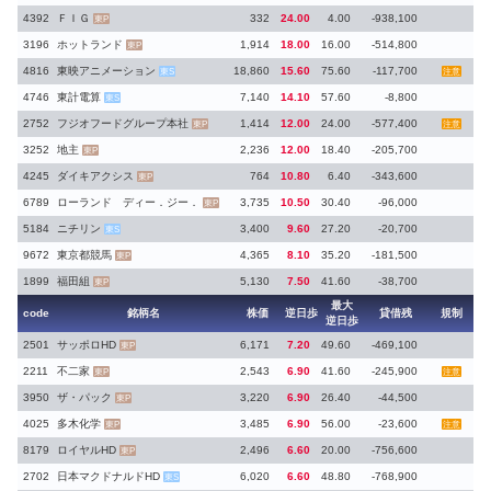
4392
ＦＩＧ
332
24.00
4.00
-938,100
東P
3196
ホットランド
1,914
18.00
16.00
-514,800
東P
4816
東映アニメーション
18,860
15.60
75.60
-117,700
東S
注意
4746
東計電算
7,140
14.10
57.60
-8,800
東S
2752
フジオフードグループ本社
1,414
12.00
24.00
-577,400
東P
注意
3252
地主
2,236
12.00
18.40
-205,700
東P
4245
ダイキアクシス
764
10.80
6.40
-343,600
東P
6789
ローランド ディー．ジー．
3,735
10.50
30.40
-96,000
東P
5184
ニチリン
3,400
9.60
27.20
-20,700
東S
9672
東京都競馬
4,365
8.10
35.20
-181,500
東P
1899
福田組
5,130
7.50
41.60
-38,700
東P
最大
code
銘柄名
株価
逆日歩
貸借残
規制
逆日歩
2501
サッポロHD
6,171
7.20
49.60
-469,100
東P
2211
不二家
2,543
6.90
41.60
-245,900
東P
注意
3950
ザ・パック
3,220
6.90
26.40
-44,500
東P
4025
多木化学
3,485
6.90
56.00
-23,600
東P
注意
8179
ロイヤルHD
2,496
6.60
20.00
-756,600
東P
2702
日本マクドナルドHD
6,020
6.60
48.80
-768,900
東S