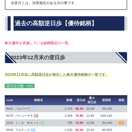
決算月とは、決算報告がある月の事です。
過去の高額逆日歩【優待銘柄】
株主優待を実施している銘柄限定の一覧。
2023年12月末の逆日歩
2023年12月末に高額逆日歩が発生した株主優待銘柄の一覧です。
逆日歩日数：6日
最大
code
銘柄名
株価
逆日歩
貸借残
規制
逆日歩
9441
ベルパーク
1,703
86.40
14.40
-34,100
東S
6078
バリューＨＲ
1,569
76.80
12.80
-338,100
東P
1431
Ｌｉｂ Ｗｏｒｋ
795
76.80
12.80
-94,200
東G
注意
6546
フルテック
1,230
62.40
10.40
-90,800
東S