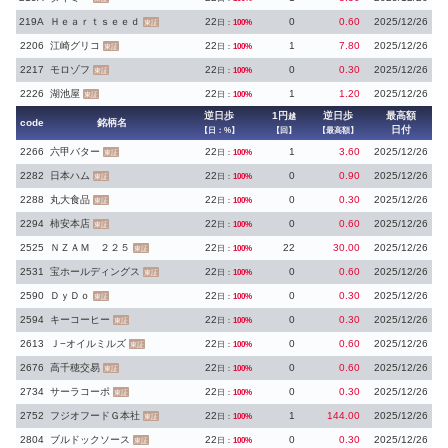
219A
Ｈｅａｒｔｓｅｅｄ
22
0
0.60
2025/12/26
日：
100%
東証
2206
江崎グリコ
22
1
7.80
2025/12/26
日：
100%
東証
2217
モロゾフ
22
0
0.30
2025/12/26
日：
100%
東証
2226
湖池屋
22
1
1.20
2025/12/26
日：
100%
東証
逆日歩
1円
逆日歩
最高額
越
code
銘柄名
日付
【日：%】
【回】
【最高額】
2266
六甲バター
22
1
3.60
2025/12/26
日：
100%
東証
2282
日本ハム
22
0
0.90
2025/12/26
日：
100%
東証
2288
丸大食品
22
0
0.30
2025/12/26
日：
100%
東証
2294
柿安本店
22
0
0.60
2025/12/26
日：
100%
東証
2525
ＮＺＡＭ ２２５
22
22
30.00
2025/12/26
日：
100%
東証
2531
宝ホールディングス
22
0
0.60
2025/12/26
日：
100%
東証
2590
ＤｙＤｏ
22
0
0.30
2025/12/26
日：
100%
東証
2594
キーコーヒー
22
0
0.30
2025/12/26
日：
100%
東証
2613
Ｊ−オイルミルズ
22
0
0.60
2025/12/26
日：
100%
東証
2676
高千穂交易
22
0
0.60
2025/12/26
日：
100%
東証
2734
サーラコーポ
22
0
0.30
2025/12/26
日：
100%
東証
2752
フジオフードＧ本社
22
1
144.00
2025/12/26
日：
100%
東証
2804
ブルドックソース
22
0
0.30
2025/12/26
日：
100%
東証