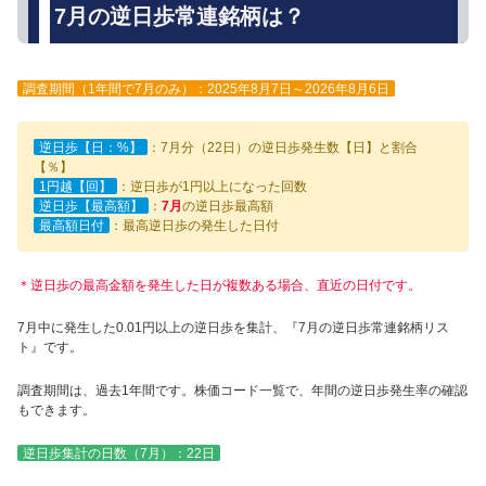
7月の逆日歩常連銘柄は？
調査期間（1年間で7月のみ）：2025年8月7日～2026年8月6日
逆日歩【日：%】
：7月分（22日）の逆日歩発生数【日】と割合
【％】
1円越【回】
：逆日歩が1円以上になった回数
逆日歩【最高額】
：
7月
の逆日歩最高額
最高額日付
：最高逆日歩の発生した日付
＊逆日歩の最高金額を発生した日が複数ある場合、直近の日付です。
7月中に発生した0.01円以上の逆日歩を集計、『7月の逆日歩常連銘柄リス
ト』です。
調査期間は、過去1年間です。株価コード一覧で、年間の逆日歩発生率の確認
もできます。
逆日歩集計の日数（7月）：22日