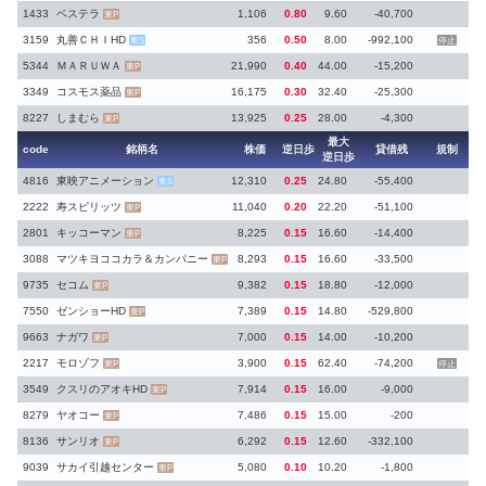
1433
ベステラ
1,106
0.80
9.60
-40,700
東P
3159
丸善ＣＨＩHD
356
0.50
8.00
-992,100
東S
停止
5344
ＭＡＲＵＷＡ
21,990
0.40
44.00
-15,200
東P
3349
コスモス薬品
16,175
0.30
32.40
-25,300
東P
8227
しまむら
13,925
0.25
28.00
-4,300
東P
最大
code
銘柄名
株価
逆日歩
貸借残
規制
逆日歩
4816
東映アニメーション
12,310
0.25
24.80
-55,400
東S
2222
寿スピリッツ
11,040
0.20
22.20
-51,100
東P
2801
キッコーマン
8,225
0.15
16.60
-14,400
東P
3088
マツキヨココカラ＆カンパニー
8,293
0.15
16.60
-33,500
東P
9735
セコム
9,382
0.15
18.80
-12,000
東P
7550
ゼンショーHD
7,389
0.15
14.80
-529,800
東P
9663
ナガワ
7,000
0.15
14.00
-10,200
東P
2217
モロゾフ
3,900
0.15
62.40
-74,200
東P
停止
3549
クスリのアオキHD
7,914
0.15
16.00
-9,000
東P
8279
ヤオコー
7,486
0.15
15.00
-200
東P
8136
サンリオ
6,292
0.15
12.60
-332,100
東P
9039
サカイ引越センター
5,080
0.10
10.20
-1,800
東P