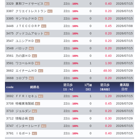
3329
東和フードサービス
22
0
0.40
2026/07/15
日：
100%
東証
3387
クリエイトレストラン
22
0
0.20
2026/07/15
日：
100%
東証
3395
サンマルクＨＤ
22
0
0.20
2026/07/15
日：
100%
東証
3446
ＪＴＥＣＣＯＲＰ
22
0
0.45
2026/07/08
日：
100%
東証
3475
グッドコムアセット
22
0
0.20
2026/07/15
日：
100%
東証
3547
ユニシアＨＤ
22
0
0.20
2026/07/15
日：
100%
東証
3548
バロック
22
0
0.20
2026/07/15
日：
100%
東証
3561
力の源ＨＤ
22
0
0.40
2026/07/15
日：
100%
東証
3591
ワコールＨＤ
22
1
1.00
2026/07/15
日：
100%
東証
3662
エイチームＨＤ
22
1
48.00
2026/07/29
日：
100%
東証
3668
コロプラ
22
0
0.20
2026/07/15
日：
100%
東証
逆日歩
1円
逆日歩
最高額
越
code
銘柄名
日付
【日：%】
【回】
【最高額】
3692
ＦＦＲＩセキュ
22
1
1.20
2026/07/15
日：
100%
東証
3708
特種東海製紙
22
0
0.45
2026/07/29
日：
100%
東証
3710
ジョルダン
22
0
0.20
2026/07/15
日：
100%
東証
3712
情報企画
22
0
0.30
2026/07/29
日：
100%
東証
3747
インタートレード
22
0
0.20
2026/07/15
日：
100%
東証
3791
ＩＧポート
22
0
0.40
2026/07/15
日：
100%
東証