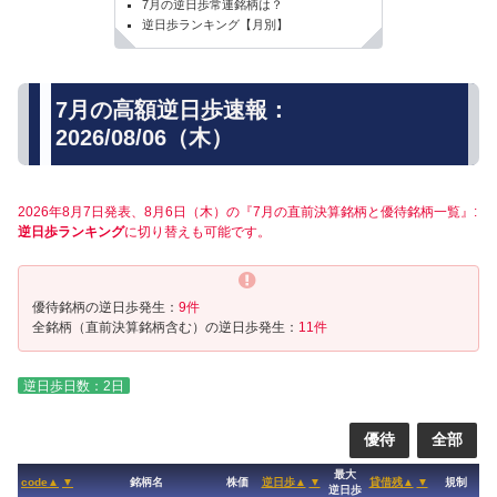
7月の逆日歩常連銘柄は？
逆日歩ランキング【月別】
7月の高額逆日歩速報：
2026/08/06（木）
2026年8月7日発表、8月6日（木）の『7月の直前決算銘柄と優待銘柄一覧』:
逆日歩ランキング
に切り替えも可能です。
優待銘柄の逆日歩発生：
9件
全銘柄（直前決算銘柄含む）の逆日歩発生：
11件
逆日歩日数：2日
優待
全部
最大
code▲
▼
銘柄名
株価
逆日歩▲
▼
貸借残▲
▼
規制
逆日歩