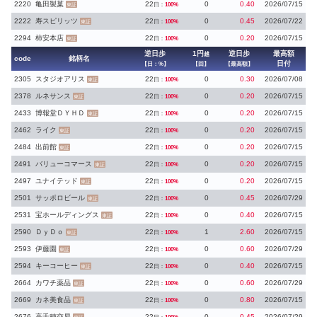
2220
亀田製菓
22
0
0.40
2026/07/15
日：
100%
東証
2222
寿スピリッツ
22
0
0.45
2026/07/22
日：
100%
東証
2294
柿安本店
22
0
0.20
2026/07/15
日：
100%
東証
逆日歩
1円
逆日歩
最高額
越
code
銘柄名
日付
【日：%】
【回】
【最高額】
2305
スタジオアリス
22
0
0.30
2026/07/08
日：
100%
東証
2378
ルネサンス
22
0
0.20
2026/07/15
日：
100%
東証
2433
博報堂ＤＹＨＤ
22
0
0.20
2026/07/15
日：
100%
東証
2462
ライク
22
0
0.20
2026/07/15
日：
100%
東証
2484
出前館
22
0
0.20
2026/07/15
日：
100%
東証
2491
バリューコマース
22
0
0.20
2026/07/15
日：
100%
東証
2497
ユナイテッド
22
0
0.20
2026/07/15
日：
100%
東証
2501
サッポロビール
22
0
0.45
2026/07/29
日：
100%
東証
2531
宝ホールディングス
22
0
0.40
2026/07/15
日：
100%
東証
2590
ＤｙＤｏ
22
1
2.60
2026/07/15
日：
100%
東証
2593
伊藤園
22
0
0.60
2026/07/29
日：
100%
東証
2594
キーコーヒー
22
0
0.40
2026/07/15
日：
100%
東証
2664
カワチ薬品
22
0
0.60
2026/07/29
日：
100%
東証
2669
カネ美食品
22
0
0.80
2026/07/15
日：
100%
東証
2676
高千穂交易
22
0
0.45
2026/07/29