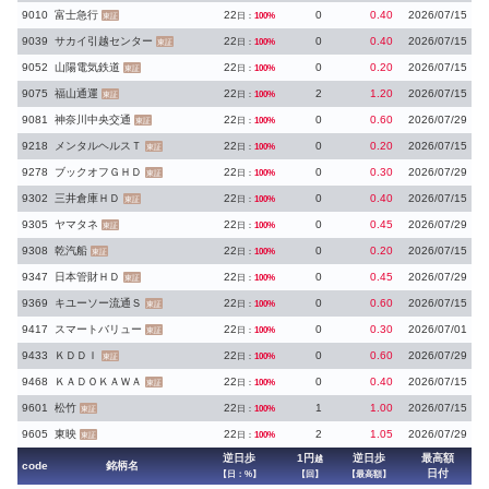
9010
富士急行
22
0
0.40
2026/07/15
日：
100%
東証
9039
サカイ引越センター
22
0
0.40
2026/07/15
日：
100%
東証
9052
山陽電気鉄道
22
0
0.20
2026/07/15
日：
100%
東証
9075
福山通運
22
2
1.20
2026/07/15
日：
100%
東証
9081
神奈川中央交通
22
0
0.60
2026/07/29
日：
100%
東証
9218
メンタルヘルスＴ
22
0
0.20
2026/07/15
日：
100%
東証
9278
ブックオフＧＨＤ
22
0
0.30
2026/07/29
日：
100%
東証
9302
三井倉庫ＨＤ
22
0
0.40
2026/07/15
日：
100%
東証
9305
ヤマタネ
22
0
0.45
2026/07/29
日：
100%
東証
9308
乾汽船
22
0
0.20
2026/07/15
日：
100%
東証
9347
日本管財ＨＤ
22
0
0.45
2026/07/29
日：
100%
東証
9369
キユーソー流通Ｓ
22
0
0.60
2026/07/15
日：
100%
東証
9417
スマートバリュー
22
0
0.30
2026/07/01
日：
100%
東証
9433
ＫＤＤＩ
22
0
0.60
2026/07/29
日：
100%
東証
9468
ＫＡＤＯＫＡＷＡ
22
0
0.40
2026/07/15
日：
100%
東証
9601
松竹
22
1
1.00
2026/07/15
日：
100%
東証
9605
東映
22
2
1.05
2026/07/29
日：
100%
東証
逆日歩
1円
逆日歩
最高額
越
code
銘柄名
日付
【日：%】
【回】
【最高額】