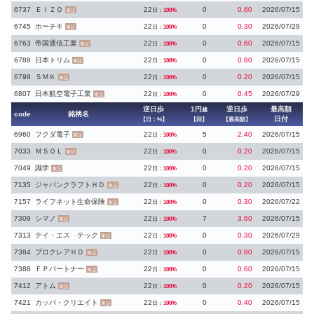
6737
ＥＩＺＯ
22
0
0.60
2026/07/15
日：
100%
東証
6745
ホーチキ
22
0
0.30
2026/07/29
日：
100%
東証
6763
帝国通信工業
22
0
0.60
2026/07/15
日：
100%
東証
6788
日本トリム
22
0
0.80
2026/07/15
日：
100%
東証
6798
ＳＭＫ
22
0
0.20
2026/07/15
日：
100%
東証
6807
日本航空電子工業
22
0
0.45
2026/07/29
日：
100%
東証
逆日歩
1円
逆日歩
最高額
越
code
銘柄名
日付
【日：%】
【回】
【最高額】
6960
フクダ電子
22
5
2.40
2026/07/15
日：
100%
東証
7033
ＭＳＯＬ
22
0
0.20
2026/07/15
日：
100%
東証
7049
識学
22
0
0.20
2026/07/15
日：
100%
東証
7135
ジャパンクラフトＨＤ
22
0
0.20
2026/07/15
日：
100%
東証
7157
ライフネット生命保険
22
0
0.30
2026/07/22
日：
100%
東証
7309
シマノ
22
7
3.60
2026/07/15
日：
100%
東証
7313
テイ・エス テック
22
0
0.30
2026/07/29
日：
100%
東証
7384
プロクレアＨＤ
22
0
0.80
2026/07/15
日：
100%
東証
7388
ＦＰパートナー
22
0
0.60
2026/07/15
日：
100%
東証
7412
アトム
22
0
0.20
2026/07/15
日：
100%
東証
7421
カッパ・クリエイト
22
0
0.40
2026/07/15
日：
100%
東証