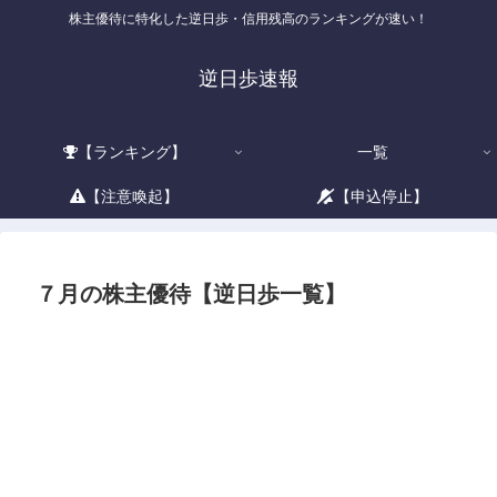
株主優待に特化した逆日歩・信用残高のランキングが速い！
逆日歩速報
【ランキング】
一覧
【注意喚起】
【申込停止】
７月の株主優待【逆日歩一覧】