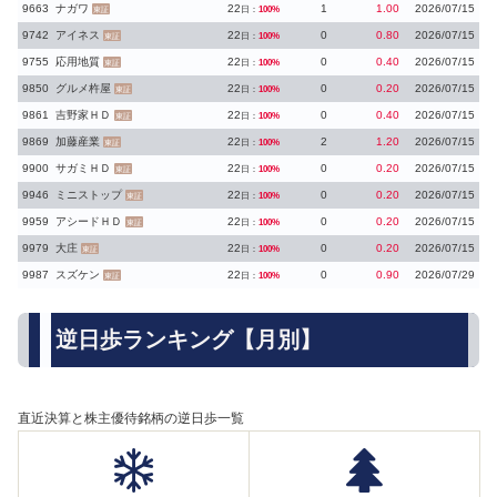
9663
ナガワ
22
1
1.00
2026/07/15
日：
100%
東証
9742
アイネス
22
0
0.80
2026/07/15
日：
100%
東証
9755
応用地質
22
0
0.40
2026/07/15
日：
100%
東証
9850
グルメ杵屋
22
0
0.20
2026/07/15
日：
100%
東証
9861
吉野家ＨＤ
22
0
0.40
2026/07/15
日：
100%
東証
9869
加藤産業
22
2
1.20
2026/07/15
日：
100%
東証
9900
サガミＨＤ
22
0
0.20
2026/07/15
日：
100%
東証
9946
ミニストップ
22
0
0.20
2026/07/15
日：
100%
東証
9959
アシードＨＤ
22
0
0.20
2026/07/15
日：
100%
東証
9979
大庄
22
0
0.20
2026/07/15
日：
100%
東証
9987
スズケン
22
0
0.90
2026/07/29
日：
100%
東証
逆日歩ランキング【月別】
直近決算と株主優待銘柄の逆日歩一覧