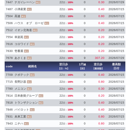
7447
ナガイレーベン
22
0
0.30
2026/07/29
日：
100%
東証
7487
小津産業
22
0
0.40
2026/07/15
日：
100%
東証
7504
高速
22
0
0.80
2026/07/15
日：
100%
東証
7506
ハウス オブ ローゼ
22
0
0.40
2026/07/15
日：
100%
東証
7512
イオン北海道
22
0
0.20
2026/07/15
日：
100%
東証
7554
幸楽苑
22
0
0.20
2026/07/15
日：
100%
東証
7616
コロワイド
22
0
0.20
2026/07/15
日：
100%
東証
7630
壱番屋
22
0
0.20
2026/07/15
日：
100%
東証
7678
あさくま
22
9
307.20
2026/07/29
日：
100%
東証
逆日歩
1円
逆日歩
最高額
越
code
銘柄名
日付
【日：%】
【回】
【最高額】
7709
クボテック
22
0
0.40
2026/07/15
日：
100%
東証
7715
長野計器
22
0
0.80
2026/07/15
日：
100%
東証
7780
メニコン
22
0
0.30
2026/07/29
日：
100%
東証
7814
日本創発グループ
22
0
0.20
2026/07/15
日：
100%
東証
7818
トランザクション
22
0
0.40
2026/07/15
日：
100%
東証
7846
パイロット
22
0
0.40
2026/07/15
日：
100%
東証
7931
未来工業
22
0
0.80
2026/07/15
日：
100%
東証
7943
ニチハ
22
0
0.80
2026/07/15
日：
100%
東証