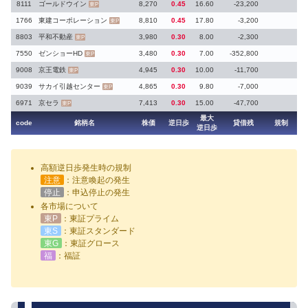
8111
ゴールドウイン
8,270
0.45
16.60
-23,200
東P
1766
東建コーポレーション
8,810
0.45
17.80
-3,200
東P
8803
平和不動産
3,980
0.30
8.00
-2,300
東P
7550
ゼンショーHD
3,480
0.30
7.00
-352,800
東P
9008
京王電鉄
4,945
0.30
10.00
-11,700
東P
9039
サカイ引越センター
4,865
0.30
9.80
-7,000
東P
6971
京セラ
7,413
0.30
15.00
-47,700
東P
最大
code
銘柄名
株価
逆日歩
貸借残
規制
逆日歩
高額逆日歩発生時の規制
注意
：注意喚起の発生
停止
：申込停止の発生
各市場について
東P
：東証プライム
東S
：東証スタンダード
東G
：東証グロース
福
：福証