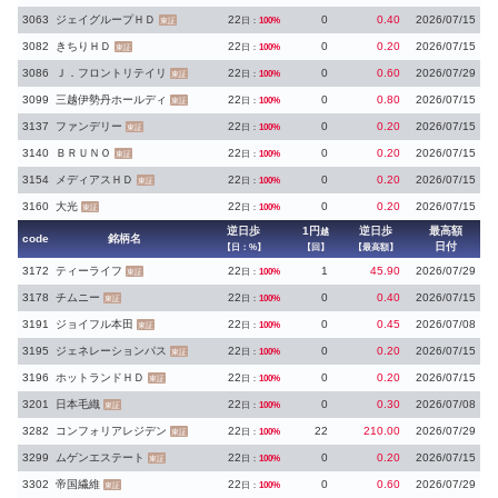
3063
ジェイグループＨＤ
22
0
0.40
2026/07/15
日：
100%
東証
3082
きちりＨＤ
22
0
0.20
2026/07/15
日：
100%
東証
3086
Ｊ．フロントリテイリ
22
0
0.60
2026/07/29
日：
100%
東証
3099
三越伊勢丹ホールディ
22
0
0.80
2026/07/15
日：
100%
東証
3137
ファンデリー
22
0
0.20
2026/07/15
日：
100%
東証
3140
ＢＲＵＮＯ
22
0
0.20
2026/07/15
日：
100%
東証
3154
メディアスＨＤ
22
0
0.20
2026/07/15
日：
100%
東証
3160
大光
22
0
0.20
2026/07/15
日：
100%
東証
逆日歩
1円
逆日歩
最高額
越
code
銘柄名
日付
【日：%】
【回】
【最高額】
3172
ティーライフ
22
1
45.90
2026/07/29
日：
100%
東証
3178
チムニー
22
0
0.40
2026/07/15
日：
100%
東証
3191
ジョイフル本田
22
0
0.45
2026/07/08
日：
100%
東証
3195
ジェネレーションパス
22
0
0.20
2026/07/15
日：
100%
東証
3196
ホットランドＨＤ
22
0
0.20
2026/07/15
日：
100%
東証
3201
日本毛織
22
0
0.30
2026/07/08
日：
100%
東証
3282
コンフォリアレジデン
22
22
210.00
2026/07/29
日：
100%
東証
3299
ムゲンエステート
22
0
0.20
2026/07/15
日：
100%
東証
3302
帝国繊維
22
0
0.60
2026/07/29
日：
100%
東証