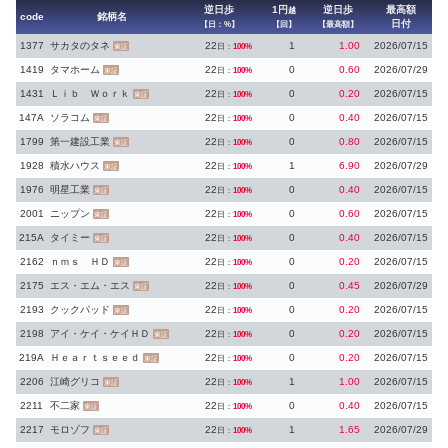
逆日歩
1円
逆日歩
最高額
越
code
銘柄名
日付
【日：%】
【回】
【最高額】
1377
サカタのタネ
22
1
1.00
2026/07/15
日：
100%
東証
1419
タマホーム
22
0
0.60
2026/07/29
日：
100%
東証
1431
Ｌｉｂ Ｗｏｒｋ
22
0
0.20
2026/07/15
日：
100%
東証
147A
ソラコム
22
0
0.40
2026/07/15
日：
100%
東証
1799
第一建設工業
22
0
0.80
2026/07/15
日：
100%
東証
1928
積水ハウス
22
1
6.90
2026/07/29
日：
100%
東証
1976
明星工業
22
0
0.40
2026/07/15
日：
100%
東証
2001
ニップン
22
0
0.60
2026/07/15
日：
100%
東証
215A
タイミー
22
0
0.40
2026/07/15
日：
100%
東証
2162
ｎｍｓ ＨＤ
22
0
0.20
2026/07/15
日：
100%
東証
2175
エス・エム・エス
22
0
0.45
2026/07/29
日：
100%
東証
2193
クックパッド
22
0
0.20
2026/07/15
日：
100%
東証
2198
アイ・ケイ・ケイＨＤ
22
0
0.20
2026/07/15
日：
100%
東証
219A
Ｈｅａｒｔｓｅｅｄ
22
0
0.20
2026/07/15
日：
100%
東証
2206
江崎グリコ
22
1
1.00
2026/07/15
日：
100%
東証
2211
不二家
22
0
0.40
2026/07/15
日：
100%
東証
2217
モロゾフ
22
1
1.65
2026/07/29
日：
100%
東証