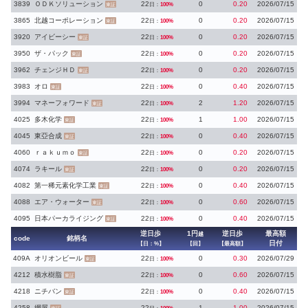
3839
ＯＤＫソリューション
22
0
0.20
2026/07/15
日：
100%
東証
3865
北越コーポレーション
22
0
0.20
2026/07/15
日：
100%
東証
3920
アイビーシー
22
0
0.20
2026/07/15
日：
100%
東証
3950
ザ・パック
22
0
0.20
2026/07/15
日：
100%
東証
3962
チェンジＨＤ
22
0
0.20
2026/07/15
日：
100%
東証
3983
オロ
22
0
0.40
2026/07/15
日：
100%
東証
3994
マネーフォワード
22
2
1.20
2026/07/15
日：
100%
東証
4025
多木化学
22
1
1.00
2026/07/15
日：
100%
東証
4045
東亞合成
22
0
0.40
2026/07/15
日：
100%
東証
4060
ｒａｋｕｍｏ
22
0
0.20
2026/07/15
日：
100%
東証
4074
ラキール
22
0
0.20
2026/07/15
日：
100%
東証
4082
第一稀元素化学工業
22
0
0.40
2026/07/15
日：
100%
東証
4088
エア・ウォーター
22
0
0.60
2026/07/15
日：
100%
東証
4095
日本パーカライジング
22
0
0.40
2026/07/15
日：
100%
東証
逆日歩
1円
逆日歩
最高額
越
code
銘柄名
日付
【日：%】
【回】
【最高額】
409A
オリオンビール
22
0
0.30
2026/07/29
日：
100%
東証
4212
積水樹脂
22
0
0.60
2026/07/15
日：
100%
東証
4218
ニチバン
22
0
0.40
2026/07/15
日：
100%
東証
4258
網屋
22
1
1.00
2026/07/15