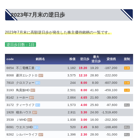
2023年7月末の逆日歩
2023年7月末に高額逆日歩が発生した株主優待銘柄の一覧です。
逆日歩日数：1日
最大
code
銘柄名
株価
逆日歩
貸借残
規制
逆日歩
6654
不二電機工業
1,182
19.20
19.20
-187,200
東S
注意
8068
菱洋エレクトロ
3,575
12.10
28.80
-222,000
東P
7810
クロスフォー
244
8.00
8.00
-607,000
東S
注意
3193
鳥貴族HD
2,501
8.00
41.60
-459,100
東P
注意
8142
トーホー
2,664
4.65
21.60
-39,600
東P
3172
ティーライフ
1,573
4.00
25.60
-97,600
東S
停止
1928
積水ハウス
2,911
3.30
24.00
-1,519,400
東P
3539
ＪＭHD
1,938
3.00
16.00
-202,300
東P
6091
ウエスコHD
520
2.45
9.60
-168,400
東S
停止
9262
シルバーライフ
1,396
2.30
28.00
-51,000
東P
停止