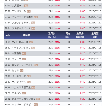
日：
100%
東証
2705
大戸屋ＨＤ
22
0
0.35
2026/07/27
日：
100%
東証
2751
テンポスＨＤ
22
0
0.80
2026/07/15
日：
100%
東証
2752
フジオフードＧ本社
22
0
0.40
2026/07/15
日：
100%
東証
2784
アルフレッサＨＤ
22
0
0.45
2026/07/29
日：
100%
東証
2804
ブルドックソース
22
0
0.40
2026/07/15
日：
100%
東証
逆日歩
1円
逆日歩
最高額
越
code
銘柄名
日付
【日：%】
【回】
【最高額】
2819
エバラ食品工業
22
0
0.30
2026/07/29
日：
100%
東証
2882
イートアンドＨＤ
22
0
0.40
2026/07/15
日：
100%
東証
2904
一正蒲鉾
22
0
0.20
2026/07/15
日：
100%
東証
2908
フジッコ
22
0
0.40
2026/07/15
日：
100%
東証
2910
ロック・フィールド
22
0
0.40
2026/07/15
日：
100%
東証
2922
なとり
22
0
0.40
2026/07/15
日：
100%
東証
2936
ベースフード
22
0
0.20
2026/07/15
日：
100%
東証
2937
サンクゼール
22
0
0.40
2026/07/15
日：
100%
東証
2938
オカムラ食品工業
22
0
0.40
2026/07/15
日：
100%
東証
3028
アルペン
22
0
0.20
2026/07/15
日：
100%
東証
3041
ビューティカダンＨＤ
22
0
0.20
2026/07/15
日：
100%
東証
3053
ペッパーフドサビス
22
0
0.20
2026/07/15
日：
100%
東証