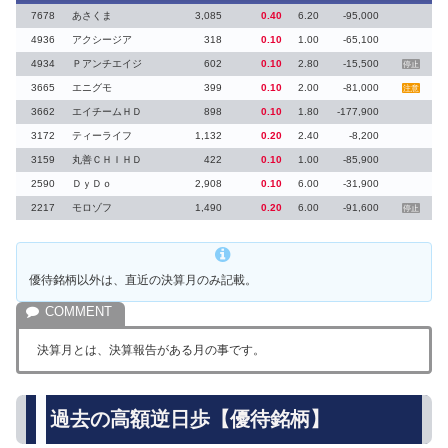
7678
あさくま
3,085
0.40
6.20
-95,000
4936
アクシージア
318
0.10
1.00
-65,100
4934
Ｐアンチエイジ
602
0.10
2.80
-15,500
停止
3665
エニグモ
399
0.10
2.00
-81,000
注意
3662
エイチームＨＤ
898
0.10
1.80
-177,900
3172
ティーライフ
1,132
0.20
2.40
-8,200
3159
丸善ＣＨＩＨＤ
422
0.10
1.00
-85,900
2590
ＤｙＤｏ
2,908
0.10
6.00
-31,900
2217
モロゾフ
1,490
0.20
6.00
-91,600
停止
優待銘柄以外は、直近の決算月のみ記載。
決算月とは、決算報告がある月の事です。
過去の高額逆日歩【優待銘柄】