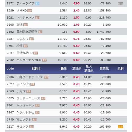
3172
ティーライフ
1,440
4.05
24.00
-71,300
東S
停止
3539
ＪＭHD
1,584
2.40
12.80
-158,300
東P
3921
ネオジャパン
1,130
1.50
9.60
-213,400
東P
9605
東映
19,600
1.05
39.20
-3,100
東P
2353
日本駐車場開発
168
0.90
4.00
-1,749,400
東P
8227
しまむら
12,730
0.75
25.60
-67,500
東P
9601
松竹
12,780
0.60
25.60
-2,400
東P
2897
日清食品HD
9,660
0.60
19.40
-29,600
東P
7832
バンダイナムコHD
10,100
0.60
20.20
-83,200
東P
最大
code
銘柄名
株価
逆日歩
貸借残
規制
逆日歩
9936
王将フードサービス
6,910
0.45
14.00
-3,800
東P
9627
アインHD
7,570
0.45
15.20
-33,700
東P
9663
ナガワ
8,130
0.45
16.40
-4,900
東P
4825
ウェザーニューズ
7,720
0.45
15.60
-26,000
東P
2801
キッコーマン
7,970
0.45
16.00
-28,200
東P
2267
ヤクルト本社
8,000
0.45
16.00
-17,100
東P
9749
富士ソフト
8,200
0.45
16.40
-16,500
東P
2217
モロゾフ
3,645
0.45
59.20
-166,300
東P
注意