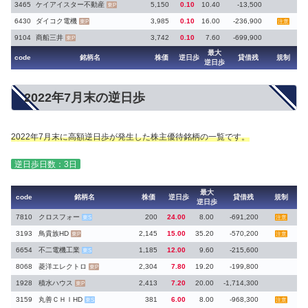
3465
ケイアイスター不動産
5,150
0.10
10.40
-13,500
東P
6430
ダイコク電機
3,985
0.10
16.00
-236,900
東P
注意
9104
商船三井
3,742
0.10
7.60
-699,900
東P
最大
code
銘柄名
株価
逆日歩
貸借残
規制
逆日歩
2022年7月末の逆日歩
2022年7月末に高額逆日歩が発生した株主優待銘柄の一覧です。
逆日歩日数：3日
最大
code
銘柄名
株価
逆日歩
貸借残
規制
逆日歩
7810
クロスフォー
200
24.00
8.00
-691,200
東S
注意
3193
鳥貴族HD
2,145
15.00
35.20
-570,200
東P
注意
6654
不二電機工業
1,185
12.00
9.60
-215,600
東S
8068
菱洋エレクトロ
2,304
7.80
19.20
-199,800
東P
1928
積水ハウス
2,413
7.20
20.00
-1,714,300
東P
3159
丸善ＣＨＩHD
381
6.00
8.00
-968,300
東S
注意