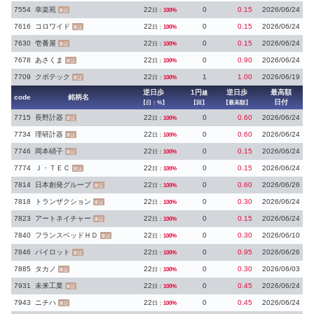
7554
幸楽苑
22
0
0.15
2026/06/24
日：
100%
東証
7616
コロワイド
22
0
0.15
2026/06/24
日：
100%
東証
7630
壱番屋
22
0
0.15
2026/06/24
日：
100%
東証
7678
あさくま
22
0
0.90
2026/06/24
日：
100%
東証
7709
クボテック
22
1
1.00
2026/06/19
日：
100%
東証
逆日歩
1円
逆日歩
最高額
越
code
銘柄名
日付
【日：%】
【回】
【最高額】
7715
長野計器
22
0
0.60
2026/06/24
日：
100%
東証
7734
理研計器
22
0
0.60
2026/06/24
日：
100%
東証
7746
岡本硝子
22
0
0.15
2026/06/24
日：
100%
東証
7774
Ｊ・ＴＥＣ
22
0
0.15
2026/06/24
日：
100%
東証
7814
日本創発グループ
22
0
0.60
2026/06/26
日：
100%
東証
7818
トランザクション
22
0
0.30
2026/06/24
日：
100%
東証
7823
アートネイチャー
22
0
0.15
2026/06/24
日：
100%
東証
7840
フランスベッドＨＤ
22
0
0.30
2026/06/10
日：
100%
東証
7846
パイロット
22
0
0.95
2026/06/26
日：
100%
東証
7885
タカノ
22
0
0.30
2026/06/03
日：
100%
東証
7931
未来工業
22
0
0.45
2026/06/24
日：
100%
東証
7943
ニチハ
22
0
0.45
2026/06/24
日：
100%
東証