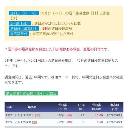
逆日歩【日：%】
：6月分（22日）の逆日歩発生数【日】と割合
【％】
1円越【回】
：逆日歩が1円以上になった回数
逆日歩【最高額】
：
6月
の逆日歩最高額
最高額日付
：最高逆日歩の発生した日付
＊逆日歩の最高金額を発生した日が複数ある場合、直近の日付です。
6月中に発生した0.01円以上の逆日歩を集計、『6月の逆日歩常連銘柄リス
ト』です。
調査期間は、過去1年間です。株価コード一覧で、年間の逆日歩発生率の確認
もできます。
逆日歩集計の日数（6月）：22日
逆日歩
1円
逆日歩
最高額
越
code
銘柄名
日付
【日：%】
【回】
【最高額】
1320
ｉＦ２２５年１
22
22
15.00
2026/06/24
日：
100%
東証
1377
サカタのタネ
22
0
0.60
2026/06/24
日：
100%
東証