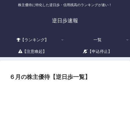
株主優待に特化した逆日歩・信用残高のランキングが速い！
逆日歩速報
【ランキング】
一覧
【注意喚起】
【申込停止】
６月の株主優待【逆日歩一覧】