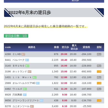
逆日歩
2022年6月末の逆日歩
2022年6月末に高額逆日歩が発生した株主優待銘柄の一覧です。
逆日歩日数：1日
最大
code
銘柄名
株価
逆日歩
貸借残
規制
逆日歩
4286
ＣＬHD
976
20.00
20.00
-284,100
東P
停止
9441
ベルパーク
2,225
18.40
18.40
-350,500
東S
3140
ＢＲＵＮＯ
955
16.00
16.00
-229,900
東G
停止
3196
ホットランド
1,345
15.00
22.40
-692,600
東P
注意
1431
Ｌｉｂ Ｗｏｒｋ
782
12.80
12.80
-211,100
東G
停止
2689
オルバヘルスケアHD
1,822
12.00
30.40
-116,100
東S
注意
4482
ウィルズ
611
11.20
11.20
-167,900
東G
停止
8928
穴吹興産
2,265
9.50
18.40
-166,700
東S
9656
グリーンランドリゾート
438
8.00
8.00
-134,700
東S
注意
6278
ユニオンツール
3,430
6.10
28.00
-25,500
東P