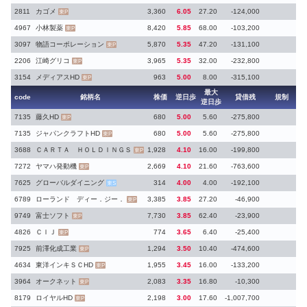
2811
カゴメ
3,360
6.05
27.20
-124,000
東P
4967
小林製薬
8,420
5.85
68.00
-103,200
東P
3097
物語コーポレーション
5,870
5.35
47.20
-131,100
東P
2206
江崎グリコ
3,965
5.35
32.00
-232,800
東P
3154
メディアスHD
963
5.00
8.00
-315,100
東P
最大
code
銘柄名
株価
逆日歩
貸借残
規制
逆日歩
7135
藤久HD
680
5.00
5.60
-275,800
東P
7135
ジャパンクラフトHD
680
5.00
5.60
-275,800
東P
3688
ＣＡＲＴＡ ＨＯＬＤＩＮＧＳ
1,928
4.10
16.00
-199,800
東P
7272
ヤマハ発動機
2,669
4.10
21.60
-763,600
東P
7625
グローバルダイニング
314
4.00
4.00
-192,100
東S
6789
ローランド ディー．ジー．
3,385
3.85
27.20
-46,900
東P
9749
富士ソフト
7,730
3.85
62.40
-23,900
東P
4826
ＣＩＪ
774
3.65
6.40
-25,400
東P
7925
前澤化成工業
1,294
3.50
10.40
-474,600
東P
4634
東洋インキＳＣHD
1,955
3.45
16.00
-133,200
東P
3964
オークネット
2,083
3.35
16.80
-10,300
東P
8179
ロイヤルHD
2,198
3.00
17.60
-1,007,700
東P