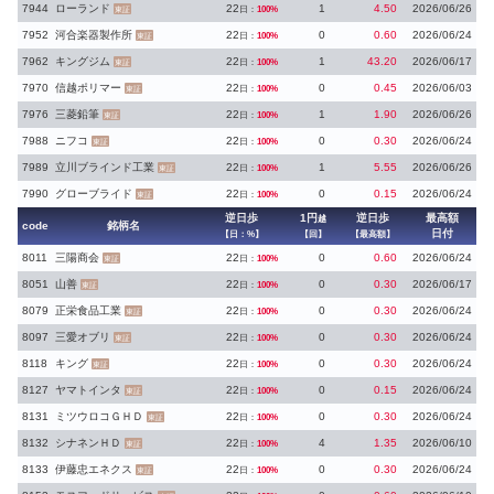
7944
ローランド
22
1
4.50
2026/06/26
日：
100%
東証
7952
河合楽器製作所
22
0
0.60
2026/06/24
日：
100%
東証
7962
キングジム
22
1
43.20
2026/06/17
日：
100%
東証
7970
信越ポリマー
22
0
0.45
2026/06/03
日：
100%
東証
7976
三菱鉛筆
22
1
1.90
2026/06/26
日：
100%
東証
7988
ニフコ
22
0
0.30
2026/06/24
日：
100%
東証
7989
立川ブラインド工業
22
1
5.55
2026/06/26
日：
100%
東証
7990
グローブライド
22
0
0.15
2026/06/24
日：
100%
東証
逆日歩
1円
逆日歩
最高額
越
code
銘柄名
日付
【日：%】
【回】
【最高額】
8011
三陽商会
22
0
0.60
2026/06/24
日：
100%
東証
8051
山善
22
0
0.30
2026/06/17
日：
100%
東証
8079
正栄食品工業
22
0
0.30
2026/06/24
日：
100%
東証
8097
三愛オブリ
22
0
0.30
2026/06/24
日：
100%
東証
8118
キング
22
0
0.30
2026/06/24
日：
100%
東証
8127
ヤマトインタ
22
0
0.15
2026/06/24
日：
100%
東証
8131
ミツウロコＧＨＤ
22
0
0.30
2026/06/24
日：
100%
東証
8132
シナネンＨＤ
22
4
1.35
2026/06/10
日：
100%
東証
8133
伊藤忠エネクス
22
0
0.30
2026/06/24
日：
100%
東証