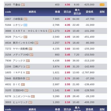
8165
千趣会
403
4.50
8.00
-625,000
東P
注意
最大
code
銘柄名
株価
逆日歩
貸借残
規制
逆日歩
4967
小林製薬
7,985
4.35
64.00
-47,700
東P
5184
ニチリン
2,766
4.35
22.40
-31,000
東S
3688
ＣＡＲＴＡ ＨＯＬＤＩＮＧＳ
1,273
4.20
10.40
-101,200
東P
3028
アルペン
2,040
4.05
16.80
-451,400
東P
4634
東洋インキＳＣHD
2,257
3.75
18.40
-80,300
東P
7272
ヤマハ発動機
4,155
3.60
33.60
-155,300
東P
3154
メディアスHD
893
3.45
7.20
-153,500
東P
7936
アシックス
4,436
3.00
36.00
-313,100
東P
2206
江崎グリコ
3,874
2.85
31.20
-142,600
東P
1605
ＩＮＰＥＸ
1,621
2.85
13.60
-2,787,900
東P
5946
長府製作所
2,512
2.70
20.80
-37,200
東P
4631
ＤＩＣ
2,687
2.55
21.60
-139,400
東P
3105
日清紡HD
1,141
2.40
9.60
-128,500
東P
6278
ユニオンツール
3,280
2.25
26.40
-26,100
東P
3003
ヒューリック
1,263
2.10
10.40
-406,200
東P
最大
code
銘柄名
株価
逆日歩
貸借残
規制