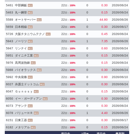
5461
中部鋼鈑
22
0
0.30
2026/06/24
日：
100%
東証
5463
丸一鋼管
22
0
0.15
2026/06/24
日：
100%
東証
5589
オートサーバー
22
1
44.80
2026/06/26
日：
100%
東証
5659
日本精線
22
0
0.30
2026/06/17
日：
100%
東証
5726
大阪チタニウムテクノ
22
0
0.45
2026/06/24
日：
100%
東証
5943
ノーリツ
22
1
7.35
2026/06/26
日：
100%
東証
5947
リンナイ
22
0
0.60
2026/06/24
日：
100%
東証
5951
ダイニチ工業
22
0
0.15
2026/06/24
日：
100%
東証
5976
高周波熱錬
22
0
0.15
2026/06/24
日：
100%
東証
5988
パイオラックス
22
0
0.30
2026/06/24
日：
100%
東証
5992
中央発條
22
0
0.90
2026/06/10
日：
100%
東証
6027
弁護士ドットコム
22
0
0.30
2026/06/24
日：
100%
東証
6047
Ｇｕｎｏｓｙ
22
0
0.15
2026/06/24
日：
100%
東証
6050
イー・ガーディアン
22
0
0.30
2026/06/24
日：
100%
東証
6073
アサンテ
22
0
0.30
2026/06/24
日：
100%
東証
6078
バリューＨＲ
22
1
4.40
2026/06/26
日：
100%
東証
6151
日東工器
22
0
0.30
2026/06/17
日：
100%
東証
6182
メタリアル
22
0
0.15
2026/06/24
日：
100%
東証
逆日歩
1円
逆日歩
最高額