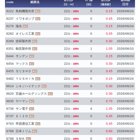
越
code
銘柄名
日付
【日：%】
【回】
【最高額】
6222
島精機製作所
22
0
0.15
2026/06/24
日：
100%
東証
6237
イワキポンプ
22
0
0.45
2026/06/24
日：
100%
東証
6279
瑞光
22
0
0.15
2026/06/24
日：
100%
東証
6282
オイレス工業
22
0
0.45
2026/06/24
日：
100%
東証
6289
技研製作所
22
0
0.30
2026/06/24
日：
100%
東証
6351
鶴見製作所
22
1
1.05
2026/06/10
日：
100%
東証
6444
サンデン
22
0
0.15
2026/06/24
日：
100%
東証
6454
マックス
22
0
0.30
2026/06/10
日：
100%
東証
6455
モリタＨＤ
22
0
0.45
2026/06/03
日：
100%
東証
6482
ＹＵＳＨＩＮ
22
0
0.15
2026/06/24
日：
100%
東証
6614
シキノハイテック
22
0
0.30
2026/06/24
日：
100%
東証
6620
宮越ホールディングス
22
0
0.30
2026/06/24
日：
100%
東証
6630
ヤーマン
22
0
0.70
2026/06/26
日：
100%
東証
6736
サン電子
22
4
1.35
2026/06/24
日：
100%
東証
6737
ＥＩＺＯ
22
0
0.45
2026/06/24
日：
100%
東証
6763
帝国通信工業
22
0
0.45
2026/06/24
日：
100%
東証
6788
日本トリム
22
0
0.60
2026/06/24
日：
100%
東証
6798
ＳＭＫ
22
0
0.60
2026/06/03
日：
100%
東証