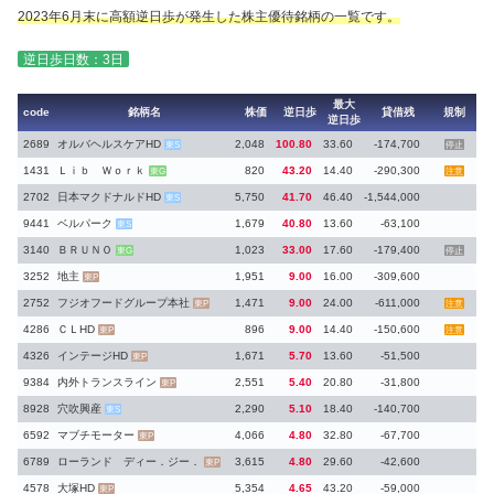
2023年6月末に高額逆日歩が発生した株主優待銘柄の一覧です。
逆日歩日数：3日
最大
code
銘柄名
株価
逆日歩
貸借残
規制
逆日歩
2689
オルバヘルスケアHD
2,048
100.80
33.60
-174,700
東S
停止
1431
Ｌｉｂ Ｗｏｒｋ
820
43.20
14.40
-290,300
東G
注意
2702
日本マクドナルドHD
5,750
41.70
46.40
-1,544,000
東S
9441
ベルパーク
1,679
40.80
13.60
-63,100
東S
3140
ＢＲＵＮＯ
1,023
33.00
17.60
-179,400
東G
停止
3252
地主
1,951
9.00
16.00
-309,600
東P
2752
フジオフードグループ本社
1,471
9.00
24.00
-611,000
東P
注意
4286
ＣＬHD
896
9.00
14.40
-150,600
東P
注意
4326
インテージHD
1,671
5.70
13.60
-51,500
東P
9384
内外トランスライン
2,551
5.40
20.80
-31,800
東P
8928
穴吹興産
2,290
5.10
18.40
-140,700
東S
6592
マブチモーター
4,066
4.80
32.80
-67,700
東P
6789
ローランド ディー．ジー．
3,615
4.80
29.60
-42,600
東P
4578
大塚HD
5,354
4.65
43.20
-59,000
東P