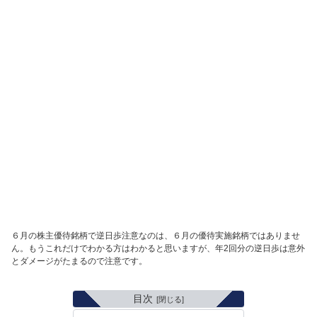
６月の株主優待銘柄で逆日歩注意なのは、６月の優待実施銘柄ではありませ
ん。もうこれだけでわかる方はわかると思いますが、年2回分の逆日歩は意外
とダメージがたまるので注意です。
目次