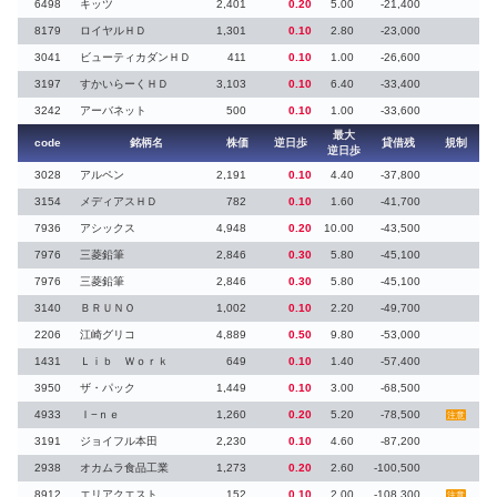
6498
キッツ
2,401
0.20
5.00
-21,400
8179
ロイヤルＨＤ
1,301
0.10
2.80
-23,000
3041
ビューティカダンＨＤ
411
0.10
1.00
-26,600
3197
すかいらーくＨＤ
3,103
0.10
6.40
-33,400
3242
アーバネット
500
0.10
1.00
-33,600
最大
code
銘柄名
株価
逆日歩
貸借残
規制
逆日歩
3028
アルペン
2,191
0.10
4.40
-37,800
3154
メディアスＨＤ
782
0.10
1.60
-41,700
7936
アシックス
4,948
0.20
10.00
-43,500
7976
三菱鉛筆
2,846
0.30
5.80
-45,100
7976
三菱鉛筆
2,846
0.30
5.80
-45,100
3140
ＢＲＵＮＯ
1,002
0.10
2.20
-49,700
2206
江崎グリコ
4,889
0.50
9.80
-53,000
1431
Ｌｉｂ Ｗｏｒｋ
649
0.10
1.40
-57,400
3950
ザ・パック
1,449
0.10
3.00
-68,500
4933
Ｉ−ｎｅ
1,260
0.20
5.20
-78,500
注意
3191
ジョイフル本田
2,230
0.10
4.60
-87,200
2938
オカムラ食品工業
1,273
0.20
2.60
-100,500
8912
エリアクエスト
152
0.10
2.00
-108,300
注意