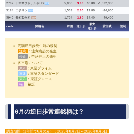
2702
日本マクドナルドHD
5,050
3.00
40.80
-1,372,300
東S
5184
ニチリン
1,563
2.90
12.80
-24,600
東S
5946
長府製作所
1,794
2.80
14.40
-49,400
東P
最大
code
銘柄名
株価
逆日歩
貸借残
規制
逆日歩
高額逆日歩発生時の規制
注意
：注意喚起の発生
停止
：申込停止の発生
各市場について
東P
：東証プライム
東S
：東証スタンダード
東G
：東証グロース
福
：福証
6月の逆日歩常連銘柄は？
調査期間（1年間で6月のみ）：2025年8月7日～2026年8月6日