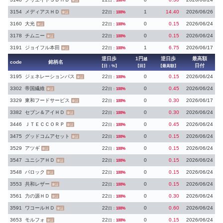
日：
100%
東証
3154
メディアスＨＤ
22
1
14.40
2026/06/26
日：
100%
東証
3160
大光
22
0
0.15
2026/06/24
日：
100%
東証
3178
チムニー
22
0
0.15
2026/06/24
日：
100%
東証
3191
ジョイフル本田
22
1
6.75
2026/06/17
日：
100%
東証
逆日歩
1円
逆日歩
最高額
越
code
銘柄名
日付
【日：%】
【回】
【最高額】
3195
ジェネレーションパス
22
0
0.15
2026/06/24
日：
100%
東証
3302
帝国繊維
22
0
0.45
2026/06/24
日：
100%
東証
3329
東和フードサービス
22
0
0.30
2026/06/17
日：
100%
東証
3382
セブン＆アイＨＤ
22
0
0.30
2026/06/24
日：
100%
東証
3446
ＪＴＥＣＣＯＲＰ
22
0
0.45
2026/06/24
日：
100%
東証
3475
グッドコムアセット
22
0
0.15
2026/06/24
日：
100%
東証
3529
アツギ
22
0
0.15
2026/06/24
日：
100%
東証
3547
ユニシアＨＤ
22
0
0.15
2026/06/24
日：
100%
東証
3548
バロック
22
0
0.15
2026/06/24
日：
100%
東証
3553
共和レザー
22
0
0.15
2026/06/24
日：
100%
東証
3561
力の源ＨＤ
22
0
0.30
2026/06/24
日：
100%
東証
3591
ワコールＨＤ
22
0
0.60
2026/06/24
日：
100%
東証
3653
モルフォ
22
0
0.15
2026/06/24
日：
100%
東証