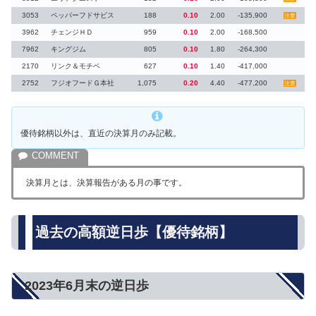
3053
ペッパーフドサビス
188
0.10
2.00
-135,900
注意
3962
チェンジＨＤ
959
0.10
2.00
-168,500
7962
キングジム
805
0.10
1.80
-264,300
2170
リンク＆モチベ
627
0.10
1.40
-417,000
2752
フジオフードＧ本社
1,075
0.20
4.40
-477,200
注意
優待銘柄以外は、直近の決算月のみ記載。
決算月とは、決算報告がある月の事です。
過去の高額逆日歩【優待銘柄】
2023年6月末の逆日歩