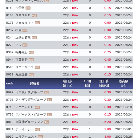
8153
モスフードサービス
22
0
0.60
2026/06/10
日：
100%
東証
8160
木曽路
22
0
0.15
2026/06/24
日：
100%
東証
8163
ＳＲＳＨＤ
22
0
0.15
2026/06/24
日：
100%
東証
8173
Ｊｏｓｈｉｎ
22
0
0.60
2026/06/24
日：
100%
東証
8237
松屋
22
0
0.30
2026/06/24
日：
100%
東証
8244
近鉄百貨店
22
0
0.30
2026/06/24
日：
100%
東証
8278
フジ
22
0
0.15
2026/06/24
日：
100%
東証
8362
福井銀行
22
0
0.75
2026/06/24
日：
100%
東証
8544
京葉銀行
22
0
0.45
2026/06/03
日：
100%
東証
8566
リコーリース
22
0
0.90
2026/06/24
日：
100%
東証
8613
丸三証券
22
0
0.15
2026/06/24
日：
100%
東証
逆日歩
1円
逆日歩
最高額
越
code
銘柄名
日付
【日：%】
【回】
【最高額】
8697
日本取引所グループ
22
0
0.30
2026/06/10
日：
100%
東証
8708
アイザワ証券グループ
22
0
0.30
2026/06/24
日：
100%
東証
8715
アニコムＨＤ
22
0
0.30
2026/06/10
日：
100%
東証
8739
スパークス・グループ
22
0
0.15
2026/06/24
日：
100%
東証
8818
京阪神ビルディング
22
1
25.20
2026/06/24
日：
100%
東証
8841
テーオーシー
22
1
2.00
2026/06/01
日：
100%
東証
8912
エリアクエスト
22
1
8.00
2026/06/26
日：
100%
東証