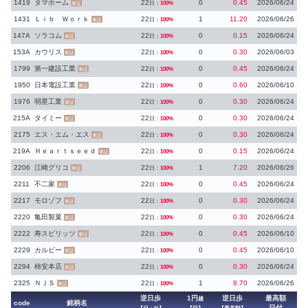
1419
タマホーム
22
0
0.45
2026/06/24
日：
100%
東証
1431
Ｌｉｂ Ｗｏｒｋ
22
1
11.20
2026/06/26
日：
100%
東証
147A
ソラコム
22
0
0.15
2026/06/24
日：
100%
東証
153A
カウリス
22
0
0.30
2026/06/03
日：
100%
東証
1799
第一建設工業
22
0
0.45
2026/06/24
日：
100%
東証
1950
日本電設工業
22
0
0.60
2026/06/10
日：
100%
東証
1976
明星工業
22
0
0.30
2026/06/24
日：
100%
東証
215A
タイミー
22
0
0.30
2026/06/24
日：
100%
東証
2175
エス・エム・エス
22
0
0.30
2026/06/24
日：
100%
東証
219A
Ｈｅａｒｔｓｅｅｄ
22
0
0.15
2026/06/24
日：
100%
東証
2206
江崎グリコ
22
1
7.20
2026/06/26
日：
100%
東証
2211
不二家
22
0
0.45
2026/06/24
日：
100%
東証
2217
モロゾフ
22
0
0.30
2026/06/24
日：
100%
東証
2220
亀田製菓
22
0
0.30
2026/06/24
日：
100%
東証
2222
寿スピリッツ
22
0
0.45
2026/06/10
日：
100%
東証
2229
カルビー
22
0
0.45
2026/06/10
日：
100%
東証
2294
柿安本店
22
0
0.30
2026/06/24
日：
100%
東証
2325
ＮＪＳ
22
1
8.70
2026/06/26
日：
100%
東証
逆日歩
1円
逆日歩
最高額
越
code
銘柄名
日付