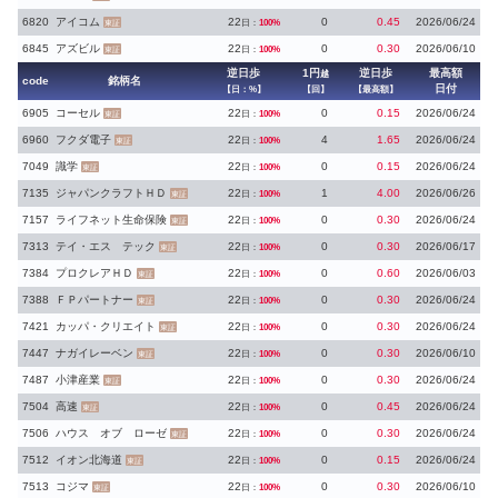
6820
アイコム
22
0
0.45
2026/06/24
日：
100%
東証
6845
アズビル
22
0
0.30
2026/06/10
日：
100%
東証
逆日歩
1円
逆日歩
最高額
越
code
銘柄名
日付
【日：%】
【回】
【最高額】
6905
コーセル
22
0
0.15
2026/06/24
日：
100%
東証
6960
フクダ電子
22
4
1.65
2026/06/24
日：
100%
東証
7049
識学
22
0
0.15
2026/06/24
日：
100%
東証
7135
ジャパンクラフトＨＤ
22
1
4.00
2026/06/26
日：
100%
東証
7157
ライフネット生命保険
22
0
0.30
2026/06/24
日：
100%
東証
7313
テイ・エス テック
22
0
0.30
2026/06/17
日：
100%
東証
7384
プロクレアＨＤ
22
0
0.60
2026/06/03
日：
100%
東証
7388
ＦＰパートナー
22
0
0.30
2026/06/24
日：
100%
東証
7421
カッパ・クリエイト
22
0
0.30
2026/06/24
日：
100%
東証
7447
ナガイレーベン
22
0
0.30
2026/06/10
日：
100%
東証
7487
小津産業
22
0
0.30
2026/06/24
日：
100%
東証
7504
高速
22
0
0.45
2026/06/24
日：
100%
東証
7506
ハウス オブ ローゼ
22
0
0.30
2026/06/24
日：
100%
東証
7512
イオン北海道
22
0
0.15
2026/06/24
日：
100%
東証
7513
コジマ
22
0
0.30
2026/06/10
日：
100%
東証