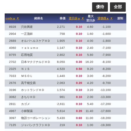
優待
全部
最大
code▲
▼
銘柄名
株価
逆日歩▲
▼
貸借残▲
▼
規制
逆日歩
8928
穴吹興産
2,271
0.10
4.60
-1,100
2904
一正蒲鉾
758
0.10
1.60
-1,600
2689
オルバヘルスケアＨＤ
1,905
0.10
4.00
-1,800
4060
ｒａｋｕｍｏ
1,147
0.10
2.40
-7,100
9755
応用地質
2,802
0.10
5.80
-7,900
2702
日本マクドナルドＨＤ
8,050
0.30
16.20
-8,100
2325
ＮＪＳ
4,520
0.50
9.20
-8,200
7033
ＭＳＯＬ
1,440
0.10
3.00
-8,200
2676
高千穂交易
2,063
0.20
4.20
-9,700
3196
ホットランドＨＤ
1,574
0.10
3.20
-13,100
3082
きちりＨＤ
961
0.10
2.00
-13,300
2811
カゴメ
2,611
0.10
5.40
-17,200
4967
小林製薬
5,614
0.20
11.40
-17,600
3097
物語コーポレーション
5,430
0.60
11.00
-18,200
7135
ジャパンクラフトＨＤ
219
0.10
1.00
-19,300