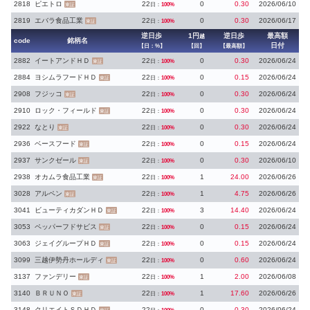
2818
ピエトロ
22
0
0.30
2026/06/10
日：
100%
東証
2819
エバラ食品工業
22
0
0.30
2026/06/17
日：
100%
東証
逆日歩
1円
逆日歩
最高額
越
code
銘柄名
日付
【日：%】
【回】
【最高額】
2882
イートアンドＨＤ
22
0
0.30
2026/06/24
日：
100%
東証
2884
ヨシムラフードＨＤ
22
0
0.15
2026/06/24
日：
100%
東証
2908
フジッコ
22
0
0.30
2026/06/24
日：
100%
東証
2910
ロック・フィールド
22
0
0.30
2026/06/24
日：
100%
東証
2922
なとり
22
0
0.30
2026/06/24
日：
100%
東証
2936
ベースフード
22
0
0.15
2026/06/24
日：
100%
東証
2937
サンクゼール
22
0
0.30
2026/06/10
日：
100%
東証
2938
オカムラ食品工業
22
1
24.00
2026/06/26
日：
100%
東証
3028
アルペン
22
1
4.75
2026/06/26
日：
100%
東証
3041
ビューティカダンＨＤ
22
3
14.40
2026/06/24
日：
100%
東証
3053
ペッパーフドサビス
22
0
0.15
2026/06/24
日：
100%
東証
3063
ジェイグループＨＤ
22
0
0.15
2026/06/24
日：
100%
東証
3099
三越伊勢丹ホールディ
22
0
0.60
2026/06/24
日：
100%
東証
3137
ファンデリー
22
1
2.00
2026/06/08
日：
100%
東証
3140
ＢＲＵＮＯ
22
1
17.60
2026/06/26
日：
100%
東証
3148
クリエイトＳＤＨＤ
22
0
0.30
2026/06/24