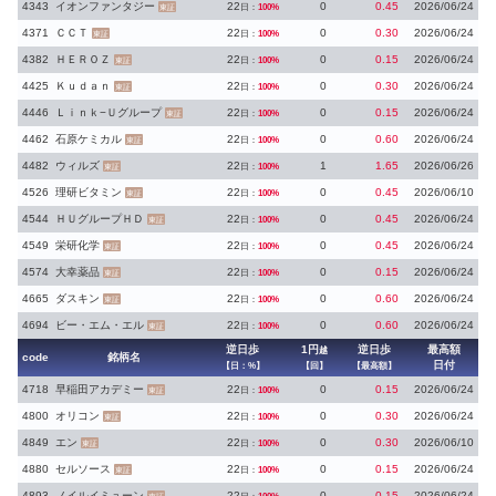
4343
イオンファンタジー
22
0
0.45
2026/06/24
日：
100%
東証
4371
ＣＣＴ
22
0
0.30
2026/06/24
日：
100%
東証
4382
ＨＥＲＯＺ
22
0
0.15
2026/06/24
日：
100%
東証
4425
Ｋｕｄａｎ
22
0
0.30
2026/06/24
日：
100%
東証
4446
Ｌｉｎｋ−Ｕグループ
22
0
0.15
2026/06/24
日：
100%
東証
4462
石原ケミカル
22
0
0.60
2026/06/24
日：
100%
東証
4482
ウィルズ
22
1
1.65
2026/06/26
日：
100%
東証
4526
理研ビタミン
22
0
0.45
2026/06/10
日：
100%
東証
4544
ＨＵグループＨＤ
22
0
0.45
2026/06/24
日：
100%
東証
4549
栄研化学
22
0
0.45
2026/06/24
日：
100%
東証
4574
大幸薬品
22
0
0.15
2026/06/24
日：
100%
東証
4665
ダスキン
22
0
0.60
2026/06/24
日：
100%
東証
4694
ビー・エム・エル
22
0
0.60
2026/06/24
日：
100%
東証
逆日歩
1円
逆日歩
最高額
越
code
銘柄名
日付
【日：%】
【回】
【最高額】
4718
早稲田アカデミー
22
0
0.15
2026/06/24
日：
100%
東証
4800
オリコン
22
0
0.30
2026/06/24
日：
100%
東証
4849
エン
22
0
0.30
2026/06/10
日：
100%
東証
4880
セルソース
22
0
0.15
2026/06/24
日：
100%
東証
4893
ノイルイミューン
22
0
0.15
2026/06/24