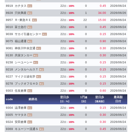
8919
カチタス
22
0
0.45
2026/06/24
日：
100%
東証
8928
穴吹興産
22
1
34.00
2026/06/26
日：
100%
東証
8957
Ｒ−東急ＲＥ
22
22
15.00
2026/06/24
日：
100%
東証
9010
富士急行
22
0
0.45
2026/06/24
日：
100%
東証
9039
サカイ引越センター
22
0
0.15
2026/06/24
日：
100%
東証
9075
福山通運
22
0
0.90
2026/06/24
日：
100%
東証
9081
神奈川中央交通
22
0
0.30
2026/06/24
日：
100%
東証
9130
共栄タンカー
22
0
0.30
2026/06/24
日：
100%
東証
9158
シーユーシー
22
0
0.15
2026/06/24
日：
100%
東証
9218
メンタルヘルスＴ
22
0
0.15
2026/06/24
日：
100%
東証
9227
マイクロ波化学
22
0
0.15
2026/06/24
日：
100%
東証
9278
ブックオフＧＨＤ
22
0
0.15
2026/06/24
日：
100%
東証
9303
住友倉庫
22
0
0.60
2026/06/24
日：
100%
東証
逆日歩
1円
逆日歩
最高額
越
code
銘柄名
日付
【日：%】
【回】
【最高額】
9304
澁澤倉庫
22
0
0.15
2026/06/24
日：
100%
東証
9305
ヤマタネ
22
0
0.30
2026/06/17
日：
100%
東証
9324
安田倉庫
22
0
0.30
2026/06/24
日：
100%
東証
9369
キユーソー流通Ｓ
22
0
0.45
2026/06/24
日：
100%
東証