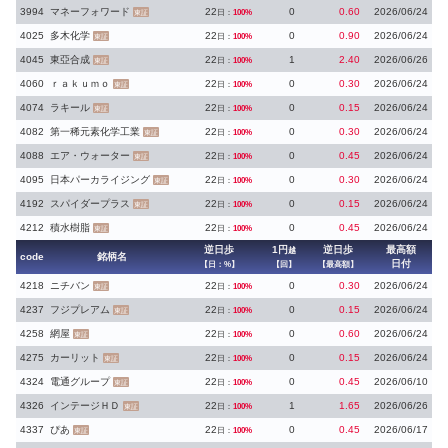
3994
マネーフォワード
22
0
0.60
2026/06/24
日：
100%
東証
4025
多木化学
22
0
0.90
2026/06/24
日：
100%
東証
4045
東亞合成
22
1
2.40
2026/06/26
日：
100%
東証
4060
ｒａｋｕｍｏ
22
0
0.30
2026/06/24
日：
100%
東証
4074
ラキール
22
0
0.15
2026/06/24
日：
100%
東証
4082
第一稀元素化学工業
22
0
0.30
2026/06/24
日：
100%
東証
4088
エア・ウォーター
22
0
0.45
2026/06/24
日：
100%
東証
4095
日本パーカライジング
22
0
0.30
2026/06/24
日：
100%
東証
4192
スパイダープラス
22
0
0.15
2026/06/24
日：
100%
東証
4212
積水樹脂
22
0
0.45
2026/06/24
日：
100%
東証
逆日歩
1円
逆日歩
最高額
越
code
銘柄名
日付
【日：%】
【回】
【最高額】
4218
ニチバン
22
0
0.30
2026/06/24
日：
100%
東証
4237
フジプレアム
22
0
0.15
2026/06/24
日：
100%
東証
4258
網屋
22
0
0.60
2026/06/24
日：
100%
東証
4275
カーリット
22
0
0.15
2026/06/24
日：
100%
東証
4324
電通グループ
22
0
0.45
2026/06/10
日：
100%
東証
4326
インテージＨＤ
22
1
1.65
2026/06/26
日：
100%
東証
4337
ぴあ
22
0
0.45
2026/06/17
日：
100%
東証