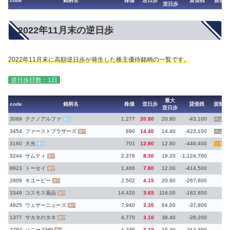
code
銘柄名
株価
逆日歩
貸借残
規制
逆日歩
2022年11月末の逆日歩
2022年11月末に高額逆日歩が発生した株主優待銘柄の一覧です。
逆日歩日数：1日
最大
code
銘柄名
株価
逆日歩
貸借残
規制
逆日歩
3089
テクノアルファ
1,277
20.80
20.80
-43,100
東S
停止
3454
ファーストブラザーズ
890
14.40
14.40
-422,100
東P
停止
3160
大光
701
12.80
12.80
-449,400
東S
注意
3244
サムティ
2,378
8.30
19.20
-1,124,700
東P
8923
トーセイ
1,466
7.80
12.00
-414,500
東P
2809
キユーピー
2,502
4.15
20.80
-267,600
東P
3349
コスモス薬品
14,420
3.65
116.00
-182,800
東P
4825
ウェザーニューズ
7,940
3.30
64.00
-37,800
東P
1377
サカタのタネ
4,770
3.10
38.40
-28,200
東P
2792
ハニーズHD
1,235
3.10
10.40
-212,300