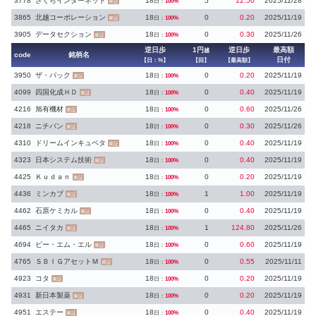
3778
さくらインターネット
18
5
12.50
2025/11/28
日：
100%
東証
3865
北越コーポレーション
18
0
0.20
2025/11/19
日：
100%
東証
3905
データセクション
18
0
0.30
2025/11/26
日：
100%
東証
逆日歩
1円
逆日歩
最高額
越
code
銘柄名
日付
【日：%】
【回】
【最高額】
3950
ザ・パック
18
0
0.20
2025/11/19
日：
100%
東証
4099
四国化成ＨＤ
18
0
0.40
2025/11/19
日：
100%
東証
4216
旭有機材
18
0
0.60
2025/11/26
日：
100%
東証
4218
ニチバン
18
0
0.30
2025/11/26
日：
100%
東証
4310
ドリームインキュベタ
18
0
0.40
2025/11/19
日：
100%
東証
4323
日本システム技術
18
0
0.40
2025/11/19
日：
100%
東証
4425
Ｋｕｄａｎ
18
0
0.20
2025/11/19
日：
100%
東証
4436
ミンカブ
18
1
1.00
2025/11/19
日：
100%
東証
4462
石原ケミカル
18
0
0.40
2025/11/19
日：
100%
東証
4465
ニイタカ
18
1
124.80
2025/11/26
日：
100%
東証
4694
ビー・エム・エル
18
0
0.60
2025/11/19
日：
100%
東証
4765
ＳＢＩＧアセットＭ
18
0
0.55
2025/11/11
日：
100%
東証
4923
コタ
18
0
0.20
2025/11/19
日：
100%
東証
4931
新日本製薬
18
0
0.20
2025/11/19
日：
100%
東証
4951
エステー
18
0
0.40
2025/11/19
日：
100%
東証