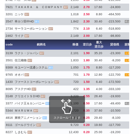
東P
7921
ＴＡＫＡＲＡ ＆ ＣＯＭＰＡＮＹ
2,149
2.70
17.60
-24,800
東P
3201
ニッケ
1,018
2.50
8.80
-464,500
東P
3547
串カツ田中HD
1,842
2.30
30.40
-223,500
東S
停止
2734
サーラコーポレーション
774
2.10
6.40
-518,800
東P
2462
ライク
2,149
2.00
17.60
-98,800
東P
最大
code
銘柄名
株価
逆日歩
貸借残
規制
逆日歩
3139
ラクト・ジャパン
2,101
1.90
35.20
-23,300
東P
注意
3501
住江織物
1,833
1.80
30.40
-9,200
東P
注意
9369
キユーソー流通システム
1,050
1.75
8.80
-117,200
東S
9765
オオバ
701
1.70
12.80
-122,700
東P
注意
1430
ファーストコーポレーション
720
1.50
6.40
-172,500
東P
8095
アステナHD
422
1.35
4.00
-333,100
東P
3148
クリエイトＳＤHD
3,220
0.55
26.40
-19,600
東P
3377
バイク王＆カンパニー
1,100
0.50
17.60
-49,400
東S
停止
5344
ＭＡＲＵＷＡ
18,720
0.35
37.60
-10,500
東P
4816
東映アニメーション
スクロールできます
14,680
0.25
29.40
-8,100
東S
8111
ゴールドウイン
9,720
0.20
19.60
-117,700
東P
8227
しまむら
12,430
0.20
25.00
-19,200
東P