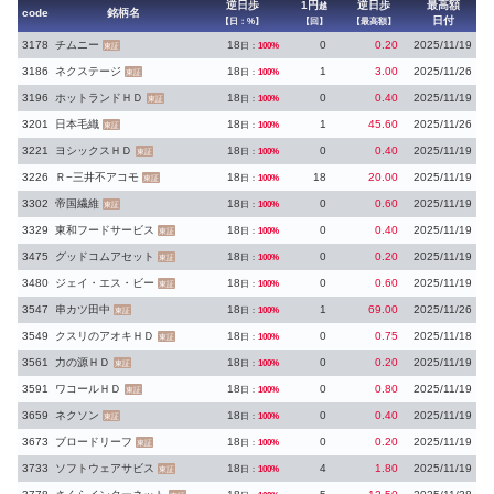
逆日歩
1円
逆日歩
最高額
越
code
銘柄名
日付
【日：%】
【回】
【最高額】
3178
チムニー
18
0
0.20
2025/11/19
日：
100%
東証
3186
ネクステージ
18
1
3.00
2025/11/26
日：
100%
東証
3196
ホットランドＨＤ
18
0
0.40
2025/11/19
日：
100%
東証
3201
日本毛織
18
1
45.60
2025/11/26
日：
100%
東証
3221
ヨシックスＨＤ
18
0
0.40
2025/11/19
日：
100%
東証
3226
Ｒ−三井不アコモ
18
18
20.00
2025/11/19
日：
100%
東証
3302
帝国繊維
18
0
0.60
2025/11/19
日：
100%
東証
3329
東和フードサービス
18
0
0.40
2025/11/19
日：
100%
東証
3475
グッドコムアセット
18
0
0.20
2025/11/19
日：
100%
東証
3480
ジェイ・エス・ビー
18
0
0.60
2025/11/19
日：
100%
東証
3547
串カツ田中
18
1
69.00
2025/11/26
日：
100%
東証
3549
クスリのアオキＨＤ
18
0
0.75
2025/11/18
日：
100%
東証
3561
力の源ＨＤ
18
0
0.20
2025/11/19
日：
100%
東証
3591
ワコールＨＤ
18
0
0.80
2025/11/19
日：
100%
東証
3659
ネクソン
18
0
0.40
2025/11/19
日：
100%
東証
3673
ブロードリーフ
18
0
0.20
2025/11/19
日：
100%
東証
3733
ソフトウェアサビス
18
4
1.80
2025/11/19
日：
100%
東証