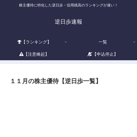
株主優待に特化した逆日歩・信用残高のランキングが速い！
逆日歩速報
【ランキング】
一覧
【注意喚起】
【申込停止】
１１月の株主優待【逆日歩一覧】