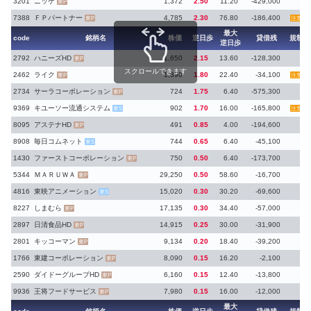
3201
ニッケ
1,372
2.50
11.20
-429,000
東P
7388
ＦＰパートナー
4,785
2.30
76.80
-186,400
東P
注意
最大
code
銘柄名
株価
逆日歩
貸借残
規制
逆日歩
2792
ハニーズHD
1,650
2.15
13.60
-128,300
東P
スクロールできます
2462
ライク
1,390
1.80
22.40
-34,100
東P
注意
2734
サーラコーポレーション
724
1.75
6.40
-575,300
東P
9369
キユーソー流通システム
902
1.70
16.00
-165,800
東S
注意
8095
アステナHD
491
0.85
4.00
-194,600
東P
8908
毎日コムネット
744
0.65
6.40
-45,100
東S
1430
ファーストコーポレーション
750
0.50
6.40
-173,700
東P
5344
ＭＡＲＵＷＡ
29,250
0.50
58.60
-16,700
東P
4816
東映アニメーション
15,020
0.30
30.20
-69,600
東S
8227
しまむら
17,135
0.30
34.40
-57,000
東P
2897
日清食品HD
14,915
0.25
30.00
-31,900
東P
2801
キッコーマン
9,134
0.20
18.40
-39,200
東P
1766
東建コーポレーション
8,090
0.15
16.20
-2,100
東P
2590
ダイドーグループHD
6,160
0.15
12.40
-13,800
東P
9936
王将フードサービス
7,980
0.15
16.00
-12,000
東P
最大