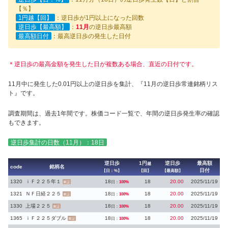
【％】
1円越【回】
：逆日歩が1円以上になった回数
逆日歩【最高額】
：
11月
の逆日歩最高額
最高額日付
：最高逆日歩の発生した日付
＊逆日歩の最高金額を発生した日が複数ある場合、直近の日付です。
11月中に発生した0.01円以上の逆日歩を集計、『11月の逆日歩常連銘柄リス
ト』です。
調査期間は、過去1年間です。株価コード一覧で、年間の逆日歩発生率の確認
もできます。
逆日歩集計の日数（11月）：18日
逆日歩
1円
逆日歩
最高額
越
code
銘柄名
日付
【日：%】
【回】
【最高額】
1320
ｉＦ２２５年１
18
18
20.00
2025/11/19
日：
100%
東証
1321
ＮＦ日経２２５
18
18
20.00
2025/11/19
日：
100%
東証
1330
上場２２５
18
18
20.00
2025/11/19
日：
100%
東証
1365
ｉＦ２２５ダブル
18
18
20.00
2025/11/19
日：
100%
東証