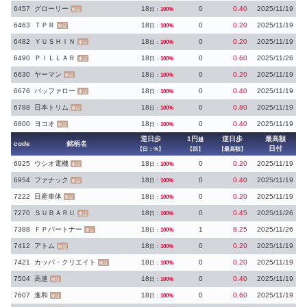
6457
グローリー
18
0
0.40
2025/11/19
日：
100%
東証
6463
ＴＰＲ
18
0
0.20
2025/11/19
日：
100%
東証
6482
ＹＵＳＨＩＮ
18
0
0.20
2025/11/19
日：
100%
東証
6490
ＰＩＬＬＡＲ
18
0
0.60
2025/11/26
日：
100%
東証
6630
ヤーマン
18
0
0.20
2025/11/19
日：
100%
東証
6676
バッファロー
18
0
0.40
2025/11/19
日：
100%
東証
6788
日本トリム
18
0
0.80
2025/11/19
日：
100%
東証
6800
ヨコオ
18
0
0.40
2025/11/19
日：
100%
東証
逆日歩
1円
逆日歩
最高額
越
code
銘柄名
日付
【日：%】
【回】
【最高額】
6925
ウシオ電機
18
0
0.20
2025/11/19
日：
100%
東証
6954
ファナック
18
0
0.40
2025/11/19
日：
100%
東証
7222
日産車体
18
0
0.20
2025/11/19
日：
100%
東証
7270
ＳＵＢＡＲＵ
18
0
0.45
2025/11/26
日：
100%
東証
7388
ＦＰパートナー
18
1
8.25
2025/11/26
日：
100%
東証
7412
アトム
18
0
0.20
2025/11/19
日：
100%
東証
7421
カッパ・クリエイト
18
0
0.20
2025/11/19
日：
100%
東証
7504
高速
18
0
0.40
2025/11/19
日：
100%
東証
7607
進和
18
0
0.60
2025/11/19
日：
100%
東証