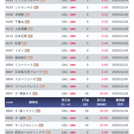
8131
ミツウロコＧＨＤ
18
0
0.20
2025/11/19
日：
100%
東証
8132
シナネンＨＤ
18
1
1.00
2025/11/19
日：
100%
東証
8160
木曽路
18
0
0.20
2025/11/19
日：
100%
東証
8165
千趣会
18
0
0.20
2025/11/19
日：
100%
東証
8173
上新電機
18
0
0.30
2025/11/26
日：
100%
東証
8174
日本瓦斯
18
0
0.20
2025/11/19
日：
100%
東証
8237
松屋
18
0
0.40
2025/11/19
日：
100%
東証
8267
イオン
18
0
0.40
2025/11/19
日：
100%
東証
8362
福井銀行
18
0
0.20
2025/11/19
日：
100%
東証
8566
リコーリース
18
0
0.60
2025/11/12
日：
100%
東証
8697
日本取引所グループ
18
0
0.20
2025/11/19
日：
100%
東証
8850
スターツコーポ
18
0
0.60
2025/11/05
日：
100%
東証
8871
ゴールドクレスト
18
0
0.60
2025/11/19
日：
100%
東証
8957
Ｒ−東急ＲＥ
18
18
20.00
2025/11/19
日：
100%
東証
逆日歩
1円
逆日歩
最高額
越
code
銘柄名
日付
【日：%】
【回】
【最高額】
8961
Ｒ−森トラスト
18
18
20.00
2025/11/19
日：
100%
東証
8968
Ｒ−福岡
18
18
20.00
2025/11/19
日：
100%
東証
8987
Ｒ−エクセレント
18
18
20.00
2025/11/19
日：
100%
東証
9024
西武ホールディングス
18
0
0.80
2025/11/19
日：
100%
東証