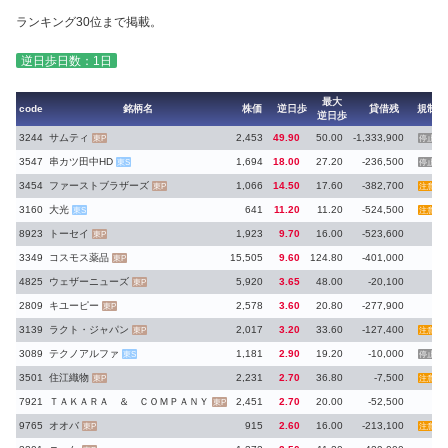
ランキング30位まで掲載。
逆日歩日数：1日
最大
code
銘柄名
株価
逆日歩
貸借残
規制
逆日歩
3244
サムティ
2,453
49.90
50.00
-1,333,900
東P
停止
3547
串カツ田中HD
1,694
18.00
27.20
-236,500
東S
停止
3454
ファーストブラザーズ
1,066
14.50
17.60
-382,700
東P
注意
3160
大光
641
11.20
11.20
-524,500
東S
注意
8923
トーセイ
1,923
9.70
16.00
-523,600
東P
3349
コスモス薬品
15,505
9.60
124.80
-401,000
東P
4825
ウェザーニューズ
5,920
3.65
48.00
-20,100
東P
2809
キユーピー
2,578
3.60
20.80
-277,900
東P
3139
ラクト・ジャパン
2,017
3.20
33.60
-127,400
東P
注意
3089
テクノアルファ
1,181
2.90
19.20
-10,000
東S
停止
3501
住江織物
2,231
2.70
36.80
-7,500
東P
注意
7921
ＴＡＫＡＲＡ ＆ ＣＯＭＰＡＮＹ
2,451
2.70
20.00
-52,500
東P
9765
オオバ
915
2.60
16.00
-213,100
東P
注意