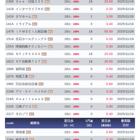
1369
Ｏｎｅ・日経２２５
18
18
20.00
2025/11/19
日：
100%
東証
1418
インターライフＨＤ
18
0
0.20
2025/11/19
日：
100%
東証
1419
タマホーム
18
1
3.00
2025/11/26
日：
100%
東証
141A
トライアル
18
0
0.40
2025/11/19
日：
100%
東証
1479
ｉＦＭＳＣＩ人材設備
18
18
50.00
2025/11/28
日：
100%
東証
1514
住石ホールディングス
18
0
0.20
2025/11/19
日：
100%
東証
155A
情報戦略テクノロジー
18
0
0.30
2025/11/26
日：
100%
東証
1591
ＮＦＪＰＸ４００
18
18
20.00
2025/11/19
日：
100%
東証
1622
ＮＦ自動車Ｔ１７
18
18
20.00
2025/11/19
日：
100%
東証
1899
福田組
18
0
0.60
2025/11/19
日：
100%
東証
1976
明星工業
18
0
0.40
2025/11/19
日：
100%
東証
1982
日比谷総合設備
18
0
0.80
2025/11/19
日：
100%
東証
2198
アイ・ケイ・ケイＨＤ
18
0
0.20
2025/11/19
日：
100%
東証
219A
Ｈｅａｒｔｓｅｅｄ
18
0
0.30
2025/11/26
日：
100%
東証
2206
江崎グリコ
18
0
0.80
2025/11/19
日：
100%
東証
2217
モロゾフ
18
0
0.40
2025/11/19
日：
100%
東証
逆日歩
1円
逆日歩
最高額
越
code
銘柄名
日付
【日：%】
【回】
【最高額】
2226
湖池屋
18
0
0.60
2025/11/19
日：
100%
東証
2294
柿安本店
18
0
0.20
2025/11/19
日：
100%
東証