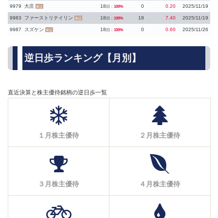
9979
大庄
18
0
0.20
2025/11/19
日：
100%
東証
9983
ファーストリテイリン
18
18
7.40
2025/11/19
日：
100%
東証
9987
スズケン
18
0
0.60
2025/11/26
日：
100%
東証
逆日歩ランキング【月別】
直近決算と株主優待銘柄の逆日歩一覧
１月株主優待
２月株主優待
３月株主優待
４月株主優待