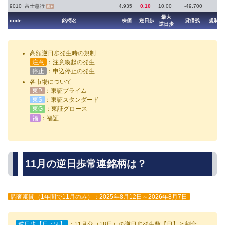
9010
富士急行
4,935
0.10
10.00
-49,700
東P
最大
code
銘柄名
株価
逆日歩
貸借残
規制
逆日歩
高額逆日歩発生時の規制
注意
：注意喚起の発生
停止
：申込停止の発生
各市場について
東P
：東証プライム
東S
：東証スタンダード
東G
：東証グロース
福
：福証
11月の逆日歩常連銘柄は？
調査期間（1年間で11月のみ）：2025年8月12日～2026年8月7日
逆日歩【日：%】
：11月分（18日）の逆日歩発生数【日】と割合