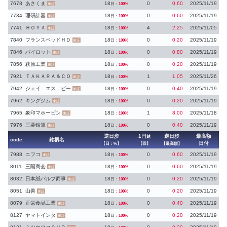
7678
あさくま
18
0
0.60
2025/11/19
日：
100%
東証
7734
理研計器
18
0
0.60
2025/11/19
日：
100%
東証
7741
ＨＯＹＡ
18
4
2.25
2025/11/05
日：
100%
東証
7840
フランスベッドＨＤ
18
0
0.20
2025/11/19
日：
100%
東証
7846
パイロット
18
0
0.80
2025/11/19
日：
100%
東証
7856
萩原工業
18
0
0.20
2025/11/19
日：
100%
東証
7921
ＴＡＫＡＲＡ＆ＣＯ
18
1
1.05
2025/11/26
日：
100%
東証
7942
ジェイ エス ピー
18
0
0.40
2025/11/19
日：
100%
東証
7962
キングジム
18
0
0.20
2025/11/19
日：
100%
東証
7965
象印マホービン
18
1
8.00
2025/11/18
日：
100%
東証
7976
三菱鉛筆
18
0
0.40
2025/11/19
日：
100%
東証
逆日歩
1円
逆日歩
最高額
越
code
銘柄名
日付
【日：%】
【回】
【最高額】
7988
ニフコ
18
0
0.60
2025/11/19
日：
100%
東証
8011
三陽商会
18
0
0.60
2025/11/19
日：
100%
東証
8032
日本紙パルプ商事
18
0
0.20
2025/11/19
日：
100%
東証
8051
山善
18
0
0.20
2025/11/19
日：
100%
東証
8079
正栄食品工業
18
0
0.40
2025/11/19
日：
100%
東証
8127
ヤマトインタ
18
0
0.20
2025/11/19
日：
100%
東証