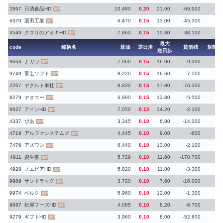
2897
日清食品HD
10,480
0.20
21.00
-69,900
東P
6370
栗田工業
6,470
0.15
13.00
-45,300
東P
3549
クスリのアオキHD
7,860
0.15
15.80
-38,100
東P
最大
code
銘柄名
株価
逆日歩
貸借残
規制
逆日歩
9663
ナガワ
7,960
0.15
16.00
-9,300
東P
9749
富士ソフト
8,220
0.15
16.60
-7,500
東P
2267
ヤクルト本社
8,830
0.15
17.80
-76,300
東P
8279
ヤオコー
6,890
0.15
13.80
-5,500
東P
9627
アインHD
7,050
0.15
14.20
-2,100
東P
4337
ぴあ
3,345
0.10
6.80
-14,000
東P
4719
アルファシステムズ
4,445
0.10
9.00
-600
東P
7476
アズワン
6,440
0.10
13.00
-2,100
東P
4911
資生堂
5,729
0.10
11.60
-170,700
東P
4928
ノエビアHD
5,820
0.10
11.80
-3,300
東P
9989
サンドラッグ
3,720
0.10
7.60
-16,000
東P
9974
ベルク
5,960
0.10
12.00
-1,300
東P
9887
松屋フーズHD
4,085
0.10
8.20
-6,700
東P
9279
ギフトHD
3,960
0.10
8.00
-52,600
東P