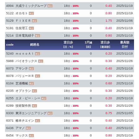
4994
大成ラミックグループ
18
0
0.40
2025/11/19
日：
100%
東証
5122
オカモト
18
0
0.80
2025/11/19
日：
100%
東証
5129
ＦＩＸＥＲ
18
1
1.75
2025/11/06
日：
100%
東証
5191
住友理工
18
0
0.40
2025/11/19
日：
100%
東証
5214
日本電気硝子
18
0
0.80
2025/11/19
日：
100%
東証
逆日歩
1円
逆日歩
最高額
越
code
銘柄名
日付
【日：%】
【回】
【最高額】
5240
ｍｏｎｏＡＩ
18
0
0.20
2025/11/19
日：
100%
東証
5988
パイオラックス
18
0
0.30
2025/11/26
日：
100%
東証
6073
アサンテ
18
0
0.40
2025/11/19
日：
100%
東証
6078
バリューＨＲ
18
0
0.20
2025/11/19
日：
100%
東証
6104
芝浦機械
18
0
0.60
2025/11/19
日：
100%
東証
6235
オプトラン
18
0
0.30
2025/11/26
日：
100%
東証
6255
エヌ・ピー・シー
18
0
0.20
2025/11/19
日：
100%
東証
6289
技研製作所
18
0
0.30
2025/11/26
日：
100%
東証
6330
東洋エンジニアリング
18
0
0.75
2025/11/05
日：
100%
東証
6371
椿本チエイン
18
0
0.40
2025/11/19
日：
100%
東証
6436
アマノ
18
0
0.40
2025/11/19
日：
100%
東証
6454
マックス
18
0
0.80
2025/11/19
日：
100%
東証