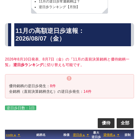
11月の逆日歩常連銘柄は？
逆日歩ランキング【月別】
11月の高額逆日歩速報：
2026/08/07（金）
2026年8月10日発表、8月7日（金）の『11月の直前決算銘柄と優待銘柄一
覧』:
逆日歩ランキング
に切り替えも可能です。
優待銘柄の逆日歩発生：
8件
全銘柄（直前決算銘柄含む）の逆日歩発生：
14件
逆日歩日数：1日
優待
全部
最大
code▲
▼
銘柄名
株価
逆日歩▲
▼
貸借残▲
▼
規制
逆日歩