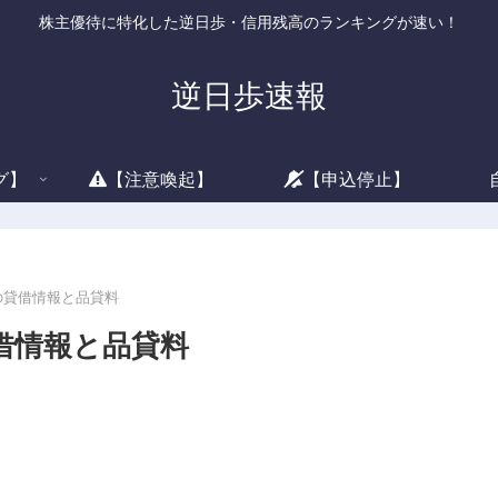
株主優待に特化した逆日歩・信用残高のランキングが速い！
逆日歩速報
グ】
【注意喚起】
【申込停止】
)の貸借情報と品貸料
貸借情報と品貸料