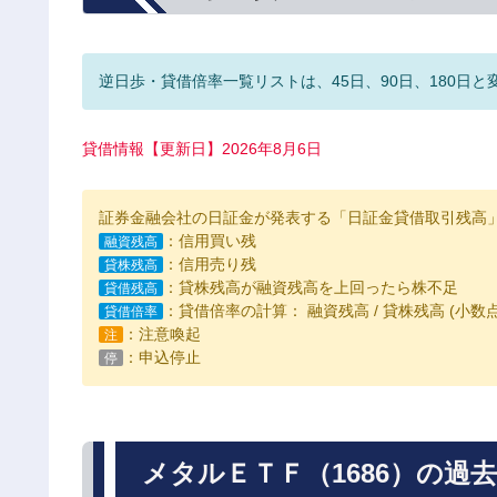
逆日歩・貸借倍率一覧リストは、45日、90日、180日と
貸借情報【更新日】2026年8月6日
証券金融会社の日証金が発表する「日証金貸借取引残高
：信用買い残
融資残高
：信用売り残
貸株残高
：貸株残高が融資残高を上回ったら株不足
貸借残高
：貸借倍率の計算： 融資残高 / 貸株残高 (小
貸借倍率
：注意喚起
注
：申込停止
停
メタルＥＴＦ（1686）の過