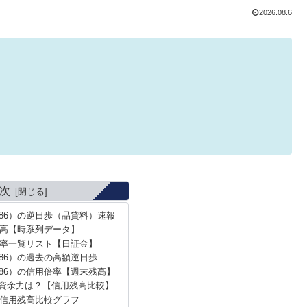
2026.08.6
次
686）の逆日歩（品貸料）速報
高【時系列データ】
率一覧リスト【日証金】
86）の過去の高額逆日歩
686）の信用倍率【週末残高】
資余力は？【信用残高比較】
信用残高比較グラフ