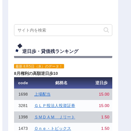
逆日歩・貸借残ランキング
最新 8月5日（水）のデータ！
8月権利の高額逆日歩10
code
銘柄名
逆日歩
1698
上場配当
15.00
3281
ＧＬＰ投法人投資証券
15.00
1398
ＳＭＤＡＭ Ｊリート
1.50
1473
Ｏｎｅ・トピックス
1.50