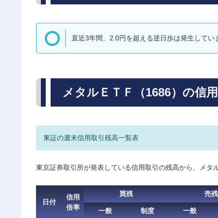
直近3年間、2.0円を超える逆日歩は発生してい
メタルＥＴＦ（1686）の信
東証の週末信用取引残高一覧表
東京証券取引所が発表している信用取引の残高から、メタ
買残
売残
信用
日付
倍率
一般
制度
一般