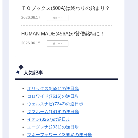
ＴＯブックス(500A)は終わりの始まり？
2026.06.17
株コード
HUMAN MADE(456A)が貸借銘柄に！
2026.06.15
株コード
人気記事
オリックス(8591)の逆日歩
コロワイド(7616)の逆日歩
ウェルスナビ(7342)の逆日歩
タマホーム(1419)の逆日歩
イオン(8267)の逆日歩
ユーグレナ(2931)の逆日歩
マネーフォワード(3994)の逆日歩