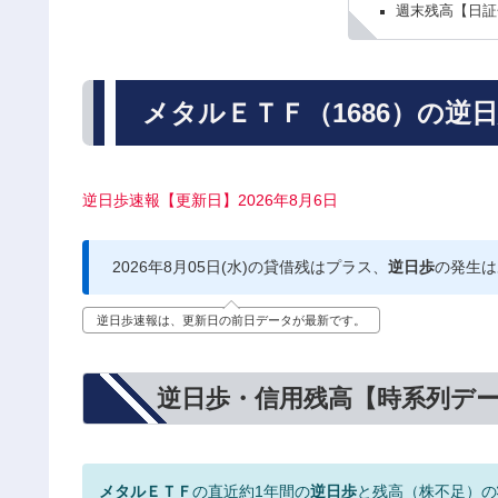
週末残高【日証
メタルＥＴＦ（1686）の逆
逆日歩速報【更新日】2026年8月6日
2026年8月05日(水)の貸借残はプラス、
逆日歩
の発生は
逆日歩速報は、更新日の前日データが最新です。
逆日歩・信用残高【時系列デ
メタルＥＴＦ
の直近約1年間の
逆日歩
と残高（株不足）の