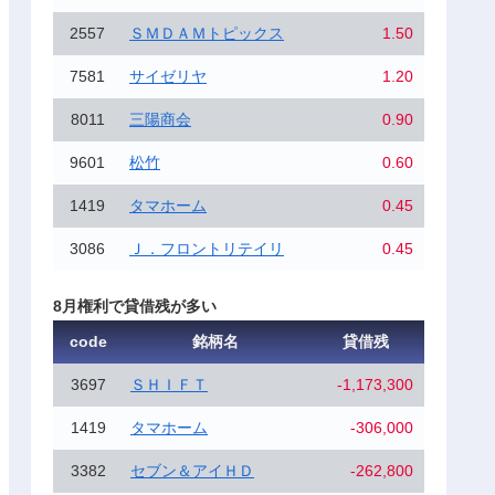
2557
ＳＭＤＡＭトピックス
1.50
7581
サイゼリヤ
1.20
8011
三陽商会
0.90
9601
松竹
0.60
1419
タマホーム
0.45
3086
Ｊ．フロントリテイリ
0.45
8月権利で貸借残が多い
code
銘柄名
貸借残
3697
ＳＨＩＦＴ
-1,173,300
1419
タマホーム
-306,000
3382
セブン＆アイＨＤ
-262,800