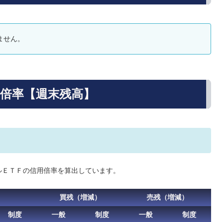
ません。
用倍率【週末残高】
ルＥＴＦの信用倍率を算出しています。
買残（増減）
売残（増減）
制度
一般
制度
一般
制度