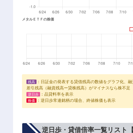
：日証金の発表する貸借残高の数値をグラフ化、融
残高
差引残高（融資残高ー貸株残高）がマイナスなら株不足
：品貸料率を表示
逆日歩
：逆日歩常連銘柄の場合、終値株価も表示
株価
逆日歩・貸借倍率一覧リスト