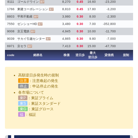
8111
ゴールドウイン
8,270
0.45
16.60
-23,200
東P
1766
東建コーポレーション
8,810
0.45
17.80
-3,200
東P
8803
平和不動産
3,980
0.30
8.00
-2,300
東P
7550
ゼンショーHD
3,480
0.30
7.00
-352,800
東P
9008
京王電鉄
4,945
0.30
10.00
-11,700
東P
9039
サカイ引越センター
4,865
0.30
9.80
-7,000
東P
6971
京セラ
7,413
0.30
15.00
-47,700
東P
最大
code
銘柄名
株価
逆日歩
貸借残
規制
逆日歩
高額逆日歩発生時の規制
注意
：注意喚起の発生
停止
：申込停止の発生
各市場について
東P
：東証プライム
東S
：東証スタンダード
東G
：東証グロース
福
：福証