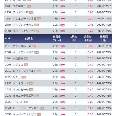
日：
100%
東証
2705
大戸屋ＨＤ
22
0
0.35
2026/07/27
日：
100%
東証
2751
テンポスＨＤ
22
0
0.80
2026/07/15
日：
100%
東証
2752
フジオフードＧ本社
22
0
0.40
2026/07/15
日：
100%
東証
2784
アルフレッサＨＤ
22
0
0.45
2026/07/29
日：
100%
東証
2804
ブルドックソース
22
0
0.40
2026/07/15
日：
100%
東証
逆日歩
1円
逆日歩
最高額
越
code
銘柄名
日付
【日：%】
【回】
【最高額】
2819
エバラ食品工業
22
0
0.30
2026/07/29
日：
100%
東証
2882
イートアンドＨＤ
22
0
0.40
2026/07/15
日：
100%
東証
2904
一正蒲鉾
22
0
0.20
2026/07/15
日：
100%
東証
2908
フジッコ
22
0
0.40
2026/07/15
日：
100%
東証
2910
ロック・フィールド
22
0
0.40
2026/07/15
日：
100%
東証
2922
なとり
22
0
0.40
2026/07/15
日：
100%
東証
2936
ベースフード
22
0
0.20
2026/07/15
日：
100%
東証
2937
サンクゼール
22
0
0.40
2026/07/15
日：
100%
東証
2938
オカムラ食品工業
22
0
0.40
2026/07/15
日：
100%
東証
3028
アルペン
22
0
0.20
2026/07/15
日：
100%
東証
3041
ビューティカダンＨＤ
22
0
0.20
2026/07/15
日：
100%
東証
3053
ペッパーフドサビス
22
0
0.20
2026/07/15
日：
100%
東証