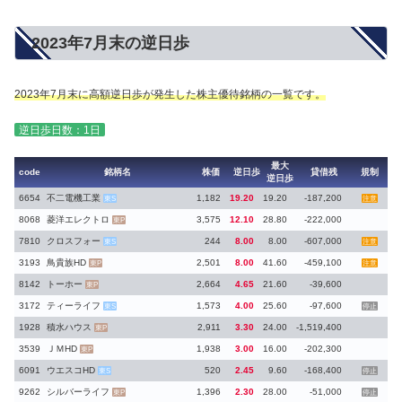
2023年7月末の逆日歩
2023年7月末に高額逆日歩が発生した株主優待銘柄の一覧です。
逆日歩日数：1日
最大
code
銘柄名
株価
逆日歩
貸借残
規制
逆日歩
6654
不二電機工業
1,182
19.20
19.20
-187,200
東S
注意
8068
菱洋エレクトロ
3,575
12.10
28.80
-222,000
東P
7810
クロスフォー
244
8.00
8.00
-607,000
東S
注意
3193
鳥貴族HD
2,501
8.00
41.60
-459,100
東P
注意
8142
トーホー
2,664
4.65
21.60
-39,600
東P
3172
ティーライフ
1,573
4.00
25.60
-97,600
東S
停止
1928
積水ハウス
2,911
3.30
24.00
-1,519,400
東P
3539
ＪＭHD
1,938
3.00
16.00
-202,300
東P
6091
ウエスコHD
520
2.45
9.60
-168,400
東S
停止
9262
シルバーライフ
1,396
2.30
28.00
-51,000
東P
停止