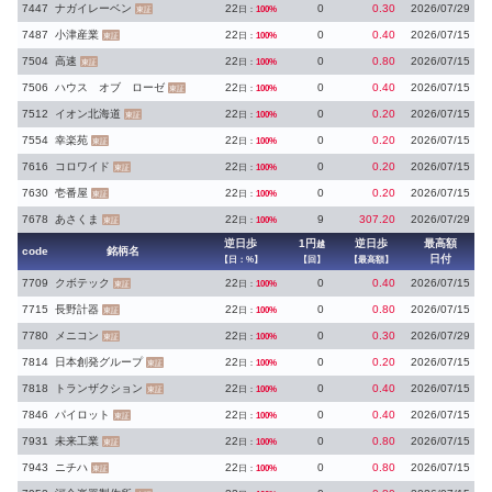
7447
ナガイレーベン
22
0
0.30
2026/07/29
日：
100%
東証
7487
小津産業
22
0
0.40
2026/07/15
日：
100%
東証
7504
高速
22
0
0.80
2026/07/15
日：
100%
東証
7506
ハウス オブ ローゼ
22
0
0.40
2026/07/15
日：
100%
東証
7512
イオン北海道
22
0
0.20
2026/07/15
日：
100%
東証
7554
幸楽苑
22
0
0.20
2026/07/15
日：
100%
東証
7616
コロワイド
22
0
0.20
2026/07/15
日：
100%
東証
7630
壱番屋
22
0
0.20
2026/07/15
日：
100%
東証
7678
あさくま
22
9
307.20
2026/07/29
日：
100%
東証
逆日歩
1円
逆日歩
最高額
越
code
銘柄名
日付
【日：%】
【回】
【最高額】
7709
クボテック
22
0
0.40
2026/07/15
日：
100%
東証
7715
長野計器
22
0
0.80
2026/07/15
日：
100%
東証
7780
メニコン
22
0
0.30
2026/07/29
日：
100%
東証
7814
日本創発グループ
22
0
0.20
2026/07/15
日：
100%
東証
7818
トランザクション
22
0
0.40
2026/07/15
日：
100%
東証
7846
パイロット
22
0
0.40
2026/07/15
日：
100%
東証
7931
未来工業
22
0
0.80
2026/07/15
日：
100%
東証
7943
ニチハ
22
0
0.80
2026/07/15
日：
100%
東証