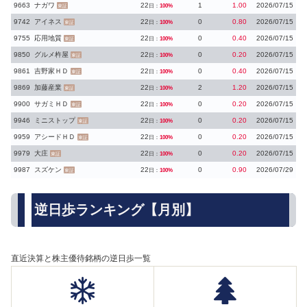
9663
ナガワ
22
1
1.00
2026/07/15
日：
100%
東証
9742
アイネス
22
0
0.80
2026/07/15
日：
100%
東証
9755
応用地質
22
0
0.40
2026/07/15
日：
100%
東証
9850
グルメ杵屋
22
0
0.20
2026/07/15
日：
100%
東証
9861
吉野家ＨＤ
22
0
0.40
2026/07/15
日：
100%
東証
9869
加藤産業
22
2
1.20
2026/07/15
日：
100%
東証
9900
サガミＨＤ
22
0
0.20
2026/07/15
日：
100%
東証
9946
ミニストップ
22
0
0.20
2026/07/15
日：
100%
東証
9959
アシードＨＤ
22
0
0.20
2026/07/15
日：
100%
東証
9979
大庄
22
0
0.20
2026/07/15
日：
100%
東証
9987
スズケン
22
0
0.90
2026/07/29
日：
100%
東証
逆日歩ランキング【月別】
直近決算と株主優待銘柄の逆日歩一覧