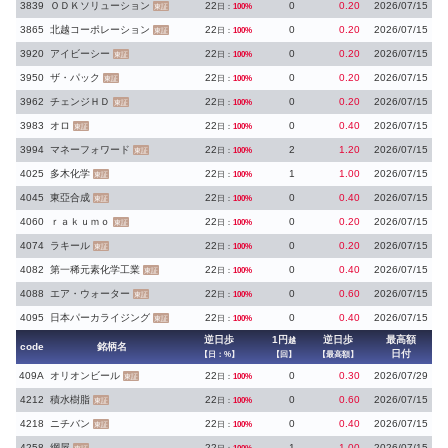
3839
ＯＤＫソリューション
22
0
0.20
2026/07/15
日：
100%
東証
3865
北越コーポレーション
22
0
0.20
2026/07/15
日：
100%
東証
3920
アイビーシー
22
0
0.20
2026/07/15
日：
100%
東証
3950
ザ・パック
22
0
0.20
2026/07/15
日：
100%
東証
3962
チェンジＨＤ
22
0
0.20
2026/07/15
日：
100%
東証
3983
オロ
22
0
0.40
2026/07/15
日：
100%
東証
3994
マネーフォワード
22
2
1.20
2026/07/15
日：
100%
東証
4025
多木化学
22
1
1.00
2026/07/15
日：
100%
東証
4045
東亞合成
22
0
0.40
2026/07/15
日：
100%
東証
4060
ｒａｋｕｍｏ
22
0
0.20
2026/07/15
日：
100%
東証
4074
ラキール
22
0
0.20
2026/07/15
日：
100%
東証
4082
第一稀元素化学工業
22
0
0.40
2026/07/15
日：
100%
東証
4088
エア・ウォーター
22
0
0.60
2026/07/15
日：
100%
東証
4095
日本パーカライジング
22
0
0.40
2026/07/15
日：
100%
東証
逆日歩
1円
逆日歩
最高額
越
code
銘柄名
日付
【日：%】
【回】
【最高額】
409A
オリオンビール
22
0
0.30
2026/07/29
日：
100%
東証
4212
積水樹脂
22
0
0.60
2026/07/15
日：
100%
東証
4218
ニチバン
22
0
0.40
2026/07/15
日：
100%
東証
4258
網屋
22
1
1.00
2026/07/15