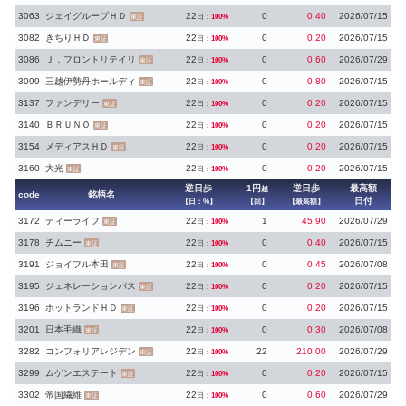
3063
ジェイグループＨＤ
22
0
0.40
2026/07/15
日：
100%
東証
3082
きちりＨＤ
22
0
0.20
2026/07/15
日：
100%
東証
3086
Ｊ．フロントリテイリ
22
0
0.60
2026/07/29
日：
100%
東証
3099
三越伊勢丹ホールディ
22
0
0.80
2026/07/15
日：
100%
東証
3137
ファンデリー
22
0
0.20
2026/07/15
日：
100%
東証
3140
ＢＲＵＮＯ
22
0
0.20
2026/07/15
日：
100%
東証
3154
メディアスＨＤ
22
0
0.20
2026/07/15
日：
100%
東証
3160
大光
22
0
0.20
2026/07/15
日：
100%
東証
逆日歩
1円
逆日歩
最高額
越
code
銘柄名
日付
【日：%】
【回】
【最高額】
3172
ティーライフ
22
1
45.90
2026/07/29
日：
100%
東証
3178
チムニー
22
0
0.40
2026/07/15
日：
100%
東証
3191
ジョイフル本田
22
0
0.45
2026/07/08
日：
100%
東証
3195
ジェネレーションパス
22
0
0.20
2026/07/15
日：
100%
東証
3196
ホットランドＨＤ
22
0
0.20
2026/07/15
日：
100%
東証
3201
日本毛織
22
0
0.30
2026/07/08
日：
100%
東証
3282
コンフォリアレジデン
22
22
210.00
2026/07/29
日：
100%
東証
3299
ムゲンエステート
22
0
0.20
2026/07/15
日：
100%
東証
3302
帝国繊維
22
0
0.60
2026/07/29
日：
100%
東証