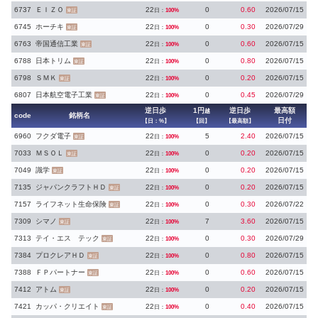
6737
ＥＩＺＯ
22
0
0.60
2026/07/15
日：
100%
東証
6745
ホーチキ
22
0
0.30
2026/07/29
日：
100%
東証
6763
帝国通信工業
22
0
0.60
2026/07/15
日：
100%
東証
6788
日本トリム
22
0
0.80
2026/07/15
日：
100%
東証
6798
ＳＭＫ
22
0
0.20
2026/07/15
日：
100%
東証
6807
日本航空電子工業
22
0
0.45
2026/07/29
日：
100%
東証
逆日歩
1円
逆日歩
最高額
越
code
銘柄名
日付
【日：%】
【回】
【最高額】
6960
フクダ電子
22
5
2.40
2026/07/15
日：
100%
東証
7033
ＭＳＯＬ
22
0
0.20
2026/07/15
日：
100%
東証
7049
識学
22
0
0.20
2026/07/15
日：
100%
東証
7135
ジャパンクラフトＨＤ
22
0
0.20
2026/07/15
日：
100%
東証
7157
ライフネット生命保険
22
0
0.30
2026/07/22
日：
100%
東証
7309
シマノ
22
7
3.60
2026/07/15
日：
100%
東証
7313
テイ・エス テック
22
0
0.30
2026/07/29
日：
100%
東証
7384
プロクレアＨＤ
22
0
0.80
2026/07/15
日：
100%
東証
7388
ＦＰパートナー
22
0
0.60
2026/07/15
日：
100%
東証
7412
アトム
22
0
0.20
2026/07/15
日：
100%
東証
7421
カッパ・クリエイト
22
0
0.40
2026/07/15
日：
100%
東証