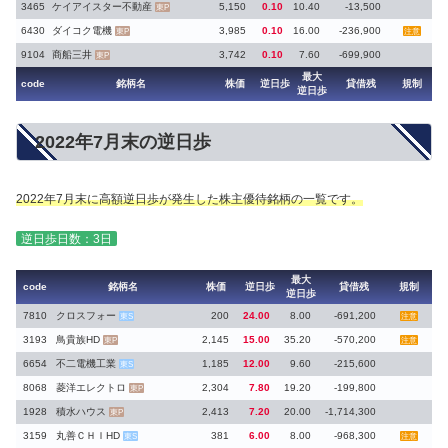
3465
ケイアイスター不動産
5,150
0.10
10.40
-13,500
東P
6430
ダイコク電機
3,985
0.10
16.00
-236,900
東P
注意
9104
商船三井
3,742
0.10
7.60
-699,900
東P
最大
code
銘柄名
株価
逆日歩
貸借残
規制
逆日歩
2022年7月末の逆日歩
2022年7月末に高額逆日歩が発生した株主優待銘柄の一覧です。
逆日歩日数：3日
最大
code
銘柄名
株価
逆日歩
貸借残
規制
逆日歩
7810
クロスフォー
200
24.00
8.00
-691,200
東S
注意
3193
鳥貴族HD
2,145
15.00
35.20
-570,200
東P
注意
6654
不二電機工業
1,185
12.00
9.60
-215,600
東S
8068
菱洋エレクトロ
2,304
7.80
19.20
-199,800
東P
1928
積水ハウス
2,413
7.20
20.00
-1,714,300
東P
3159
丸善ＣＨＩHD
381
6.00
8.00
-968,300
東S
注意