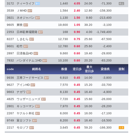
3172
ティーライフ
1,440
4.05
24.00
-71,300
東S
停止
3539
ＪＭHD
1,584
2.40
12.80
-158,300
東P
3921
ネオジャパン
1,130
1.50
9.60
-213,400
東P
9605
東映
19,600
1.05
39.20
-3,100
東P
2353
日本駐車場開発
168
0.90
4.00
-1,749,400
東P
8227
しまむら
12,730
0.75
25.60
-67,500
東P
9601
松竹
12,780
0.60
25.60
-2,400
東P
2897
日清食品HD
9,660
0.60
19.40
-29,600
東P
7832
バンダイナムコHD
10,100
0.60
20.20
-83,200
東P
最大
code
銘柄名
株価
逆日歩
貸借残
規制
逆日歩
9936
王将フードサービス
6,910
0.45
14.00
-3,800
東P
9627
アインHD
7,570
0.45
15.20
-33,700
東P
9663
ナガワ
8,130
0.45
16.40
-4,900
東P
4825
ウェザーニューズ
7,720
0.45
15.60
-26,000
東P
2801
キッコーマン
7,970
0.45
16.00
-28,200
東P
2267
ヤクルト本社
8,000
0.45
16.00
-17,100
東P
9749
富士ソフト
8,200
0.45
16.40
-16,500
東P
2217
モロゾフ
3,645
0.45
59.20
-166,300
東P
注意