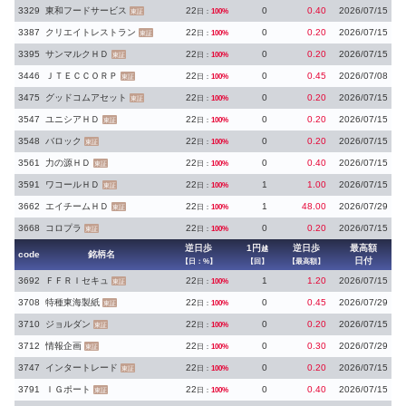
3329
東和フードサービス
22
0
0.40
2026/07/15
日：
100%
東証
3387
クリエイトレストラン
22
0
0.20
2026/07/15
日：
100%
東証
3395
サンマルクＨＤ
22
0
0.20
2026/07/15
日：
100%
東証
3446
ＪＴＥＣＣＯＲＰ
22
0
0.45
2026/07/08
日：
100%
東証
3475
グッドコムアセット
22
0
0.20
2026/07/15
日：
100%
東証
3547
ユニシアＨＤ
22
0
0.20
2026/07/15
日：
100%
東証
3548
バロック
22
0
0.20
2026/07/15
日：
100%
東証
3561
力の源ＨＤ
22
0
0.40
2026/07/15
日：
100%
東証
3591
ワコールＨＤ
22
1
1.00
2026/07/15
日：
100%
東証
3662
エイチームＨＤ
22
1
48.00
2026/07/29
日：
100%
東証
3668
コロプラ
22
0
0.20
2026/07/15
日：
100%
東証
逆日歩
1円
逆日歩
最高額
越
code
銘柄名
日付
【日：%】
【回】
【最高額】
3692
ＦＦＲＩセキュ
22
1
1.20
2026/07/15
日：
100%
東証
3708
特種東海製紙
22
0
0.45
2026/07/29
日：
100%
東証
3710
ジョルダン
22
0
0.20
2026/07/15
日：
100%
東証
3712
情報企画
22
0
0.30
2026/07/29
日：
100%
東証
3747
インタートレード
22
0
0.20
2026/07/15
日：
100%
東証
3791
ＩＧポート
22
0
0.40
2026/07/15
日：
100%
東証