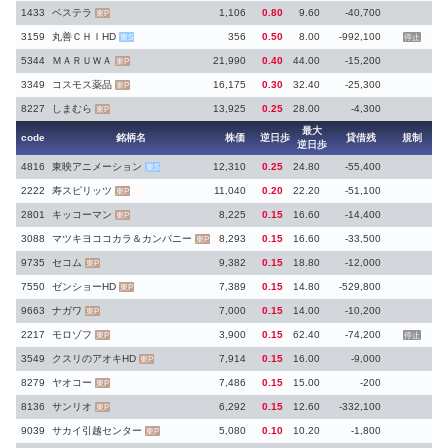
1433
ベステラ
1,106
0.80
9.60
-40,700
東P
3159
丸善ＣＨＩHD
356
0.50
8.00
-992,100
東S
停止
5344
ＭＡＲＵＷＡ
21,990
0.40
44.00
-15,200
東P
3349
コスモス薬品
16,175
0.30
32.40
-25,300
東P
8227
しまむら
13,925
0.25
28.00
-4,300
東P
最大
code
銘柄名
株価
逆日歩
貸借残
規制
逆日歩
4816
東映アニメーション
12,310
0.25
24.80
-55,400
東S
2222
寿スピリッツ
11,040
0.20
22.20
-51,100
東P
2801
キッコーマン
8,225
0.15
16.60
-14,400
東P
3088
マツキヨココカラ＆カンパニー
8,293
0.15
16.60
-33,500
東P
9735
セコム
9,382
0.15
18.80
-12,000
東P
7550
ゼンショーHD
7,389
0.15
14.80
-529,800
東P
9663
ナガワ
7,000
0.15
14.00
-10,200
東P
2217
モロゾフ
3,900
0.15
62.40
-74,200
東P
停止
3549
クスリのアオキHD
7,914
0.15
16.00
-9,000
東P
8279
ヤオコー
7,486
0.15
15.00
-200
東P
8136
サンリオ
6,292
0.15
12.60
-332,100
東P
9039
サカイ引越センター
5,080
0.10
10.20
-1,800
東P