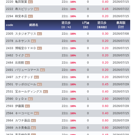
2220
亀田製菓
22
0
0.40
2026/07/15
日：
100%
東証
2222
寿スピリッツ
22
0
0.45
2026/07/22
日：
100%
東証
2294
柿安本店
22
0
0.20
2026/07/15
日：
100%
東証
逆日歩
1円
逆日歩
最高額
越
code
銘柄名
日付
【日：%】
【回】
【最高額】
2305
スタジオアリス
22
0
0.30
2026/07/08
日：
100%
東証
2378
ルネサンス
22
0
0.20
2026/07/15
日：
100%
東証
2433
博報堂ＤＹＨＤ
22
0
0.20
2026/07/15
日：
100%
東証
2462
ライク
22
0
0.20
2026/07/15
日：
100%
東証
2484
出前館
22
0
0.20
2026/07/15
日：
100%
東証
2491
バリューコマース
22
0
0.20
2026/07/15
日：
100%
東証
2497
ユナイテッド
22
0
0.20
2026/07/15
日：
100%
東証
2501
サッポロビール
22
0
0.45
2026/07/29
日：
100%
東証
2531
宝ホールディングス
22
0
0.40
2026/07/15
日：
100%
東証
2590
ＤｙＤｏ
22
1
2.60
2026/07/15
日：
100%
東証
2593
伊藤園
22
0
0.60
2026/07/29
日：
100%
東証
2594
キーコーヒー
22
0
0.40
2026/07/15
日：
100%
東証
2664
カワチ薬品
22
0
0.60
2026/07/29
日：
100%
東証
2669
カネ美食品
22
0
0.80
2026/07/15
日：
100%
東証
2676
高千穂交易
22
0
0.45
2026/07/29