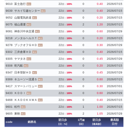
9010
富士急行
22
0
0.40
2026/07/15
日：
100%
東証
9039
サカイ引越センター
22
0
0.40
2026/07/15
日：
100%
東証
9052
山陽電気鉄道
22
0
0.20
2026/07/15
日：
100%
東証
9075
福山通運
22
2
1.20
2026/07/15
日：
100%
東証
9081
神奈川中央交通
22
0
0.60
2026/07/29
日：
100%
東証
9218
メンタルヘルスＴ
22
0
0.20
2026/07/15
日：
100%
東証
9278
ブックオフＧＨＤ
22
0
0.30
2026/07/29
日：
100%
東証
9302
三井倉庫ＨＤ
22
0
0.40
2026/07/15
日：
100%
東証
9305
ヤマタネ
22
0
0.45
2026/07/29
日：
100%
東証
9308
乾汽船
22
0
0.20
2026/07/15
日：
100%
東証
9347
日本管財ＨＤ
22
0
0.45
2026/07/29
日：
100%
東証
9369
キユーソー流通Ｓ
22
0
0.60
2026/07/15
日：
100%
東証
9417
スマートバリュー
22
0
0.30
2026/07/01
日：
100%
東証
9433
ＫＤＤＩ
22
0
0.60
2026/07/29
日：
100%
東証
9468
ＫＡＤＯＫＡＷＡ
22
0
0.40
2026/07/15
日：
100%
東証
9601
松竹
22
1
1.00
2026/07/15
日：
100%
東証
9605
東映
22
2
1.05
2026/07/29
日：
100%
東証
逆日歩
1円
逆日歩
最高額
越
code
銘柄名
日付
【日：%】
【回】
【最高額】