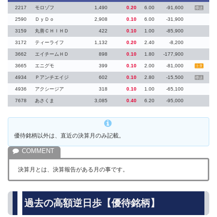
2217
モロゾフ
1,490
0.20
6.00
-91,600
停止
2590
ＤｙＤｏ
2,908
0.10
6.00
-31,900
3159
丸善ＣＨＩＨＤ
422
0.10
1.00
-85,900
3172
ティーライフ
1,132
0.20
2.40
-8,200
3662
エイチームＨＤ
898
0.10
1.80
-177,900
3665
エニグモ
399
0.10
2.00
-81,000
注意
4934
Ｐアンチエイジ
602
0.10
2.80
-15,500
停止
4936
アクシージア
318
0.10
1.00
-65,100
7678
あさくま
3,085
0.40
6.20
-95,000
優待銘柄以外は、直近の決算月のみ記載。
決算月とは、決算報告がある月の事です。
過去の高額逆日歩【優待銘柄】