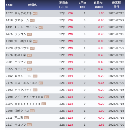
逆日歩
1円
逆日歩
最高額
越
code
銘柄名
日付
【日：%】
【回】
【最高額】
1377
サカタのタネ
22
1
1.00
2026/07/15
日：
100%
東証
1419
タマホーム
22
0
0.60
2026/07/29
日：
100%
東証
1431
Ｌｉｂ Ｗｏｒｋ
22
0
0.20
2026/07/15
日：
100%
東証
147A
ソラコム
22
0
0.40
2026/07/15
日：
100%
東証
1799
第一建設工業
22
0
0.80
2026/07/15
日：
100%
東証
1928
積水ハウス
22
1
6.90
2026/07/29
日：
100%
東証
1976
明星工業
22
0
0.40
2026/07/15
日：
100%
東証
2001
ニップン
22
0
0.60
2026/07/15
日：
100%
東証
215A
タイミー
22
0
0.40
2026/07/15
日：
100%
東証
2162
ｎｍｓ ＨＤ
22
0
0.20
2026/07/15
日：
100%
東証
2175
エス・エム・エス
22
0
0.45
2026/07/29
日：
100%
東証
2193
クックパッド
22
0
0.20
2026/07/15
日：
100%
東証
2198
アイ・ケイ・ケイＨＤ
22
0
0.20
2026/07/15
日：
100%
東証
219A
Ｈｅａｒｔｓｅｅｄ
22
0
0.20
2026/07/15
日：
100%
東証
2206
江崎グリコ
22
1
1.00
2026/07/15
日：
100%
東証
2211
不二家
22
0
0.40
2026/07/15
日：
100%
東証
2217
モロゾフ
22
1
1.65
2026/07/29
日：
100%
東証