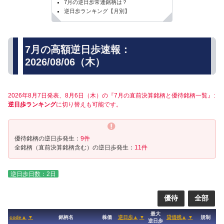
7月の逆日歩常連銘柄は？
逆日歩ランキング【月別】
7月の高額逆日歩速報：
2026/08/06（木）
2026年8月7日発表、8月6日（木）の『7月の直前決算銘柄と優待銘柄一覧』:
逆日歩ランキング
に切り替えも可能です。
優待銘柄の逆日歩発生：
9件
全銘柄（直前決算銘柄含む）の逆日歩発生：
11件
逆日歩日数：2日
優待
全部
最大
code▲
▼
銘柄名
株価
逆日歩▲
▼
貸借残▲
▼
規制
逆日歩