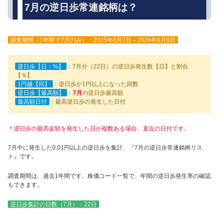
7月の逆日歩常連銘柄は？
調査期間（1年間で7月のみ）：2025年8月7日～2026年8月6日
逆日歩【日：%】
：7月分（22日）の逆日歩発生数【日】と割合
【％】
1円越【回】
：逆日歩が1円以上になった回数
逆日歩【最高額】
：
7月
の逆日歩最高額
最高額日付
：最高逆日歩の発生した日付
＊逆日歩の最高金額を発生した日が複数ある場合、直近の日付です。
7月中に発生した0.01円以上の逆日歩を集計、『7月の逆日歩常連銘柄リス
ト』です。
調査期間は、過去1年間です。株価コード一覧で、年間の逆日歩発生率の確認
もできます。
逆日歩集計の日数（7月）：22日