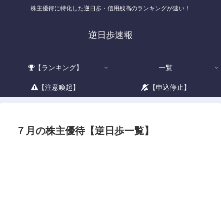
株主優待に特化した逆日歩・信用残高のランキングが速い！
逆日歩速報
【ランキング】
一覧
【注意喚起】
【申込停止】
７月の株主優待【逆日歩一覧】