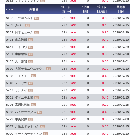
5132
ｐｌｕｓｚｅｒｏ
22
0
0.40
2026/07/15
日：
100%
東証
逆日歩
1円
逆日歩
最高額
越
code
銘柄名
日付
【日：%】
【回】
【最高額】
5192
三ツ星ベルト
22
0
0.80
2026/07/15
日：
100%
東証
5253
カバー
22
0
0.40
2026/07/15
日：
100%
東証
5262
日本ヒューム
22
0
0.30
2026/07/29
日：
100%
東証
5423
東京製鐵
22
0
0.40
2026/07/15
日：
100%
東証
5451
ヨドコウ
22
0
0.30
2026/07/29
日：
100%
東証
5461
中部鋼鈑
22
0
0.30
2026/07/29
日：
100%
東証
5463
丸一鋼管
22
0
0.30
2026/07/01
日：
100%
東証
5726
大阪チタニウムテクノ
22
0
0.60
2026/07/15
日：
100%
東証
5938
ＬＩＸＩＬ
22
0
0.40
2026/07/15
日：
100%
東証
5943
ノーリツ
22
0
0.60
2026/07/15
日：
100%
東証
5947
リンナイ
22
0
0.80
2026/07/15
日：
100%
東証
5951
ダイニチ工業
22
0
0.40
2026/07/15
日：
100%
東証
5976
高周波熱錬
22
0
0.20
2026/07/15
日：
100%
東証
5988
パイオラックス
22
0
0.40
2026/07/15
日：
100%
東証
5992
中央発條
22
0
0.60
2026/07/08
日：
100%
東証
6027
弁護士ドットコム
22
0
0.60
2026/07/15
日：
100%
東証
6050
イー・ガーディアン
22
0
0.40
2026/07/15
日：
100%
東証