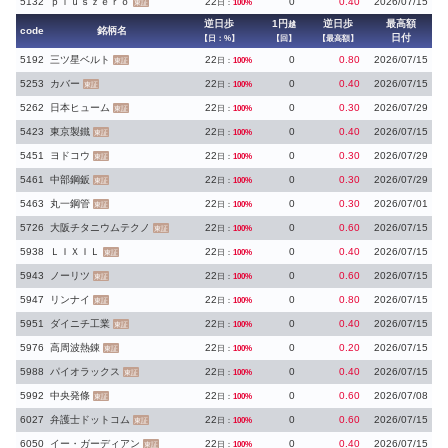
5132
ｐｌｕｓｚｅｒｏ
22
0
0.40
2026/07/15
日：
100%
東証
逆日歩
1円
逆日歩
最高額
越
code
銘柄名
日付
【日：%】
【回】
【最高額】
5192
三ツ星ベルト
22
0
0.80
2026/07/15
日：
100%
東証
5253
カバー
22
0
0.40
2026/07/15
日：
100%
東証
5262
日本ヒューム
22
0
0.30
2026/07/29
日：
100%
東証
5423
東京製鐵
22
0
0.40
2026/07/15
日：
100%
東証
5451
ヨドコウ
22
0
0.30
2026/07/29
日：
100%
東証
5461
中部鋼鈑
22
0
0.30
2026/07/29
日：
100%
東証
5463
丸一鋼管
22
0
0.30
2026/07/01
日：
100%
東証
5726
大阪チタニウムテクノ
22
0
0.60
2026/07/15
日：
100%
東証
5938
ＬＩＸＩＬ
22
0
0.40
2026/07/15
日：
100%
東証
5943
ノーリツ
22
0
0.60
2026/07/15
日：
100%
東証
5947
リンナイ
22
0
0.80
2026/07/15
日：
100%
東証
5951
ダイニチ工業
22
0
0.40
2026/07/15
日：
100%
東証
5976
高周波熱錬
22
0
0.20
2026/07/15
日：
100%
東証
5988
パイオラックス
22
0
0.40
2026/07/15
日：
100%
東証
5992
中央発條
22
0
0.60
2026/07/08
日：
100%
東証
6027
弁護士ドットコム
22
0
0.60
2026/07/15
日：
100%
東証
6050
イー・ガーディアン
22
0
0.40
2026/07/15
日：
100%
東証