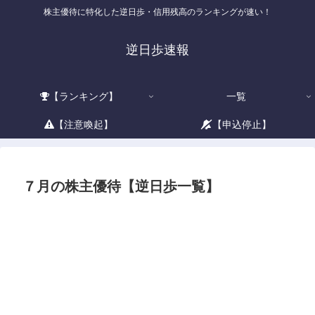
株主優待に特化した逆日歩・信用残高のランキングが速い！
逆日歩速報
【ランキング】
一覧
【注意喚起】
【申込停止】
７月の株主優待【逆日歩一覧】