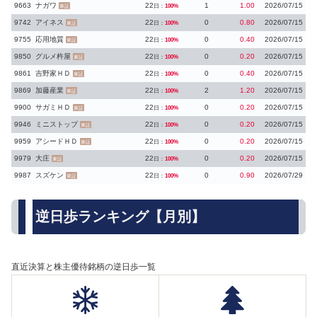
9663
ナガワ
22
1
1.00
2026/07/15
日：
100%
東証
9742
アイネス
22
0
0.80
2026/07/15
日：
100%
東証
9755
応用地質
22
0
0.40
2026/07/15
日：
100%
東証
9850
グルメ杵屋
22
0
0.20
2026/07/15
日：
100%
東証
9861
吉野家ＨＤ
22
0
0.40
2026/07/15
日：
100%
東証
9869
加藤産業
22
2
1.20
2026/07/15
日：
100%
東証
9900
サガミＨＤ
22
0
0.20
2026/07/15
日：
100%
東証
9946
ミニストップ
22
0
0.20
2026/07/15
日：
100%
東証
9959
アシードＨＤ
22
0
0.20
2026/07/15
日：
100%
東証
9979
大庄
22
0
0.20
2026/07/15
日：
100%
東証
9987
スズケン
22
0
0.90
2026/07/29
日：
100%
東証
逆日歩ランキング【月別】
直近決算と株主優待銘柄の逆日歩一覧