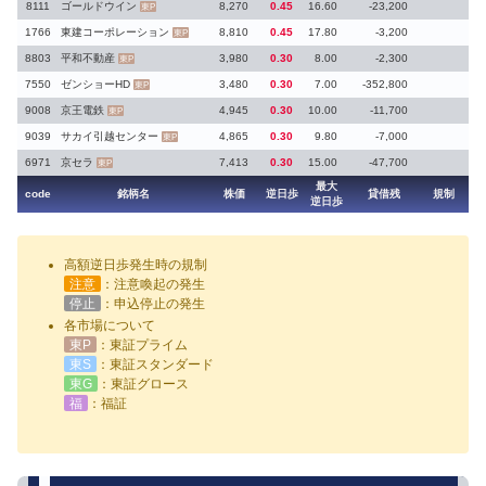
8111
ゴールドウイン
8,270
0.45
16.60
-23,200
東P
1766
東建コーポレーション
8,810
0.45
17.80
-3,200
東P
8803
平和不動産
3,980
0.30
8.00
-2,300
東P
7550
ゼンショーHD
3,480
0.30
7.00
-352,800
東P
9008
京王電鉄
4,945
0.30
10.00
-11,700
東P
9039
サカイ引越センター
4,865
0.30
9.80
-7,000
東P
6971
京セラ
7,413
0.30
15.00
-47,700
東P
最大
code
銘柄名
株価
逆日歩
貸借残
規制
逆日歩
高額逆日歩発生時の規制
注意
：注意喚起の発生
停止
：申込停止の発生
各市場について
東P
：東証プライム
東S
：東証スタンダード
東G
：東証グロース
福
：福証