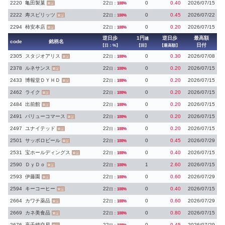
2220
亀田製菓
22
0
0.40
2026/07/15
日：
100%
東証
2222
寿スピリッツ
22
0
0.45
2026/07/22
日：
100%
東証
2294
柿安本店
22
0
0.20
2026/07/15
日：
100%
東証
逆日歩
1円
逆日歩
最高額
越
code
銘柄名
日付
【日：%】
【回】
【最高額】
2305
スタジオアリス
22
0
0.30
2026/07/08
日：
100%
東証
2378
ルネサンス
22
0
0.20
2026/07/15
日：
100%
東証
2433
博報堂ＤＹＨＤ
22
0
0.20
2026/07/15
日：
100%
東証
2462
ライク
22
0
0.20
2026/07/15
日：
100%
東証
2484
出前館
22
0
0.20
2026/07/15
日：
100%
東証
2491
バリューコマース
22
0
0.20
2026/07/15
日：
100%
東証
2497
ユナイテッド
22
0
0.20
2026/07/15
日：
100%
東証
2501
サッポロビール
22
0
0.45
2026/07/29
日：
100%
東証
2531
宝ホールディングス
22
0
0.40
2026/07/15
日：
100%
東証
2590
ＤｙＤｏ
22
1
2.60
2026/07/15
日：
100%
東証
2593
伊藤園
22
0
0.60
2026/07/29
日：
100%
東証
2594
キーコーヒー
22
0
0.40
2026/07/15
日：
100%
東証
2664
カワチ薬品
22
0
0.60
2026/07/29
日：
100%
東証
2669
カネ美食品
22
0
0.80
2026/07/15
日：
100%
東証
2676
高千穂交易
22
0
0.45
2026/07/29