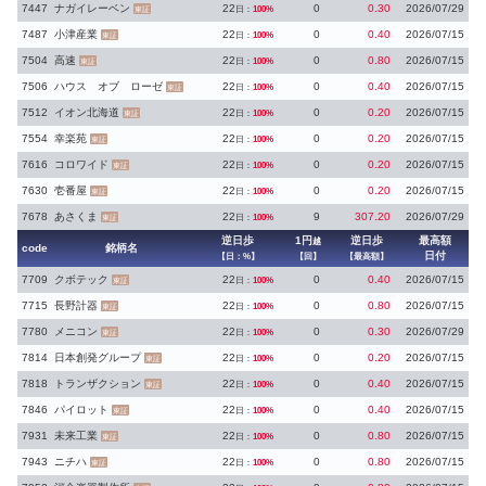
7447
ナガイレーベン
22
0
0.30
2026/07/29
日：
100%
東証
7487
小津産業
22
0
0.40
2026/07/15
日：
100%
東証
7504
高速
22
0
0.80
2026/07/15
日：
100%
東証
7506
ハウス オブ ローゼ
22
0
0.40
2026/07/15
日：
100%
東証
7512
イオン北海道
22
0
0.20
2026/07/15
日：
100%
東証
7554
幸楽苑
22
0
0.20
2026/07/15
日：
100%
東証
7616
コロワイド
22
0
0.20
2026/07/15
日：
100%
東証
7630
壱番屋
22
0
0.20
2026/07/15
日：
100%
東証
7678
あさくま
22
9
307.20
2026/07/29
日：
100%
東証
逆日歩
1円
逆日歩
最高額
越
code
銘柄名
日付
【日：%】
【回】
【最高額】
7709
クボテック
22
0
0.40
2026/07/15
日：
100%
東証
7715
長野計器
22
0
0.80
2026/07/15
日：
100%
東証
7780
メニコン
22
0
0.30
2026/07/29
日：
100%
東証
7814
日本創発グループ
22
0
0.20
2026/07/15
日：
100%
東証
7818
トランザクション
22
0
0.40
2026/07/15
日：
100%
東証
7846
パイロット
22
0
0.40
2026/07/15
日：
100%
東証
7931
未来工業
22
0
0.80
2026/07/15
日：
100%
東証
7943
ニチハ
22
0
0.80
2026/07/15
日：
100%
東証