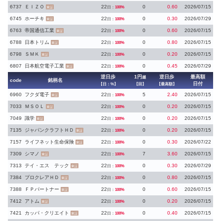
6737
ＥＩＺＯ
22
0
0.60
2026/07/15
日：
100%
東証
6745
ホーチキ
22
0
0.30
2026/07/29
日：
100%
東証
6763
帝国通信工業
22
0
0.60
2026/07/15
日：
100%
東証
6788
日本トリム
22
0
0.80
2026/07/15
日：
100%
東証
6798
ＳＭＫ
22
0
0.20
2026/07/15
日：
100%
東証
6807
日本航空電子工業
22
0
0.45
2026/07/29
日：
100%
東証
逆日歩
1円
逆日歩
最高額
越
code
銘柄名
日付
【日：%】
【回】
【最高額】
6960
フクダ電子
22
5
2.40
2026/07/15
日：
100%
東証
7033
ＭＳＯＬ
22
0
0.20
2026/07/15
日：
100%
東証
7049
識学
22
0
0.20
2026/07/15
日：
100%
東証
7135
ジャパンクラフトＨＤ
22
0
0.20
2026/07/15
日：
100%
東証
7157
ライフネット生命保険
22
0
0.30
2026/07/22
日：
100%
東証
7309
シマノ
22
7
3.60
2026/07/15
日：
100%
東証
7313
テイ・エス テック
22
0
0.30
2026/07/29
日：
100%
東証
7384
プロクレアＨＤ
22
0
0.80
2026/07/15
日：
100%
東証
7388
ＦＰパートナー
22
0
0.60
2026/07/15
日：
100%
東証
7412
アトム
22
0
0.20
2026/07/15
日：
100%
東証
7421
カッパ・クリエイト
22
0
0.40
2026/07/15
日：
100%
東証