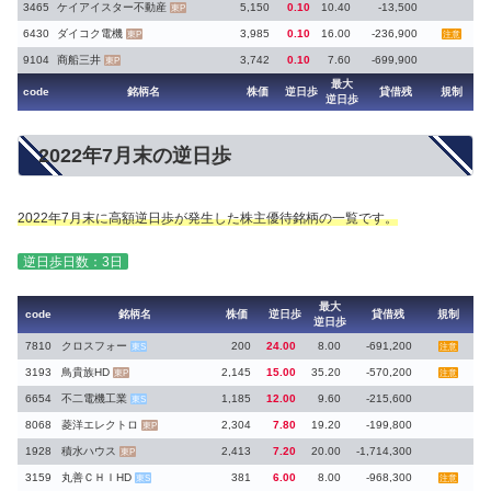
3465
ケイアイスター不動産
5,150
0.10
10.40
-13,500
東P
6430
ダイコク電機
3,985
0.10
16.00
-236,900
東P
注意
9104
商船三井
3,742
0.10
7.60
-699,900
東P
最大
code
銘柄名
株価
逆日歩
貸借残
規制
逆日歩
2022年7月末の逆日歩
2022年7月末に高額逆日歩が発生した株主優待銘柄の一覧です。
逆日歩日数：3日
最大
code
銘柄名
株価
逆日歩
貸借残
規制
逆日歩
7810
クロスフォー
200
24.00
8.00
-691,200
東S
注意
3193
鳥貴族HD
2,145
15.00
35.20
-570,200
東P
注意
6654
不二電機工業
1,185
12.00
9.60
-215,600
東S
8068
菱洋エレクトロ
2,304
7.80
19.20
-199,800
東P
1928
積水ハウス
2,413
7.20
20.00
-1,714,300
東P
3159
丸善ＣＨＩHD
381
6.00
8.00
-968,300
東S
注意