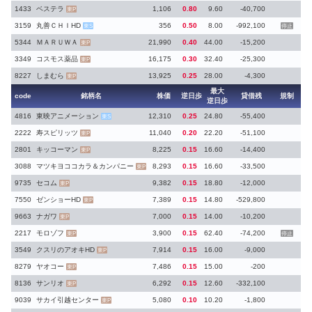
1433
ベステラ
1,106
0.80
9.60
-40,700
東P
3159
丸善ＣＨＩHD
356
0.50
8.00
-992,100
東S
停止
5344
ＭＡＲＵＷＡ
21,990
0.40
44.00
-15,200
東P
3349
コスモス薬品
16,175
0.30
32.40
-25,300
東P
8227
しまむら
13,925
0.25
28.00
-4,300
東P
最大
code
銘柄名
株価
逆日歩
貸借残
規制
逆日歩
4816
東映アニメーション
12,310
0.25
24.80
-55,400
東S
2222
寿スピリッツ
11,040
0.20
22.20
-51,100
東P
2801
キッコーマン
8,225
0.15
16.60
-14,400
東P
3088
マツキヨココカラ＆カンパニー
8,293
0.15
16.60
-33,500
東P
9735
セコム
9,382
0.15
18.80
-12,000
東P
7550
ゼンショーHD
7,389
0.15
14.80
-529,800
東P
9663
ナガワ
7,000
0.15
14.00
-10,200
東P
2217
モロゾフ
3,900
0.15
62.40
-74,200
東P
停止
3549
クスリのアオキHD
7,914
0.15
16.00
-9,000
東P
8279
ヤオコー
7,486
0.15
15.00
-200
東P
8136
サンリオ
6,292
0.15
12.60
-332,100
東P
9039
サカイ引越センター
5,080
0.10
10.20
-1,800
東P