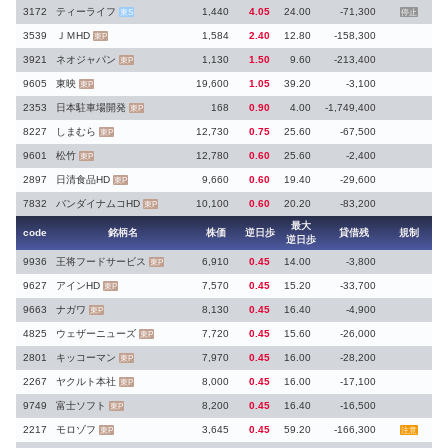
3172
ティーライフ
1,440
4.05
24.00
-71,300
東S
停止
3539
ＪＭHD
1,584
2.40
12.80
-158,300
東P
3921
ネオジャパン
1,130
1.50
9.60
-213,400
東P
9605
東映
19,600
1.05
39.20
-3,100
東P
2353
日本駐車場開発
168
0.90
4.00
-1,749,400
東P
8227
しまむら
12,730
0.75
25.60
-67,500
東P
9601
松竹
12,780
0.60
25.60
-2,400
東P
2897
日清食品HD
9,660
0.60
19.40
-29,600
東P
7832
バンダイナムコHD
10,100
0.60
20.20
-83,200
東P
最大
code
銘柄名
株価
逆日歩
貸借残
規制
逆日歩
9936
王将フードサービス
6,910
0.45
14.00
-3,800
東P
9627
アインHD
7,570
0.45
15.20
-33,700
東P
9663
ナガワ
8,130
0.45
16.40
-4,900
東P
4825
ウェザーニューズ
7,720
0.45
15.60
-26,000
東P
2801
キッコーマン
7,970
0.45
16.00
-28,200
東P
2267
ヤクルト本社
8,000
0.45
16.00
-17,100
東P
9749
富士ソフト
8,200
0.45
16.40
-16,500
東P
2217
モロゾフ
3,645
0.45
59.20
-166,300
東P
注意