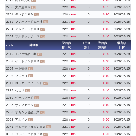
日：
100%
東証
2705
大戸屋ＨＤ
22
0
0.35
2026/07/27
日：
100%
東証
2751
テンポスＨＤ
22
0
0.80
2026/07/15
日：
100%
東証
2752
フジオフードＧ本社
22
0
0.40
2026/07/15
日：
100%
東証
2784
アルフレッサＨＤ
22
0
0.45
2026/07/29
日：
100%
東証
2804
ブルドックソース
22
0
0.40
2026/07/15
日：
100%
東証
逆日歩
1円
逆日歩
最高額
越
code
銘柄名
日付
【日：%】
【回】
【最高額】
2819
エバラ食品工業
22
0
0.30
2026/07/29
日：
100%
東証
2882
イートアンドＨＤ
22
0
0.40
2026/07/15
日：
100%
東証
2904
一正蒲鉾
22
0
0.20
2026/07/15
日：
100%
東証
2908
フジッコ
22
0
0.40
2026/07/15
日：
100%
東証
2910
ロック・フィールド
22
0
0.40
2026/07/15
日：
100%
東証
2922
なとり
22
0
0.40
2026/07/15
日：
100%
東証
2936
ベースフード
22
0
0.20
2026/07/15
日：
100%
東証
2937
サンクゼール
22
0
0.40
2026/07/15
日：
100%
東証
2938
オカムラ食品工業
22
0
0.40
2026/07/15
日：
100%
東証
3028
アルペン
22
0
0.20
2026/07/15
日：
100%
東証
3041
ビューティカダンＨＤ
22
0
0.20
2026/07/15
日：
100%
東証
3053
ペッパーフドサビス
22
0
0.20
2026/07/15
日：
100%
東証