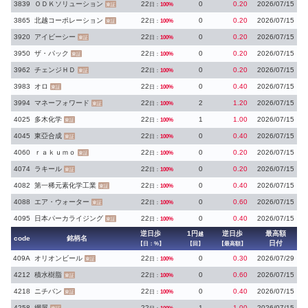
3839
ＯＤＫソリューション
22
0
0.20
2026/07/15
日：
100%
東証
3865
北越コーポレーション
22
0
0.20
2026/07/15
日：
100%
東証
3920
アイビーシー
22
0
0.20
2026/07/15
日：
100%
東証
3950
ザ・パック
22
0
0.20
2026/07/15
日：
100%
東証
3962
チェンジＨＤ
22
0
0.20
2026/07/15
日：
100%
東証
3983
オロ
22
0
0.40
2026/07/15
日：
100%
東証
3994
マネーフォワード
22
2
1.20
2026/07/15
日：
100%
東証
4025
多木化学
22
1
1.00
2026/07/15
日：
100%
東証
4045
東亞合成
22
0
0.40
2026/07/15
日：
100%
東証
4060
ｒａｋｕｍｏ
22
0
0.20
2026/07/15
日：
100%
東証
4074
ラキール
22
0
0.20
2026/07/15
日：
100%
東証
4082
第一稀元素化学工業
22
0
0.40
2026/07/15
日：
100%
東証
4088
エア・ウォーター
22
0
0.60
2026/07/15
日：
100%
東証
4095
日本パーカライジング
22
0
0.40
2026/07/15
日：
100%
東証
逆日歩
1円
逆日歩
最高額
越
code
銘柄名
日付
【日：%】
【回】
【最高額】
409A
オリオンビール
22
0
0.30
2026/07/29
日：
100%
東証
4212
積水樹脂
22
0
0.60
2026/07/15
日：
100%
東証
4218
ニチバン
22
0
0.40
2026/07/15
日：
100%
東証
4258
網屋
22
1
1.00
2026/07/15