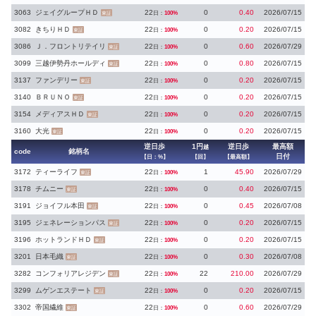
3063
ジェイグループＨＤ
22
0
0.40
2026/07/15
日：
100%
東証
3082
きちりＨＤ
22
0
0.20
2026/07/15
日：
100%
東証
3086
Ｊ．フロントリテイリ
22
0
0.60
2026/07/29
日：
100%
東証
3099
三越伊勢丹ホールディ
22
0
0.80
2026/07/15
日：
100%
東証
3137
ファンデリー
22
0
0.20
2026/07/15
日：
100%
東証
3140
ＢＲＵＮＯ
22
0
0.20
2026/07/15
日：
100%
東証
3154
メディアスＨＤ
22
0
0.20
2026/07/15
日：
100%
東証
3160
大光
22
0
0.20
2026/07/15
日：
100%
東証
逆日歩
1円
逆日歩
最高額
越
code
銘柄名
日付
【日：%】
【回】
【最高額】
3172
ティーライフ
22
1
45.90
2026/07/29
日：
100%
東証
3178
チムニー
22
0
0.40
2026/07/15
日：
100%
東証
3191
ジョイフル本田
22
0
0.45
2026/07/08
日：
100%
東証
3195
ジェネレーションパス
22
0
0.20
2026/07/15
日：
100%
東証
3196
ホットランドＨＤ
22
0
0.20
2026/07/15
日：
100%
東証
3201
日本毛織
22
0
0.30
2026/07/08
日：
100%
東証
3282
コンフォリアレジデン
22
22
210.00
2026/07/29
日：
100%
東証
3299
ムゲンエステート
22
0
0.20
2026/07/15
日：
100%
東証
3302
帝国繊維
22
0
0.60
2026/07/29
日：
100%
東証