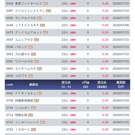
3329
東和フードサービス
22
0
0.40
2026/07/15
日：
100%
東証
3387
クリエイトレストラン
22
0
0.20
2026/07/15
日：
100%
東証
3395
サンマルクＨＤ
22
0
0.20
2026/07/15
日：
100%
東証
3446
ＪＴＥＣＣＯＲＰ
22
0
0.45
2026/07/08
日：
100%
東証
3475
グッドコムアセット
22
0
0.20
2026/07/15
日：
100%
東証
3547
ユニシアＨＤ
22
0
0.20
2026/07/15
日：
100%
東証
3548
バロック
22
0
0.20
2026/07/15
日：
100%
東証
3561
力の源ＨＤ
22
0
0.40
2026/07/15
日：
100%
東証
3591
ワコールＨＤ
22
1
1.00
2026/07/15
日：
100%
東証
3662
エイチームＨＤ
22
1
48.00
2026/07/29
日：
100%
東証
3668
コロプラ
22
0
0.20
2026/07/15
日：
100%
東証
逆日歩
1円
逆日歩
最高額
越
code
銘柄名
日付
【日：%】
【回】
【最高額】
3692
ＦＦＲＩセキュ
22
1
1.20
2026/07/15
日：
100%
東証
3708
特種東海製紙
22
0
0.45
2026/07/29
日：
100%
東証
3710
ジョルダン
22
0
0.20
2026/07/15
日：
100%
東証
3712
情報企画
22
0
0.30
2026/07/29
日：
100%
東証
3747
インタートレード
22
0
0.20
2026/07/15
日：
100%
東証
3791
ＩＧポート
22
0
0.40
2026/07/15
日：
100%
東証