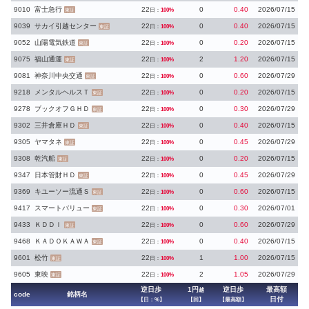
9010
富士急行
22
0
0.40
2026/07/15
日：
100%
東証
9039
サカイ引越センター
22
0
0.40
2026/07/15
日：
100%
東証
9052
山陽電気鉄道
22
0
0.20
2026/07/15
日：
100%
東証
9075
福山通運
22
2
1.20
2026/07/15
日：
100%
東証
9081
神奈川中央交通
22
0
0.60
2026/07/29
日：
100%
東証
9218
メンタルヘルスＴ
22
0
0.20
2026/07/15
日：
100%
東証
9278
ブックオフＧＨＤ
22
0
0.30
2026/07/29
日：
100%
東証
9302
三井倉庫ＨＤ
22
0
0.40
2026/07/15
日：
100%
東証
9305
ヤマタネ
22
0
0.45
2026/07/29
日：
100%
東証
9308
乾汽船
22
0
0.20
2026/07/15
日：
100%
東証
9347
日本管財ＨＤ
22
0
0.45
2026/07/29
日：
100%
東証
9369
キユーソー流通Ｓ
22
0
0.60
2026/07/15
日：
100%
東証
9417
スマートバリュー
22
0
0.30
2026/07/01
日：
100%
東証
9433
ＫＤＤＩ
22
0
0.60
2026/07/29
日：
100%
東証
9468
ＫＡＤＯＫＡＷＡ
22
0
0.40
2026/07/15
日：
100%
東証
9601
松竹
22
1
1.00
2026/07/15
日：
100%
東証
9605
東映
22
2
1.05
2026/07/29
日：
100%
東証
逆日歩
1円
逆日歩
最高額
越
code
銘柄名
日付
【日：%】
【回】
【最高額】