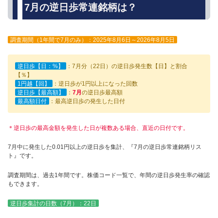
7月の逆日歩常連銘柄は？
調査期間（1年間で7月のみ）：2025年8月6日～2026年8月5日
逆日歩【日：%】
：7月分（22日）の逆日歩発生数【日】と割合
【％】
1円越【回】
：逆日歩が1円以上になった回数
逆日歩【最高額】
：
7月
の逆日歩最高額
最高額日付
：最高逆日歩の発生した日付
＊逆日歩の最高金額を発生した日が複数ある場合、直近の日付です。
7月中に発生した0.01円以上の逆日歩を集計、『7月の逆日歩常連銘柄リス
ト』です。
調査期間は、過去1年間です。株価コード一覧で、年間の逆日歩発生率の確認
もできます。
逆日歩集計の日数（7月）：22日