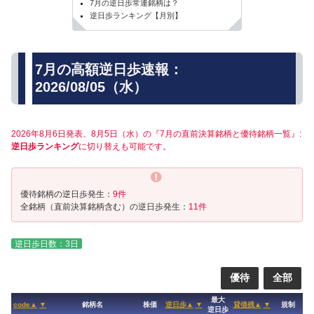
7月の逆日歩常連銘柄は？
逆日歩ランキング【月別】
7月の高額逆日歩速報：
2026/08/05（水）
2026年8月6日発表、8月5日（水）の『7月の直前決算銘柄と優待銘柄一覧』:
逆日歩ランキング
に切り替えも可能です。
優待銘柄の逆日歩発生：
9件
全銘柄（直前決算銘柄含む）の逆日歩発生：
11件
逆日歩日数：3日
優待
全部
最大
code▲
▼
銘柄名
株価
逆日歩▲
▼
貸借残▲
▼
規制
逆日歩