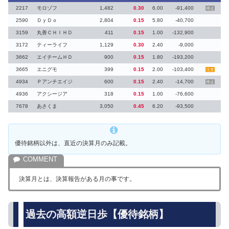
2217
モロゾフ
1,482
0.30
6.00
-91,400
停止
2590
ＤｙＤｏ
2,804
0.15
5.80
-40,700
3159
丸善ＣＨＩＨＤ
411
0.15
1.00
-132,900
3172
ティーライフ
1,129
0.30
2.40
-9,000
3662
エイチームＨＤ
900
0.15
1.80
-193,200
3665
エニグモ
399
0.15
2.00
-103,400
注意
4934
Ｐアンチエイジ
600
0.15
2.40
-14,700
停止
4936
アクシージア
318
0.15
1.00
-76,600
7678
あさくま
3,050
0.45
6.20
-93,500
優待銘柄以外は、直近の決算月のみ記載。
決算月とは、決算報告がある月の事です。
過去の高額逆日歩【優待銘柄】