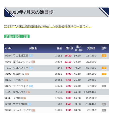
2023年7月末の逆日歩
2023年7月末に高額逆日歩が発生した株主優待銘柄の一覧です。
逆日歩日数：1日
最大
code
銘柄名
株価
逆日歩
貸借残
規制
逆日歩
6654
不二電機工業
1,182
19.20
19.20
-187,200
東S
注意
8068
菱洋エレクトロ
3,575
12.10
28.80
-222,000
東P
7810
クロスフォー
244
8.00
8.00
-607,000
東S
注意
3193
鳥貴族HD
2,501
8.00
41.60
-459,100
東P
注意
8142
トーホー
2,664
4.65
21.60
-39,600
東P
3172
ティーライフ
1,573
4.00
25.60
-97,600
東S
停止
1928
積水ハウス
2,911
3.30
24.00
-1,519,400
東P
3539
ＪＭHD
1,938
3.00
16.00
-202,300
東P
6091
ウエスコHD
520
2.45
9.60
-168,400
東S
停止
9262
シルバーライフ
1,396
2.30
28.00
-51,000
東P
停止