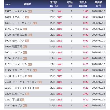
逆日歩
1円
逆日歩
最高額
越
code
銘柄名
日付
【日：%】
【回】
【最高額】
1377
サカタのタネ
22
1
1.00
2026/07/15
日：
100%
東証
1419
タマホーム
22
0
0.60
2026/07/29
日：
100%
東証
1431
Ｌｉｂ Ｗｏｒｋ
22
0
0.20
2026/07/15
日：
100%
東証
147A
ソラコム
22
0
0.40
2026/07/15
日：
100%
東証
1799
第一建設工業
22
0
0.80
2026/07/15
日：
100%
東証
1928
積水ハウス
22
1
6.90
2026/07/29
日：
100%
東証
1976
明星工業
22
0
0.40
2026/07/15
日：
100%
東証
2001
ニップン
22
0
0.60
2026/07/15
日：
100%
東証
215A
タイミー
22
0
0.40
2026/07/15
日：
100%
東証
2162
ｎｍｓ ＨＤ
22
0
0.20
2026/07/15
日：
100%
東証
2175
エス・エム・エス
22
0
0.45
2026/07/29
日：
100%
東証
2193
クックパッド
22
0
0.20
2026/07/15
日：
100%
東証
2198
アイ・ケイ・ケイＨＤ
22
0
0.20
2026/07/15
日：
100%
東証
219A
Ｈｅａｒｔｓｅｅｄ
22
0
0.20
2026/07/15
日：
100%
東証
2206
江崎グリコ
22
1
1.00
2026/07/15
日：
100%
東証
2211
不二家
22
0
0.40
2026/07/15
日：
100%
東証
2217
モロゾフ
22
1
1.65
2026/07/29
日：
100%
東証