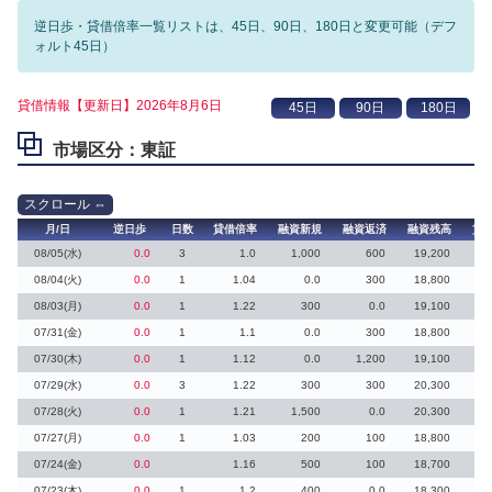
逆日歩・貸借倍率一覧リストは、45日、90日、180日と変更可能（デフ
ォルト45日）
貸借情報【更新日】2026年8月6日
市場区分：東証
月/日
逆日歩
日数
貸借倍率
融資新規
融資返済
融資残高
貸
08/05(水)
0.0
3
1.0
1,000
600
19,200
1
08/04(火)
0.0
1
1.04
0.0
300
18,800
2
08/03(月)
0.0
1
1.22
300
0.0
19,100
07/31(金)
0.0
1
1.1
0.0
300
18,800
07/30(木)
0.0
1
1.12
0.0
1,200
19,100
07/29(水)
0.0
3
1.22
300
300
20,300
07/28(火)
0.0
1
1.21
1,500
0.0
20,300
07/27(月)
0.0
1
1.03
200
100
18,800
2
07/24(金)
0.0
1.16
500
100
18,700
07/23(木)
0.0
1
1.2
400
0.0
18,300