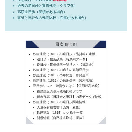
過去の逆日歩と貸借残高（グラフ化）
高額逆日歩（実績がある場合）
東証と日証金の残高比較（在庫がある場合）
目次
鉄建建設（1815）の逆日歩（品貸料）速報
逆日歩・信用残高【時系列データ】
逆日歩・貸借倍率一覧リスト【日証金】
鉄建建設（1815）の過去の高額逆日歩
鉄建建設（1815）の年間逆日歩発生率
鉄建建設（1815）の信用倍率【週末残高】
逆日歩リスク：融資余力は？【信用残高比較】
鉄建建設の信用残高比較グラフ
週末残高【日証金と東証】の表データで比較
鉄建建設（1815）の逆日歩関連情報
大量保有報告書【売買・変更】
鉄建建設（1815）の大株主一覧
開示情報【自己株式取得・優待】