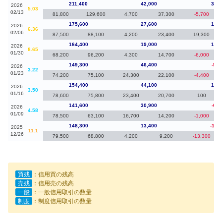
211,400
42,000
35,8
2026
5.03
02/13
81,800
129,600
4,700
37,300
-5,700
175,600
27,600
11,2
2026
6.36
02/06
87,500
88,100
4,200
23,400
19,300
164,400
19,000
15,1
2026
8.65
01/30
68,200
96,200
4,300
14,700
-6,000
149,300
46,400
-5,1
2026
3.22
01/23
74,200
75,100
24,300
22,100
-4,400
154,400
44,100
12,8
2026
3.50
01/16
78,600
75,800
23,400
20,700
100
141,600
30,900
-6,7
2026
4.58
01/09
78,500
63,100
16,700
14,200
-1,000
148,300
13,400
-12,
2025
11.1
12/26
79,500
68,800
4,200
9,200
-13,300
買残
：信用買の残高
売残
：信用売の残高
一般
：一般信用取引の数量
制度
：制度信用取引の数量