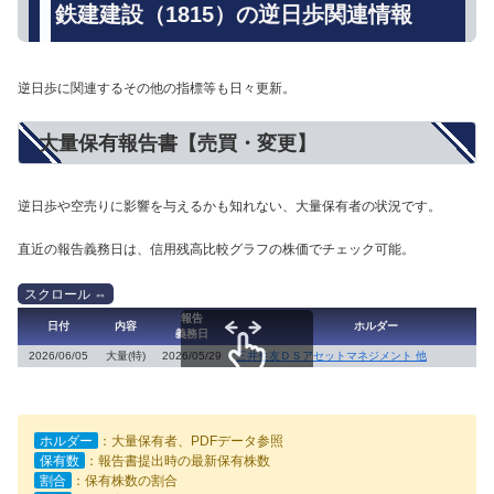
鉄建建設（1815）の逆日歩関連情報
逆日歩に関連するその他の指標等も日々更新。
大量保有報告書【売買・変更】
逆日歩や空売りに影響を与えるかも知れない、大量保有者の状況です。
直近の報告義務日は、信用残高比較グラフの株価でチェック可能。
報告
日付
内容
ホルダー
義務日
2026/06/05
大量(特)
2026/05/29
三井住友ＤＳアセットマネジメント 他
スクロールできます
ホルダー
：大量保有者、PDFデータ参照
保有数
：報告書提出時の最新保有株数
割合
：保有株数の割合