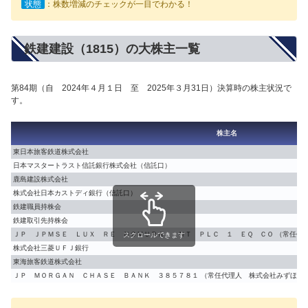
状態
：株数増減のチェックが一目でわかる！
鉄建建設（1815）の大株主一覧
第84期（自 2024年４月１日 至 2025年３月31日）決算時の株主状況で
す。
株主名
東日本旅客鉄道株式会社
日本マスタートラスト信託銀行株式会社（信託口）
鹿島建設株式会社
株式会社日本カストディ銀行（信託口）
鉄建職員持株会
鉄建取引先持株会
ＪＰ ＪＰＭＳＥ ＬＵＸ ＲＥ ＮＯＭＵＲＡ ＩＮＴ ＰＬＣ １ ＥＱ ＣＯ （常任代
スクロールできます
株式会社三菱ＵＦＪ銀行
東海旅客鉄道株式会社
ＪＰ ＭＯＲＧＡＮ ＣＨＡＳＥ ＢＡＮＫ ３８５７８１ （常任代理人 株式会社みずほ銀