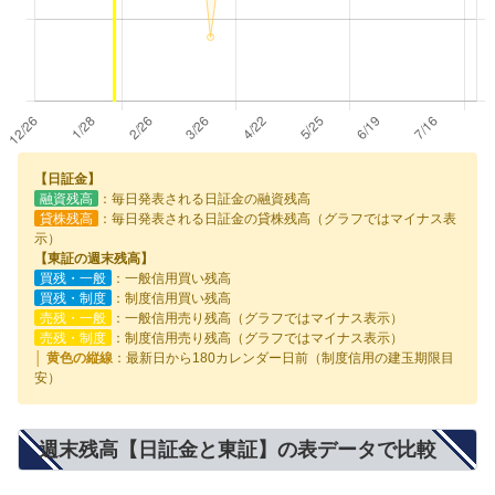
【日証金】
融資残高
：毎日発表される日証金の融資残高
貸株残高
：毎日発表される日証金の貸株残高（グラフではマイナス表
示）
【東証の週末残高】
買残・一般
：一般信用買い残高
買残・制度
：制度信用買い残高
売残・一般
：一般信用売り残高（グラフではマイナス表示）
売残・制度
：制度信用売り残高（グラフではマイナス表示）
│ 黄色の縦線
：最新日から180カレンダー日前（制度信用の建玉期限目
安）
週末残高【日証金と東証】の表データで比較