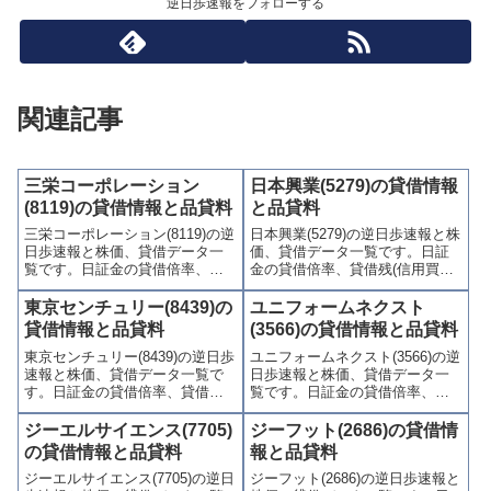
逆日歩速報をフォローする
関連記事
三栄コーポレーション
日本興業(5279)の貸借情報
(8119)の貸借情報と品貸料
と品貸料
三栄コーポレーション(8119)の逆
日本興業(5279)の逆日歩速報と株
日歩速報と株価、貸借データ一
価、貸借データ一覧です。日証
覧です。日証金の貸借倍率、貸
金の貸借倍率、貸借残(信用買
借残(信用買残、信用売残)、品貸
残、信用売残)、品貸料(逆日
料(逆日歩)、東証の週末残高、規
歩)、東証の週末残高、規制(注意
東京センチュリー(8439)の
ユニフォームネクスト
制(注意喚起・申込停止)など、空
喚起・申込停止)など、空売り関
貸借情報と品貸料
(3566)の貸借情報と品貸料
売り関連情報を集計し、図解で
連情報を集計し、図解でわかり
東京センチュリー(8439)の逆日歩
ユニフォームネクスト(3566)の逆
わかりやすくまとめて掲載して
やすくまとめて掲載していま
速報と株価、貸借データ一覧で
日歩速報と株価、貸借データ一
います。
す。
す。日証金の貸借倍率、貸借残
覧です。日証金の貸借倍率、貸
(信用買残、信用売残)、品貸料
借残(信用買残、信用売残)、品貸
(逆日歩)、東証の週末残高、規制
料(逆日歩)、東証の週末残高、規
ジーエルサイエンス(7705)
ジーフット(2686)の貸借情
(注意喚起・申込停止)など、空売
制(注意喚起・申込停止)など、空
の貸借情報と品貸料
報と品貸料
り関連情報を集計し、図解でわ
売り関連情報を集計し、図解で
ジーエルサイエンス(7705)の逆日
ジーフット(2686)の逆日歩速報と
かりやすくまとめて掲載してい
わかりやすくまとめて掲載して