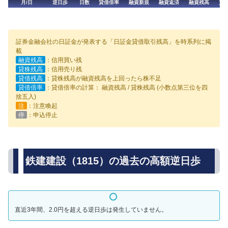
月/日
逆日歩
日数
貸借倍率
融資新規
融資返済
融資残高
貸
証券金融会社の日証金が発表する「日証金貸借取引残高」を時系列に掲
載
融資残高
：信用買い残
貸株残高
：信用売り残
貸借残高
：貸株残高が融資残高を上回ったら株不足
貸借倍率
：貸借倍率の計算： 融資残高 / 貸株残高 (小数点第三位を四
捨五入)
注
：注意喚起
停
：申込停止
鉄建建設（1815）の過去の高額逆日歩
直近3年間、2.0円を超える逆日歩は発生していません。