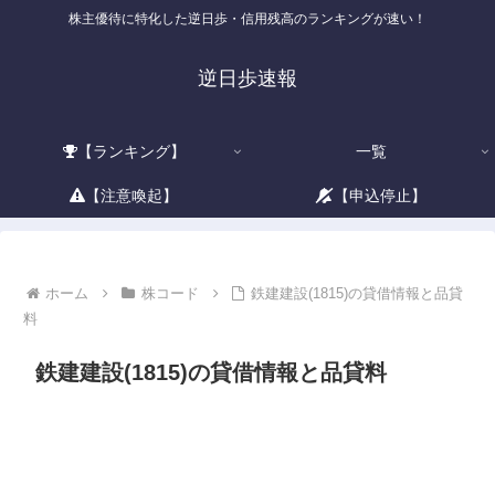
株主優待に特化した逆日歩・信用残高のランキングが速い！
逆日歩速報
【ランキング】
一覧
【注意喚起】
【申込停止】
ホーム
株コード
鉄建建設(1815)の貸借情報と品貸
料
鉄建建設(1815)の貸借情報と品貸料