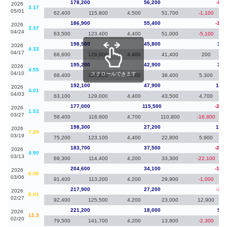
178,200
56,200
-8,7
2026
3.17
05/01
62,400
115,800
4,500
51,700
-1,100
186,900
55,400
-11,
2026
3.37
04/24
63,500
123,400
4,400
51,000
-5,100
198,500
45,800
3,3
2026
4.33
04/17
68,600
129,900
4,400
41,400
200
195,200
42,900
3,1
2026
4.55
04/10
スクロールできます
68,400
126,800
4,500
38,400
5,300
192,100
47,900
15,1
2026
4.01
04/03
63,100
129,000
4,400
43,500
4,700
177,000
115,500
-21,
2026
1.53
03/27
58,400
118,600
4,700
110,800
-16,800
198,300
27,200
14,6
2026
7.29
03/19
75,200
123,100
4,400
22,800
5,900
183,700
37,500
-20,
2026
4.90
03/13
69,300
114,400
4,200
33,300
-22,100
204,600
34,100
-13,
2026
6.00
03/06
91,400
113,200
4,200
29,900
-1,000
217,900
27,200
-3,3
2026
8.01
02/27
92,400
125,500
4,200
23,000
12,900
221,200
18,000
9,8
2026
12.3
02/20
79,500
141,700
4,200
13,800
-2,300