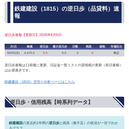
鉄建建設（1815）の逆日歩（品貸料）速
報
逆日歩速報【更新日】2026年8月6日
月/日
株価
逆日歩
最大逆日歩
日数
残高
規制
市場区分
08/05(水)
4,475.0
0.0
9.0
3
0
東証
逆日歩速報は11前後に更新、日証金一覧リストの貸借残の更新（前日速報）
はお昼過ぎです。
鉄建建設（1815）空売り分析ページはこちら
逆日歩・信用残高【時系列データ】
鉄建建設
の直近約1年間の
逆日歩
と残高（株不足）の状況が一目でわか
るグラフ