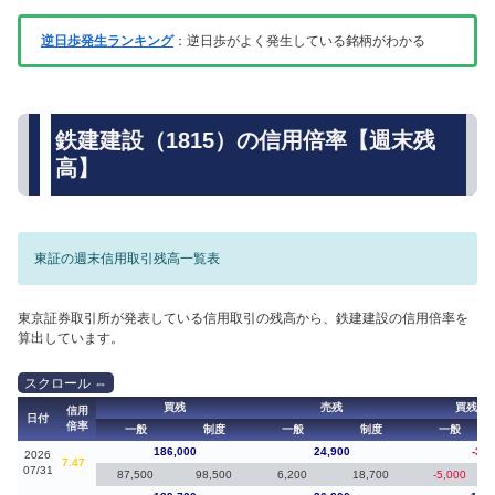
逆日歩発生ランキング
：逆日歩がよく発生している銘柄がわかる
鉄建建設（1815）の信用倍率【週末残
高】
東証の週末信用取引残高一覧表
東京証券取引所が発表している信用取引の残高から、鉄建建設の信用倍率を
算出しています。
買残
売残
買残（
信用
日付
倍率
一般
制度
一般
制度
一般
186,000
24,900
-3,7
2026
7.47
07/31
87,500
98,500
6,200
18,700
-5,000