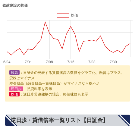
残高
：日証金の発表する貸借残高の数値をグラフ化、融資はプラス、
貸株はマイナス
差引残高（融資残高ー貸株残高）がマイナスなら株不足
逆日歩
：品貸料率を表示
株価
：逆日歩常連銘柄の場合、終値株価も表示
逆日歩・貸借倍率一覧リスト【日証金】