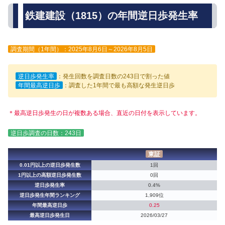
鉄建建設（1815）の年間逆日歩発生率
調査期間（1年間）：2025年8月6日～2026年8月5日
逆日歩発生率
：発生回数を調査日数の243日で割った値
年間最高逆日歩
：調査した1年間で最も高額な発生逆日歩
＊最高逆日歩発生の日が複数ある場合、直近の日付を表示しています。
逆日歩調査の日数：243日
東証
0.01円以上の逆日歩発生数
1回
1円以上の高額逆日歩発生数
0回
逆日歩発生率
0.4%
逆日歩発生年間ランキング
1,909位
年間最高逆日歩
0.25
最高逆日歩発生日
2026/03/27