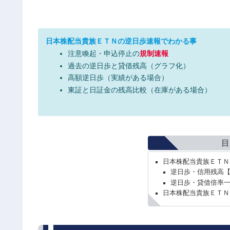
日本株配当貴族ＥＴＮの逆日歩速報でわかる事
注意喚起・申込停止の
規制速報
過去の逆日歩と貸借残高（グラフ化）
高額逆日歩（実績がある場合）
東証と日証金の残高比較（在庫がある場合）
目
日本株配当貴族ＥＴＮ
逆日歩・信用残高
逆日歩・貸借倍率
日本株配当貴族ＥＴＮ