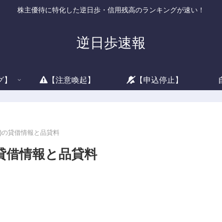
株主優待に特化した逆日歩・信用残高のランキングが速い！
逆日歩速報
グ】
【注意喚起】
【申込停止】
5)の貸借情報と品貸料
の貸借情報と品貸料