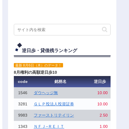
逆日歩・貸借残ランキング
最新 8月6日（木）のデータ！
8月権利の高額逆日歩10
code
銘柄名
逆日歩
1546
ダウヘッジ無
10.00
3281
ＧＬＰ投法人投資証券
10.00
9983
ファーストリテイリン
2.50
1343
ＮＦＪ−ＲＥＩＴ
1.00