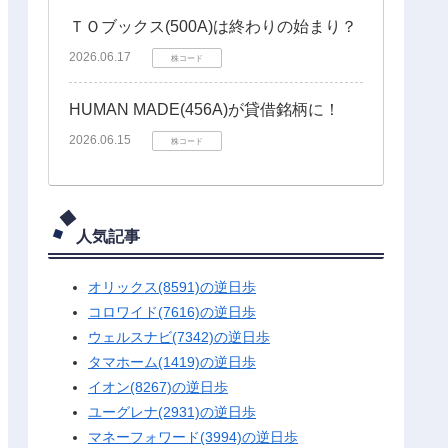
ＴＯブックス(500A)は終わりの始まり？
2026.06.17
株コード
HUMAN MADE(456A)が貸借銘柄に！
2026.06.15
株コード
人気記事
オリックス(8591)の逆日歩
コロワイド(7616)の逆日歩
ウェルスナビ(7342)の逆日歩
タマホーム(1419)の逆日歩
イオン(8267)の逆日歩
ユーグレナ(2931)の逆日歩
マネーフォワード(3994)の逆日歩