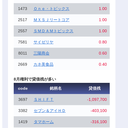
1473
Ｏｎｅ・トピックス
1.00
2517
ＭＸＳＪリートコア
1.00
2557
ＳＭＤＡＭトピックス
1.00
7581
サイゼリヤ
0.80
8011
三陽商会
0.60
2669
カネ美食品
0.40
8月権利で貸借残が多い
code
銘柄名
貸借残
3697
ＳＨＩＦＴ
-1,097,700
3382
セブン＆アイＨＤ
-403,100
1419
タマホーム
-316,100