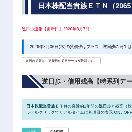
日本株配当貴族ＥＴＮ（206
逆日歩速報【更新日】2026年8月7日
2026年8月06日(木)の貸借残はプラス、
逆日歩
の発生は
逆日歩速報は、更新日の前日データが最新です。
逆日歩・信用残高【時系列デ
日本株配当貴族ＥＴＮ
の直近約1年間の
逆日歩
と残高（株
ラベルクリックでリアルタイムに各項目の表示 ON / OF
30日
約1年間