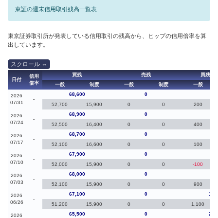
東証の週末信用取引残高一覧表
東京証券取引所が発表している信用取引の残高から、ヒップの信用倍率を算
出しています。
買残
売残
買残（
信用
日付
倍率
一般
制度
一般
制度
一般
68,600
0
-30
2026
-
07/31
52,700
15,900
0
0
200
68,900
0
20
2026
-
07/24
52,500
16,400
0
0
400
68,700
0
80
2026
-
07/17
52,100
16,600
0
0
100
67,900
0
-10
2026
-
07/10
52,000
15,900
0
0
-100
68,000
0
90
2026
-
07/03
52,100
15,900
0
0
900
67,100
0
1,6
2026
-
06/26
51,200
15,900
0
0
1,100
65,500
0
2,8
2026