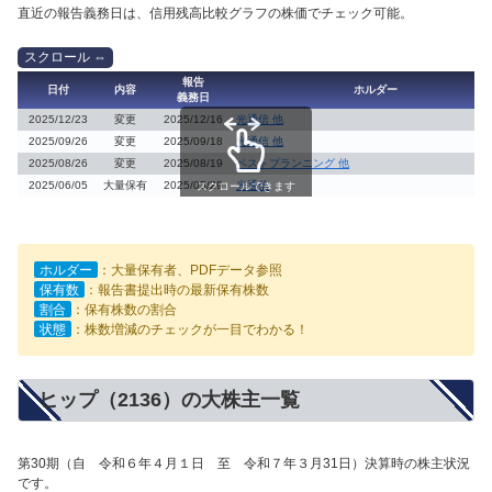
直近の報告義務日は、信用残高比較グラフの株価でチェック可能。
報告
日付
内容
ホルダー
義務日
2025/12/23
変更
2025/12/16
光通信 他
2025/09/26
変更
2025/09/18
光通信 他
2025/08/26
変更
2025/08/19
ベストプランニング 他
2025/06/05
大量保有
2025/05/29
光通信
スクロールできます
ホルダー
：大量保有者、PDFデータ参照
保有数
：報告書提出時の最新保有株数
割合
：保有株数の割合
状態
：株数増減のチェックが一目でわかる！
ヒップ（2136）の大株主一覧
第30期（自 令和６年４月１日 至 令和７年３月31日）決算時の株主状況
です。