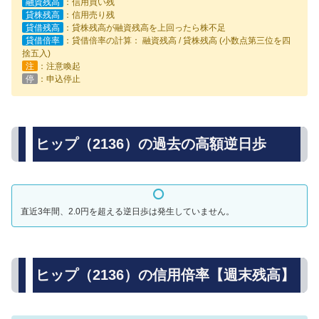
融資残高
：信用買い残
貸株残高
：信用売り残
貸借残高
：貸株残高が融資残高を上回ったら株不足
貸借倍率
：貸借倍率の計算： 融資残高 / 貸株残高 (小数点第三位を四
捨五入)
注
：注意喚起
停
：申込停止
ヒップ（2136）の過去の高額逆日歩
直近3年間、2.0円を超える逆日歩は発生していません。
ヒップ（2136）の信用倍率【週末残高】