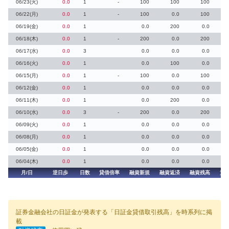
06/23(火)
0.0
1
-
100
100
100
06/22(月)
0.0
1
-
100
0.0
100
06/19(金)
0.0
1
0.0
200
0.0
06/18(木)
0.0
1
-
200
0.0
200
06/17(水)
0.0
3
0.0
0.0
0.0
06/16(火)
0.0
1
0.0
100
0.0
06/15(月)
0.0
1
-
100
0.0
100
06/12(金)
0.0
1
0.0
0.0
0.0
06/11(木)
0.0
1
0.0
200
0.0
06/10(水)
0.0
3
-
200
0.0
200
06/09(火)
0.0
1
0.0
0.0
0.0
06/08(月)
0.0
1
0.0
0.0
0.0
06/05(金)
0.0
1
0.0
0.0
0.0
06/04(木)
0.0
1
0.0
0.0
0.0
月/日
逆日歩
日数
貸借倍率
融資新規
融資返済
融資残高
貸
証券金融会社の日証金が発表する「日証金貸借取引残高」を時系列に掲
載