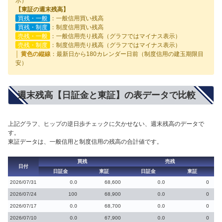
示）
【東証の週末残高】
買残・一般
：一般信用買い残高
買残・制度
：制度信用買い残高
売残・一般
：一般信用売り残高（グラフではマイナス表示）
売残・制度
：制度信用売り残高（グラフではマイナス表示）
│ 黄色の縦線
：最新日から180カレンダー日前（制度信用の建玉期限目
安）
週末残高【日証金と東証】の表データで比較
上記グラフ、ヒップの逆日歩チェックに欠かせない、週末残高のデータで
す。
東証データは、一般信用と制度信用の残高の合計値です。
買残
売残
日付
日証金
東証
日証金
東証
2026/07/31
0.0
68,600
0.0
0
2026/07/24
100
68,900
0.0
0
2026/07/17
0.0
68,700
0.0
0
2026/07/10
0.0
67,900
0.0
0