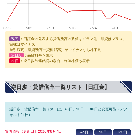
残高
：日証金の発表する貸借残高の数値をグラフ化、融資はプラス、
貸株はマイナス
差引残高（融資残高ー貸株残高）がマイナスなら株不足
逆日歩
：品貸料率を表示
株価
：逆日歩常連銘柄の場合、終値株価も表示
逆日歩・貸借倍率一覧リスト【日証金】
逆日歩・貸借倍率一覧リストは、45日、90日、180日と変更可能（デフ
ォルト45日）
貸借情報【更新日】2026年8月7日