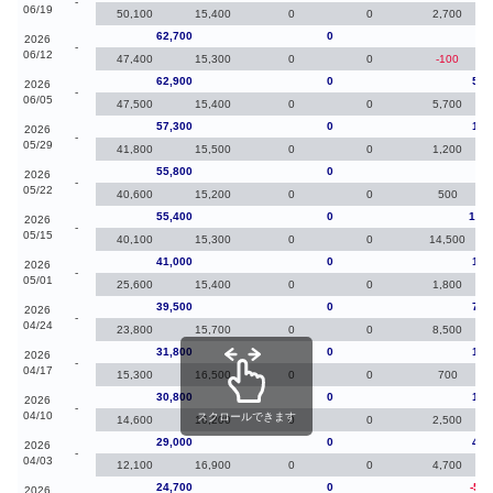
-
06/19
50,100
15,400
0
0
2,700
62,700
0
-20
2026
-
06/12
47,400
15,300
0
0
-100
62,900
0
5,6
2026
-
06/05
47,500
15,400
0
0
5,700
57,300
0
1,5
2026
-
05/29
41,800
15,500
0
0
1,200
55,800
0
40
2026
-
05/22
40,600
15,200
0
0
500
55,400
0
14,4
2026
-
05/15
40,100
15,300
0
0
14,500
41,000
0
1,5
2026
-
05/01
25,600
15,400
0
0
1,800
39,500
0
7,7
2026
-
04/24
23,800
15,700
0
0
8,500
31,800
0
1,0
2026
-
04/17
15,300
16,500
0
0
700
30,800
0
1,8
2026
-
04/10
スクロールできます
14,600
16,200
0
0
2,500
29,000
0
4,3
2026
-
04/03
12,100
16,900
0
0
4,700
24,700
0
-5,2
2026