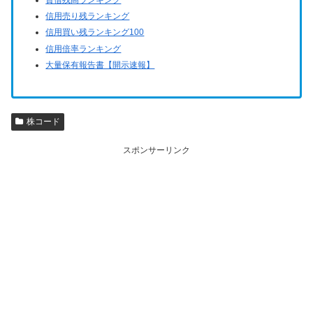
信用売り残ランキング
信用買い残ランキング100
信用倍率ランキング
大量保有報告書【開示速報】
株コード
スポンサーリンク