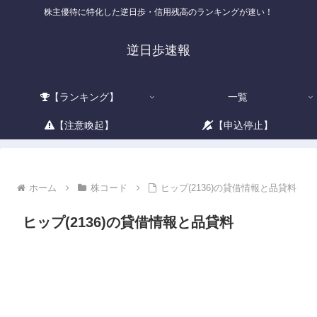
株主優待に特化した逆日歩・信用残高のランキングが速い！
逆日歩速報
【ランキング】
一覧
【注意喚起】
【申込停止】
ホーム
株コード
ヒップ(2136)の貸借情報と品貸料
ヒップ(2136)の貸借情報と品貸料