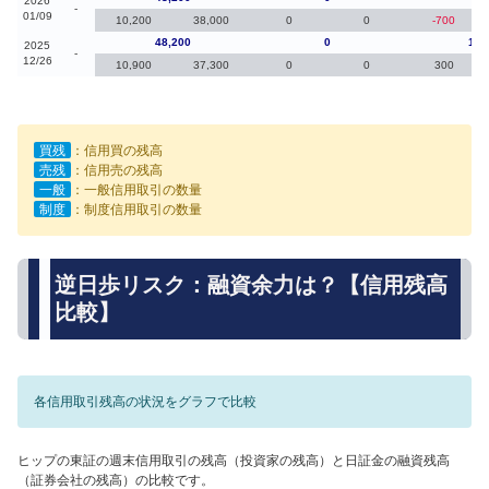
2026
-
01/09
10,200
38,000
0
0
-700
48,200
0
1,0
2025
-
12/26
10,900
37,300
0
0
300
買残
：信用買の残高
売残
：信用売の残高
一般
：一般信用取引の数量
制度
：制度信用取引の数量
逆日歩リスク：融資余力は？【信用残高
比較】
各信用取引残高の状況をグラフで比較
ヒップの東証の週末信用取引の残高（投資家の残高）と日証金の融資残高
（証券会社の残高）の比較です。