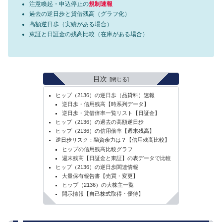
注意喚起・申込停止の
規制速報
過去の逆日歩と貸借残高（グラフ化）
高額逆日歩（実績がある場合）
東証と日証金の残高比較（在庫がある場合）
目次
ヒップ（2136）の逆日歩（品貸料）速報
逆日歩・信用残高【時系列データ】
逆日歩・貸借倍率一覧リスト【日証金】
ヒップ（2136）の過去の高額逆日歩
ヒップ（2136）の信用倍率【週末残高】
逆日歩リスク：融資余力は？【信用残高比較】
ヒップの信用残高比較グラフ
週末残高【日証金と東証】の表データで比較
ヒップ（2136）の逆日歩関連情報
大量保有報告書【売買・変更】
ヒップ（2136）の大株主一覧
開示情報【自己株式取得・優待】