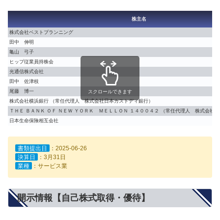
株主名
株式会社ベストプランニング
田中 伸明
亀山 弓子
ヒップ従業員持株会
光通信株式会社
田中 佐津枝
尾藤 博一
スクロールできます
株式会社横浜銀行 （常任代理人 株式会社日本カストディ銀行）
ＴＨＥ ＢＡＮＫ ＯＦ ＮＥＷ ＹＯＲＫ ＭＥＬＬＯＮ １４００４２ （常任代理人 株式会社
日本生命保険相互会社
書類提出日
：2025-06-26
決算日
：3月31日
業種
：サービス業
開示情報【自己株式取得・優待】