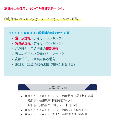
逆日歩の全体ランキングを毎日更新中です。
権利月毎のランキングは、メニューからアクセス可能。
Ｈｅａｒｔｓｅｅｄの逆日歩速報でわかる事
逆日歩速報
（デイリーランキング）
貸借残速報
（デイリーランキング）
注意喚起・申込停止の
規制速報
過去の逆日歩と貸借残高（グラフ化）
高額逆日歩（実績がある場合）
東証と日証金の残高比較（在庫がある場合）
目次
Ｈｅａｒｔｓｅｅｄ（219A）の逆日歩（品貸料）速報
逆日歩・信用残高【時系列データ】
逆日歩・貸借倍率一覧リスト【日証金】
Ｈｅａｒｔｓｅｅｄ（219A）の過去の高額逆日歩
Ｈｅａｒｔｓｅｅｄ（219A）の年間逆日歩発生率