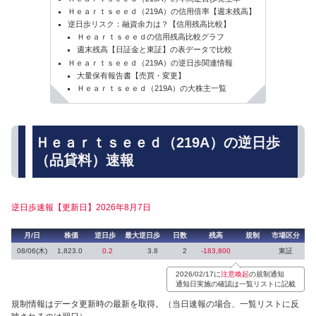
Ｈｅａｒｔｓｅｅｄ（219A）の信用倍率【週末残高】
逆日歩リスク：融資余力は？【信用残高比較】
Ｈｅａｒｔｓｅｅｄの信用残高比較グラフ
週末残高【日証金と東証】の表データで比較
Ｈｅａｒｔｓｅｅｄ（219A）の逆日歩関連情報
大量保有報告書【売買・変更】
Ｈｅａｒｔｓｅｅｄ（219A）の大株主一覧
Ｈｅａｒｔｓｅｅｄ（219A）の逆日歩
（品貸料）速報
逆日歩速報【更新日】2026年8月7日
月/日
株価
逆日歩
最大逆日歩
日数
残高
規制
市場区分
08/06(木)
1,823.0
0.2
3.8
2
-183,800
東証
2026/02/17に
注意喚起
の規制通知
通知日実施の確認は一覧リストに記載
規制情報はデータ更新時の最新を取得。（当日速報の場合、一覧リストに反