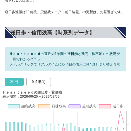
映されるのは翌日）
逆日歩速報は11前後、貸借残データ（前日速報）の更新は、お昼過ぎです。
逆日歩・信用残高【時系列データ】
Ｈｅａｒｔｓｅｅｄ
の直近約1年間の
逆日歩
と残高（株不足）の状況が
一目でわかるグラフ
ラベルクリックでリアルタイムに各項目の表示 ON / OFF 切り替え可能
30日
約1年間