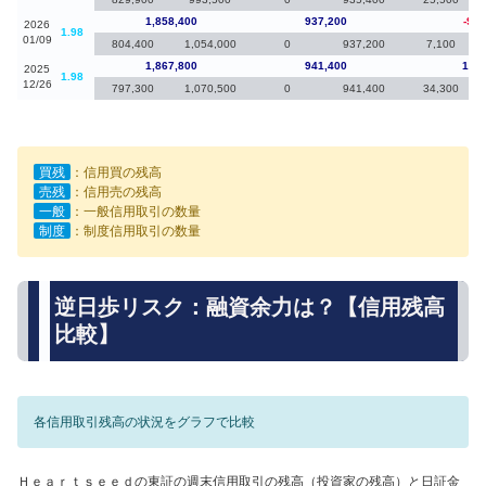
1,858,400
937,200
-9,4
2026
1.98
01/09
804,400
1,054,000
0
937,200
7,100
1,867,800
941,400
14,8
2025
1.98
12/26
797,300
1,070,500
0
941,400
34,300
買残
：信用買の残高
売残
：信用売の残高
一般
：一般信用取引の数量
制度
：制度信用取引の数量
逆日歩リスク：融資余力は？【信用残高
比較】
各信用取引残高の状況をグラフで比較
Ｈｅａｒｔｓｅｅｄの東証の週末信用取引の残高（投資家の残高）と日証金