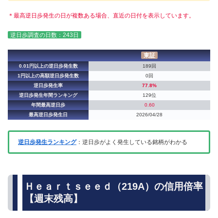
＊最高逆日歩発生の日が複数ある場合、直近の日付を表示しています。
逆日歩調査の日数：243日
東証
0.01円以上の逆日歩発生数
189回
1円以上の高額逆日歩発生数
0回
逆日歩発生率
77.8%
逆日歩発生年間ランキング
129位
年間最高逆日歩
0.60
最高逆日歩発生日
2026/04/28
逆日歩発生ランキング
：逆日歩がよく発生している銘柄がわかる
Ｈｅａｒｔｓｅｅｄ（219A）の信用倍率
【週末残高】