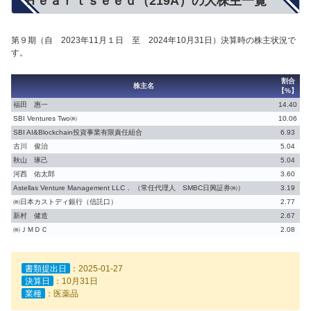
Ｈｅａｒｔｓｅｅｄ（219A）の大株主一覧
第９期（自 2023年11月１日 至 2024年10月31日）決算時の株主状況で
す。
割合
株主名
【%】
福田 惠一
14.40
SBI Ventures Two㈱
10.06
SBI AI&Blockchain投資事業有限責任組合
6.93
古川 俊治
5.04
秋山 琢己
5.04
河西 佑太郎
3.60
Astellas Venture Management LLC． （常任代理人 SMBC日興証券㈱）
3.19
㈱日本カストディ銀行（信託口）
2.77
新村 健造
2.67
㈱ＪＭＤＣ
2.08
書類提出日
：2025-01-27
決算日
：10月31日
業種
：医薬品