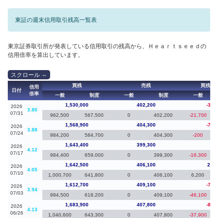
東証の週末信用取引残高一覧表
東京証券取引所が発表している信用取引の残高から、Ｈｅａｒｔｓｅｅｄの
信用倍率を算出しています。
買残
売残
買残（
信用
日付
倍率
一般
制度
一般
制度
一般
1,530,000
402,200
-38,
2026
3.80
07/31
962,500
567,500
0
402,200
-21,700
1,568,900
404,300
-74,
2026
3.88
07/24
984,200
584,700
0
404,300
-200
1,643,400
399,300
90
2026
4.12
07/17
984,400
659,000
0
399,300
-16,300
1,642,500
406,100
29,8
2026
4.05
07/10
1,000,700
641,800
0
406,100
6,200
1,612,700
409,100
-71,
2026
3.94
07/03
994,500
618,200
0
409,100
-46,100
1,683,900
407,800
-80,
2026
4.13
06/26
1,040,600
643,300
0
407,800
-37,900