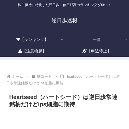
株主優待に特化した逆日歩・信用残高のランキングが速い！
逆日歩速報
【ランキング】
一覧
【注意喚起】
【申込停止】
ホーム
株コード
Heartseed（ハートシード）は逆
日歩常連銘柄だけどips細胞に期待
Heartseed（ハートシード）は逆日歩常連
銘柄だけどips細胞に期待