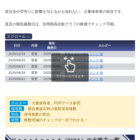
逆日歩や空売りに影響を与えるかも知れない、大量保有者の状況です。
直近の報告義務日は、信用残高比較グラフの株価でチェック可能。
報告
日付
内容
ホルダー
義務日
2025/12/15
変更
2025/12/08
ＳＢＩインベストメント 他
2025/09/26
変更
2025/09/18
ＳＢＩインベストメント 他
2025/09/17
変更
2025/09/09
ＳＢＩインベストメント 他
2025/08/29
変更
2025/08/22
ＳＢＩインベストメント 他
スクロールできます
2025/08/22
変更
2025/08/15
ＳＢＩインベストメント 他
ホルダー
：大量保有者、PDFデータ参照
保有数
：報告書提出時の最新保有株数
割合
：保有株数の割合
状態
：株数増減のチェックが一目でわかる！