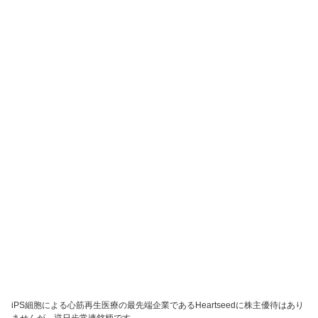
iPS細胞による心筋再生医療の最先端企業であるHeartseedに株主優待はあり
ませんが、逆日歩常連銘柄です。