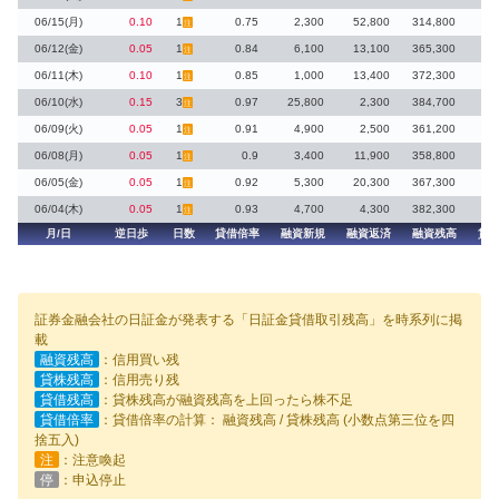
06/15(月)
0.10
1
0.75
2,300
52,800
314,800
注
06/12(金)
0.05
1
0.84
6,100
13,100
365,300
注
06/11(木)
0.10
1
0.85
1,000
13,400
372,300
40
注
06/10(水)
0.15
3
0.97
25,800
2,300
384,700
注
06/09(火)
0.05
1
0.91
4,900
2,500
361,200
注
06/08(月)
0.05
1
0.9
3,400
11,900
358,800
1
注
06/05(金)
0.05
1
0.92
5,300
20,300
367,300
注
06/04(木)
0.05
1
0.93
4,700
4,300
382,300
注
月/日
逆日歩
日数
貸借倍率
融資新規
融資返済
融資残高
貸
証券金融会社の日証金が発表する「日証金貸借取引残高」を時系列に掲
載
融資残高
：信用買い残
貸株残高
：信用売り残
貸借残高
：貸株残高が融資残高を上回ったら株不足
貸借倍率
：貸借倍率の計算： 融資残高 / 貸株残高 (小数点第三位を四
捨五入)
注
：注意喚起
停
：申込停止