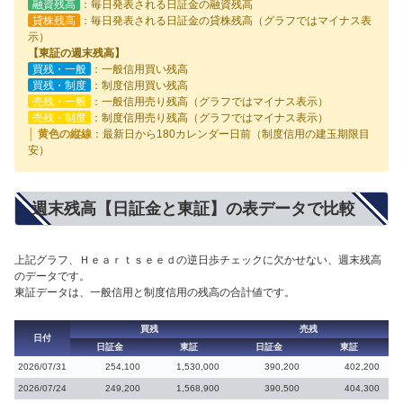
融資残高
：毎日発表される日証金の融資残高
貸株残高
：毎日発表される日証金の貸株残高（グラフではマイナス表
示）
【東証の週末残高】
買残・一般
：一般信用買い残高
買残・制度
：制度信用買い残高
売残・一般
：一般信用売り残高（グラフではマイナス表示）
売残・制度
：制度信用売り残高（グラフではマイナス表示）
│ 黄色の縦線
：最新日から180カレンダー日前（制度信用の建玉期限目
安）
週末残高【日証金と東証】の表データで比較
上記グラフ、Ｈｅａｒｔｓｅｅｄの逆日歩チェックに欠かせない、週末残高
のデータです。
東証データは、一般信用と制度信用の残高の合計値です。
買残
売残
日付
日証金
東証
日証金
東証
2026/07/31
254,100
1,530,000
390,200
402,200
2026/07/24
249,200
1,568,900
390,500
404,300