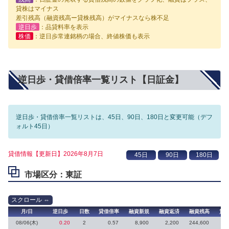
貸株はマイナス
差引残高（融資残高ー貸株残高）がマイナスなら株不足
逆日歩
：品貸料率を表示
株価
：逆日歩常連銘柄の場合、終値株価も表示
逆日歩・貸借倍率一覧リスト【日証金】
逆日歩・貸借倍率一覧リストは、45日、90日、180日と変更可能（デフ
ォルト45日）
貸借情報【更新日】2026年8月7日
市場区分：東証
月/日
逆日歩
日数
貸借倍率
融資新規
融資返済
融資残高
貸
08/06(木)
0.20
2
0.57
8,900
2,200
244,600