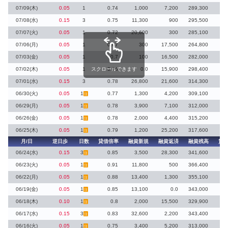
07/09(木)
0.05
1
0.74
1,000
7,200
289,300
07/08(水)
0.15
3
0.75
11,300
900
295,500
07/07(火)
0.05
1
0.72
20,600
300
285,100
07/06(月)
0.05
1
0.67
300
17,500
264,800
07/03(金)
0.05
1
0.7
100
16,500
282,000
07/02(木)
0.05
1
スクロールできます
0.74
0.0
15,900
298,400
07/01(水)
0.15
3
0.78
26,800
21,600
314,300
06/30(火)
0.05
1
0.77
1,300
4,200
309,100
注
06/29(月)
0.05
1
0.78
3,900
7,100
312,000
注
06/26(金)
0.05
1
0.78
2,000
4,400
315,200
注
06/25(木)
0.05
1
0.79
1,200
25,200
317,600
注
月/日
逆日歩
日数
貸借倍率
融資新規
融資返済
融資残高
貸
06/24(水)
0.15
3
0.85
3,500
28,300
341,600
注
06/23(火)
0.05
1
0.91
11,800
500
366,400
注
06/22(月)
0.05
1
0.88
13,400
1,300
355,100
注
06/19(金)
0.05
1
0.85
13,100
0.0
343,000
注
06/18(木)
0.10
1
0.8
2,000
15,500
329,900
注
06/17(水)
0.15
3
0.83
32,600
2,200
343,400
注
06/16(火)
0.05
1
0.75
3,400
5,200
313,000
注