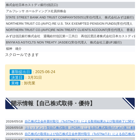
株式会社日本カストディ銀行(信託口)
アルフレッサ ホールディングス社員持株会
STATE STREET BANK AND TRUST COMPANY505051(常任代理人 株式会社みずほ銀行)
NORTHERN TRUST CO.(AVFC) RE U.S. TAX EXEMPTED PENSION FUNDS(常
NORTHERN TRUST CO.(AVFC)RE NON TREATY CLIENTS ACCOUNT(常任代理人 
みずほ信託銀行株式会社 退職給付信託第一三共口 再信託受託者株式会社日本カストディ銀
BNYM AS AGT/CLTS NON TREATY JASDEC(常任代理人 株式会社三菱UFJ銀行)
福神 雄介
スクロールできます
書類提出日
：2025-06-24
決算日
：3月31日
業種
：卸売業
開示情報【自己株式取得・優待】
2026/05/18
自己株式立会外買付取引（ToSTNeT-3）による取得結果および取得終了に関する
2026/05/18
コミットメント型自己株式取得（FCSR）による自己株式取得のための第三者割当
2026/05/15
自己株式の取得および自己株式立会外買付取引（ToSTNeT-3）による自己株式