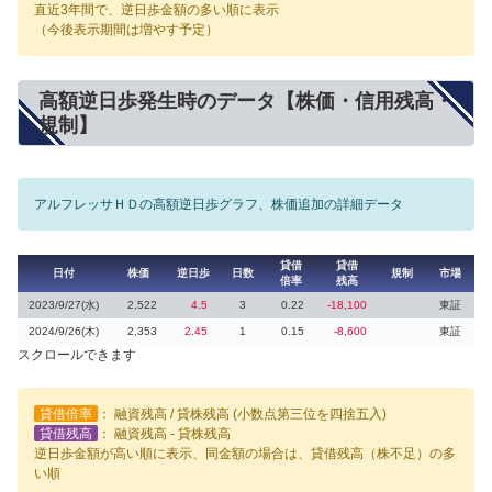
直近3年間で、逆日歩金額の多い順に表示
（今後表示期間は増やす予定）
高額逆日歩発生時のデータ【株価・信用残高・
規制】
アルフレッサＨＤの高額逆日歩グラフ、株価追加の詳細データ
貸借
貸借
日付
株価
逆日歩
日数
規制
市場
倍率
残高
2023/9/27(水)
2,522
4.5
3
0.22
-18,100
東証
2024/9/26(木)
2,353
2.45
1
0.15
-8,600
東証
スクロールできます
貸借倍率
： 融資残高 / 貸株残高 (小数点第三位を四捨五入)
貸借残高
： 融資残高 - 貸株残高
逆日歩金額が高い順に表示、同金額の場合は、貸借残高（株不足）の多
い順