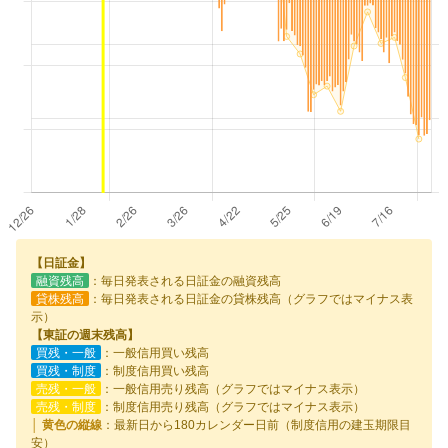
【日証金】
融資残高
：毎日発表される日証金の融資残高
貸株残高
：毎日発表される日証金の貸株残高（グラフではマイナス表
示）
【東証の週末残高】
買残・一般
：一般信用買い残高
買残・制度
：制度信用買い残高
売残・一般
：一般信用売り残高（グラフではマイナス表示）
売残・制度
：制度信用売り残高（グラフではマイナス表示）
│ 黄色の縦線
：最新日から180カレンダー日前（制度信用の建玉期限目
安）