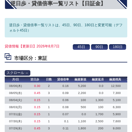
逆日歩・貸借倍率一覧リスト【日証金】
逆日歩・貸借倍率一覧リストは、45日、90日、180日と変更可能（デフ
ォルト45日）
貸借情報【更新日】2026年8月7日
市場区分：東証
月/日
逆日歩
日数
貸借倍率
融資新規
融資返済
融資残高
貸
08/06(木)
0.30
2
0.16
5,200
0.0
12,500
08/05(水)
0.45
3
0.09
2,200
0.0
7,300
08/04(火)
0.15
1
0.06
100
1,300
5,100
5
08/03(月)
0.15
1
0.08
500
100
6,300
07/31(金)
0.15
1
0.07
0.0
1,700
5,900
3
07/30(木)
0.15
1
0.1
1,100
2,500
7,600
07/29(水)
0.45
3
0.11
1,800
200
9,000
3