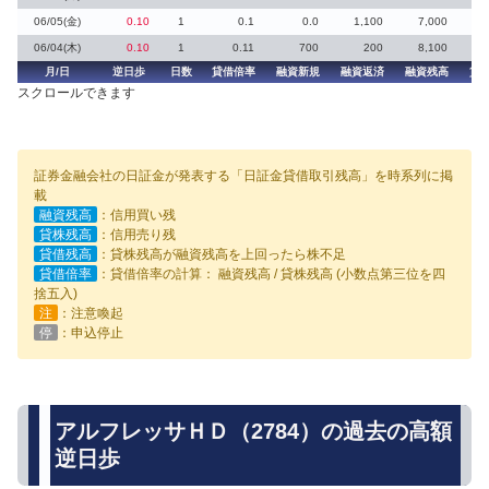
06/05(金)
0.10
1
0.1
0.0
1,100
7,000
06/04(木)
0.10
1
0.11
700
200
8,100
月/日
逆日歩
日数
貸借倍率
融資新規
融資返済
融資残高
貸
スクロールできます
証券金融会社の日証金が発表する「日証金貸借取引残高」を時系列に掲
載
融資残高
：信用買い残
貸株残高
：信用売り残
貸借残高
：貸株残高が融資残高を上回ったら株不足
貸借倍率
：貸借倍率の計算： 融資残高 / 貸株残高 (小数点第三位を四
捨五入)
注
：注意喚起
停
：申込停止
アルフレッサＨＤ（2784）の過去の高額
逆日歩