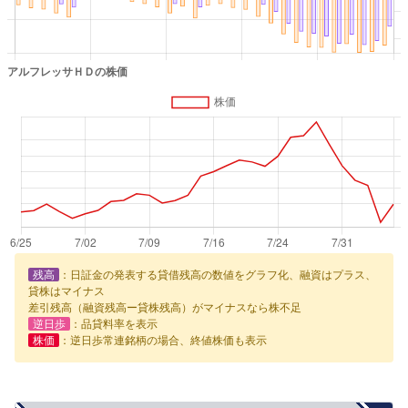
残高
：日証金の発表する貸借残高の数値をグラフ化、融資はプラス、
貸株はマイナス
差引残高（融資残高ー貸株残高）がマイナスなら株不足
逆日歩
：品貸料率を表示
株価
：逆日歩常連銘柄の場合、終値株価も表示