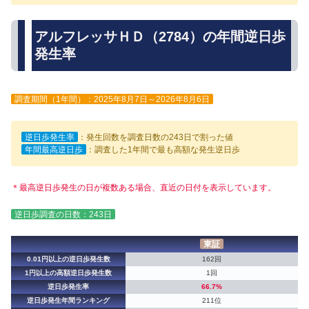
アルフレッサＨＤ（2784）の年間逆日歩
発生率
調査期間（1年間）：2025年8月7日～2026年8月6日
逆日歩発生率
：発生回数を調査日数の243日で割った値
年間最高逆日歩
：調査した1年間で最も高額な発生逆日歩
＊最高逆日歩発生の日が複数ある場合、直近の日付を表示しています。
逆日歩調査の日数：243日
東証
0.01円以上の逆日歩発生数
162回
1円以上の高額逆日歩発生数
1回
逆日歩発生率
66.7%
逆日歩発生年間ランキング
211位