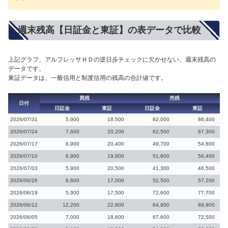
週末残高【日証金と東証】の表データで比較
上記グラフ、アルフレッサＨＤの逆日歩チェックに欠かせない、週末残高の
データです。
東証データは、一般信用と制度信用の残高の合計値です。
買残
売残
日付
日証金
東証
日証金
東証
2026/07/31
5,900
18,500
82,000
86,400
2026/07/24
7,600
20,200
62,500
67,300
2026/07/17
6,900
20,400
49,700
54,800
2026/07/10
6,900
19,800
51,800
56,400
2026/07/03
5,900
20,500
41,300
46,500
2026/06/26
6,600
17,000
52,500
57,200
2026/06/19
5,900
17,500
72,600
77,700
2026/06/12
12,200
22,800
64,900
69,900
2026/06/05
7,000
18,600
67,600
72,500