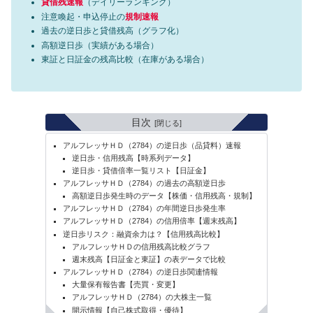
貸借残速報
（デイリーランキング）
注意喚起・申込停止の
規制速報
過去の逆日歩と貸借残高（グラフ化）
高額逆日歩（実績がある場合）
東証と日証金の残高比較（在庫がある場合）
目次
アルフレッサＨＤ（2784）の逆日歩（品貸料）速報
逆日歩・信用残高【時系列データ】
逆日歩・貸借倍率一覧リスト【日証金】
アルフレッサＨＤ（2784）の過去の高額逆日歩
高額逆日歩発生時のデータ【株価・信用残高・規制】
アルフレッサＨＤ（2784）の年間逆日歩発生率
アルフレッサＨＤ（2784）の信用倍率【週末残高】
逆日歩リスク：融資余力は？【信用残高比較】
アルフレッサＨＤの信用残高比較グラフ
週末残高【日証金と東証】の表データで比較
アルフレッサＨＤ（2784）の逆日歩関連情報
大量保有報告書【売買・変更】
アルフレッサＨＤ（2784）の大株主一覧
開示情報【自己株式取得・優待】