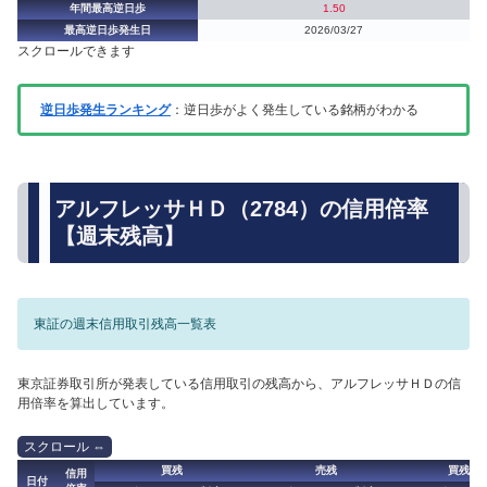
年間最高逆日歩
1.50
最高逆日歩発生日
2026/03/27
スクロールできます
逆日歩発生ランキング
：逆日歩がよく発生している銘柄がわかる
アルフレッサＨＤ（2784）の信用倍率
【週末残高】
東証の週末信用取引残高一覧表
東京証券取引所が発表している信用取引の残高から、アルフレッサＨＤの信
用倍率を算出しています。
買残
売残
買残（
信用
日付