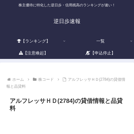
株主優待に特化した逆日歩・信用残高のランキングが速い！
逆日歩速報
【ランキング】
一覧
【注意喚起】
【申込停止】
ホーム
株コード
アルフレッサＨＤ(2784)の貸借情
報と品貸料
アルフレッサＨＤ(2784)の貸借情報と品貸
料