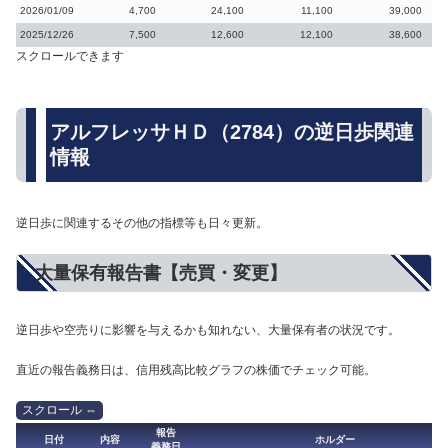
2026/01/09
4,700
24,100
11,100
39,000
2025/12/26
7,500
12,600
12,100
38,600
スクロールできます
アルフレッサＨＤ（2784）の逆日歩関連
情報
逆日歩に関連するその他の指標等も日々更新。
大量保有報告書【売買・変更】
逆日歩や空売りに影響を与えるかも知れない、大量保有者の状況です。
直近の報告義務日は、信用残高比較グラフの株価でチェック可能。
報告
日付
内容
ホルダー
義務日