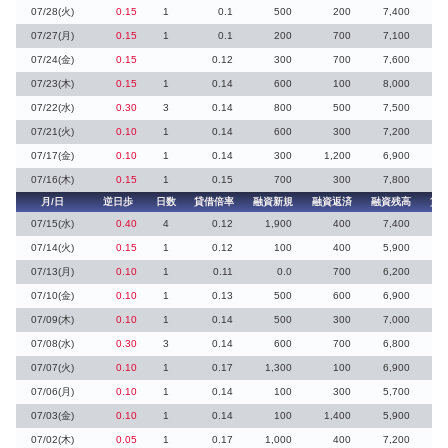
07/28(火)
0.15
1
0.1
500
200
7,400
5
07/27(月)
0.15
1
0.1
200
700
7,100
7
07/24(金)
0.15
0.12
300
700
7,600
4
07/23(木)
0.15
1
0.14
600
100
8,000
4
07/22(水)
0.30
3
0.14
800
500
7,500
1
07/21(火)
0.10
1
0.14
600
300
7,200
2
07/17(金)
0.10
1
0.14
300
1,200
6,900
07/16(木)
0.15
1
0.15
700
300
7,800
月/日
逆日歩
日数
貸借倍率
融資新規
融資返済
融資残高
貸
07/15(水)
0.40
4
0.12
1,900
400
7,400
8
07/14(火)
0.15
1
0.12
100
400
5,900
07/13(月)
0.10
1
0.11
0.0
700
6,200
4
07/10(金)
0.10
1
0.13
500
600
6,900
2
07/09(木)
0.10
1
0.14
500
300
7,000
1
07/08(水)
0.30
3
0.14
600
700
6,800
7
07/07(火)
0.10
1
0.17
1,300
100
6,900
07/06(月)
0.10
1
0.14
100
300
5,700
07/03(金)
0.10
1
0.14
100
1,400
5,900
07/02(木)
0.05
1
0.17
1,000
400
7,200