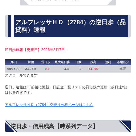
アルフレッサＨＤ（2784）の逆日歩（品
貸料）速報
逆日歩速報【更新日】2026年8月7日
月/日
株価
逆日歩
最大逆日歩
日数
残高
規制
市場区分
08/06(木)
2,197.5
0.3
4.4
2
-64,700
東証
スクロールできます
逆日歩速報は11前後に更新、日証金一覧リストの貸借残の更新（前日速報）
はお昼過ぎです。
アルフレッサＨＤ（2784）空売り分析ページはこちら
逆日歩・信用残高【時系列データ】