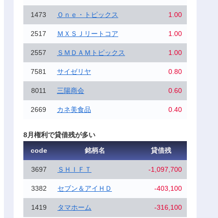
1473
Ｏｎｅ・トピックス
1.00
2517
ＭＸＳＪリートコア
1.00
2557
ＳＭＤＡＭトピックス
1.00
7581
サイゼリヤ
0.80
8011
三陽商会
0.60
2669
カネ美食品
0.40
8月権利で貸借残が多い
code
銘柄名
貸借残
3697
ＳＨＩＦＴ
-1,097,700
3382
セブン＆アイＨＤ
-403,100
1419
タマホーム
-316,100