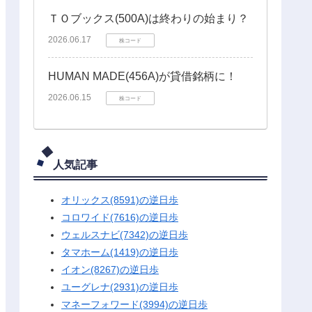
ＴＯブックス(500A)は終わりの始まり？
2026.06.17
株コード
HUMAN MADE(456A)が貸借銘柄に！
2026.06.15
株コード
人気記事
オリックス(8591)の逆日歩
コロワイド(7616)の逆日歩
ウェルスナビ(7342)の逆日歩
タマホーム(1419)の逆日歩
イオン(8267)の逆日歩
ユーグレナ(2931)の逆日歩
マネーフォワード(3994)の逆日歩