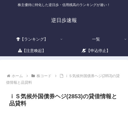
株主優待に特化した逆日歩・信用残高のランキングが速い！
逆日歩速報
【ランキング】
一覧
【注意喚起】
【申込停止】
ホーム
株コード
ｉＳ気候外国債券ヘジ(2853)の貸
借情報と品貸料
ｉＳ気候外国債券ヘジ(2853)の貸借情報と
品貸料