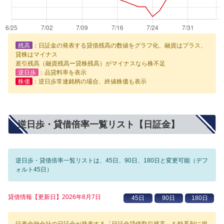
残高
：日証金の発表する貸借残高の数値をグラフ化、融資はプラス、
貸株はマイナス
差引残高（融資残高ー貸株残高）がマイナスなら株不足
逆日歩
：品貸料率を表示
株価
：逆日歩常連銘柄の場合、終値株価も表示
逆日歩・貸借倍率一覧リスト【日証金】
逆日歩・貸借倍率一覧リストは、45日、90日、180日と変更可能（デフ
ォルト45日）
貸借情報【更新日】2026年8月7日