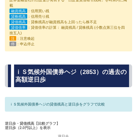
証券金融会社の日証金が発表する「日証金貸借取引残高」を時系列に掲
載
融資残高
：信用買い残
貸株残高
：信用売り残
貸借残高
：貸株残高が融資残高を上回ったら株不足
貸借倍率
：貸借倍率の計算： 融資残高 / 貸株残高 (小数点第三位を四
捨五入)
注
：注意喚起
停
：申込停止
ｉＳ気候外国債券ヘジ（2853）の過去の
高額逆日歩
ｉＳ気候外国債券ヘジの貸借残高と逆日歩をグラフで比較