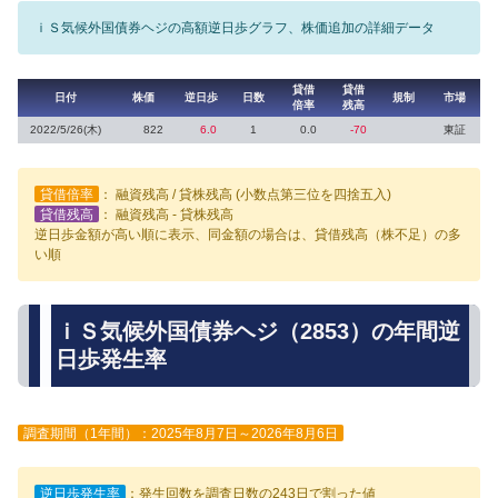
ｉＳ気候外国債券ヘジの高額逆日歩グラフ、株価追加の詳細データ
貸借
貸借
日付
株価
逆日歩
日数
規制
市場
倍率
残高
2022/5/26(木)
822
6.0
1
0.0
-70
東証
貸借倍率
： 融資残高 / 貸株残高 (小数点第三位を四捨五入)
貸借残高
： 融資残高 - 貸株残高
逆日歩金額が高い順に表示、同金額の場合は、貸借残高（株不足）の多
い順
ｉＳ気候外国債券ヘジ（2853）の年間逆
日歩発生率
調査期間（1年間）：2025年8月7日～2026年8月6日
逆日歩発生率
：発生回数を調査日数の243日で割った値