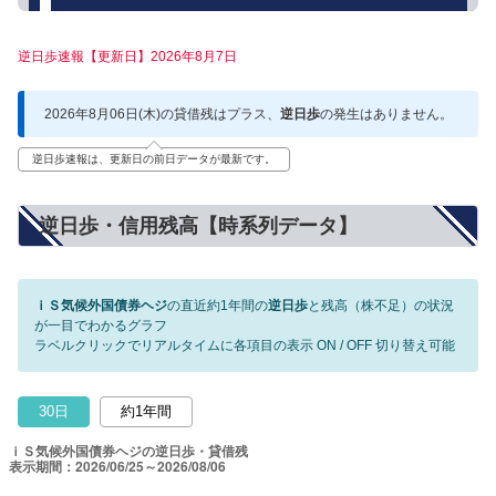
逆日歩速報【更新日】2026年8月7日
2026年8月06日(木)の貸借残はプラス、
逆日歩
の発生はありません。
逆日歩速報は、更新日の前日データが最新です。
逆日歩・信用残高【時系列データ】
ｉＳ気候外国債券ヘジ
の直近約1年間の
逆日歩
と残高（株不足）の状況
が一目でわかるグラフ
ラベルクリックでリアルタイムに各項目の表示 ON / OFF 切り替え可能
30日
約1年間