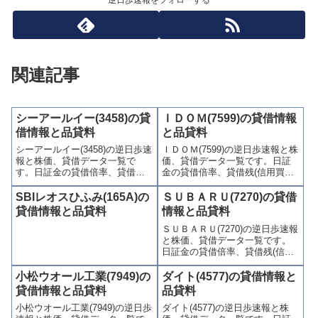
逆日歩速報をフォローする
関連記事
シーアールイー(3458)の貸
ＩＤＯＭ(7599)の貸借情報
借情報と品貸料
と品貸料
シーアールイー(3458)の逆日歩速
ＩＤＯＭ(7599)の逆日歩速報と株
報と株価、貸借データ一覧で
価、貸借データ一覧です。日証
す。日証金の貸借倍率、貸借残
金の貸借倍率、貸借残(信用買
(信用買残、信用売残)、品貸料
残、信用売残)、品貸料(逆日
(逆日歩)、東証の週末残高、規制
歩)、東証の週末残高、規制(注意
SBIレオスひふみ(165A)の
ＳＵＢＡＲＵ(7270)の貸借
(注意喚起・申込停止)など、空売
喚起・申込停止)など、空売り関
貸借情報と品貸料
情報と品貸料
り関連情報を集計し、図解でわ
連情報を集計し、図解でわかり
ＳＵＢＡＲＵ(7270)の逆日歩速報
かりやすくまとめて掲載してい
やすくまとめて掲載していま
と株価、貸借データ一覧です。
ます。
す。
日証金の貸借倍率、貸借残(信用
買残、信用売残)、品貸料(逆日
歩)、東証の週末残高、規制(注意
小松ウオール工業(7949)の
ダイト(4577)の貸借情報と
喚起・申込停止)など、空売り関
貸借情報と品貸料
品貸料
連情報を集計し、図解でわかり
小松ウオール工業(7949)の逆日歩
ダイト(4577)の逆日歩速報と株
やすくまとめて掲載していま