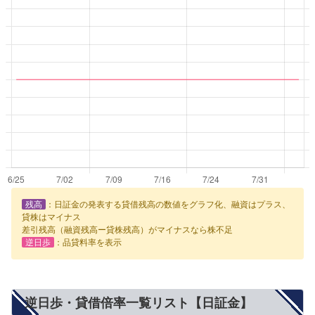
残高
：日証金の発表する貸借残高の数値をグラフ化、融資はプラス、
貸株はマイナス
差引残高（融資残高ー貸株残高）がマイナスなら株不足
逆日歩
：品貸料率を表示
逆日歩・貸借倍率一覧リスト【日証金】