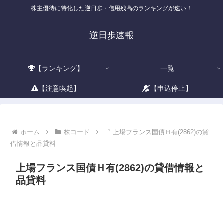
株主優待に特化した逆日歩・信用残高のランキングが速い！
逆日歩速報
【ランキング】
一覧
【注意喚起】
【申込停止】
ホーム
株コード
上場フランス国債Ｈ有(2862)の貸
借情報と品貸料
上場フランス国債Ｈ有(2862)の貸借情報と
品貸料