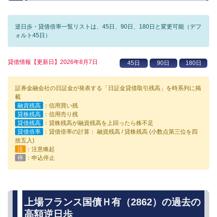
逆日歩・貸借倍率一覧リストは、45日、90日、180日と変更可能（デフ
ォルト45日）
貸借情報【更新日】2026年8月7日
証券金融会社の日証金が発表する「日証金貸借取引残高」を時系列に掲
載
融資残高
：信用買い残
貸株残高
：信用売り残
貸借残高
：貸株残高が融資残高を上回ったら株不足
貸借倍率
：貸借倍率の計算： 融資残高 / 貸株残高 (小数点第三位を四
捨五入)
注
：注意喚起
停
：申込停止
上場フランス国債Ｈ有（2862）の過去の
高額逆日歩