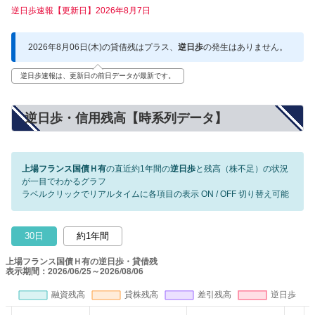
逆日歩速報【更新日】2026年8月7日
2026年8月06日(木)の貸借残はプラス、
逆日歩
の発生はありません。
逆日歩速報は、更新日の前日データが最新です。
逆日歩・信用残高【時系列データ】
上場フランス国債Ｈ有
の直近約1年間の
逆日歩
と残高（株不足）の状況
が一目でわかるグラフ
ラベルクリックでリアルタイムに各項目の表示 ON / OFF 切り替え可能
30日
約1年間