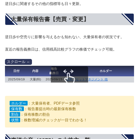
逆日歩に関連するその他の指標等も日々更新。
大量保有報告書【売買・変更】
逆日歩や空売りに影響を与えるかも知れない、大量保有者の状況です。
直近の報告義務日は、信用残高比較グラフの株価でチェック可能。
報告
日付
内容
ホルダー
義務日
2025/09/19
大量(特)
2025/09/15
野村アセットマネジメント 他
スクロールできます
ホルダー
：大量保有者、PDFデータ参照
保有数
：報告書提出時の最新保有株数
割合
：保有株数の割合
状態
：株数増減のチェックが一目でわかる！