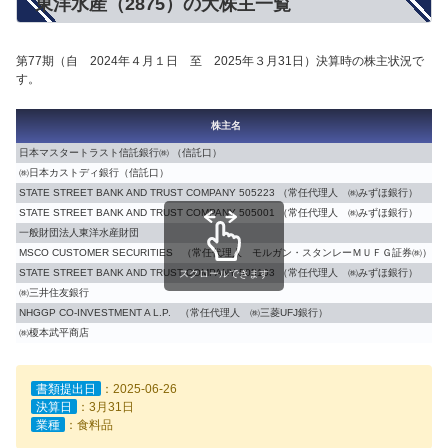
東洋水産（2875）の大株主一覧
第77期（自 2024年４月１日 至 2025年３月31日）決算時の株主状況で
す。
株主名
【
日本マスタートラスト信託銀行㈱ （信託口）
1
㈱日本カストディ銀行（信託口）
7
STATE STREET BANK AND TRUST COMPANY 505223 （常任代理人 ㈱みずほ銀行）
5
STATE STREET BANK AND TRUST COMPANY 505001 （常任代理人 ㈱みずほ銀行）
3
一般財団法人東洋水産財団
3
MSCO CUSTOMER SECURITIES （常任代理人 モルガン・スタンレーＭＵＦＧ証券㈱）
2
STATE STREET BANK AND TRUST COMPANY 505103 （常任代理人 ㈱みずほ銀行）
1
スクロールできます
㈱三井住友銀行
1
NHGGP CO-INVESTMENT A L.P. （常任代理人 ㈱三菱UFJ銀行）
1
㈱榎本武平商店
1
書類提出日
：2025-06-26
決算日
：3月31日
業種
：食料品