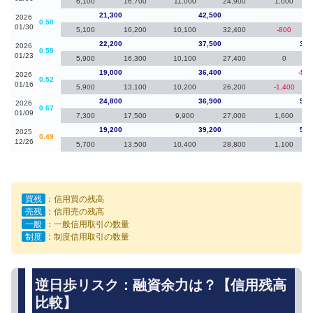
6,100
16,700
11,000
24,900
1,000
21,300
42,500
-90
2026
0.50
01/30
5,100
16,200
10,100
32,400
-800
22,200
37,500
3,2
2026
0.59
01/23
5,900
16,300
10,100
27,400
0
19,000
36,400
-5,8
2026
0.52
01/16
5,900
13,100
10,200
26,200
-1,400
24,800
36,900
5,6
2026
0.67
01/09
7,300
17,500
9,900
27,000
1,600
19,200
39,200
5,1
2025
0.49
12/26
5,700
13,500
10,400
28,800
1,100
買残
：信用買の残高
売残
：信用売の残高
一般
：一般信用取引の数量
制度
：制度信用取引の数量
逆日歩リスク：融資余力は？【信用残高
比較】