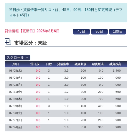
逆日歩・貸借倍率一覧リストは、45日、90日、180日と変更可能（デフ
ォルト45日）
貸借情報【更新日】2026年8月6日
市場区分：東証
月/日
逆日歩
日数
貸借倍率
融資新規
融資返済
融資残高
貸
08/05(水)
0.0
3
3.5
500
0.0
1,400
08/04(火)
0.0
1
3.0
100
100
900
08/03(月)
0.0
1
3.0
300
0.0
900
07/31(金)
0.0
1
1.2
300
200
600
07/30(木)
0.0
1
1.0
300
700
500
07/29(水)
0.0
3
1.0
400
400
900
07/28(火)
0.0
1
1.0
100
100
900
07/27(月)
0.0
1
1.0
200
200
900
07/24(金)
0.0
1.0
0.0
300
900