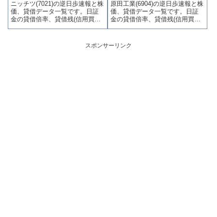
ニッチツ(7021)の逆日歩速報と株
原田工業(6904)の逆日歩速報と株
かりやすくまとめて掲載してい
かりやすくまとめて掲載してい
価、貸借データ一覧です。日証
価、貸借データ一覧です。日証
ます。
ます。
金の貸借倍率、貸借残(信用買
金の貸借倍率、貸借残(信用買
残、信用売残)、品貸料(逆日
残、信用売残)、品貸料(逆日
歩)、東証の週末残高、規制(注意
歩)、東証の週末残高、規制(注意
喚起・申込停止)など、空売り関
喚起・申込停止)など、空売り関
スポンサーリンク
連情報を集計し、図解でわかり
連情報を集計し、図解でわかり
やすくまとめて掲載していま
やすくまとめて掲載していま
す。
す。