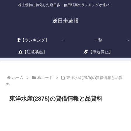
株主優待に特化した逆日歩・信用残高のランキングが速い！
逆日歩速報
【ランキング】
一覧
【注意喚起】
【申込停止】
ホーム
株コード
東洋水産(2875)の貸借情報と品貸
料
東洋水産(2875)の貸借情報と品貸料