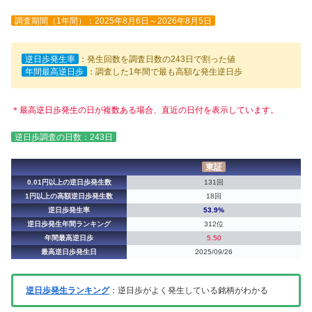
調査期間（1年間）：2025年8月6日～2026年8月5日
逆日歩発生率
：発生回数を調査日数の243日で割った値
年間最高逆日歩
：調査した1年間で最も高額な発生逆日歩
＊最高逆日歩発生の日が複数ある場合、直近の日付を表示しています。
逆日歩調査の日数：243日
東証
0.01円以上の逆日歩発生数
131回
1円以上の高額逆日歩発生数
18回
逆日歩発生率
53.9%
逆日歩発生年間ランキング
312位
年間最高逆日歩
5.50
最高逆日歩発生日
2025/09/26
逆日歩発生ランキング
：逆日歩がよく発生している銘柄がわかる