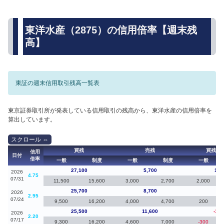
東洋水産（2875）の信用倍率【週末残
高】
東証の週末信用取引残高一覧表
東京証券取引所が発表している信用取引の残高から、東洋水産の信用倍率を
算出しています。
買残
売残
買残（
信用
日付
倍率
一般
制度
一般
制度
一般
27,100
5,700
1,4
2026
4.75
07/31
11,500
15,600
3,000
2,700
2,000
25,700
8,700
20
2026
2.95
07/24
9,500
16,200
4,000
4,700
200
25,500
11,600
-1,3
2026
2.20
07/17
9,300
16,200
4,600
7,000
-300