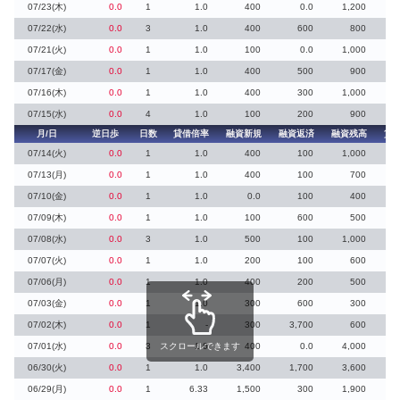
07/23(木)
0.0
1
1.0
400
0.0
1,200
07/22(水)
0.0
3
1.0
400
600
800
07/21(火)
0.0
1
1.0
100
0.0
1,000
07/17(金)
0.0
1
1.0
400
500
900
07/16(木)
0.0
1
1.0
400
300
1,000
07/15(水)
0.0
4
1.0
100
200
900
月/日
逆日歩
日数
貸借倍率
融資新規
融資返済
融資残高
貸
07/14(火)
0.0
1
1.0
400
100
1,000
07/13(月)
0.0
1
1.0
400
100
700
07/10(金)
0.0
1
1.0
0.0
100
400
07/09(木)
0.0
1
1.0
100
600
500
07/08(水)
0.0
3
1.0
500
100
1,000
07/07(火)
0.0
1
1.0
200
100
600
07/06(月)
0.0
1
1.0
400
200
500
07/03(金)
0.0
1
1.0
300
600
300
07/02(木)
0.0
1
-
300
3,700
600
07/01(水)
0.0
3
スクロールできます
1.0
400
0.0
4,000
06/30(火)
0.0
1
1.0
3,400
1,700
3,600
3
06/29(月)
0.0
1
6.33
1,500
300
1,900