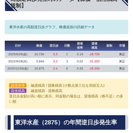
規制】
東洋水産の高額逆日歩グラフ、株価追加の詳細データ
貸借
貸借
日付
株価
逆日歩
日数
規制
市場
倍率
残高
2025/9/26(金)
10,730
5.5
1
0.19
-18,700
東証
2022/9/28(水)
5,840
4.2
3
0.02
-31,300
東証
2025/12/26(金)
10,875
2.4
6
0.26
-16,300
東証
貸借倍率
： 融資残高 / 貸株残高 (小数点第三位を四捨五入)
貸借残高
： 融資残高 - 貸株残高
逆日歩金額が高い順に表示、同金額の場合は、貸借残高（株不足）の多
い順
東洋水産（2875）の年間逆日歩発生率