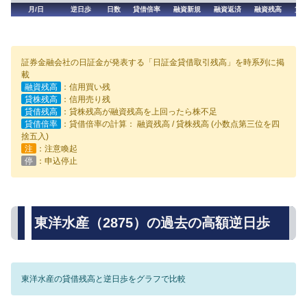
月/日
逆日歩
日数
貸借倍率
融資新規
融資返済
融資残高
貸
証券金融会社の日証金が発表する「日証金貸借取引残高」を時系列に掲
載
融資残高
：信用買い残
貸株残高
：信用売り残
貸借残高
：貸株残高が融資残高を上回ったら株不足
貸借倍率
：貸借倍率の計算： 融資残高 / 貸株残高 (小数点第三位を四
捨五入)
注
：注意喚起
停
：申込停止
東洋水産（2875）の過去の高額逆日歩
東洋水産の貸借残高と逆日歩をグラフで比較