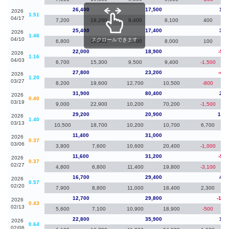
26,400
17,500
1,0
2026
1.51
04/17
7,200
19,200
9,400
8,100
400
25,400
17,400
3,4
2026
1.46
04/10
スクロールできます
6,800
18,600
9,400
8,000
100
22,000
18,900
-5,8
2026
1.16
04/03
6,700
15,300
9,500
9,400
-1,500
27,800
23,200
-4,1
2026
1.20
03/27
8,200
19,600
12,700
10,500
-800
31,900
80,400
2,7
2026
0.40
03/19
9,000
22,900
10,200
70,200
-1,500
29,200
20,900
17,8
2026
1.40
03/13
10,500
18,700
10,200
10,700
6,700
11,400
31,000
-20
2026
0.37
03/06
3,800
7,600
10,600
20,400
-1,000
11,600
31,200
-5,1
2026
0.37
02/27
4,800
6,800
11,400
19,800
-3,100
16,700
29,400
4,0
2026
0.57
02/20
7,900
8,800
11,000
18,400
2,300
12,700
29,800
-10,
2026
0.43
02/13
5,600
7,100
10,900
18,900
-500
22,800
35,900
1,5
2026
0.64
02/06