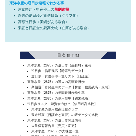
東洋水産の逆日歩速報でわかる事
注意喚起・申込停止の
規制速報
過去の逆日歩と貸借残高（グラフ化）
高額逆日歩（実績がある場合）
東証と日証金の残高比較（在庫がある場合）
目次
東洋水産（2875）の逆日歩（品貸料）速報
逆日歩・信用残高【時系列データ】
逆日歩・貸借倍率一覧リスト【日証金】
東洋水産（2875）の過去の高額逆日歩
高額逆日歩発生時のデータ【株価・信用残高・規制】
東洋水産（2875）の年間逆日歩発生率
東洋水産（2875）の信用倍率【週末残高】
逆日歩リスク：融資余力は？【信用残高比較】
東洋水産の信用残高比較グラフ
週末残高【日証金と東証】の表データで比較
東洋水産（2875）の逆日歩関連情報
大量保有報告書【売買・変更】
東洋水産（2875）の大株主一覧