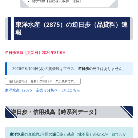
開示情報【自己株式取得・優待】
東洋水産（2875）の逆日歩（品貸料）速
報
逆日歩速報【更新日】2026年8月6日
2026年8月05日(水)の貸借残はプラス、
逆日歩
の発生はありません。
逆日歩速報は、更新日の前日データが最新です。
東洋水産（2875）空売り分析ページはこちら
逆日歩・信用残高【時系列データ】
東洋水産
の直近約1年間の
逆日歩
と残高（株不足）の状況が一目でわか