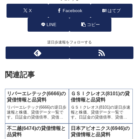
X
Facebook
はてブ
LINE
コピー
逆日歩速報をフォローする
関連記事
リバーエレテック(6666)の
ＧＳＩクレオス(8101)の貸
貸借情報と品貸料
借情報と品貸料
リバーエレテック(6666)の逆日歩
ＧＳＩクレオス(8101)の逆日歩速
速報と株価、貸借データ一覧で
報と株価、貸借データ一覧で
す。日証金の貸借倍率、貸借残
す。日証金の貸借倍率、貸借残
(信用買残、信用売残)、品貸料
(信用買残、信用売残)、品貸料
(逆日歩)、東証の週末残高、規制
(逆日歩)、東証の週末残高、規制
不二越(6474)の貸借情報と
日本アビオニクス(6946)の
(注意喚起・申込停止)など、空売
(注意喚起・申込停止)など、空売
品貸料
貸借情報と品貸料
り関連情報を集計し、図解でわ
り関連情報を集計し、図解でわ