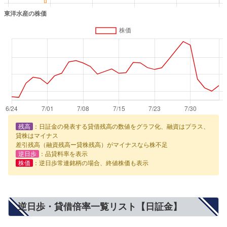
残高
：日証金の発表する貸借残高の数値をグラフ化、融資はプラス、
貸株はマイナス
差引残高（融資残高ー貸株残高）がマイナスなら株不足
逆日歩
：品貸料率を表示
株価
：逆日歩常連銘柄の場合、終値株価も表示
逆日歩・貸借倍率一覧リスト【日証金】