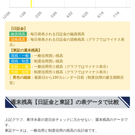
【日証金】
融資残高
：毎日発表される日証金の融資残高
貸株残高
：毎日発表される日証金の貸株残高（グラフではマイナス表
示）
【東証の週末残高】
買残・一般
：一般信用買い残高
買残・制度
：制度信用買い残高
売残・一般
：一般信用売り残高（グラフではマイナス表示）
売残・制度
：制度信用売り残高（グラフではマイナス表示）
│ 黄色の縦線
：最新日から180カレンダー日前（制度信用の建玉期限目
安）
週末残高【日証金と東証】の表データで比較
上記グラフ、東洋水産の逆日歩チェックに欠かせない、週末残高のデータで
す。
東証データは、一般信用と制度信用の残高の合計値です。