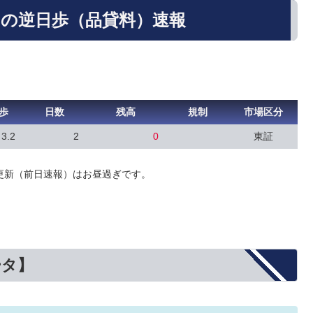
）の逆日歩（品貸料）速報
歩
日数
残高
規制
市場区分
3.2
2
0
東証
更新（前日速報）はお昼過ぎです。
ータ】