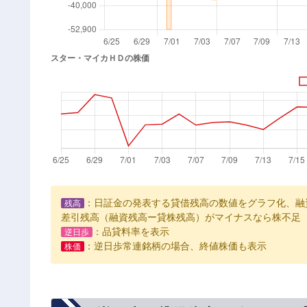
：日証金の発表する貸借残高の数値をグラフ化、融
残高
差引残高（融資残高ー貸株残高）がマイナスなら株不足
：品貸料率を表示
逆日歩
：逆日歩常連銘柄の場合、終値株価も表示
株価