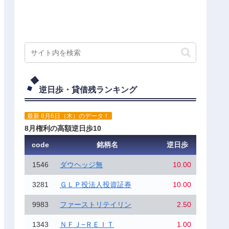
逆日歩・貸借残ランキング
最新 8月6日（木）のデータ！
8月権利の高額逆日歩10
code
銘柄名
逆日歩
1546
ダウヘッジ無
10.00
3281
ＧＬＰ投法人投資証券
10.00
9983
ファーストリテイリン
2.50
1343
ＮＦＪ−ＲＥＩＴ
1.00