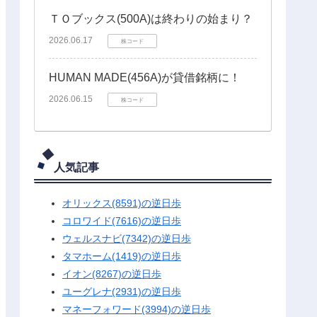
ＴＯブックス(500A)は終わりの始まり？
2026.06.17
株コード
HUMAN MADE(456A)が貸借銘柄に！
2026.06.15
株コード
人気記事
オリックス(8591)の逆日歩
コロワイド(7616)の逆日歩
ウェルスナビ(7342)の逆日歩
タマホーム(1419)の逆日歩
イオン(8267)の逆日歩
ユーグレナ(2931)の逆日歩
マネーフォワード(3994)の逆日歩