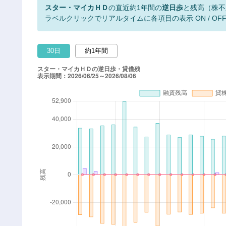
スター・マイカＨＤ
の直近約1年間の
逆日歩
と残高（株不
ラベルクリックでリアルタイムに各項目の表示 ON / OF
30日
約1年間