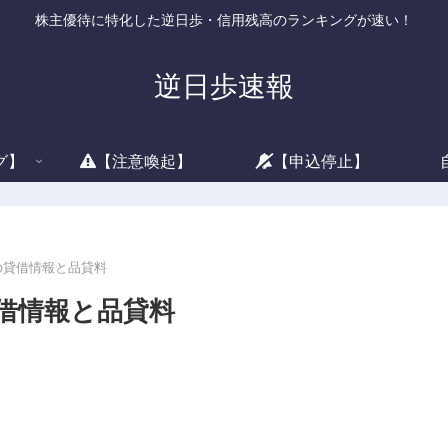
株主優待に特化した逆日歩・信用残高のランキングが速い！
逆日歩速報
グ】
【注意喚起】
【申込停止】
)の貸借情報と品貸料
貸借情報と品貸料