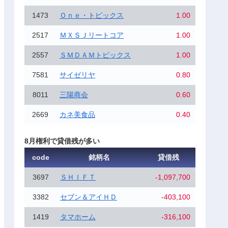
1473
Ｏｎｅ・トピックス
1.00
2517
ＭＸＳＪリートコア
1.00
2557
ＳＭＤＡＭトピックス
1.00
7581
サイゼリヤ
0.80
8011
三陽商会
0.60
2669
カネ美食品
0.40
8月権利で貸借残が多い
code
銘柄名
貸借残
3697
ＳＨＩＦＴ
-1,097,700
3382
セブン＆アイＨＤ
-403,100
1419
タマホーム
-316,100