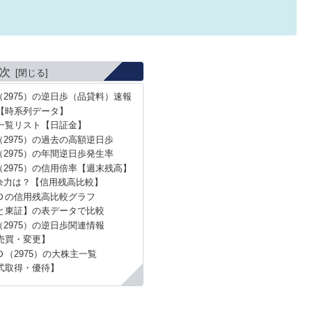
次
2975）の逆日歩（品貸料）速報
【時系列データ】
一覧リスト【日証金】
2975）の過去の高額逆日歩
2975）の年間逆日歩発生率
2975）の信用倍率【週末残高】
余力は？【信用残高比較】
Ｄの信用残高比較グラフ
と東証】の表データで比較
2975）の逆日歩関連情報
売買・変更】
（2975）の大株主一覧
式取得・優待】