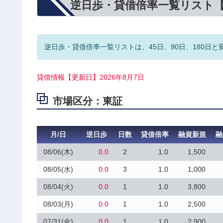
逆日歩・貸借倍率一覧リスト
逆日歩・貸借倍率一覧リストは、45日、90日、180日と
貸借情報【更新日】2026年8月7日
市場区分：東証
月/日
逆日歩
日数
貸借倍率
融資新規
融
08/06(木)
0.0
2
1.0
1,500
08/05(水)
0.0
3
1.0
1,000
08/04(火)
0.0
1
1.0
3,800
08/03(月)
0.0
1
1.0
2,500
07/31(金)
0.0
1
1.0
2,900