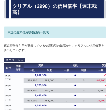
クリアル（2998）の信用倍率【週末残
高】
東証の週末信用取引残高一覧表
東京証券取引所が発表している信用取引の残高から、クリアルの信用倍率を
算出しています。
買残
売残
買残（
信用
日付
倍率
一般
制度
一般
制度
一般
1,062,900
0
-313
2026
-
07/31
578,300
484,600
0
0
-97,100
1,375,900
0
-86
2026
-
07/24
675,400
700,500
0
0
1,900
1,462,400
0
-58
2026
-
07/17
673,500
788,900
0
0
-31,700
1,521,000
0
23,
2026
-
07/10