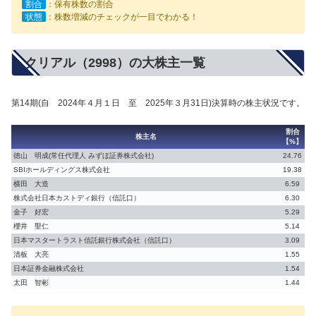
割合
：保有株数の割合
状態
：株数増減のチェックが一目でわかる！
クリアル（2998）の大株主一覧
第14期(自 2024年４月１日 至 2025年３月31日)決算時の株主状況です。
割合
株主名
【%】
徳山 明成(常任代理人 みずほ証券株式会社)
24.76
SBIホールディングス株式会社
19.38
横田 大造
6.59
株式会社日本カストディ銀行（信託口）
6.30
金子 好宏
5.29
櫻井 聖仁
5.14
日本マスタートラスト信託銀行株式会社（信託口）
3.09
清板 大亮
1.55
日本証券金融株式会社
1.54
太田 智彬
1.44