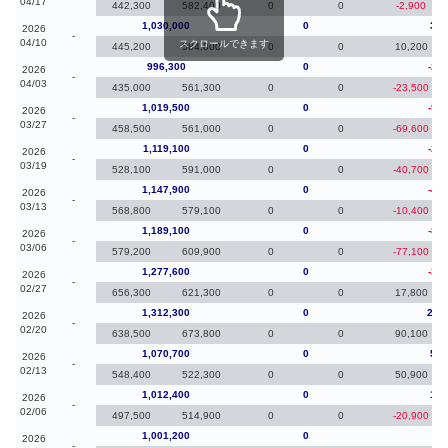
04/17
442,300
582,400
0
0
-2,900
1,030,000
0
33,
2026
-
04/10
スクロールできます
445,200
584,800
0
0
10,200
996,300
0
-23
2026
-
04/03
435,000
561,300
0
0
-23,500
1,019,500
0
-99
2026
-
03/27
458,500
561,000
0
0
-69,600
1,119,100
0
-28
2026
-
03/19
528,100
591,000
0
0
-40,700
1,147,900
0
-41
2026
-
03/13
568,800
579,100
0
0
-10,400
1,189,100
0
-88
2026
-
03/06
579,200
609,900
0
0
-77,100
1,277,600
0
-34
2026
-
02/27
656,300
621,300
0
0
17,800
1,312,300
0
241
2026
-
02/20
638,500
673,800
0
0
90,100
1,070,700
0
58,
2026
-
02/13
548,400
522,300
0
0
50,900
1,012,400
0
11,
2026
-
02/06
497,500
514,900
0
0
-20,900
1,001,200
0
-8
2026
-