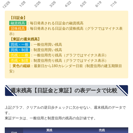
【日証金】
融資残高
：毎日発表される日証金の融資残高
貸株残高
：毎日発表される日証金の貸株残高（グラフではマイナス表
示）
【東証の週末残高】
買残・一般
：一般信用買い残高
買残・制度
：制度信用買い残高
売残・一般
：一般信用売り残高（グラフではマイナス表示）
売残・制度
：制度信用売り残高（グラフではマイナス表示）
│ 黄色の縦線
：最新日から180カレンダー日前（制度信用の建玉期限目
安）
週末残高【日証金と東証】の表データで比較
上記グラフ、クリアルの逆日歩チェックに欠かせない、週末残高のデータで
す。
東証データは、一般信用と制度信用の残高の合計値です。
買残
売残