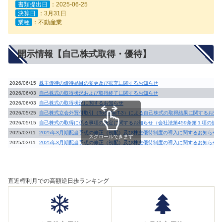
書類提出日
：2025-06-25
決算日
：3月31日
業種
：不動産業
開示情報【自己株式取得・優待】
2026/06/15
株主優待の優待品目の変更及び拡充に関するお知らせ
2026/06/03
自己株式の取得状況および取得終了に関するお知らせ
2026/06/03
自己株式の取得状況に関するお知らせ
2026/05/25
自己株式立会外買付取引（ToSTNeT-3）による自己株式の取得結果に関するお知
2026/05/15
自己株式の取得に係る事項の決定に関するお知らせ（会社法第459条第１項の規
2025/03/11
2025年3月期配当予想の修正（初配）及び株主優待制度の導入に関するお知らせ
スクロールできます
2025/03/11
2025年3月期配当予想の修正（初配）及び株主優待制度の導入に関するお知らせ
直近権利月での高額逆日歩ランキング