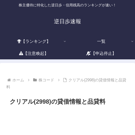
株主優待に特化した逆日歩・信用残高のランキングが速い！
逆日歩速報
【ランキング】
一覧
【注意喚起】
【申込停止】
ホーム
株コード
クリアル(2998)の貸借情報と品貸
料
クリアル(2998)の貸借情報と品貸料