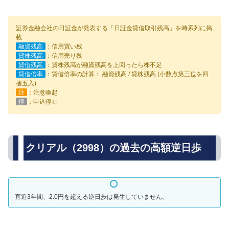
証券金融会社の日証金が発表する「日証金貸借取引残高」を時系列に掲
載
融資残高
：信用買い残
貸株残高
：信用売り残
貸借残高
：貸株残高が融資残高を上回ったら株不足
貸借倍率
：貸借倍率の計算： 融資残高 / 貸株残高 (小数点第三位を四
捨五入)
注
：注意喚起
停
：申込停止
クリアル（2998）の過去の高額逆日歩
直近3年間、2.0円を超える逆日歩は発生していません。