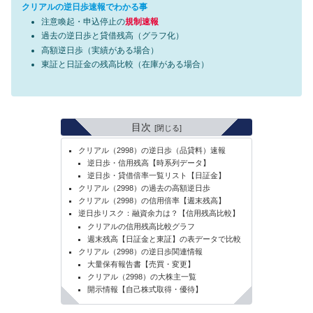
クリアルの逆日歩速報でわかる事
注意喚起・申込停止の
規制速報
過去の逆日歩と貸借残高（グラフ化）
高額逆日歩（実績がある場合）
東証と日証金の残高比較（在庫がある場合）
目次
クリアル（2998）の逆日歩（品貸料）速報
逆日歩・信用残高【時系列データ】
逆日歩・貸借倍率一覧リスト【日証金】
クリアル（2998）の過去の高額逆日歩
クリアル（2998）の信用倍率【週末残高】
逆日歩リスク：融資余力は？【信用残高比較】
クリアルの信用残高比較グラフ
週末残高【日証金と東証】の表データで比較
クリアル（2998）の逆日歩関連情報
大量保有報告書【売買・変更】
クリアル（2998）の大株主一覧
開示情報【自己株式取得・優待】