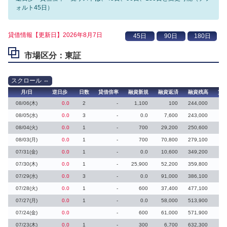
ォルト45日）
貸借情報【更新日】2026年8月7日
市場区分：東証
月/日
逆日歩
日数
貸借倍率
融資新規
融資返済
融資残高
貸
08/06(木)
0.0
2
-
1,100
100
244,000
08/05(水)
0.0
3
-
0.0
7,600
243,000
08/04(火)
0.0
1
-
700
29,200
250,600
08/03(月)
0.0
1
-
700
70,800
279,100
07/31(金)
0.0
1
-
0.0
10,600
349,200
07/30(木)
0.0
1
-
25,900
52,200
359,800
07/29(水)
0.0
3
-
0.0
91,000
386,100
07/28(火)
0.0
1
-
600
37,400
477,100
07/27(月)
0.0
1
-
0.0
58,000
513,900
07/24(金)
0.0
-
600
61,000
571,900
07/23(木)
0.0
1
-
300
6,700
632,300