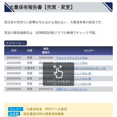
大量保有報告書【売買・変更】
逆日歩や空売りに影響を与えるかも知れない、大量保有者の状況です。
直近の報告義務日は、信用残高比較グラフの株価でチェック可能。
報告
日付
内容
ホルダー
義務日
2026/05/12
変更
2026/04/30
アセットマネジメントOne
2026/02/06
変更
2026/01/30
アセットマネジメントOne
2025/12/26
大量保有
2025/12/23
JIC Venture Growth Investments Co., Ltd.
2025/09/05
変更
2025/08/29
アセットマネジメントOne 他
2025/06/06
変更
2025/05/30
アセットマネジメントOne 他
スクロールできます
2025/03/24
変更
2025/03/14
アセットマネジメントOne 他
2025/02/20
変更
2025/02/14
日興アセットマネジメント
ホルダー
：大量保有者、PDFデータ参照
保有数
：報告書提出時の最新保有株数