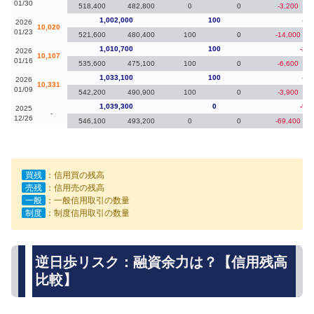
01/30
518,400
482,800
0
0
-3,200
1,002,000
100
-8,
2026
10,020
01/23
521,600
480,400
100
0
-14,000
1,010,700
100
-22
2026
10,107
01/16
535,600
475,100
100
0
-6,600
1,033,100
100
-6,
2026
10,331
01/09
542,200
490,900
100
0
-3,900
1,039,300
0
-95
2025
-
12/26
546,100
493,200
0
0
-69,400
買残
：信用買の残高
売残
：信用売の残高
一般
：一般信用取引の数量
制度
：制度信用取引の数量
逆日歩リスク：融資余力は？【信用残高
比較】