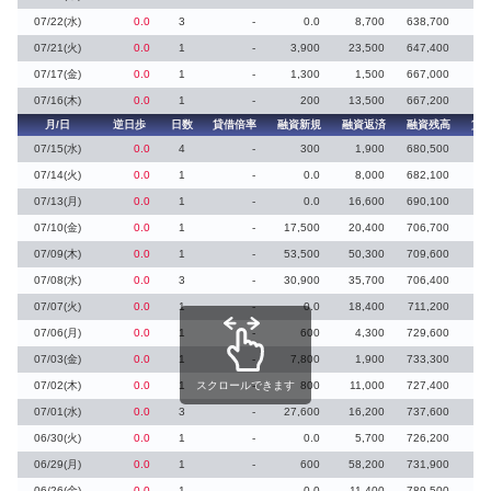
07/22(水)
0.0
3
-
0.0
8,700
638,700
07/21(火)
0.0
1
-
3,900
23,500
647,400
07/17(金)
0.0
1
-
1,300
1,500
667,000
07/16(木)
0.0
1
-
200
13,500
667,200
月/日
逆日歩
日数
貸借倍率
融資新規
融資返済
融資残高
貸
07/15(水)
0.0
4
-
300
1,900
680,500
07/14(火)
0.0
1
-
0.0
8,000
682,100
07/13(月)
0.0
1
-
0.0
16,600
690,100
07/10(金)
0.0
1
-
17,500
20,400
706,700
07/09(木)
0.0
1
-
53,500
50,300
709,600
07/08(水)
0.0
3
-
30,900
35,700
706,400
07/07(火)
0.0
1
-
0.0
18,400
711,200
07/06(月)
0.0
1
-
600
4,300
729,600
07/03(金)
0.0
1
-
7,800
1,900
733,300
07/02(木)
0.0
1
スクロールできます
-
800
11,000
727,400
07/01(水)
0.0
3
-
27,600
16,200
737,600
06/30(火)
0.0
1
-
0.0
5,700
726,200
06/29(月)
0.0
1
-
600
58,200
731,900
06/26(金)
0.0
1
-
0.0
11,400
789,500