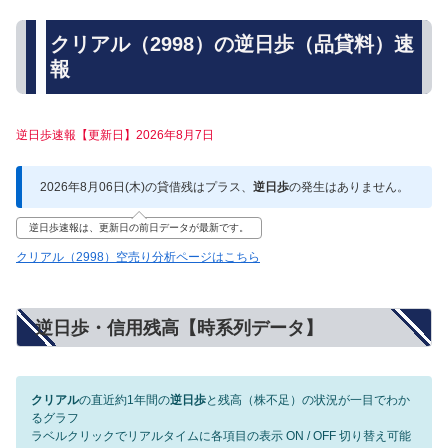
クリアル（2998）の逆日歩（品貸料）速
報
逆日歩速報【更新日】2026年8月7日
2026年8月06日(木)の貸借残はプラス、
逆日歩
の発生はありません。
逆日歩速報は、更新日の前日データが最新です。
クリアル（2998）空売り分析ページはこちら
逆日歩・信用残高【時系列データ】
クリアル
の直近約1年間の
逆日歩
と残高（株不足）の状況が一目でわか
るグラフ
ラベルクリックでリアルタイムに各項目の表示 ON / OFF 切り替え可能