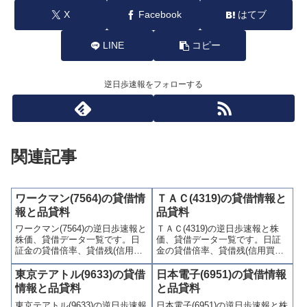
X
Facebook
はてブ
LINE
コピー
逆日歩速報をフォローする
関連記事
ワークマン(7564)の貸借情
ＴＡＣ(4319)の貸借情報と
報と品貸料
品貸料
ワークマン(7564)の逆日歩速報と
ＴＡＣ(4319)の逆日歩速報と株
株価、貸借データ一覧です。日
価、貸借データ一覧です。日証
証金の貸借倍率、貸借残(信用買
金の貸借倍率、貸借残(信用買
残、信用売残)、品貸料(逆日
残、信用売残)、品貸料(逆日
歩)、東証の週末残高、規制(注意
歩)、東証の週末残高、規制(注意
東京テアトル(9633)の貸借
日本電子(6951)の貸借情報
喚起・申込停止)など、空売り関
喚起・申込停止)など、空売り関
情報と品貸料
と品貸料
連情報を集計し、図解でわかり
連情報を集計し、図解でわかり
東京テアトル(9633)の逆日歩速報
日本電子(6951)の逆日歩速報と株
やすくまとめて掲載していま
やすくまとめて掲載していま