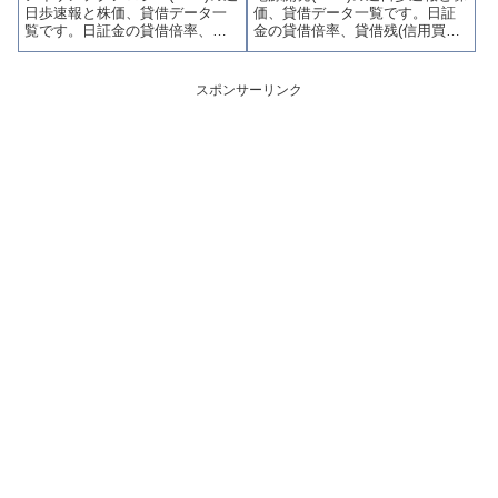
日歩速報と株価、貸借データ一
価、貸借データ一覧です。日証
ます。
す。
覧です。日証金の貸借倍率、貸
金の貸借倍率、貸借残(信用買
借残(信用買残、信用売残)、品貸
残、信用売残)、品貸料(逆日
料(逆日歩)、東証の週末残高、規
歩)、東証の週末残高、規制(注意
制(注意喚起・申込停止)など、空
喚起・申込停止)など、空売り関
スポンサーリンク
売り関連情報を集計し、図解で
連情報を集計し、図解でわかり
わかりやすくまとめて掲載して
やすくまとめて掲載していま
います。
す。