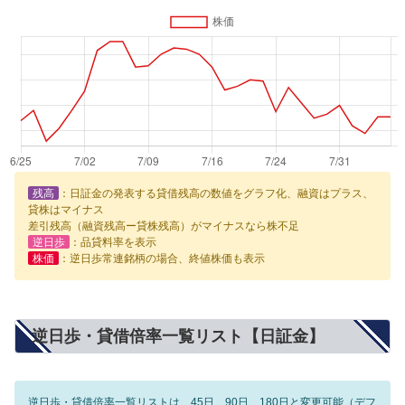
残高
：日証金の発表する貸借残高の数値をグラフ化、融資はプラス、
貸株はマイナス
差引残高（融資残高ー貸株残高）がマイナスなら株不足
逆日歩
：品貸料率を表示
株価
：逆日歩常連銘柄の場合、終値株価も表示
逆日歩・貸借倍率一覧リスト【日証金】
逆日歩・貸借倍率一覧リストは、45日、90日、180日と変更可能（デフ