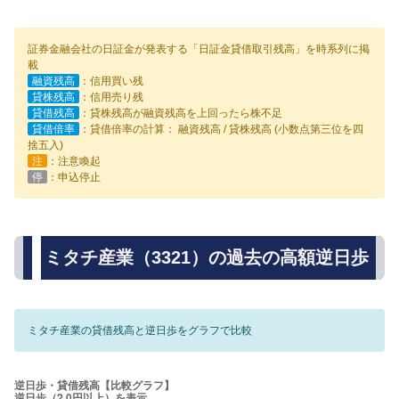
証券金融会社の日証金が発表する「日証金貸借取引残高」を時系列に掲
載
融資残高
：信用買い残
貸株残高
：信用売り残
貸借残高
：貸株残高が融資残高を上回ったら株不足
貸借倍率
：貸借倍率の計算： 融資残高 / 貸株残高 (小数点第三位を四
捨五入)
注
：注意喚起
停
：申込停止
ミタチ産業（3321）の過去の高額逆日歩
ミタチ産業の貸借残高と逆日歩をグラフで比較