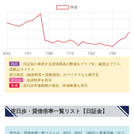
残高
：日証金の発表する貸借残高の数値をグラフ化、融資はプラス、
貸株はマイナス
差引残高（融資残高ー貸株残高）がマイナスなら株不足
逆日歩
：品貸料率を表示
株価
：逆日歩常連銘柄の場合、終値株価も表示
逆日歩・貸借倍率一覧リスト【日証金】
逆日歩・貸借倍率一覧リストは、45日、90日、180日と変更可能（デフ