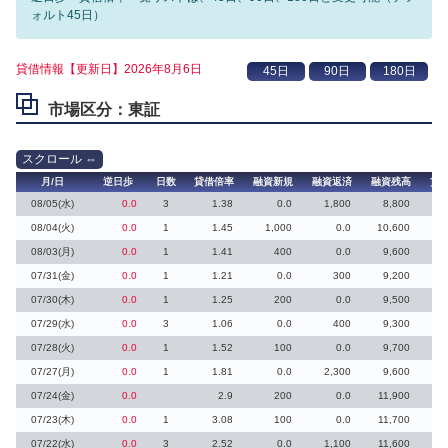
ォルト45日）
貸借情報【更新日】2026年8月6日
市場区分：東証
月/日
逆日歩
日数
貸借倍率
融資新規
融資返済
融資残高
貸
08/05(水)
0.0
3
1.38
0.0
1,800
8,800
08/04(火)
0.0
1
1.45
1,000
0.0
10,600
08/03(月)
0.0
1
1.41
400
0.0
9,600
07/31(金)
0.0
1
1.21
0.0
300
9,200
07/30(木)
0.0
1
1.25
200
0.0
9,500
07/29(水)
0.0
3
1.06
0.0
400
9,300
2
07/28(火)
0.0
1
1.52
100
0.0
9,700
1
07/27(月)
0.0
1
1.81
0.0
2,300
9,600
1
07/24(金)
0.0
2.9
200
0.0
11,900
07/23(木)
0.0
1
3.08
100
0.0
11,700
07/22(水)
0.0
3
2.52
0.0
1,100
11,600