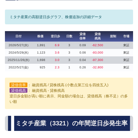
ミタチ産業の高額逆日歩グラフ、株価追加の詳細データ
貸借
貸借
日付
株価
逆日歩
日数
規制
市場
倍率
残高
2026/5/27(水)
1,891
6.9
3
0.09
-62,500
東証
2024/5/29(水)
1,123
3.6
3
0.06
-93,000
東証
2025/11/26(水)
1,698
3.0
3
0.04
-97,300
東証
2022/5/27(金)
925
2.3
1
0.26
-32,800
東証
貸借倍率
： 融資残高 / 貸株残高 (小数点第三位を四捨五入)
貸借残高
： 融資残高 - 貸株残高
逆日歩金額が高い順に表示、同金額の場合は、貸借残高（株不足）の多
い順
ミタチ産業（3321）の年間逆日歩発生率