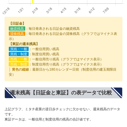
【日証金】
融資残高
：毎日発表される日証金の融資残高
貸株残高
：毎日発表される日証金の貸株残高（グラフではマイナス表
示）
【東証の週末残高】
買残・一般
：一般信用買い残高
買残・制度
：制度信用買い残高
売残・一般
：一般信用売り残高（グラフではマイナス表示）
売残・制度
：制度信用売り残高（グラフではマイナス表示）
│ 黄色の縦線
：最新日から180カレンダー日前（制度信用の建玉期限目
安）
週末残高【日証金と東証】の表データで比較
上記グラフ、ミタチ産業の逆日歩チェックに欠かせない、週末残高のデータ
です。
東証データは、一般信用と制度信用の残高の合計値です。