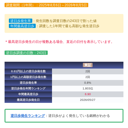
調査期間（1年間）：2025年8月6日～2026年8月5日
逆日歩発生率
：発生回数を調査日数の243日で割った値
年間最高逆日歩
：調査した1年間で最も高額な発生逆日歩
＊最高逆日歩発生の日が複数ある場合、直近の日付を表示しています。
逆日歩調査の日数：243日
東証
0.01円以上の逆日歩発生数
2回
1円以上の高額逆日歩発生数
2回
逆日歩発生率
0.8%
逆日歩発生年間ランキング
1,803位
年間最高逆日歩
6.90
最高逆日歩発生日
2026/05/27
逆日歩発生ランキング
：逆日歩がよく発生している銘柄がわかる