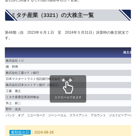
逆日歩に関連するその他の指標等も日々更新。
ミタチ産業（3321）の大株主一覧
第48期（自 2023年６月１日 至 2024年５月31日）決算時の株主状況で
す。
株主名
株式会社ＪＵ
橘 和博
株式会社三菱ＵＦＪ銀行
日本マスタートラスト信託銀行株式会社（信託口）
株式会社日本カストディ銀行（信託口）
工藤 雅之
ミタチ産業従業員持株会
スクロールできます
井上 銀二
野中 光夫
バンク オブ ニユーヨーク ジーシーエム クライアント アカウント ジエイピーアールデ
書類提出日
：2024-08-26