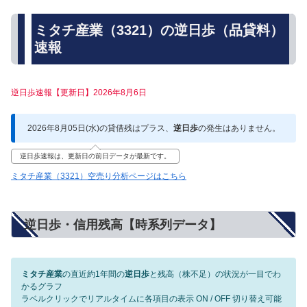
ミタチ産業（3321）の逆日歩（品貸料）
速報
逆日歩速報【更新日】2026年8月6日
2026年8月05日(水)の貸借残はプラス、
逆日歩
の発生はありません。
逆日歩速報は、更新日の前日データが最新です。
ミタチ産業（3321）空売り分析ページはこちら
逆日歩・信用残高【時系列データ】
ミタチ産業
の直近約1年間の
逆日歩
と残高（株不足）の状況が一目でわ
かるグラフ
ラベルクリックでリアルタイムに各項目の表示 ON / OFF 切り替え可能