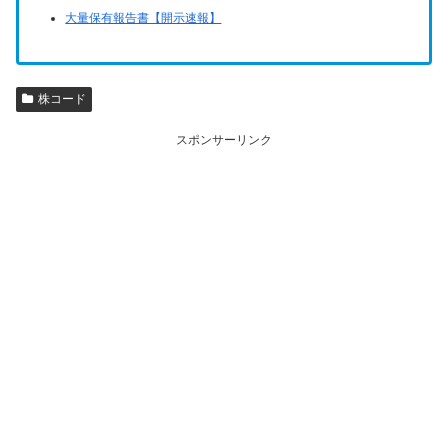
大量保有報告書【開示速報】
株コード
スポンサーリンク