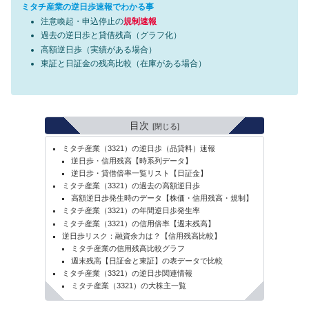
ミタチ産業の逆日歩速報でわかる事
注意喚起・申込停止の
規制速報
過去の逆日歩と貸借残高（グラフ化）
高額逆日歩（実績がある場合）
東証と日証金の残高比較（在庫がある場合）
目次
ミタチ産業（3321）の逆日歩（品貸料）速報
逆日歩・信用残高【時系列データ】
逆日歩・貸借倍率一覧リスト【日証金】
ミタチ産業（3321）の過去の高額逆日歩
高額逆日歩発生時のデータ【株価・信用残高・規制】
ミタチ産業（3321）の年間逆日歩発生率
ミタチ産業（3321）の信用倍率【週末残高】
逆日歩リスク：融資余力は？【信用残高比較】
ミタチ産業の信用残高比較グラフ
週末残高【日証金と東証】の表データで比較
ミタチ産業（3321）の逆日歩関連情報
ミタチ産業（3321）の大株主一覧