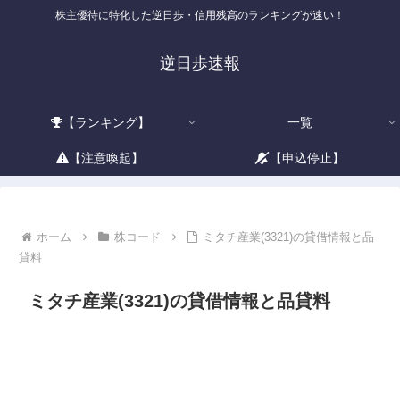
株主優待に特化した逆日歩・信用残高のランキングが速い！
逆日歩速報
【ランキング】
一覧
【注意喚起】
【申込停止】
ホーム
株コード
ミタチ産業(3321)の貸借情報と品
貸料
ミタチ産業(3321)の貸借情報と品貸料