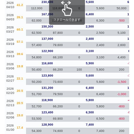
230,600
5,600
63,4
2026
41.2
04/10
112,000
118,600
0
5,600
50,000
167,200
6,400
16,9
2026
26.1
04/03
スクロールできます
62,000
105,200
100
6,300
-500
150,300
2,500
13,3
2026
60.1
03/27
62,500
87,800
0
2,500
5,100
137,000
2,400
14,1
2026
57.1
03/19
57,400
79,600
0
2,400
2,600
122,900
3,100
6,3
2026
39.6
03/13
54,800
68,100
0
3,100
4,400
116,600
5,900
-7,2
2026
19.8
03/06
50,400
66,200
100
5,800
200
123,800
5,600
-7,4
2026
22.1
02/27
50,200
73,600
0
5,600
-1,500
131,200
6,400
12,3
2026
20.5
02/20
51,700
79,500
0
6,400
-1,000
118,900
5,800
-4,5
2026
20.5
02/13
52,700
66,200
0
5,800
-800
123,400
6,500
-5,5
2026
19.0
02/06
53,500
69,900
0
6,500
-800
128,900
7,400
70
2026
17.4
01/30
54,300
74,600
0
7,400
200