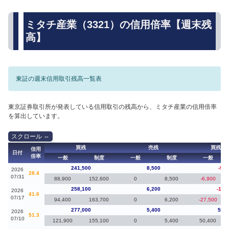
ミタチ産業（3321）の信用倍率【週末残
高】
東証の週末信用取引残高一覧表
東京証券取引所が発表している信用取引の残高から、ミタチ産業の信用倍率
を算出しています。
買残
売残
買残（
信用
日付
倍率
一般
制度
一般
制度
一般
241,500
8,500
-9,9
2026
28.4
07/31
88,900
152,600
0
8,500
-6,900
258,100
6,200
-18,
2026
41.6
07/17
94,400
163,700
0
6,200
-27,500
277,000
5,400
51,8
2026
51.3
07/10
121,900
155,100
0
5,400
50,400