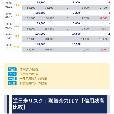
128,200
8,900
-27,
2026
14.4
01/23
54,100
74,100
0
8,900
2,700
155,500
7,200
-14,
2026
21.6
01/16
51,400
104,100
0
7,200
-4,800
169,800
9,800
-6,2
2026
17.3
01/09
56,200
113,600
0
9,800
-900
176,000
14,900
26,7
2025
11.8
12/26
57,100
118,900
0
14,900
18,200
149,300
16,500
-1,8
2025
9.05
12/19
38,900
110,400
0
16,500
-4,400
買残
：信用買の残高
売残
：信用売の残高
一般
：一般信用取引の数量
制度
：制度信用取引の数量
逆日歩リスク：融資余力は？【信用残高
比較】