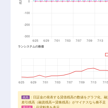
：日証金の発表する貸借残高の数値をグラフ化、融
残高
差引残高（融資残高ー貸株残高）がマイナスなら株不足
：品貸料率を表示
逆日歩