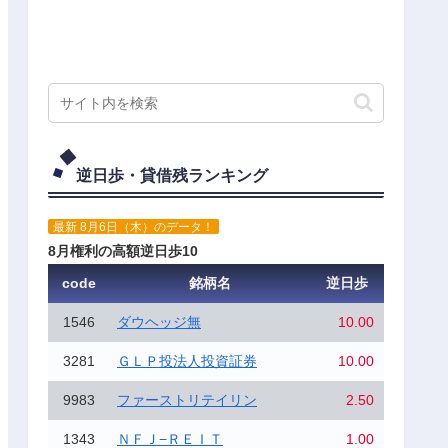
逆日歩・貸借残ランキング
最新 8月6日（木）のデータ！
8月権利の高額逆日歩10
code
銘柄名
逆日歩
1546
ダウヘッジ無
10.00
3281
ＧＬＰ投法人投資証券
10.00
9983
ファーストリテイリン
2.50
1343
ＮＦＪ−ＲＥＩＴ
1.00