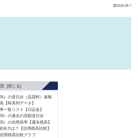
2026.08.7
次
326）の逆日歩（品貸料）速報
高【時系列データ】
率一覧リスト【日証金】
26）の過去の高額逆日歩
326）の信用倍率【週末残高】
資余力は？【信用残高比較】
信用残高比較グラフ