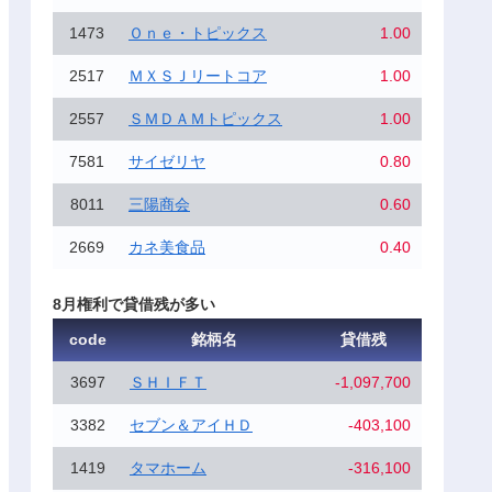
1473
Ｏｎｅ・トピックス
1.00
2517
ＭＸＳＪリートコア
1.00
2557
ＳＭＤＡＭトピックス
1.00
7581
サイゼリヤ
0.80
8011
三陽商会
0.60
2669
カネ美食品
0.40
8月権利で貸借残が多い
code
銘柄名
貸借残
3697
ＳＨＩＦＴ
-1,097,700
3382
セブン＆アイＨＤ
-403,100
1419
タマホーム
-316,100