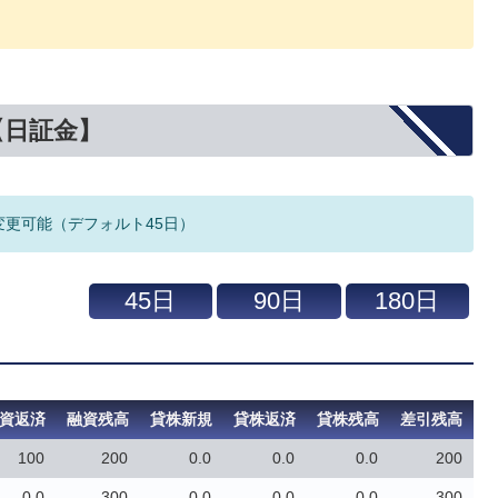
【日証金】
変更可能（デフォルト45日）
資返済
融資残高
貸株新規
貸株返済
貸株残高
差引残高
100
200
0.0
0.0
0.0
200
0.0
300
0.0
0.0
0.0
300