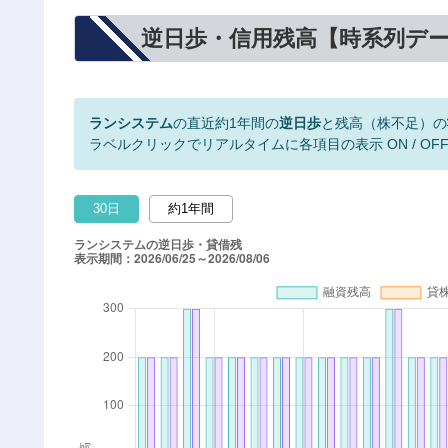
逆日歩・信用残高【時系列デ
ランシステム
の直近約1年間の
逆日歩
と残高（株不足）の
ラベルクリックでリアルタイムに各項目の表示 ON / OF
30日
約1年間