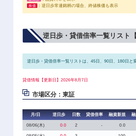
：逆日歩常連銘柄の場合、終値株価も表示
株価
逆日歩・貸借倍率一覧リスト
逆日歩・貸借倍率一覧リストは、45日、90日、180日と
貸借情報【更新日】2026年8月7日
市場区分：東証
月/日
逆日歩
日数
貸借倍率
融資新規
融
08/06(木)
0.0
2
-
0.0
08/05(水)
0.0
3
-
100