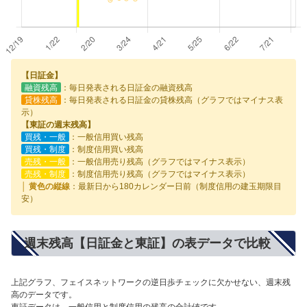
【日証金】
融資残高
：毎日発表される日証金の融資残高
貸株残高
：毎日発表される日証金の貸株残高（グラフではマイナス表
示）
【東証の週末残高】
買残・一般
：一般信用買い残高
買残・制度
：制度信用買い残高
売残・一般
：一般信用売り残高（グラフではマイナス表示）
売残・制度
：制度信用売り残高（グラフではマイナス表示）
│ 黄色の縦線
：最新日から180カレンダー日前（制度信用の建玉期限目
安）
週末残高【日証金と東証】の表データで比較
上記グラフ、フェイスネットワークの逆日歩チェックに欠かせない、週末残
高のデータです。