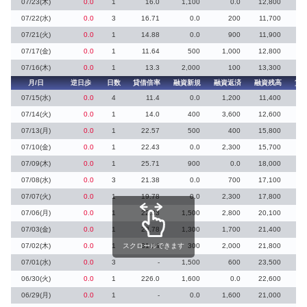
07/23(木)
0.0
1
16.0
1,100
0.0
12,800
07/22(水)
0.0
3
16.71
0.0
200
11,700
07/21(火)
0.0
1
14.88
0.0
900
11,900
07/17(金)
0.0
1
11.64
500
1,000
12,800
07/16(木)
0.0
1
13.3
2,000
100
13,300
月/日
逆日歩
日数
貸借倍率
融資新規
融資返済
融資残高
貸
07/15(水)
0.0
4
11.4
0.0
1,200
11,400
07/14(火)
0.0
1
14.0
400
3,600
12,600
07/13(月)
0.0
1
22.57
500
400
15,800
07/10(金)
0.0
1
22.43
0.0
2,300
15,700
07/09(木)
0.0
1
25.71
900
0.0
18,000
07/08(水)
0.0
3
21.38
0.0
700
17,100
07/07(火)
0.0
1
19.78
0.0
2,300
17,800
07/06(月)
0.0
1
22.33
1,500
2,800
20,100
07/03(金)
0.0
1
23.78
1,300
1,700
21,400
07/02(木)
0.0
1
スクロールできます
31.14
300
2,000
21,800
07/01(水)
0.0
3
-
1,500
600
23,500
06/30(火)
0.0
1
226.0
1,600
0.0
22,600
06/29(月)
0.0
1
-
0.0
1,600
21,000