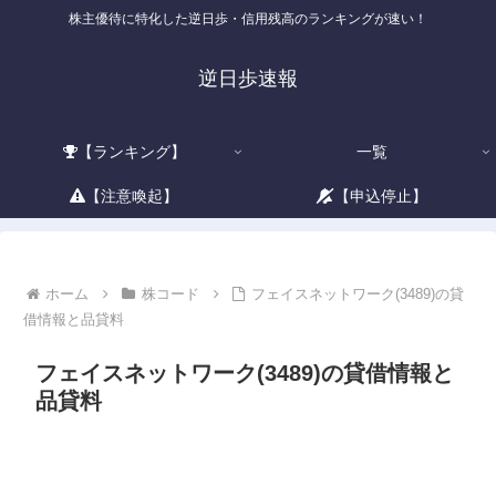
株主優待に特化した逆日歩・信用残高のランキングが速い！
逆日歩速報
【ランキング】
一覧
【注意喚起】
【申込停止】
ホーム
株コード
フェイスネットワーク(3489)の貸
借情報と品貸料
フェイスネットワーク(3489)の貸借情報と
品貸料