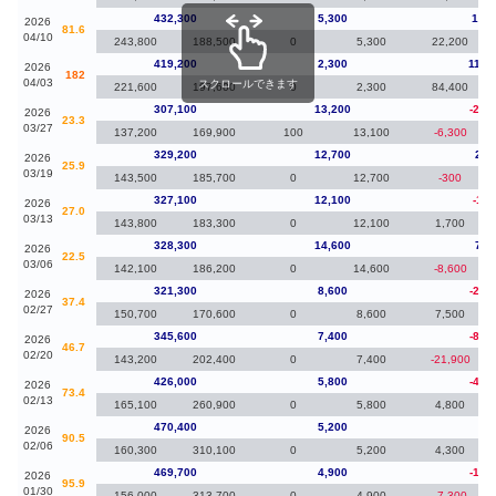
432,300
5,300
13,1
2026
81.6
04/10
243,800
188,500
0
5,300
22,200
419,200
2,300
112,
2026
182
04/03
スクロールできます
221,600
197,600
0
2,300
84,400
307,100
13,200
-22,
2026
23.3
03/27
137,200
169,900
100
13,100
-6,300
329,200
12,700
2,1
2026
25.9
03/19
143,500
185,700
0
12,700
-300
327,100
12,100
-1,2
2026
27.0
03/13
143,800
183,300
0
12,100
1,700
328,300
14,600
7,0
2026
22.5
03/06
142,100
186,200
0
14,600
-8,600
321,300
8,600
-24,
2026
37.4
02/27
150,700
170,600
0
8,600
7,500
345,600
7,400
-80,
2026
46.7
02/20
143,200
202,400
0
7,400
-21,900
426,000
5,800
-44,
2026
73.4
02/13
165,100
260,900
0
5,800
4,800
470,400
5,200
70
2026
90.5
02/06
160,300
310,100
0
5,200
4,300
469,700
4,900
-10,
2026
95.9
01/30
156,000
313,700
0
4,900
-7,300