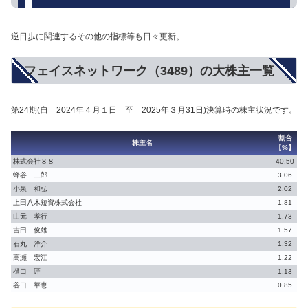
逆日歩に関連するその他の指標等も日々更新。
フェイスネットワーク（3489）の大株主一覧
第24期(自 2024年４月１日 至 2025年３月31日)決算時の株主状況です。
割合
株主名
【%】
株式会社８８
40.50
蜂谷 二郎
3.06
小泉 和弘
2.02
上田八木短資株式会社
1.81
山元 孝行
1.73
吉田 俊雄
1.57
石丸 洋介
1.32
高瀬 宏江
1.22
樋口 匠
1.13
谷口 華恵
0.85