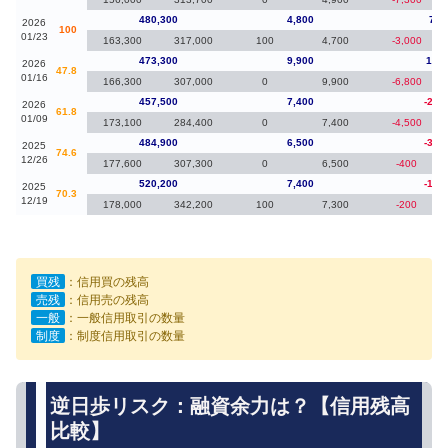
480,300
4,800
7,0
2026
100
01/23
163,300
317,000
100
4,700
-3,000
473,300
9,900
15,8
2026
47.8
01/16
166,300
307,000
0
9,900
-6,800
457,500
7,400
-27,
2026
61.8
01/09
173,100
284,400
0
7,400
-4,500
484,900
6,500
-35,
2025
74.6
12/26
177,600
307,300
0
6,500
-400
520,200
7,400
-10,
2025
70.3
12/19
178,000
342,200
100
7,300
-200
買残
：信用買の残高
売残
：信用売の残高
一般
：一般信用取引の数量
制度
：制度信用取引の数量
逆日歩リスク：融資余力は？【信用残高
比較】