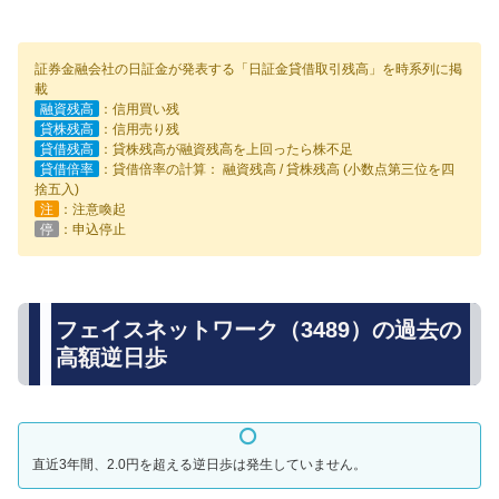
証券金融会社の日証金が発表する「日証金貸借取引残高」を時系列に掲
載
融資残高
：信用買い残
貸株残高
：信用売り残
貸借残高
：貸株残高が融資残高を上回ったら株不足
貸借倍率
：貸借倍率の計算： 融資残高 / 貸株残高 (小数点第三位を四
捨五入)
注
：注意喚起
停
：申込停止
フェイスネットワーク（3489）の過去の
高額逆日歩
直近3年間、2.0円を超える逆日歩は発生していません。