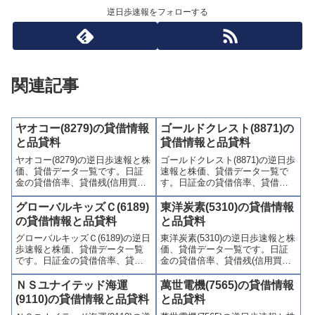
逆日歩速報をフォローする
関連記事
ヤオコー(8279)の貸借情報
ゴールドクレスト(8871)の
と品貸料
貸借情報と品貸料
ヤオコー(8279)の逆日歩速報と株
ゴールドクレスト(8871)の逆日歩
価、貸借データ一覧です。日証
速報と株価、貸借データ一覧で
金の貸借倍率、貸借残(信用買
す。日証金の貸借倍率、貸借残
残、信用売残)、品貸料(逆日
(信用買残、信用売残)、品貸料
歩)、東証の週末残高、規制(注意
(逆日歩)、東証の週末残高、規制
グローバルキッズＣ(6189)
東洋炭素(5310)の貸借情報
喚起・申込停止)など、空売り関
(注意喚起・申込停止)など、空売
の貸借情報と品貸料
と品貸料
連情報を集計し、図解でわかり
り関連情報を集計し、図解でわ
グローバルキッズＣ(6189)の逆日
東洋炭素(5310)の逆日歩速報と株
やすくまとめて掲載していま
かりやすくまとめて掲載してい
歩速報と株価、貸借データ一覧
価、貸借データ一覧です。日証
す。
ます。
です。日証金の貸借倍率、貸借
金の貸借倍率、貸借残(信用買
残(信用買残、信用売残)、品貸料
残、信用売残)、品貸料(逆日
(逆日歩)、東証の週末残高、規制
歩)、東証の週末残高、規制(注意
ＮＳユナイテッド海運
萬世電機(7565)の貸借情報
(注意喚起・申込停止)など、空売
喚起・申込停止)など、空売り関
(9110)の貸借情報と品貸料
と品貸料
り関連情報を集計し、図解でわ
連情報を集計し、図解でわかり