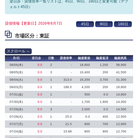
逆日歩・貸借倍率一覧リストは、45日、90日、180日と変更可能（デフ
ォルト45日）
貸借情報【更新日】2026年8月7日
市場区分：東証
月/日
逆日歩
日数
貸借倍率
融資新規
融資返済
融資残高
貸
08/06(木)
0.0
2
-
18,600
1,200
58,900
08/05(水)
0.0
3
-
10,400
200
41,500
08/04(火)
0.0
1
313.0
16,200
3,700
31,300
08/03(月)
0.0
1
188.0
4,200
200
18,800
07/31(金)
0.0
1
-
500
0.0
14,800
07/30(木)
0.0
1
-
1,700
1,900
14,300
07/29(水)
0.0
3
-
2,000
0.0
14,500
07/28(火)
0.0
1
25.0
0.0
400
12,500
07/27(月)
0.0
1
21.5
900
700
12,900
07/24(金)
0.0
15.88
800
900
12,700