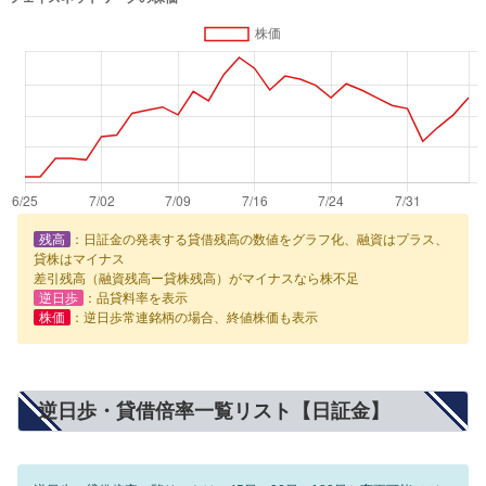
残高
：日証金の発表する貸借残高の数値をグラフ化、融資はプラス、
貸株はマイナス
差引残高（融資残高ー貸株残高）がマイナスなら株不足
逆日歩
：品貸料率を表示
株価
：逆日歩常連銘柄の場合、終値株価も表示
逆日歩・貸借倍率一覧リスト【日証金】