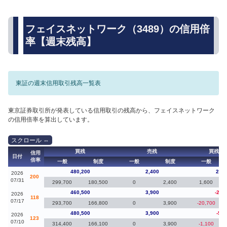
フェイスネットワーク（3489）の信用倍
率【週末残高】
東証の週末信用取引残高一覧表
東京証券取引所が発表している信用取引の残高から、フェイスネットワーク
の信用倍率を算出しています。
買残
売残
買残（
信用
日付
倍率
一般
制度
一般
制度
一般
480,200
2,400
29,9
2026
200
07/31
299,700
180,500
0
2,400
1,600
460,500
3,900
-20,
2026
118
07/17
293,700
166,800
0
3,900
-20,700
480,500
3,900
-5,4
2026
123
07/10
314,400
166,100
0
3,900
-1,100