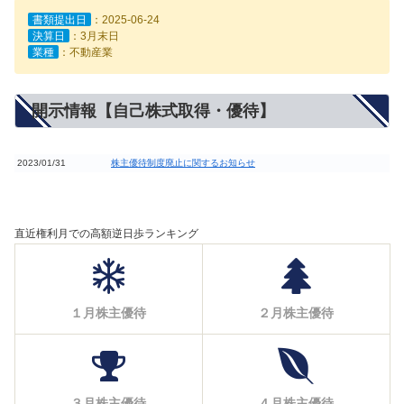
書類提出日
：2025-06-24
決算日
：3月末日
業種
：不動産業
開示情報【自己株式取得・優待】
2023/01/31
株主優待制度廃止に関するお知らせ
直近権利月での高額逆日歩ランキング
１月株主優待
２月株主優待
３月株主優待
４月株主優待