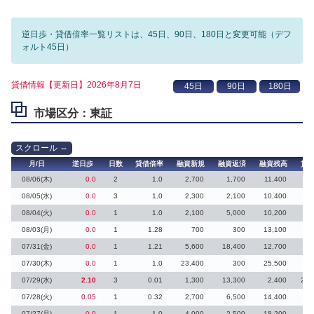
逆日歩・貸借倍率一覧リストは、45日、90日、180日と変更可能（デフ
ォルト45日）
貸借情報【更新日】2026年8月7日
市場区分：東証
月/日
逆日歩
日数
貸借倍率
融資新規
融資返済
融資残高
貸
08/06(木)
0.0
2
1.0
2,700
1,700
11,400
1
08/05(水)
0.0
3
1.0
2,300
2,100
10,400
08/04(火)
0.0
1
1.0
2,100
5,000
10,200
08/03(月)
0.0
1
1.28
700
300
13,100
07/31(金)
0.0
1
1.21
5,600
18,400
12,700
07/30(木)
0.0
1
1.0
23,400
300
25,500
07/29(水)
2.10
3
0.01
1,300
13,300
2,400
219
07/28(火)
0.05
1
0.32
2,700
6,500
14,400
27
07/27(月)
0.0
1
1.0
4,000
2,500
18,200
6