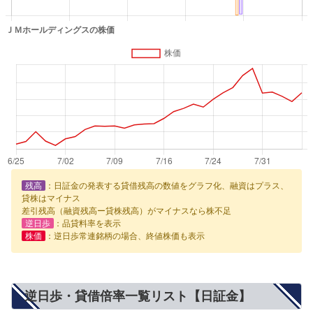
残高
：日証金の発表する貸借残高の数値をグラフ化、融資はプラス、
貸株はマイナス
差引残高（融資残高ー貸株残高）がマイナスなら株不足
逆日歩
：品貸料率を表示
株価
：逆日歩常連銘柄の場合、終値株価も表示
逆日歩・貸借倍率一覧リスト【日証金】