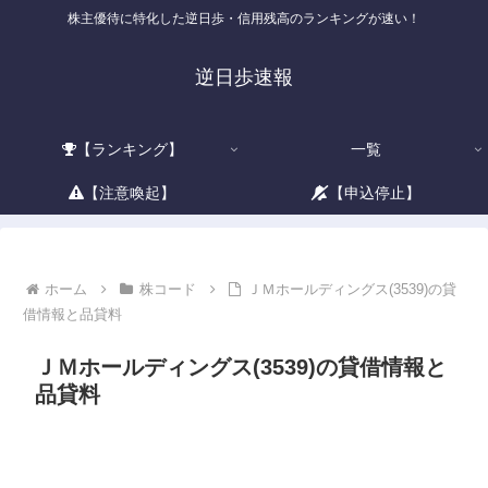
株主優待に特化した逆日歩・信用残高のランキングが速い！
逆日歩速報
【ランキング】
一覧
【注意喚起】
【申込停止】
ホーム
株コード
ＪＭホールディングス(3539)の貸
借情報と品貸料
ＪＭホールディングス(3539)の貸借情報と
品貸料