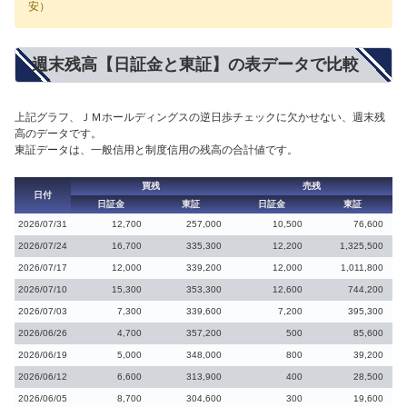
安）
週末残高【日証金と東証】の表データで比較
上記グラフ、ＪＭホールディングスの逆日歩チェックに欠かせない、週末残
高のデータです。
東証データは、一般信用と制度信用の残高の合計値です。
買残
売残
日付
日証金
東証
日証金
東証
2026/07/31
12,700
257,000
10,500
76,600
2026/07/24
16,700
335,300
12,200
1,325,500
2026/07/17
12,000
339,200
12,000
1,011,800
2026/07/10
15,300
353,300
12,600
744,200
2026/07/03
7,300
339,600
7,200
395,300
2026/06/26
4,700
357,200
500
85,600
2026/06/19
5,000
348,000
800
39,200
2026/06/12
6,600
313,900
400
28,500
2026/06/05
8,700
304,600
300
19,600