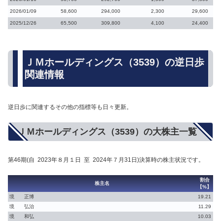
2026/01/09
58,600
294,000
2,300
29,600
2025/12/26
65,500
309,800
4,100
24,400
ＪＭホールディングス（3539）の逆日歩
関連情報
逆日歩に関連するその他の指標等も日々更新。
ＪＭホールディングス（3539）の大株主一覧
第46期(自 2023年８月１日 至 2024年７月31日)決算時の株主状況です。
割合
株主名
【%】
境 正博
19.21
境 弘治
11.29
境 和弘
10.03