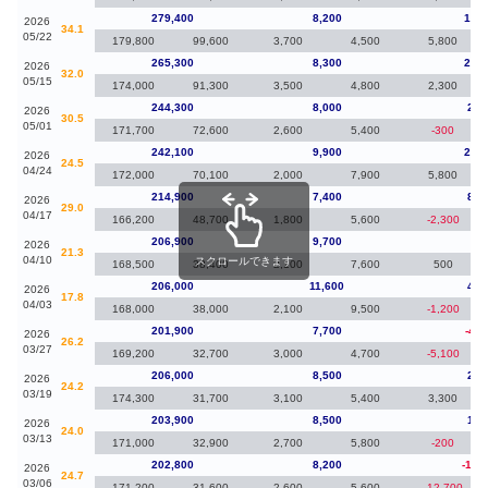
279,400
8,200
14,1
2026
34.1
05/22
179,800
99,600
3,700
4,500
5,800
265,300
8,300
21,0
2026
32.0
05/15
174,000
91,300
3,500
4,800
2,300
244,300
8,000
2,2
2026
30.5
05/01
171,700
72,600
2,600
5,400
-300
242,100
9,900
27,2
2026
24.5
04/24
172,000
70,100
2,000
7,900
5,800
214,900
7,400
8,0
2026
29.0
04/17
166,200
48,700
1,800
5,600
-2,300
206,900
9,700
90
2026
21.3
04/10
スクロールできます
168,500
38,400
2,100
7,600
500
206,000
11,600
4,1
2026
17.8
04/03
168,000
38,000
2,100
9,500
-1,200
201,900
7,700
-4,1
2026
26.2
03/27
169,200
32,700
3,000
4,700
-5,100
206,000
8,500
2,1
2026
24.2
03/19
174,300
31,700
3,100
5,400
3,300
203,900
8,500
1,1
2026
24.0
03/13
171,000
32,900
2,700
5,800
-200
202,800
8,200
-12,
2026
24.7
03/06
171,200
31,600
2,600
5,600
-12,700