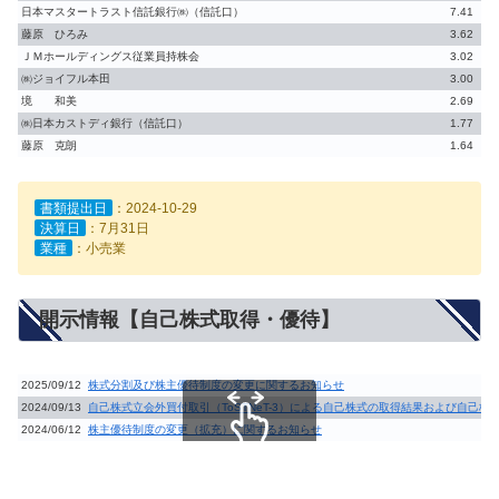
日本マスタートラスト信託銀行㈱（信託口）
7.41
藤原 ひろみ
3.62
ＪＭホールディングス従業員持株会
3.02
㈱ジョイフル本田
3.00
境 和美
2.69
㈱日本カストディ銀行（信託口）
1.77
藤原 克朗
1.64
書類提出日
：2024-10-29
決算日
：7月31日
業種
：小売業
開示情報【自己株式取得・優待】
2025/09/12
株式分割及び株主優待制度の変更に関するお知らせ
2024/09/13
自己株式立会外買付取引（ToSTNeT-3）による自己株式の取得結果および自己
2024/06/12
株主優待制度の変更（拡充）に関するお知らせ
スクロールできます