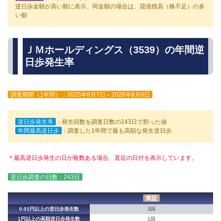
逆日歩金額が高い順に表示、同金額の場合は、貸借残高（株不足）の多
い順
ＪＭホールディングス（3539）の年間逆
日歩発生率
調査期間（1年間）：2025年8月7日～2026年8月6日
逆日歩発生率
：発生回数を調査日数の243日で割った値
年間最高逆日歩
：調査した1年間で最も高額な発生逆日歩
＊最高逆日歩発生の日が複数ある場合、直近の日付を表示しています。
逆日歩調査の日数：243日
東証
0.01円以上の逆日歩発生数
3回
1円以上の高額逆日歩発生数
1回