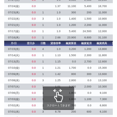
07/24(金)
0.0
1.37
11,100
5,400
16,700
1
07/23(木)
0.0
1
1.0
300
200
11,000
07/22(水)
0.0
3
1.0
1,400
1,500
10,900
07/21(火)
0.0
1
1.0
1,200
2,200
11,000
07/17(金)
0.0
1
1.0
5,400
24,500
12,000
07/16(木)
0.0
1
2.66
23,900
6,600
31,100
月/日
逆日歩
日数
貸借倍率
融資新規
融資返済
融資残高
貸
07/15(水)
0.0
4
1.0
3,200
1,200
13,800
3
07/14(火)
0.0
1
1.13
1,500
2,300
11,800
07/13(月)
0.0
1
1.15
0.0
2,700
12,600
1
07/10(金)
0.0
1
1.21
1,700
0.0
15,300
3
07/09(木)
0.0
1
1.42
800
300
13,600
07/08(水)
0.0
3
1.25
2,800
0.0
13,100
07/07(火)
0.0
1
1.01
3,200
2,000
10,300
1
07/06(月)
0.0
1
1.0
1,800
0.0
9,100
2
07/03(金)
0.0
1
1.01
1,600
1,100
7,300
07/02(木)
0.0
1
スクロールできます
1.0
700
0.0
6,800
6
07/01(水)
0.0
3
6.78
200
600
6,100