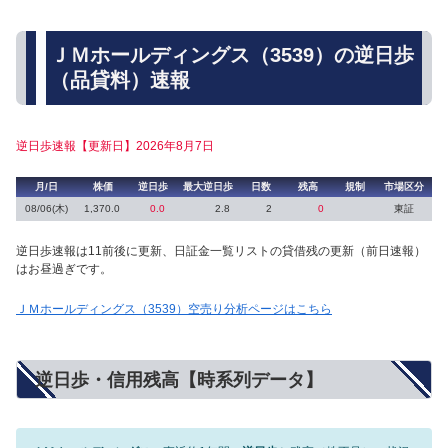
ＪＭホールディングス（3539）の逆日歩
（品貸料）速報
逆日歩速報【更新日】2026年8月7日
月/日
株価
逆日歩
最大逆日歩
日数
残高
規制
市場区分
08/06(木)
1,370.0
0.0
2.8
2
0
東証
逆日歩速報は11前後に更新、日証金一覧リストの貸借残の更新（前日速報）
はお昼過ぎです。
ＪＭホールディングス（3539）空売り分析ページはこちら
逆日歩・信用残高【時系列データ】