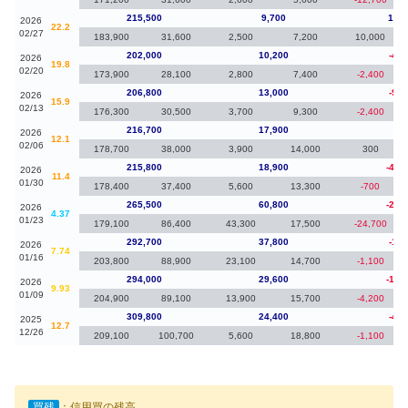
215,500
9,700
13,5
2026
22.2
02/27
183,900
31,600
2,500
7,200
10,000
202,000
10,200
-4,8
2026
19.8
02/20
173,900
28,100
2,800
7,400
-2,400
206,800
13,000
-9,9
2026
15.9
02/13
176,300
30,500
3,700
9,300
-2,400
216,700
17,900
90
2026
12.1
02/06
178,700
38,000
3,900
14,000
300
215,800
18,900
-49,
2026
11.4
01/30
178,400
37,400
5,600
13,300
-700
265,500
60,800
-27,
2026
4.37
01/23
179,100
86,400
43,300
17,500
-24,700
292,700
37,800
-1,3
2026
7.74
01/16
203,800
88,900
23,100
14,700
-1,100
294,000
29,600
-15,
2026
9.93
01/09
204,900
89,100
13,900
15,700
-4,200
309,800
24,400
-4,3
2025
12.7
12/26
209,100
100,700
5,600
18,800
-1,100
買残
：信用買の残高