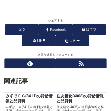
シェアする
X
Facebook
はてブ
LINE
コピー
逆日歩速報をフォローする
関連記事
みずほＦＧ(8411)の貸借情
住友精化(4008)の貸借情報
報と品貸料
と品貸料
みずほＦＧ(8411)の逆日歩速報と
住友精化(4008)の逆日歩速報と株
株価、貸借データ一覧です。日
価、貸借データ一覧です。日証