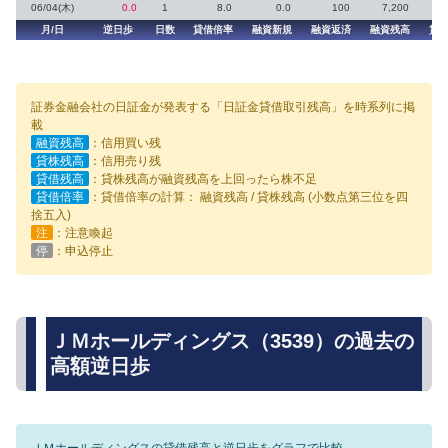
06/04(木)
0.0
1
8.0
0.0
100
7,200
月/日
逆日歩
日数
貸借倍率
融資新規
融資返済
融資残高
貸
証券金融会社の日証金が発表する「日証金貸借取引残高」を時系列に掲
載
融資残高
：信用買い残
貸株残高
：信用売り残
貸借残高
：貸株残高が融資残高を上回ったら株不足
貸借倍率
：貸借倍率の計算： 融資残高 / 貸株残高 (小数点第三位を四
捨五入)
注
：注意喚起
停
：申込停止
ＪＭホールディングス（3539）の過去の
高額逆日歩
ＪＭホールディングスの貸借残高と逆日歩をグラフで比較