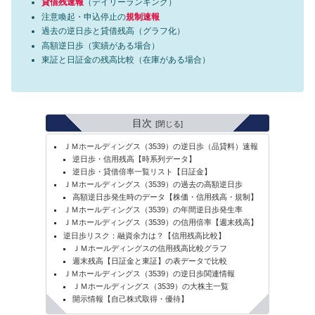
貸借残速報
（デイリーランキング）
注意喚起・申込停止の
規制速報
過去の逆日歩と貸借残高（グラフ化）
高額逆日歩（実績がある場合）
東証と日証金の残高比較（在庫がある場合）
目次
ＪＭホールディングス（3539）の逆日歩（品貸料）速報
逆日歩・信用残高【時系列データ】
逆日歩・貸借倍率一覧リスト【日証金】
ＪＭホールディングス（3539）の過去の高額逆日歩
高額逆日歩発生時のデータ【株価・信用残高・規制】
ＪＭホールディングス（3539）の年間逆日歩発生率
ＪＭホールディングス（3539）の信用倍率【週末残高】
逆日歩リスク：融資余力は？【信用残高比較】
ＪＭホールディングスの信用残高比較グラフ
週末残高【日証金と東証】の表データで比較
ＪＭホールディングス（3539）の逆日歩関連情報
ＪＭホールディングス（3539）の大株主一覧
開示情報【自己株式取得・優待】