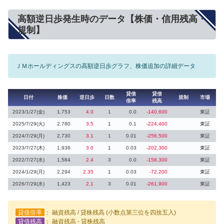
高額逆日歩発生時のデータ【株価・信用残高・
規制】
ＪＭホールディングスの高額逆日歩グラフ、株価追加の詳細データ
貸借
貸借
日付
株価
逆日歩
日数
規制
市場
倍率
残高
2023/1/27(金)
1,753
4.0
1
0.0
-140,600
東証
2025/7/29(火)
2,780
3.5
1
0.1
-224,400
東証
2024/7/29(月)
2,730
3.1
1
0.01
-256,500
東証
2023/7/27(木)
1,938
3.0
1
0.03
-202,300
東証
2022/7/27(水)
1,584
2.4
3
0.0
-158,300
東証
2024/1/29(月)
2,294
2.35
1
0.03
-72,200
東証
2026/7/29(水)
1,423
2.1
3
0.01
-261,900
東証
貸借倍率
： 融資残高 / 貸株残高 (小数点第三位を四捨五入)
貸借残高
： 融資残高 - 貸株残高