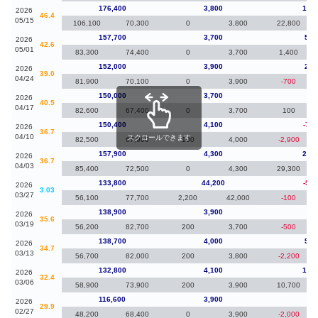
176,400
3,800
18,7
2026
46.4
05/15
106,100
70,300
0
3,800
22,800
157,700
3,700
5,7
2026
42.6
05/01
83,300
74,400
0
3,700
1,400
152,000
3,900
2,0
2026
39.0
04/24
81,900
70,100
0
3,900
-700
150,000
3,700
-40
2026
40.5
04/17
82,600
67,400
0
3,700
100
150,400
4,100
-7,5
2026
36.7
04/10
スクロールできます
82,500
67,900
100
4,000
-2,900
157,900
4,300
24,1
2026
36.7
04/03
85,400
72,500
0
4,300
29,300
133,800
44,200
-5,1
2026
3.03
03/27
56,100
77,700
2,200
42,000
-100
138,900
3,900
20
2026
35.6
03/19
56,200
82,700
200
3,700
-500
138,700
4,000
5,9
2026
34.7
03/13
56,700
82,000
200
3,800
-2,200
132,800
4,100
16,2
2026
32.4
03/06
58,900
73,900
200
3,900
10,700
116,600
3,900
50
2026
29.9
02/27
48,200
68,400
0
3,900
-2,000