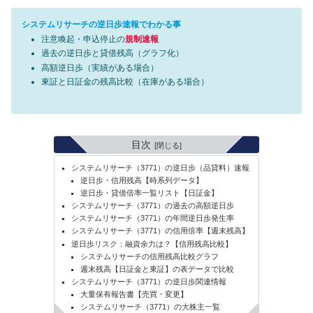
システムリサーチの逆日歩速報でわかる事
注意喚起・申込停止の
規制速報
過去の逆日歩と貸借残高（グラフ化）
高額逆日歩（実績がある場合）
東証と日証金の残高比較（在庫がある場合）
目次
システムリサーチ（3771）の逆日歩（品貸料）速報
逆日歩・信用残高【時系列データ】
逆日歩・貸借倍率一覧リスト【日証金】
システムリサーチ（3771）の過去の高額逆日歩
システムリサーチ（3771）の年間逆日歩発生率
システムリサーチ（3771）の信用倍率【週末残高】
逆日歩リスク：融資余力は？【信用残高比較】
システムリサーチの信用残高比較グラフ
週末残高【日証金と東証】の表データで比較
システムリサーチ（3771）の逆日歩関連情報
大量保有報告書【売買・変更】
システムリサーチ（3771）の大株主一覧