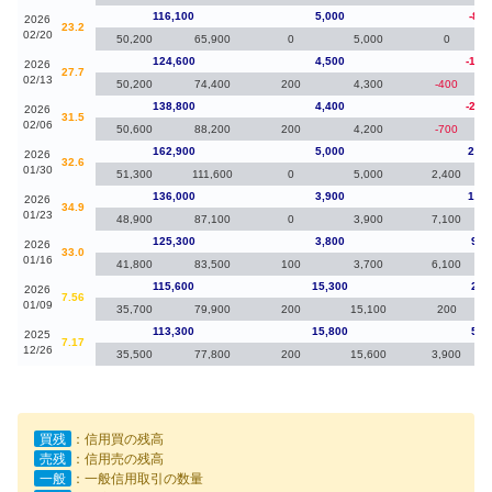
116,100
5,000
-8,5
2026
23.2
02/20
50,200
65,900
0
5,000
0
124,600
4,500
-14,
2026
27.7
02/13
50,200
74,400
200
4,300
-400
138,800
4,400
-24,
2026
31.5
02/06
50,600
88,200
200
4,200
-700
162,900
5,000
26,9
2026
32.6
01/30
51,300
111,600
0
5,000
2,400
136,000
3,900
10,7
2026
34.9
01/23
48,900
87,100
0
3,900
7,100
125,300
3,800
9,7
2026
33.0
01/16
41,800
83,500
100
3,700
6,100
115,600
15,300
2,3
2026
7.56
01/09
35,700
79,900
200
15,100
200
113,300
15,800
5,5
2025
7.17
12/26
35,500
77,800
200
15,600
3,900
買残
：信用買の残高
売残
：信用売の残高
一般
：一般信用取引の数量