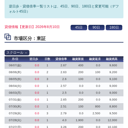
逆日歩・貸借倍率一覧リストは、45日、90日、180日と変更可能（デフ
ォルト45日）
貸借情報【更新日】2026年8月10日
市場区分：東証
月/日
逆日歩
日数
貸借倍率
融資新規
融資返済
融資残高
貸
08/07(金)
0.0
1
2.67
400
0.0
9,600
08/06(木)
0.0
2
2.63
200
100
9,200
08/05(水)
0.0
3
2.6
100
0.0
9,100
08/04(火)
0.0
1
2.57
0.0
0.0
9,000
08/03(月)
0.0
1
2.5
0.0
0.0
9,000
07/31(金)
0.0
1
2.65
200
0.0
9,000
07/30(木)
0.0
1
2.51
100
800
8,800
07/29(水)
0.0
3
2.79
0.0
2,500
9,500
07/28(火)
0.0
1
4.0
1,900
0.0
12,000
07/27(月)
0.0
1
3.26
200
0.0
10,100