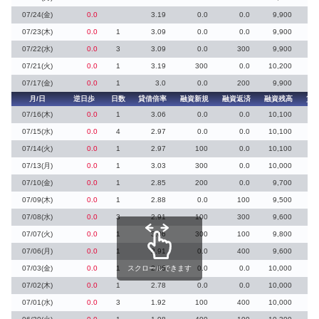
07/24(金)
0.0
3.19
0.0
0.0
9,900
07/23(木)
0.0
1
3.09
0.0
0.0
9,900
07/22(水)
0.0
3
3.09
0.0
300
9,900
07/21(火)
0.0
1
3.19
300
0.0
10,200
07/17(金)
0.0
1
3.0
0.0
200
9,900
月/日
逆日歩
日数
貸借倍率
融資新規
融資返済
融資残高
貸
07/16(木)
0.0
1
3.06
0.0
0.0
10,100
07/15(水)
0.0
4
2.97
0.0
0.0
10,100
07/14(火)
0.0
1
2.97
100
0.0
10,100
07/13(月)
0.0
1
3.03
300
0.0
10,000
07/10(金)
0.0
1
2.85
200
0.0
9,700
07/09(木)
0.0
1
2.88
0.0
100
9,500
07/08(水)
0.0
3
2.91
100
300
9,600
07/07(火)
0.0
1
3.06
300
100
9,800
07/06(月)
0.0
1
2.91
0.0
400
9,600
07/03(金)
0.0
1
スクロールできます
2.86
0.0
0.0
10,000
07/02(木)
0.0
1
2.78
0.0
0.0
10,000
07/01(水)
0.0
3
1.92
100
400
10,000