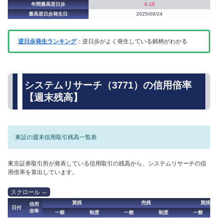
年間最高逆日歩
0.15
最高逆日歩発生日
2025/09/24
逆日歩発生ランキング
：逆日歩がよく発生している銘柄がわかる
システムリサーチ（3771）の信用倍率
【週末残高】
東証の週末信用取引残高一覧表
東京証券取引所が発表している信用取引の残高から、システムリサーチの信
用倍率を算出しています。
買残
売残
買残（
信用
日付
倍率
一般
制度
一般
制度
一般