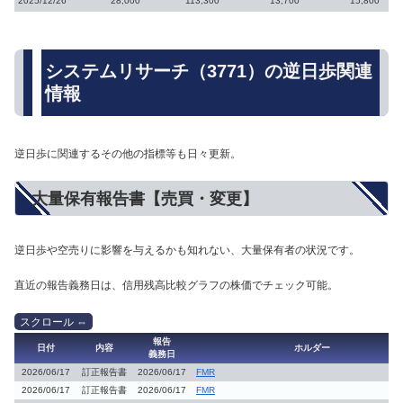
2025/12/26
28,000
113,300
13,700
15,800
システムリサーチ（3771）の逆日歩関連
情報
逆日歩に関連するその他の指標等も日々更新。
大量保有報告書【売買・変更】
逆日歩や空売りに影響を与えるかも知れない、大量保有者の状況です。
直近の報告義務日は、信用残高比較グラフの株価でチェック可能。
報告
日付
内容
ホルダー
義務日
2026/06/17
訂正報告書
2026/06/17
FMR
2026/06/17
訂正報告書
2026/06/17
FMR