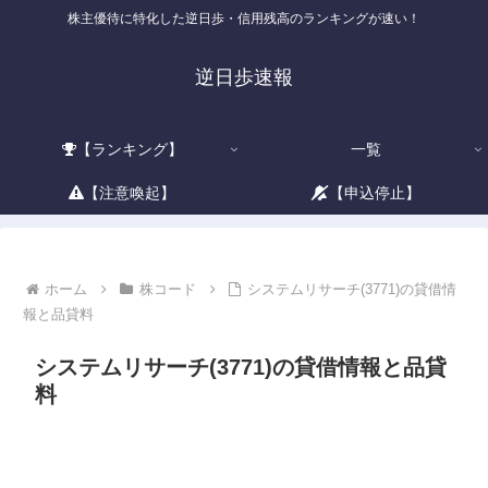
株主優待に特化した逆日歩・信用残高のランキングが速い！
逆日歩速報
【ランキング】
一覧
【注意喚起】
【申込停止】
ホーム
株コード
システムリサーチ(3771)の貸借情
報と品貸料
システムリサーチ(3771)の貸借情報と品貸
料