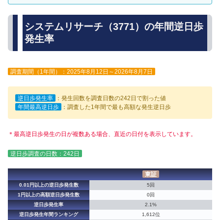
システムリサーチ（3771）の年間逆日歩
発生率
調査期間（1年間）：2025年8月12日～2026年8月7日
逆日歩発生率
：発生回数を調査日数の242日で割った値
年間最高逆日歩
：調査した1年間で最も高額な発生逆日歩
＊最高逆日歩発生の日が複数ある場合、直近の日付を表示しています。
逆日歩調査の日数：242日
東証
0.01円以上の逆日歩発生数
5回
1円以上の高額逆日歩発生数
0回
逆日歩発生率
2.1%
逆日歩発生年間ランキング
1,612位