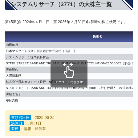
システムリサーチ（3771）の大株主一覧
第45期(自 2024年４月１日 至 2025年３月31日)決算時の株主状況です。
株主名
山田敏行
日本マスタートラスト信託銀行株式会社（信託口）
システムリサーチ従業員持株会
STATE STREET BANK AND TRUST CLIENT OMNIBUS ACCOUNT OM02 5050
伊藤範久
大澤日出巳
株式会社日本カストディ銀行（信託口）
スクロールできます
STATE STREET BANK AND TRUST CLIENT COMPANY 505001 （常任代理人 株式
伊藤まち子
布目秀樹
書類提出日
：2025-06-25
決算日
：3月31日
業種
：情報・通信業