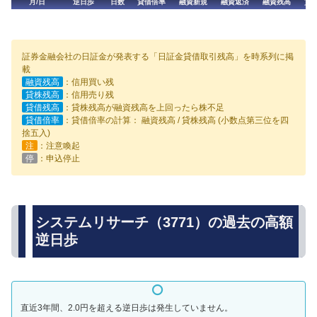
月/日
逆日歩
日数
貸借倍率
融資新規
融資返済
融資残高
貸
証券金融会社の日証金が発表する「日証金貸借取引残高」を時系列に掲
載
融資残高
：信用買い残
貸株残高
：信用売り残
貸借残高
：貸株残高が融資残高を上回ったら株不足
貸借倍率
：貸借倍率の計算： 融資残高 / 貸株残高 (小数点第三位を四
捨五入)
注
：注意喚起
停
：申込停止
システムリサーチ（3771）の過去の高額
逆日歩
直近3年間、2.0円を超える逆日歩は発生していません。