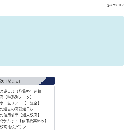
2026.08.7
次
）の逆日歩（品貸料）速報
高【時系列データ】
率一覧リスト【日証金】
）の過去の高額逆日歩
）の信用倍率【週末残高】
資余力は？【信用残高比較】
残高比較グラフ