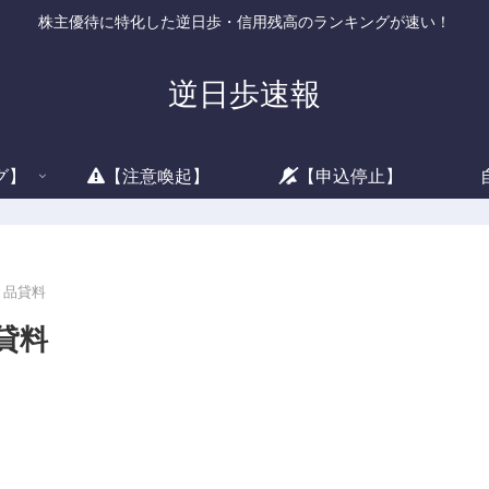
株主優待に特化した逆日歩・信用残高のランキングが速い！
逆日歩速報
グ】
【注意喚起】
【申込停止】
と品貸料
貸料