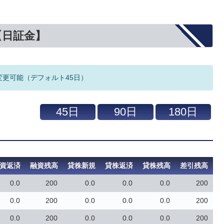
【日証金】
変更可能（デフォルト45日）
資返済
融資残高
貸株新規
貸株返済
貸株残高
差引残高
0.0
200
0.0
0.0
0.0
200
0.0
200
0.0
0.0
0.0
200
0.0
200
0.0
0.0
0.0
200