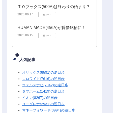
ＴＯブックス(500A)は終わりの始まり？
2026.06.17
株コード
HUMAN MADE(456A)が貸借銘柄に！
2026.06.15
株コード
人気記事
オリックス(8591)の逆日歩
コロワイド(7616)の逆日歩
ウェルスナビ(7342)の逆日歩
タマホーム(1419)の逆日歩
イオン(8267)の逆日歩
ユーグレナ(2931)の逆日歩
マネーフォワード(3994)の逆日歩