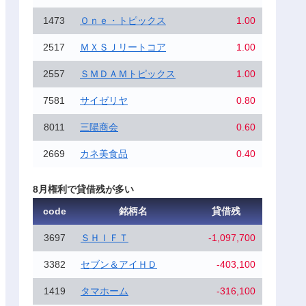
1473
Ｏｎｅ・トピックス
1.00
2517
ＭＸＳＪリートコア
1.00
2557
ＳＭＤＡＭトピックス
1.00
7581
サイゼリヤ
0.80
8011
三陽商会
0.60
2669
カネ美食品
0.40
8月権利で貸借残が多い
code
銘柄名
貸借残
3697
ＳＨＩＦＴ
-1,097,700
3382
セブン＆アイＨＤ
-403,100
1419
タマホーム
-316,100