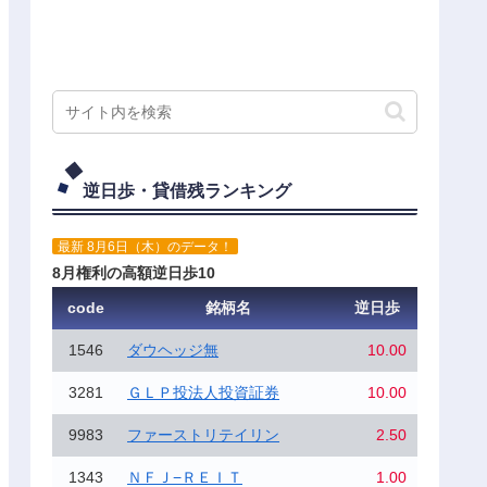
逆日歩・貸借残ランキング
最新 8月6日（木）のデータ！
8月権利の高額逆日歩10
code
銘柄名
逆日歩
1546
ダウヘッジ無
10.00
3281
ＧＬＰ投法人投資証券
10.00
9983
ファーストリテイリン
2.50
1343
ＮＦＪ−ＲＥＩＴ
1.00