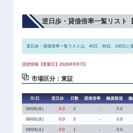
逆日歩・貸借倍率一覧リスト
逆日歩・貸借倍率一覧リストは、45日、90日、180日と
貸借情報【更新日】2026年8月7日
市場区分：東証
月/日
逆日歩
日数
貸借倍率
融資新規
融
08/06(木)
0.0
2
-
0.0
08/05(水)
0.0
3
-
0.0
08/04(火)
0.0
1
-
0.0