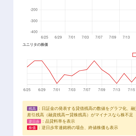
：日証金の発表する貸借残高の数値をグラフ化、融
残高
差引残高（融資残高ー貸株残高）がマイナスなら株不足
：品貸料率を表示
逆日歩
：逆日歩常連銘柄の場合、終値株価も表示
株価