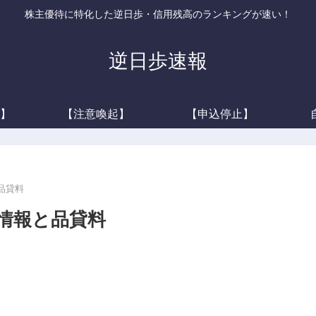
株主優待に特化した逆日歩・信用残高のランキングが速い！
逆日歩速報
】
【注意喚起】
【申込停止】
と品貸料
借情報と品貸料