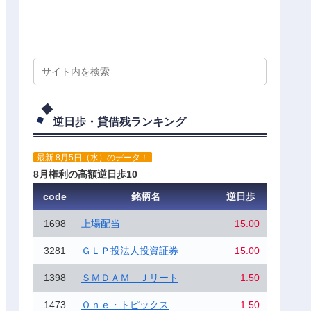
逆日歩・貸借残ランキング
最新 8月5日（水）のデータ！
8月権利の高額逆日歩10
code
銘柄名
逆日歩
1698
上場配当
15.00
3281
ＧＬＰ投法人投資証券
15.00
1398
ＳＭＤＡＭ Ｊリート
1.50
1473
Ｏｎｅ・トピックス
1.50