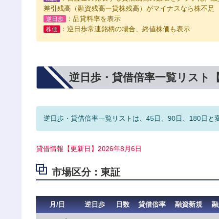
差引残高（融資残高ー貸株残高）がマイナスなら株不足
：品貸料率を表示
逆日歩
：逆日歩常連銘柄の場合、終値株価も表示
株価
逆日歩・貸借倍率一覧リスト
逆日歩・貸借倍率一覧リストは、45日、90日、180日と
貸借情報【更新日】2026年8月6日
市場区分：東証
月/日
逆日歩
日数
貸借倍率
融資新規
融