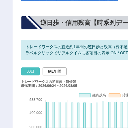
逆日歩・信用残高【時系列デ
トレードワークス
の直近約1年間の
逆日歩
と残高（株不足
ラベルクリックでリアルタイムに各項目の表示 ON / OF
30日
約1年間