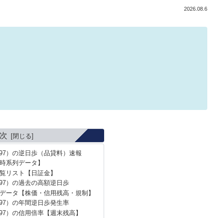
2026.08.6
次
97）の逆日歩（品貸料）速報
時系列データ】
覧リスト【日証金】
97）の過去の高額逆日歩
データ【株価・信用残高・規制】
97）の年間逆日歩発生率
97）の信用倍率【週末残高】