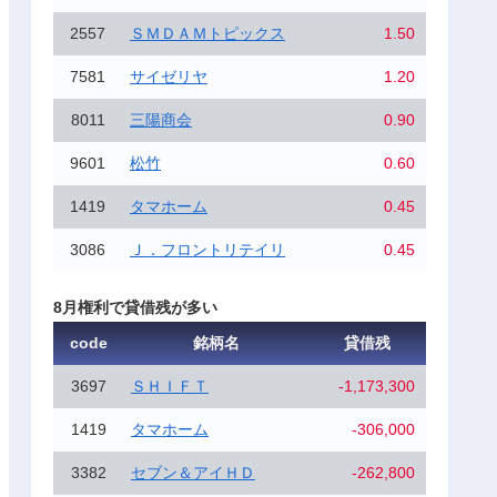
2557
ＳＭＤＡＭトピックス
1.50
7581
サイゼリヤ
1.20
8011
三陽商会
0.90
9601
松竹
0.60
1419
タマホーム
0.45
3086
Ｊ．フロントリテイリ
0.45
8月権利で貸借残が多い
code
銘柄名
貸借残
3697
ＳＨＩＦＴ
-1,173,300
1419
タマホーム
-306,000
3382
セブン＆アイＨＤ
-262,800