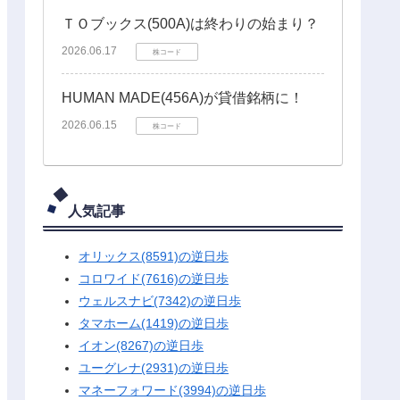
ＴＯブックス(500A)は終わりの始まり？
2026.06.17
株コード
HUMAN MADE(456A)が貸借銘柄に！
2026.06.15
株コード
人気記事
オリックス(8591)の逆日歩
コロワイド(7616)の逆日歩
ウェルスナビ(7342)の逆日歩
タマホーム(1419)の逆日歩
イオン(8267)の逆日歩
ユーグレナ(2931)の逆日歩
マネーフォワード(3994)の逆日歩