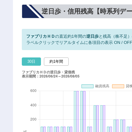
逆日歩・信用残高【時系列デ
ファブリカＨＤ
の直近約1年間の
逆日歩
と残高（株不足）
ラベルクリックでリアルタイムに各項目の表示 ON / OF
30日
約1年間