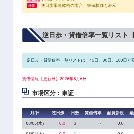
：逆日歩常連銘柄の場合、終値株価も表示
株価
逆日歩・貸借倍率一覧リスト
逆日歩・貸借倍率一覧リストは、45日、90日、180日と
貸借情報【更新日】2026年8月6日
市場区分：東証
月/日
逆日歩
日数
貸借倍率
融資新規
融
08/05(水)
0.0
3
-
0.0
08/04(火)
0.0
1
-
0.0