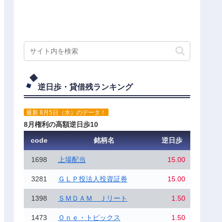
逆日歩・貸借残ランキング
最新 8月5日（水）のデータ！
8月権利の高額逆日歩10
code
銘柄名
逆日歩
1698
上場配当
15.00
3281
ＧＬＰ投法人投資証券
15.00
1398
ＳＭＤＡＭ Ｊリート
1.50
1473
Ｏｎｅ・トピックス
1.50