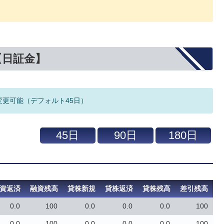
【日証金】
変更可能（デフォルト45日）
資返済
融資残高
貸株新規
貸株返済
貸株残高
差引残高
0.0
100
0.0
0.0
0.0
100
0.0
100
0.0
0.0
0.0
100