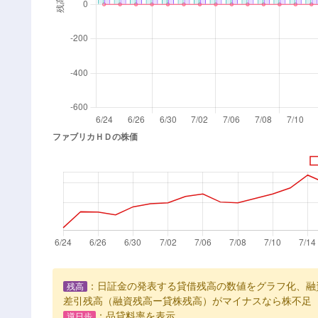
：日証金の発表する貸借残高の数値をグラフ化、融
残高
差引残高（融資残高ー貸株残高）がマイナスなら株不足
：品貸料率を表示
逆日歩