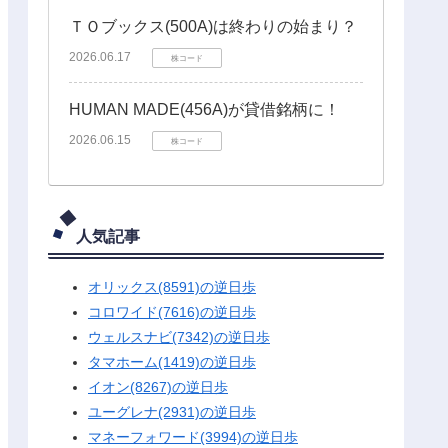
ＴＯブックス(500A)は終わりの始まり？
2026.06.17
株コード
HUMAN MADE(456A)が貸借銘柄に！
2026.06.15
株コード
人気記事
オリックス(8591)の逆日歩
コロワイド(7616)の逆日歩
ウェルスナビ(7342)の逆日歩
タマホーム(1419)の逆日歩
イオン(8267)の逆日歩
ユーグレナ(2931)の逆日歩
マネーフォワード(3994)の逆日歩