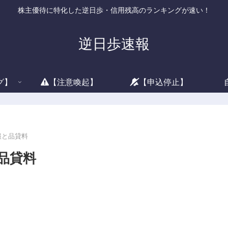
株主優待に特化した逆日歩・信用残高のランキングが速い！
逆日歩速報
グ】
【注意喚起】
【申込停止】
情報と品貸料
と品貸料