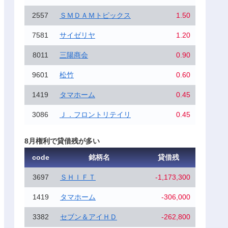
2557
ＳＭＤＡＭトピックス
1.50
7581
サイゼリヤ
1.20
8011
三陽商会
0.90
9601
松竹
0.60
1419
タマホーム
0.45
3086
Ｊ．フロントリテイリ
0.45
8月権利で貸借残が多い
code
銘柄名
貸借残
3697
ＳＨＩＦＴ
-1,173,300
1419
タマホーム
-306,000
3382
セブン＆アイＨＤ
-262,800