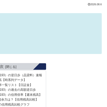
2026.08.6
次
193）の逆日歩（品貸料）速報
高【時系列データ】
率一覧リスト【日証金】
193）の過去の高額逆日歩
193）の信用倍率【週末残高】
資余力は？【信用残高比較】
の信用残高比較グラフ