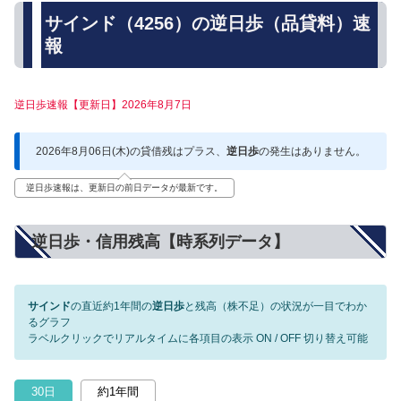
サインド（4256）の逆日歩（品貸料）速
報
逆日歩速報【更新日】2026年8月7日
2026年8月06日(木)の貸借残はプラス、
逆日歩
の発生はありません。
逆日歩速報は、更新日の前日データが最新です。
逆日歩・信用残高【時系列データ】
サインド
の直近約1年間の
逆日歩
と残高（株不足）の状況が一目でわか
るグラフ
ラベルクリックでリアルタイムに各項目の表示 ON / OFF 切り替え可能
30日
約1年間