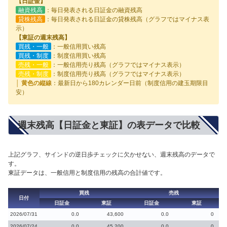
【日証金】
融資残高
：毎日発表される日証金の融資残高
貸株残高
：毎日発表される日証金の貸株残高（グラフではマイナス表
示）
【東証の週末残高】
買残・一般
：一般信用買い残高
買残・制度
：制度信用買い残高
売残・一般
：一般信用売り残高（グラフではマイナス表示）
売残・制度
：制度信用売り残高（グラフではマイナス表示）
│ 黄色の縦線
：最新日から180カレンダー日前（制度信用の建玉期限目
安）
週末残高【日証金と東証】の表データで比較
上記グラフ、サインドの逆日歩チェックに欠かせない、週末残高のデータで
す。
東証データは、一般信用と制度信用の残高の合計値です。
買残
売残
日付
日証金
東証
日証金
東証
2026/07/31
0.0
43,600
0.0
0
2026/07/24
0.0
45,200
0.0
0