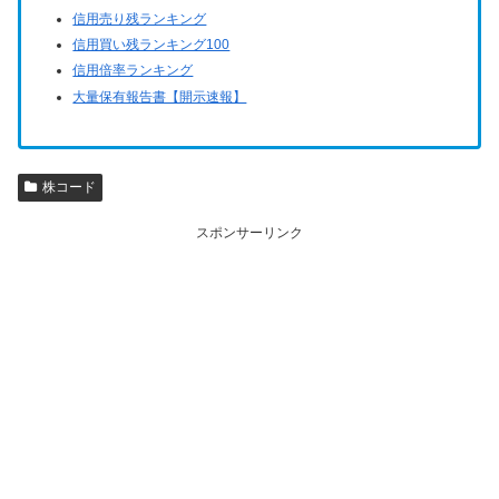
信用売り残ランキング
信用買い残ランキング100
信用倍率ランキング
大量保有報告書【開示速報】
株コード
スポンサーリンク