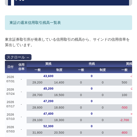
東証の週末信用取引残高一覧表
東京証券取引所が発表している信用取引の残高から、サインドの信用倍率を
算出しています。
買残
売残
買残（
信用
日付
倍率
一般
制度
一般
制度
一般
43,600
0
-1,6
2026
-
07/31
29,200
14,400
0
0
500
45,200
0
-2,0
2026
-
07/24
28,700
16,500
0
0
100
47,200
0
-20
2026
-
07/17
28,600
18,600
0
0
-500
47,400
0
-4,9
2026
-
07/10
29,100
18,300
0
0
-2,700
52,300
0
-10
2026
-
07/03
31,800
20,500
0
0
-800