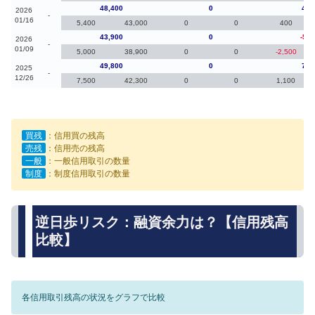
48,400
0
4,5
2026
-
01/16
5,400
43,000
0
0
400
43,900
0
-5,9
2026
-
01/09
5,000
38,900
0
0
-2,500
49,800
0
7,8
2025
-
12/26
7,500
42,300
0
0
1,100
買残
：信用買の残高
売残
：信用売の残高
一般
：一般信用取引の数量
制度
：制度信用取引の数量
逆日歩リスク：融資余力は？【信用残高
比較】
各信用取引残高の状況をグラフで比較