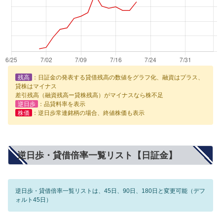
残高
：日証金の発表する貸借残高の数値をグラフ化、融資はプラス、
貸株はマイナス
差引残高（融資残高ー貸株残高）がマイナスなら株不足
逆日歩
：品貸料率を表示
株価
：逆日歩常連銘柄の場合、終値株価も表示
逆日歩・貸借倍率一覧リスト【日証金】
逆日歩・貸借倍率一覧リストは、45日、90日、180日と変更可能（デフ
ォルト45日）