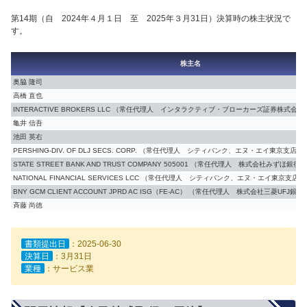
第14期（自 2024年４月１日 至 2025年３月31日）決算時の株主状況で
す。
株主名
奥脇 隆司
高橋 直也
INTERACTIVE BROKERS LLC （常任代理人 インタラクティブ・ブローカーズ証券株式会社
亀井 信吾
池田 英右
PERSHING-DIV. OF DLJ SECS. CORP. （常任代理人 シティバンク、エヌ・エイ東京支
STATE STREET BANK AND TRUST COMPANY 505001 （常任代理人 株式会社みずほ銀
NATIONAL FINANCIAL SERVICES LCC （常任代理人 シティバンク、エヌ・エイ東京
BNY GCM CLIENT ACCOUNT JPRD AC ISG（FE-AC） （常任代理人 株式会社三菱UFJ銀行
斉藤 尚徳
書類提出日
：2025-06-30
決算日
：3月31日
業種
：サービス業