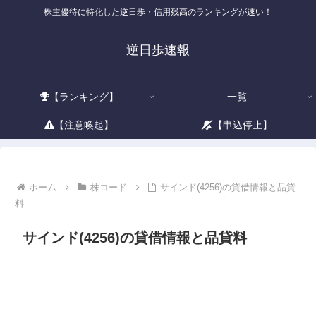
株主優待に特化した逆日歩・信用残高のランキングが速い！
逆日歩速報
【ランキング】
一覧
【注意喚起】
【申込停止】
ホーム
株コード
サインド(4256)の貸借情報と品貸
料
サインド(4256)の貸借情報と品貸料