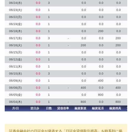
06/24(水)
0.0
3
0.0
0.0
0.0
06/23(火)
0.0
1
0.0
0.0
0.0
06/22(月)
0.0
1
0.0
0.0
0.0
06/19(金)
0.0
1
0.0
0.0
0.0
06/18(木)
0.0
1
0.0
200
0.0
06/17(水)
0.0
3
-
0.0
0.0
200
06/16(火)
0.0
1
-
200
0.0
200
06/15(月)
0.0
1
0.0
0.0
0.0
06/12(金)
0.0
1
0.0
0.0
0.0
06/11(木)
0.0
1
0.0
0.0
0.0
06/10(水)
0.0
3
0.0
0.0
0.0
06/09(火)
0.0
1
0.0
400
0.0
06/08(月)
0.0
1
-
400
0.0
400
06/05(金)
0.0
1
0.0
800
0.0
06/04(木)
0.0
1
-
800
0.0
800
月/日
逆日歩
日数
貸借倍率
融資新規
融資返済
融資残高
貸
証券金融会社の日証金が発表する「日証金貸借取引残高」を時系列に掲