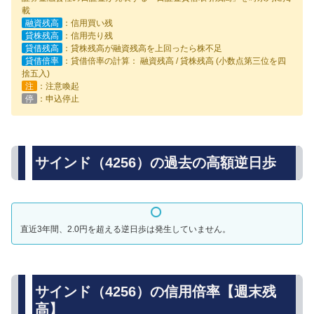
載
融資残高
：信用買い残
貸株残高
：信用売り残
貸借残高
：貸株残高が融資残高を上回ったら株不足
貸借倍率
：貸借倍率の計算： 融資残高 / 貸株残高 (小数点第三位を四
捨五入)
注
：注意喚起
停
：申込停止
サインド（4256）の過去の高額逆日歩
直近3年間、2.0円を超える逆日歩は発生していません。
サインド（4256）の信用倍率【週末残
高】