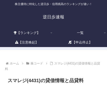
株主優待に特化した逆日歩・信用残高のランキングが速い！
逆日歩速報
【ランキング】
一覧
【注意喚起】
【申込停止】
ホーム
株コード
スマレジ(4431)の貸借情報と品貸
料
スマレジ(4431)の貸借情報と品貸料