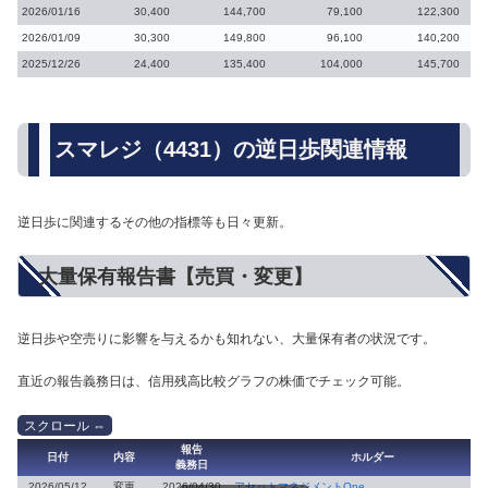
2026/01/16
30,400
144,700
79,100
122,300
2026/01/09
30,300
149,800
96,100
140,200
2025/12/26
24,400
135,400
104,000
145,700
スマレジ（4431）の逆日歩関連情報
逆日歩に関連するその他の指標等も日々更新。
大量保有報告書【売買・変更】
逆日歩や空売りに影響を与えるかも知れない、大量保有者の状況です。
直近の報告義務日は、信用残高比較グラフの株価でチェック可能。
報告
日付
内容
ホルダー
義務日
2026/05/12
変更
2026/04/30
アセットマネジメントOne