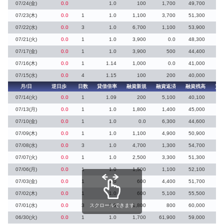
07/24(金)
0.0
1.0
100
1,700
49,700
07/23(木)
0.0
1
1.0
1,100
3,700
51,300
07/22(水)
0.0
3
1.0
6,700
1,100
53,900
5
07/21(火)
0.0
1
1.0
3,900
0.0
48,300
5
07/17(金)
0.0
1
1.0
3,900
500
44,400
8
07/16(木)
0.0
1
1.14
1,000
0.0
41,000
1
07/15(水)
0.0
4
1.15
100
200
40,000
月/日
逆日歩
日数
貸借倍率
融資新規
融資返済
融資残高
貸
07/14(火)
0.0
1
1.09
200
5,100
40,100
07/13(月)
0.0
1
1.0
1,800
1,400
45,000
1
07/10(金)
0.0
1
1.0
0.0
6,300
44,600
07/09(木)
0.0
1
1.0
1,100
4,900
50,900
1
07/08(水)
0.0
3
1.0
4,700
1,300
54,700
3
07/07(火)
0.0
1
1.0
2,500
3,300
51,300
07/06(月)
0.0
1
1.0
1,500
1,100
52,100
07/03(金)
0.0
1
1.0
600
4,400
51,700
07/02(木)
0.0
1
1.0
600
5,100
55,500
1
07/01(水)
0.0
3
スクロールできます
1.0
1,800
800
60,000
1
06/30(火)
0.0
1
1.0
1,700
61,900
59,000