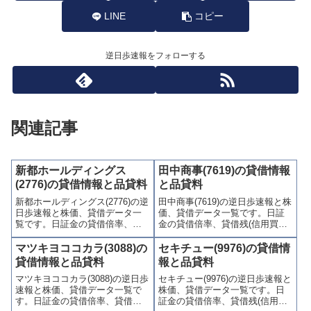
LINE
コピー
逆日歩速報をフォローする
関連記事
新都ホールディングス
田中商事(7619)の貸借情報
(2776)の貸借情報と品貸料
と品貸料
新都ホールディングス(2776)の逆
田中商事(7619)の逆日歩速報と株
日歩速報と株価、貸借データ一
価、貸借データ一覧です。日証
覧です。日証金の貸借倍率、貸
金の貸借倍率、貸借残(信用買
借残(信用買残、信用売残)、品貸
残、信用売残)、品貸料(逆日
料(逆日歩)、東証の週末残高、規
歩)、東証の週末残高、規制(注意
マツキヨココカラ(3088)の
セキチュー(9976)の貸借情
制(注意喚起・申込停止)など、空
喚起・申込停止)など、空売り関
貸借情報と品貸料
報と品貸料
売り関連情報を集計し、図解で
連情報を集計し、図解でわかり
マツキヨココカラ(3088)の逆日歩
セキチュー(9976)の逆日歩速報と
わかりやすくまとめて掲載して
やすくまとめて掲載していま
速報と株価、貸借データ一覧で
株価、貸借データ一覧です。日
います。
す。
す。日証金の貸借倍率、貸借残
証金の貸借倍率、貸借残(信用買