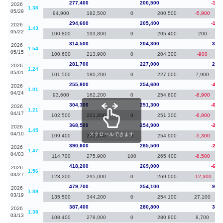
277,400
200,500
-17,
2026
1.38
05/29
94,900
182,500
0
200,500
-5,900
294,600
205,400
-19,
2026
1.43
05/22
100,800
193,800
0
205,400
200
314,500
204,300
32,8
2026
1.54
05/15
100,600
213,900
0
204,300
-900
281,700
227,000
25,9
2026
1.24
05/01
101,500
180,200
0
227,000
7,900
255,800
254,600
-48,
2026
1.01
04/24
93,600
162,200
0
254,600
-8,900
304,300
251,300
-64,
2026
1.21
04/17
102,500
201,800
0
251,300
-6,900
368,500
254,900
-22,
2026
1.45
04/10
スクロールできます
109,400
259,100
0
254,900
-5,300
390,600
265,500
-27,
2026
1.47
04/03
114,700
275,900
100
265,400
-8,500
418,200
269,000
-61,
2026
1.56
03/27
123,200
295,000
0
269,000
-12,300
479,700
254,100
92,3
2026
1.89
03/19
135,500
344,200
0
254,100
27,100
387,400
280,800
33,2
2026
1.38
03/13
108,400
279,000
0
280,800
8,700