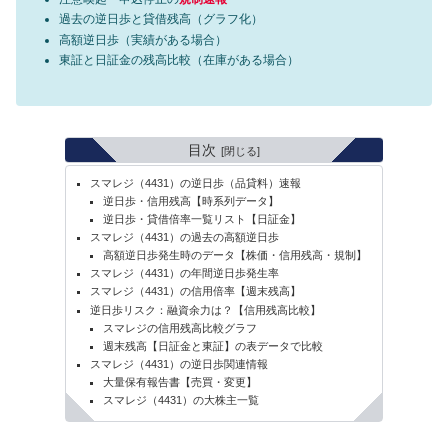
過去の逆日歩と貸借残高（グラフ化）
高額逆日歩（実績がある場合）
東証と日証金の残高比較（在庫がある場合）
目次
スマレジ（4431）の逆日歩（品貸料）速報
逆日歩・信用残高【時系列データ】
逆日歩・貸借倍率一覧リスト【日証金】
スマレジ（4431）の過去の高額逆日歩
高額逆日歩発生時のデータ【株価・信用残高・規制】
スマレジ（4431）の年間逆日歩発生率
スマレジ（4431）の信用倍率【週末残高】
逆日歩リスク：融資余力は？【信用残高比較】
スマレジの信用残高比較グラフ
週末残高【日証金と東証】の表データで比較
スマレジ（4431）の逆日歩関連情報
大量保有報告書【売買・変更】
スマレジ（4431）の大株主一覧