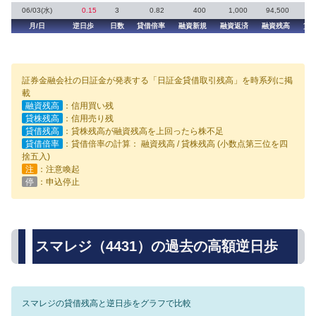
06/03(水)
0.15
3
0.82
400
1,000
94,500
月/日
逆日歩
日数
貸借倍率
融資新規
融資返済
融資残高
貸
証券金融会社の日証金が発表する「日証金貸借取引残高」を時系列に掲
載
融資残高
：信用買い残
貸株残高
：信用売り残
貸借残高
：貸株残高が融資残高を上回ったら株不足
貸借倍率
：貸借倍率の計算： 融資残高 / 貸株残高 (小数点第三位を四
捨五入)
注
：注意喚起
停
：申込停止
スマレジ（4431）の過去の高額逆日歩
スマレジの貸借残高と逆日歩をグラフで比較