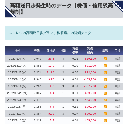
高額逆日歩発生時のデータ【株価・信用残高・
規制】
スマレジの高額逆日歩グラフ、株価追加の詳細データ
貸借
貸借
日付
株価
逆日歩
日数
規制
市場
倍率
残高
2023/1/4(水)
2,048
29.6
4
0.01
-519,100
東証
注
2022/12/14(水)
1,881
12.0
3
0.06
-361,000
東証
注
2023/1/25(水)
2,374
11.85
3
0.05
-322,500
東証
注
2023/1/11(水)
2,345
9.75
3
0.01
-405,100
東証
注
2023/1/18(水)
2,264
9.0
3
0.01
-357,900
東証
注
2022/12/29(木)
2,037
8.4
1
0.01
-489,200
東証
注
2022/12/30(金)
2,118
7.2
1
0.04
-524,200
東証
注
2023/2/27(月)
2,155
6.4
1
0.13
-199,200
東証
注
2023/2/1(水)
2,384
5.55
3
0.07
-300,500
東証
注
2023/1/13(金)
2,313
5.4
1
0.01
-405,600
東証
注