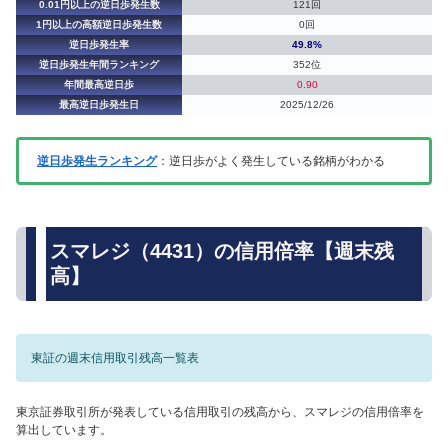
0.01円以上の逆日歩発生数
121回
1円以上の高額逆日歩発生数
0回
逆日歩発生率
49.8%
逆日歩発生年間ランキング
352位
年間最高逆日歩
0.90
最高逆日歩発生日
2025/12/26
逆日歩発生ランキング
：逆日歩がよく発生している銘柄がわかる
スマレジ（4431）の信用倍率【週末残
高】
東証の週末信用取引残高一覧表
東京証券取引所が発表している信用取引の残高から、スマレジの信用倍率を
算出しています。