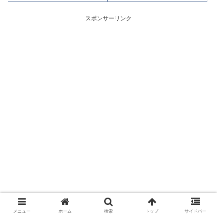
残、信用売残)、品貸料(逆日
残、信用売残)、品貸料(逆日
歩)、東証の週末残高、規制(注意
歩)、東証の週末残高、規制(注意
喚起・申込停止)など、空売り関
喚起・申込停止)など、空売り関
スポンサーリンク
連情報を集計し、図解でわかり
連情報を集計し、図解でわかり
やすくまとめて掲載していま
やすくまとめて掲載していま
す。
す。
メニュー
ホーム
検索
トップ
サイドバー