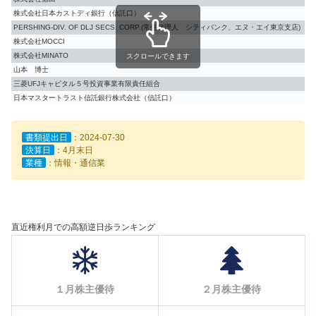
株式会社日本カストディ銀行（信託口）
8.
PERSHING-DIV. OF DLJ SECS. CORP.(常任代理人 シティバンク、エヌ・エイ東京支店)
7.
株式会社MOCCI
6.
株式会社MINATO
6.
スクロールできます
山本 博士
3.
三菱UFJキャピタル５号投資事業有限責任組合
2.
日本マスタートラスト信託銀行株式会社（信託口）
2.
書類提出日
：2024-07-30
決算日
：4月末日
業種
：情報・通信業
直近権利月での高額逆日歩ランキング
１月株主優待
２月株主優待