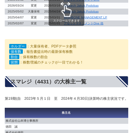
2026/03/24
変更
2026/03/16
Wojciech Jakub Podobas
2025/05/02
大量保有
2025/04/24
Wojciech Jakub Podobas
2025/04/07
変更
2025/03/31
WISHBONE MANAGEMENT LP
スクロールできます
2025/02/07
変更
2025/01/31
アセットマネジメントOne 他
ホルダー
：大量保有者、PDFデータ参照
保有数
：報告書提出時の最新保有株数
割合
：保有株数の割合
状態
：株数増減のチェックが一目でわかる！
スマレジ（4431）の大株主一覧
第19期(自 2023年５月１日 至 2024年４月30日)決算時の株主状況です。
割
株主名
【
株式会社山本博士事務所
17
徳田 誠
15
株式会社徳田
10