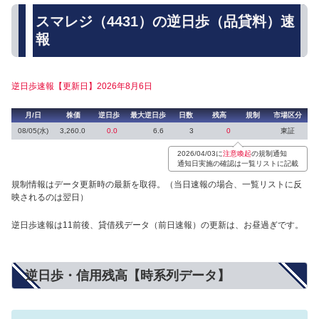
スマレジ（4431）の逆日歩（品貸料）速
報
逆日歩速報【更新日】2026年8月6日
月/日
株価
逆日歩
最大逆日歩
日数
残高
規制
市場区分
08/05(水)
3,260.0
0.0
6.6
3
0
東証
2026/04/03に
注意喚起
の規制通知
通知日実施の確認は一覧リストに記載
規制情報はデータ更新時の最新を取得。（当日速報の場合、一覧リストに反
映されるのは翌日）
逆日歩速報は11前後、貸借残データ（前日速報）の更新は、お昼過ぎです。
逆日歩・信用残高【時系列データ】