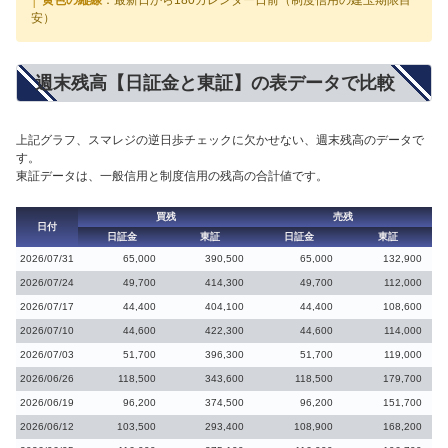
│ 黄色の縦線
：最新日から180カレンダー日前（制度信用の建玉期限目
安）
週末残高【日証金と東証】の表データで比較
上記グラフ、スマレジの逆日歩チェックに欠かせない、週末残高のデータで
す。
東証データは、一般信用と制度信用の残高の合計値です。
買残
売残
日付
日証金
東証
日証金
東証
2026/07/31
65,000
390,500
65,000
132,900
2026/07/24
49,700
414,300
49,700
112,000
2026/07/17
44,400
404,100
44,400
108,600
2026/07/10
44,600
422,300
44,600
114,000
2026/07/03
51,700
396,300
51,700
119,000
2026/06/26
118,500
343,600
118,500
179,700
2026/06/19
96,200
374,500
96,200
151,700
2026/06/12
103,500
293,400
108,900
168,200