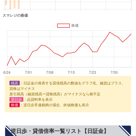
残高
：日証金の発表する貸借残高の数値をグラフ化、融資はプラス、
貸株はマイナス
差引残高（融資残高ー貸株残高）がマイナスなら株不足
逆日歩
：品貸料率を表示
株価
：逆日歩常連銘柄の場合、終値株価も表示
逆日歩・貸借倍率一覧リスト【日証金】