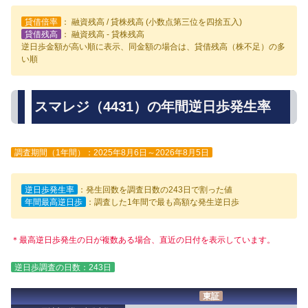
貸借倍率
： 融資残高 / 貸株残高 (小数点第三位を四捨五入)
貸借残高
： 融資残高 - 貸株残高
逆日歩金額が高い順に表示、同金額の場合は、貸借残高（株不足）の多
い順
スマレジ（4431）の年間逆日歩発生率
調査期間（1年間）：2025年8月6日～2026年8月5日
逆日歩発生率
：発生回数を調査日数の243日で割った値
年間最高逆日歩
：調査した1年間で最も高額な発生逆日歩
＊最高逆日歩発生の日が複数ある場合、直近の日付を表示しています。
逆日歩調査の日数：243日
東証