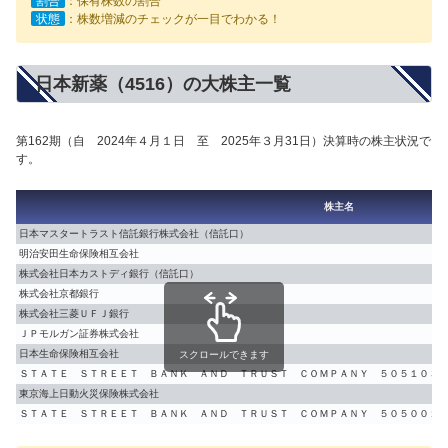
割合
：保有株数の割合
状態
：株数増減のチェックが一目でわかる！
日本新薬（4516）の大株主一覧
第162期（自 2024年４月１日 至 2025年３月31日）決算時の株主状況で
す。
株主名
日本マスタートラスト信託銀行株式会社（信託口）
明治安田生命保険相互会社
株式会社日本カストディ銀行（信託口）
株式会社京都銀行
株式会社三菱ＵＦＪ銀行
ＪＰモルガン証券株式会社
日本生命保険相互会社
スクロールできます
ＳＴＡＴＥ ＳＴＲＥＥＴ ＢＡＮＫ ＡＮＤ ＴＲＵＳＴ ＣＯＭＰＡＮＹ ５０５１０３
東京海上日動火災保険株式会社
ＳＴＡＴＥ ＳＴＲＥＥＴ ＢＡＮＫ ＡＮＤ ＴＲＵＳＴ ＣＯＭＰＡＮＹ ５０５００１