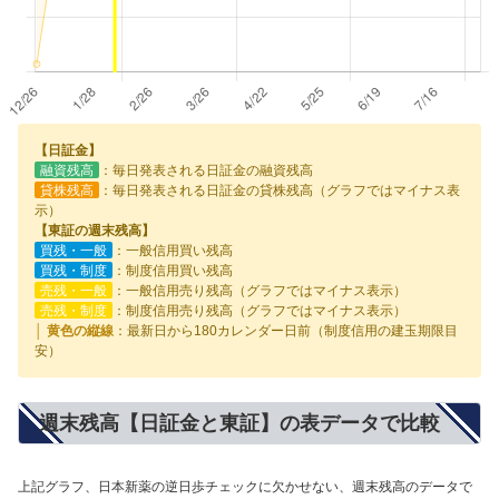
【日証金】
融資残高
：毎日発表される日証金の融資残高
貸株残高
：毎日発表される日証金の貸株残高（グラフではマイナス表
示）
【東証の週末残高】
買残・一般
：一般信用買い残高
買残・制度
：制度信用買い残高
売残・一般
：一般信用売り残高（グラフではマイナス表示）
売残・制度
：制度信用売り残高（グラフではマイナス表示）
│ 黄色の縦線
：最新日から180カレンダー日前（制度信用の建玉期限目
安）
週末残高【日証金と東証】の表データで比較
上記グラフ、日本新薬の逆日歩チェックに欠かせない、週末残高のデータで