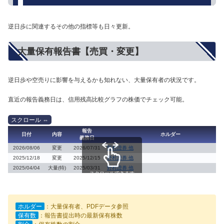
逆日歩に関連するその他の指標等も日々更新。
大量保有報告書【売買・変更】
逆日歩や空売りに影響を与えるかも知れない、大量保有者の状況です。
直近の報告義務日は、信用残高比較グラフの株価でチェック可能。
報告
日付
内容
ホルダー
義務日
2026/08/06
変更
2026/07/31
野村證券 他
2025/12/18
変更
2025/12/15
野村證券 他
2025/04/04
大量(特)
2025/03/31
野村證券 他
スクロールできます
ホルダー
：大量保有者、PDFデータ参照
保有数
：報告書提出時の最新保有株数