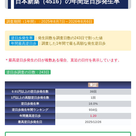
日本新薬（4516）の年間逆日歩発生率
調査期間（1年間）：2025年8月7日～2026年8月6日
逆日歩発生率
：発生回数を調査日数の243日で割った値
年間最高逆日歩
：調査した1年間で最も高額な発生逆日歩
＊最高逆日歩発生の日が複数ある場合、直近の日付を表示しています。
逆日歩調査の日数：243日
東証
0.01円以上の逆日歩発生数
39回
1円以上の高額逆日歩発生数
1回
逆日歩発生率
16.0%
逆日歩発生年間ランキング
934位
年間最高逆日歩
1.20
最高逆日歩発生日
2025/12/26