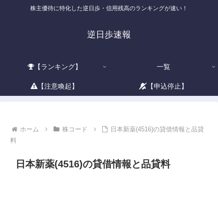
株主優待に特化した逆日歩・信用残高のランキングが速い！
逆日歩速報
【ランキング】
一覧
【注意喚起】
【申込停止】
ホーム
株コード
日本新薬(4516)の貸借情報と品貸
料
日本新薬(4516)の貸借情報と品貸料