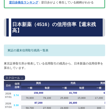
逆日歩発生ランキング
：逆日歩がよく発生している銘柄がわかる
日本新薬（4516）の信用倍率【週末残
高】
東証の週末信用取引残高一覧表
東京証券取引所が発表している信用取引の残高から、日本新薬の信用倍率を
算出しています。
買残
売残
買残（
信用
日付
倍率
一般
制度
一般
制度
一般
156,000
41,700
68,8
2026
3.74
07/31
76,900
79,100
25,800
15,900
17,200
87,200
26,400
1,8
2026
3.30
07/24
59,700
27,500
24,600
1,800
300