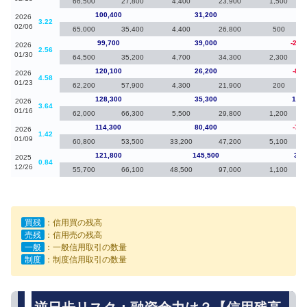
66,500
27,800
4,400
23,900
1,500
100,400
31,200
70
2026
3.22
02/06
65,000
35,400
4,400
26,800
500
99,700
39,000
-20,
2026
2.56
01/30
64,500
35,200
4,700
34,300
2,300
120,100
26,200
-8,2
2026
4.58
01/23
62,200
57,900
4,300
21,900
200
128,300
35,300
14,0
2026
3.64
01/16
62,000
66,300
5,500
29,800
1,200
114,300
80,400
-7,5
2026
1.42
01/09
60,800
53,500
33,200
47,200
5,100
121,800
145,500
3,6
2025
0.84
12/26
55,700
66,100
48,500
97,000
1,100
買残
：信用買の残高
売残
：信用売の残高
一般
：一般信用取引の数量
制度
：制度信用取引の数量