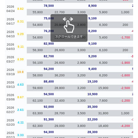
78,500
8,900
2,9
2026
8.82
04/24
55,800
22,700
3,000
5,900
1,000
75,600
9,100
-60
2026
8.31
04/17
54,800
20,800
2,800
6,300
200
76,200
8,200
-6,7
2026
9.29
04/10
スクロールできます
54,600
21,600
2,800
5,400
-1,700
82,900
9,100
20
2026
9.11
04/03
56,300
26,600
3,000
6,100
200
82,700
9,200
-11,
2026
8.99
03/27
56,100
26,600
2,900
6,300
-1,900
94,200
9,400
5,8
2026
10.0
03/19
58,000
36,200
3,200
6,200
-1,600
88,400
19,100
-6,1
2026
4.63
03/13
59,600
28,800
3,200
15,900
-2,500
94,500
10,900
2,5
2026
8.67
03/06
62,100
32,400
3,300
7,600
-1,200
92,000
35,300
70
2026
2.61
02/27
63,300
28,700
3,500
31,800
1,000
91,300
22,200
-3,0
2026
4.11
02/20
62,300
29,000
3,800
18,400
-4,200
94,300
28,300
-6,1
2026
3.33
02/13