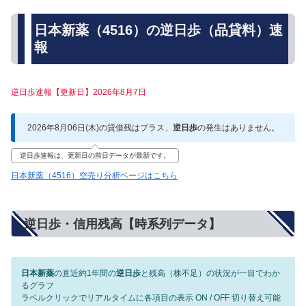
日本新薬（4516）の逆日歩（品貸料）速
報
逆日歩速報【更新日】2026年8月7日
2026年8月06日(木)の貸借残はプラス、
逆日歩
の発生はありません。
逆日歩速報は、更新日の前日データが最新です。
日本新薬（4516）空売り分析ページはこちら
逆日歩・信用残高【時系列データ】
日本新薬
の直近約1年間の
逆日歩
と残高（株不足）の状況が一目でわか
るグラフ
ラベルクリックでリアルタイムに各項目の表示 ON / OFF 切り替え可能