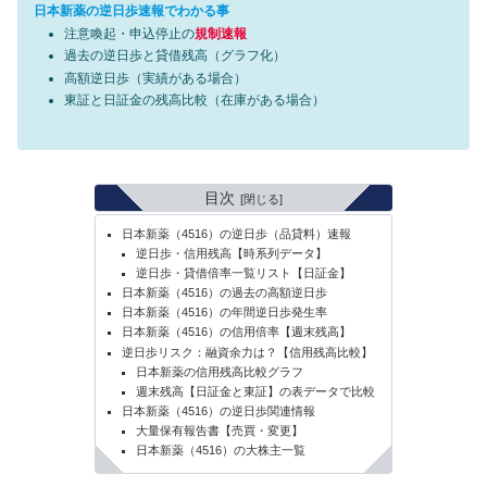
日本新薬の逆日歩速報でわかる事
注意喚起・申込停止の
規制速報
過去の逆日歩と貸借残高（グラフ化）
高額逆日歩（実績がある場合）
東証と日証金の残高比較（在庫がある場合）
目次
日本新薬（4516）の逆日歩（品貸料）速報
逆日歩・信用残高【時系列データ】
逆日歩・貸借倍率一覧リスト【日証金】
日本新薬（4516）の過去の高額逆日歩
日本新薬（4516）の年間逆日歩発生率
日本新薬（4516）の信用倍率【週末残高】
逆日歩リスク：融資余力は？【信用残高比較】
日本新薬の信用残高比較グラフ
週末残高【日証金と東証】の表データで比較
日本新薬（4516）の逆日歩関連情報
大量保有報告書【売買・変更】
日本新薬（4516）の大株主一覧