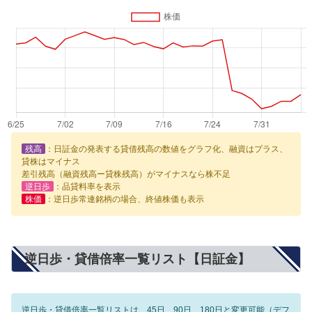
残高
：日証金の発表する貸借残高の数値をグラフ化、融資はプラス、
貸株はマイナス
差引残高（融資残高ー貸株残高）がマイナスなら株不足
逆日歩
：品貸料率を表示
株価
：逆日歩常連銘柄の場合、終値株価も表示
逆日歩・貸借倍率一覧リスト【日証金】
逆日歩・貸借倍率一覧リストは、45日、90日、180日と変更可能（デフ