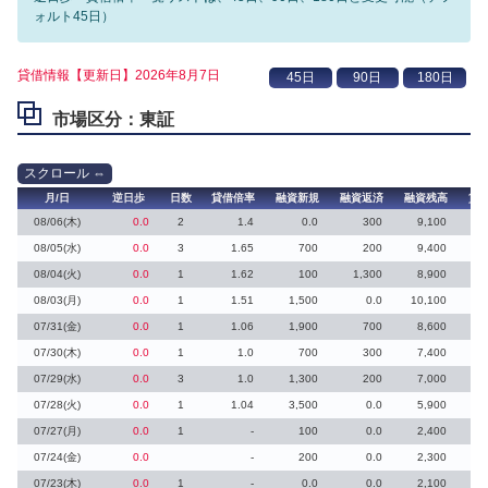
ォルト45日）
貸借情報【更新日】2026年8月7日
市場区分：東証
月/日
逆日歩
日数
貸借倍率
融資新規
融資返済
融資残高
貸
08/06(木)
0.0
2
1.4
0.0
300
9,100
08/05(水)
0.0
3
1.65
700
200
9,400
08/04(火)
0.0
1
1.62
100
1,300
8,900
08/03(月)
0.0
1
1.51
1,500
0.0
10,100
07/31(金)
0.0
1
1.06
1,900
700
8,600
1
07/30(木)
0.0
1
1.0
700
300
7,400
1
07/29(水)
0.0
3
1.0
1,300
200
7,000
1
07/28(火)
0.0
1
1.04
3,500
0.0
5,900
5
07/27(月)
0.0
1
-
100
0.0
2,400
07/24(金)
0.0
-
200
0.0
2,300
07/23(木)
0.0
1
-
0.0
0.0
2,100