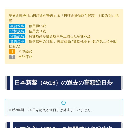
証券金融会社の日証金が発表する「日証金貸借取引残高」を時系列に掲
載
融資残高
：信用買い残
貸株残高
：信用売り残
貸借残高
：貸株残高が融資残高を上回ったら株不足
貸借倍率
：貸借倍率の計算： 融資残高 / 貸株残高 (小数点第三位を四
捨五入)
注
：注意喚起
停
：申込停止
日本新薬（4516）の過去の高額逆日歩
直近3年間、2.0円を超える逆日歩は発生していません。