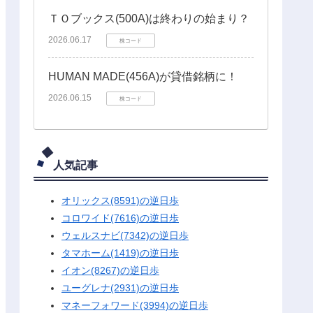
ＴＯブックス(500A)は終わりの始まり？
2026.06.17
株コード
HUMAN MADE(456A)が貸借銘柄に！
2026.06.15
株コード
人気記事
オリックス(8591)の逆日歩
コロワイド(7616)の逆日歩
ウェルスナビ(7342)の逆日歩
タマホーム(1419)の逆日歩
イオン(8267)の逆日歩
ユーグレナ(2931)の逆日歩
マネーフォワード(3994)の逆日歩