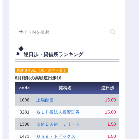
逆日歩・貸借残ランキング
最新 8月5日（水）のデータ！
8月権利の高額逆日歩10
code
銘柄名
逆日歩
1698
上場配当
15.00
3281
ＧＬＰ投法人投資証券
15.00
1398
ＳＭＤＡＭ Ｊリート
1.50
1473
Ｏｎｅ・トピックス
1.50