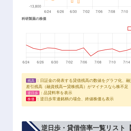
：日証金の発表する貸借残高の数値をグラフ化、融
残高
差引残高（融資残高ー貸株残高）がマイナスなら株不足
：品貸料率を表示
逆日歩
：逆日歩常連銘柄の場合、終値株価も表示
株価
逆日歩・貸借倍率一覧リスト