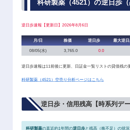
科研製薬（4521）の逆日歩
逆日歩速報【更新日】2026年8月6日
月/日
株価
逆日歩
最大逆日
08/05(水)
3,765.0
0.0
逆日歩速報は11前後に更新、日証金一覧リストの貸借残の
科研製薬（4521）空売り分析ページはこちら
逆日歩・信用残高【時系列デ
科研製薬
の直近約1年間の
逆日歩
と残高（株不足）の状況