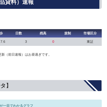
（品貸料）速報
歩
日数
残高
規制
市場区分
7.6
3
0
東証
更新（前日速報）はお昼過ぎです。
ータ】
が一目でわかるグラフ