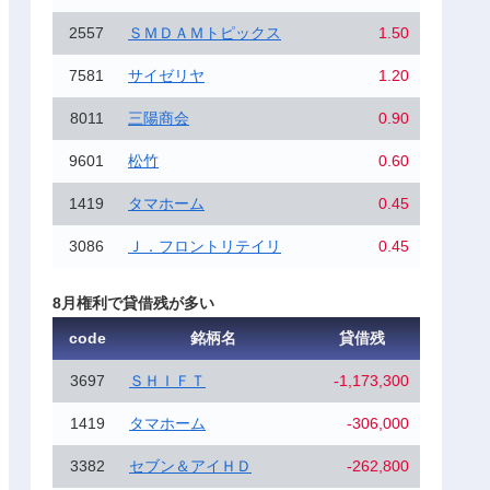
2557
ＳＭＤＡＭトピックス
1.50
7581
サイゼリヤ
1.20
8011
三陽商会
0.90
9601
松竹
0.60
1419
タマホーム
0.45
3086
Ｊ．フロントリテイリ
0.45
8月権利で貸借残が多い
code
銘柄名
貸借残
3697
ＳＨＩＦＴ
-1,173,300
1419
タマホーム
-306,000
3382
セブン＆アイＨＤ
-262,800