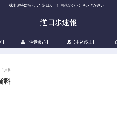
株主優待に特化した逆日歩・信用残高のランキングが速い！
逆日歩速報
グ】
【注意喚起】
【申込停止】
と品貸料
貸料