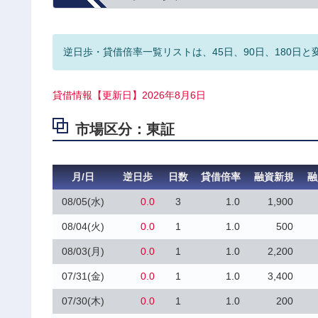
逆日歩・貸借倍率一覧リストは、45日、90日、180日と
貸借情報【更新日】2026年8月6日
市場区分：東証
月/日
逆日歩
日数
貸借倍率
融資新規
融
08/05(水)
0.0
3
1.0
1,900
08/04(火)
0.0
1
1.0
500
08/03(月)
0.0
1
1.0
2,200
07/31(金)
0.0
1
1.0
3,400
07/30(木)
0.0
1
1.0
200