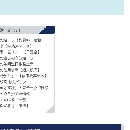
次
）の逆日歩（品貸料）速報
高【時系列データ】
率一覧リスト【日証金】
）の過去の高額逆日歩
）の年間逆日歩発生率
）の信用倍率【週末残高】
資余力は？【信用残高比較】
残高比較グラフ
金と東証】の表データで比較
）の逆日歩関連情報
21）の大株主一覧
株式取得・優待】