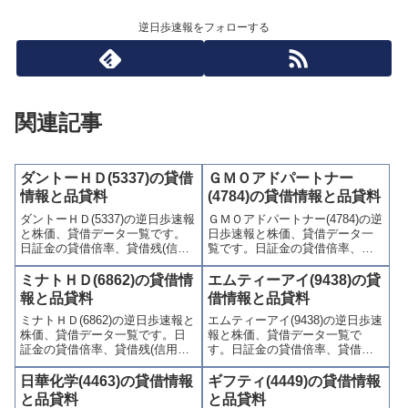
逆日歩速報をフォローする
関連記事
ダントーＨＤ(5337)の貸借
ＧＭＯアドパートナー
情報と品貸料
(4784)の貸借情報と品貸料
ダントーＨＤ(5337)の逆日歩速報
ＧＭＯアドパートナー(4784)の逆
と株価、貸借データ一覧です。
日歩速報と株価、貸借データ一
日証金の貸借倍率、貸借残(信用
覧です。日証金の貸借倍率、貸
買残、信用売残)、品貸料(逆日
借残(信用買残、信用売残)、品貸
歩)、東証の週末残高、規制(注意
料(逆日歩)、東証の週末残高、規
ミナトＨＤ(6862)の貸借情
エムティーアイ(9438)の貸
喚起・申込停止)など、空売り関
制(注意喚起・申込停止)など、空
報と品貸料
借情報と品貸料
連情報を集計し、図解でわかり
売り関連情報を集計し、図解で
ミナトＨＤ(6862)の逆日歩速報と
エムティーアイ(9438)の逆日歩速
やすくまとめて掲載していま
わかりやすくまとめて掲載して
株価、貸借データ一覧です。日
報と株価、貸借データ一覧で
す。
います。
証金の貸借倍率、貸借残(信用買
す。日証金の貸借倍率、貸借残
残、信用売残)、品貸料(逆日
(信用買残、信用売残)、品貸料
歩)、東証の週末残高、規制(注意
(逆日歩)、東証の週末残高、規制
日華化学(4463)の貸借情報
ギフティ(4449)の貸借情報
喚起・申込停止)など、空売り関
(注意喚起・申込停止)など、空売
と品貸料
と品貸料
連情報を集計し、図解でわかり
り関連情報を集計し、図解でわ