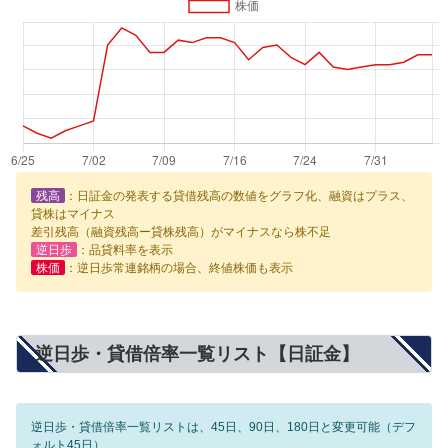
残高
：日証金の発表する貸借残高の数値をグラフ化、融資はプラス、
貸株はマイナス
差引残高（融資残高ー貸株残高）がマイナスなら株不足
逆日歩
：品貸料率を表示
株価
：逆日歩常連銘柄の場合、終値株価も表示
逆日歩・貸借倍率一覧リスト【日証金】
逆日歩・貸借倍率一覧リストは、45日、90日、180日と変更可能（デフ
ォルト45日）