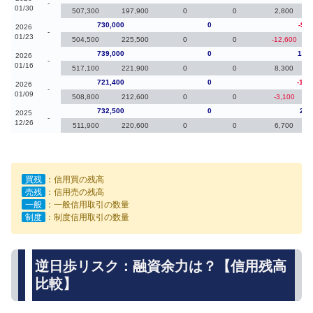
-
01/30
507,300
197,900
0
0
2,800
730,000
0
-9,0
2026
-
01/23
504,500
225,500
0
0
-12,600
739,000
0
17,6
2026
-
01/16
517,100
221,900
0
0
8,300
721,400
0
-11,
2026
-
01/09
508,800
212,600
0
0
-3,100
732,500
0
2,3
2025
-
12/26
511,900
220,600
0
0
6,700
買残
：信用買の残高
売残
：信用売の残高
一般
：一般信用取引の数量
制度
：制度信用取引の数量
逆日歩リスク：融資余力は？【信用残高
比較】