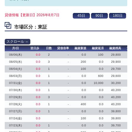
貸借情報【更新日】2026年8月7日
市場区分：東証
月/日
逆日歩
日数
貸借倍率
融資新規
融資返済
融資残高
貸
08/06(木)
0.0
2
-
0.0
100
29,800
08/05(水)
0.0
3
-
200
0.0
29,900
08/04(火)
0.0
1
-
100
0.0
29,700
08/03(月)
0.0
1
-
0.0
600
29,600
07/31(金)
0.0
1
-
0.0
10,000
30,200
07/30(木)
0.0
1
-
0.0
0.0
40,200
07/29(水)
0.0
3
-
0.0
0.0
40,200
07/28(火)
0.0
1
-
400
0.0
40,200
07/27(月)
0.0
1
-
0.0
0.0
39,800
07/24(金)
0.0
-
100
0.0
39,800
07/23(木)
0.0
1
-
0.0
0.0
39,700