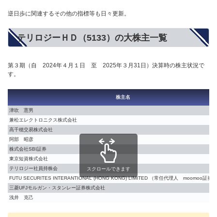
逆日歩に関連するその他の指標等も日々更新。
テリロジーＨＤ（5133）の大株主一覧
第３期（自 2024年４月１日 至 2025年３月31日）決算時の株主状況で
す。
株主名
津吹 憲男
兼松エレクトロニクス株式会社
高千穂交易株式会社
阿部 昭彦
株式会社SBI証券
東京短資株式会社
テリロジー社員持株会
スクロールできます
FUTU SECURITES INTERANTIONAL (HONG KONG) LIMITED （常任代理人 moomoo証
三菱UFJモルガン・スタンレー証券株式会社
浅井 克己