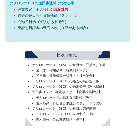
テリロジーＨＤの逆日歩速報でわかる事
注意喚起・申込停止の
規制速報
過去の逆日歩と貸借残高（グラフ化）
高額逆日歩（実績がある場合）
東証と日証金の残高比較（在庫がある場合）
目次
テリロジーＨＤ（5133）の逆日歩（品貸料）速報
逆日歩・信用残高【時系列データ】
逆日歩・貸借倍率一覧リスト【日証金】
テリロジーＨＤ（5133）の過去の高額逆日歩
テリロジーＨＤ（5133）の信用倍率【週末残高】
逆日歩リスク：融資余力は？【信用残高比較】
テリロジーＨＤの信用残高比較グラフ
週末残高【日証金と東証】の表データで比較
テリロジーＨＤ（5133）の逆日歩関連情報
テリロジーＨＤ（5133）の大株主一覧
開示情報【自己株式取得・優待】