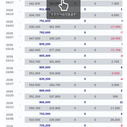
-
04/17
442,000
380,800
0
0
7,300
811,400
0
19,8
2026
-
04/10
スクロールできます
434,700
376,700
0
0
4,600
791,600
0
8,0
2026
-
04/03
430,100
361,500
0
0
-17,400
783,600
0
-75,
2026
-
03/27
447,500
336,100
0
0
-34,500
859,200
0
3,9
2026
-
03/19
482,000
377,200
0
0
-71,700
855,300
0
-30,
2026
-
03/13
553,700
301,600
0
0
2,700
885,600
0
46,4
2026
-
03/06
551,000
334,600
0
0
-3,500
839,200
0
-49,
2026
-
02/27
554,500
284,700
0
0
3,300
889,000
0
22,4
2026
-
02/20
551,200
337,800
0
0
500
866,600
0
113,
2026
-
02/13
550,700
315,900
0
0
17,200
753,500
0
48,3
2026
-
02/06
533,500
220,000
0
0
26,200
705,200
0
-24,
2026