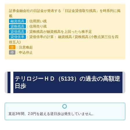
証券金融会社の日証金が発表する「日証金貸借取引残高」を時系列に掲
載
融資残高
：信用買い残
貸株残高
：信用売り残
貸借残高
：貸株残高が融資残高を上回ったら株不足
貸借倍率
：貸借倍率の計算： 融資残高 / 貸株残高 (小数点第三位を四
捨五入)
注
：注意喚起
停
：申込停止
テリロジーＨＤ（5133）の過去の高額逆
日歩
直近3年間、2.0円を超える逆日歩は発生していません。