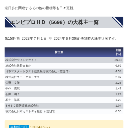
逆日歩に関連するその他の指標等も日々更新。
エンビプロＨＤ（5698）の大株主一覧
第15期(自 2023年７月１日 至 2024年６月30日)決算時の株主状況です。
割合
株主名
【%】
株式会社ウィンデライト
35.88
株式会社佐野まるか
6.62
日本マスタートラスト信託銀行株式会社（信託口）
4.58
株式会社ユー・エス・エス
2.37
佐野 文勝
2.26
中作 憲展
1.47
石井 明子
1.24
石井 裕高
1.22
SＭＢＣ日興証券株式会社
1.04
株式会社日本カストディ銀行（信託口）
0.55
書類提出日
：2024-09-27