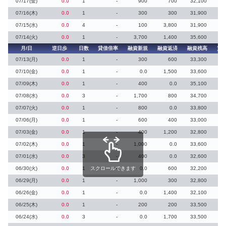
07/17(金)
0.0
1
-
900
700
32,100
07/16(木)
0.0
1
-
300
300
31,900
07/15(水)
0.0
4
-
100
3,800
31,900
07/14(火)
0.0
1
-
3,700
1,400
35,600
月/日
逆日歩
日数
貸借倍率
融資新規
融資返済
融資残高
貸
07/13(月)
0.0
1
-
300
600
33,300
07/10(金)
0.0
1
-
0.0
1,500
33,600
07/09(木)
0.0
1
-
400
0.0
35,100
07/08(水)
0.0
3
-
1,700
800
34,700
07/07(火)
0.0
1
-
800
0.0
33,800
07/06(月)
0.0
1
-
600
400
33,000
07/03(金)
0.0
1
-
400
1,200
32,800
07/02(木)
0.0
1
-
1,000
0.0
33,600
07/01(水)
0.0
3
-
400
0.0
32,600
06/30(火)
0.0
1
スクロールできます
-
0.0
600
32,200
06/29(月)
0.0
1
-
1,000
300
32,800
06/26(金)
0.0
1
-
0.0
1,400
32,100
06/25(木)
0.0
1
-
200
200
33,500
06/24(水)
0.0
3
-
0.0
1,700
33,500