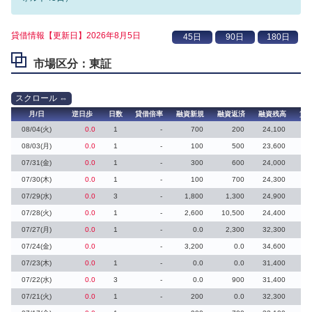
貸借情報【更新日】2026年8月5日
市場区分：東証
月/日
逆日歩
日数
貸借倍率
融資新規
融資返済
融資残高
貸
08/04(火)
0.0
1
-
700
200
24,100
08/03(月)
0.0
1
-
100
500
23,600
07/31(金)
0.0
1
-
300
600
24,000
07/30(木)
0.0
1
-
100
700
24,300
07/29(水)
0.0
3
-
1,800
1,300
24,900
07/28(火)
0.0
1
-
2,600
10,500
24,400
07/27(月)
0.0
1
-
0.0
2,300
32,300
07/24(金)
0.0
-
3,200
0.0
34,600
07/23(木)
0.0
1
-
0.0
0.0
31,400
07/22(水)
0.0
3
-
0.0
900
31,400
07/21(火)
0.0
1
-
200
0.0
32,300