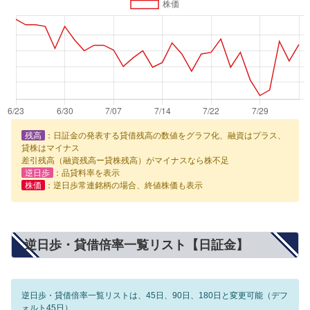
残高
：日証金の発表する貸借残高の数値をグラフ化、融資はプラス、
貸株はマイナス
差引残高（融資残高ー貸株残高）がマイナスなら株不足
逆日歩
：品貸料率を表示
株価
：逆日歩常連銘柄の場合、終値株価も表示
逆日歩・貸借倍率一覧リスト【日証金】
逆日歩・貸借倍率一覧リストは、45日、90日、180日と変更可能（デフ
ォルト45日）