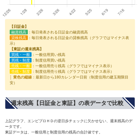
【日証金】
融資残高
：毎日発表される日証金の融資残高
貸株残高
：毎日発表される日証金の貸株残高（グラフではマイナス表
示）
【東証の週末残高】
買残・一般
：一般信用買い残高
買残・制度
：制度信用買い残高
売残・一般
：一般信用売り残高（グラフではマイナス表示）
売残・制度
：制度信用売り残高（グラフではマイナス表示）
│ 黄色の縦線
：最新日から180カレンダー日前（制度信用の建玉期限目
安）
週末残高【日証金と東証】の表データで比較
上記グラフ、エンビプロＨＤの逆日歩チェックに欠かせない、週末残高のデ
ータです。
東証データは、一般信用と制度信用の残高の合計値です。