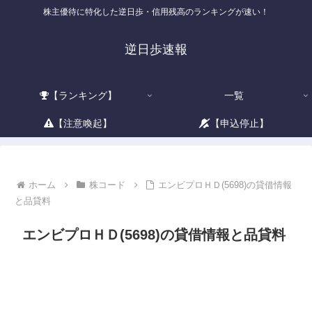
株主優待に特化した逆日歩・信用残高のランキングが速い！
逆日歩速報
【ランキング】
一覧
【注意喚起】
【申込停止】
ホーム
株コード
エンビプロＨＤ(5698)の貸借情報
と品貸料
エンビプロＨＤ(5698)の貸借情報と品貸料