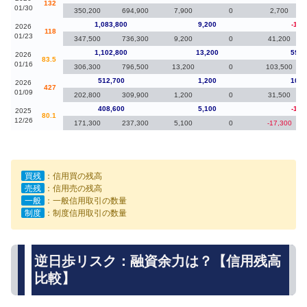
132
01/30
350,200
694,900
7,900
0
2,700
1,083,800
9,200
-19,
2026
118
01/23
347,500
736,300
9,200
0
41,200
1,102,800
13,200
590,
2026
83.5
01/16
306,300
796,500
13,200
0
103,500
512,700
1,200
104,
2026
427
01/09
202,800
309,900
1,200
0
31,500
408,600
5,100
-15,
2025
80.1
12/26
171,300
237,300
5,100
0
-17,300
買残
：信用買の残高
売残
：信用売の残高
一般
：一般信用取引の数量
制度
：制度信用取引の数量
逆日歩リスク：融資余力は？【信用残高
比較】