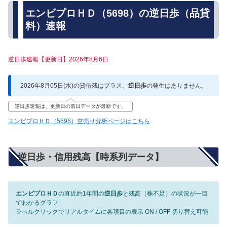
エンビプロＨＤ（5698）の逆日歩（品貸
料）速報
逆日歩速報【更新日】2026年8月6日
2026年8月05日(水)の貸借残はプラス、
逆日歩
の発生はありません。
逆日歩速報は、更新日の前日データが最新です。
エンビプロＨＤ（5698）空売り分析ページはこちら
逆日歩・信用残高【時系列データ】
エンビプロＨＤ
の直近約1年間の
逆日歩
と残高（株不足）の状況が一目
でわかるグラフ
ラベルクリックでリアルタイムに各項目の表示 ON / OFF 切り替え可能