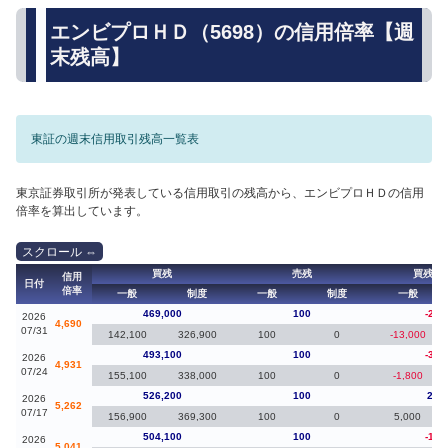
エンビプロＨＤ（5698）の信用倍率【週
末残高】
東証の週末信用取引残高一覧表
東京証券取引所が発表している信用取引の残高から、エンビプロＨＤの信用
倍率を算出しています。
買残
売残
買残（
信用
日付
倍率
一般
制度
一般
制度
一般
469,000
100
-24,
2026
4,690
07/31
142,100
326,900
100
0
-13,000
493,100
100
-33,
2026
4,931
07/24
155,100
338,000
100
0
-1,800
526,200
100
22,
2026
5,262
07/17
156,900
369,300
100
0
5,000
504,100
100
-15,
2026
5,041