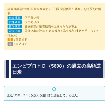
証券金融会社の日証金が発表する「日証金貸借取引残高」を時系列に掲
載
融資残高
：信用買い残
貸株残高
：信用売り残
貸借残高
：貸株残高が融資残高を上回ったら株不足
貸借倍率
：貸借倍率の計算： 融資残高 / 貸株残高 (小数点第三位を四
捨五入)
注
：注意喚起
停
：申込停止
エンビプロＨＤ（5698）の過去の高額逆
日歩
直近3年間、2.0円を超える逆日歩は発生していません。