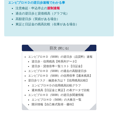
エンビプロＨＤの逆日歩速報でわかる事
注意喚起・申込停止の
規制速報
過去の逆日歩と貸借残高（グラフ化）
高額逆日歩（実績がある場合）
東証と日証金の残高比較（在庫がある場合）
目次
エンビプロＨＤ（5698）の逆日歩（品貸料）速報
逆日歩・信用残高【時系列データ】
逆日歩・貸借倍率一覧リスト【日証金】
エンビプロＨＤ（5698）の過去の高額逆日歩
エンビプロＨＤ（5698）の信用倍率【週末残高】
逆日歩リスク：融資余力は？【信用残高比較】
エンビプロＨＤの信用残高比較グラフ
週末残高【日証金と東証】の表データで比較
エンビプロＨＤ（5698）の逆日歩関連情報
エンビプロＨＤ（5698）の大株主一覧
開示情報【自己株式取得・優待】