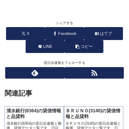
シェアする
X
Facebook
はてブ
LINE
コピー
逆日歩速報をフォローする
関連記事
清水銀行(8364)の貸借情報
ＢＲＵＮＯ(3140)の貸借情
と品貸料
報と品貸料
清水銀行(8364)の逆日歩速報と株
ＢＲＵＮＯ(3140)の逆日歩速報と
価、貸借データ一覧です。日証
株価、貸借データ一覧です。日