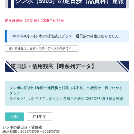
シンポ（5903）の逆日歩（品貸料）速報
逆日歩速報【更新日】2026年8月7日
2026年8月06日(木)の貸借残はプラス、
逆日歩
の発生はありません。
逆日歩速報は、更新日の前日データが最新です。
逆日歩・信用残高【時系列データ】
シンポ
の直近約1年間の
逆日歩
と残高（株不足）の状況が一目でわかる
グラフ
ラベルクリックでリアルタイムに各項目の表示 ON / OFF 切り替え可能
30日
約1年間