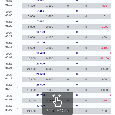
5,500
0
-1,9
2026
-
06/12
4,400
1,100
0
0
-600
7,400
0
40
2026
-
06/05
5,000
2,400
0
0
0
7,000
0
-3,1
2026
-
05/29
5,000
2,000
0
0
-1,000
10,100
0
0
2026
-
05/22
6,000
4,100
0
0
400
10,100
0
-9,3
2026
-
05/15
5,600
4,500
0
0
-4,400
19,400
0
-8,2
2026
-
05/01
10,000
9,400
0
0
-11,100
27,600
0
1,1
2026
-
04/24
21,100
6,500
0
0
1,500
26,500
0
-10
2026
-
04/17
19,600
6,900
0
0
600
26,600
0
-7,1
2026
-
04/10
19,000
7,600
0
0
1,800
33,700
0
-8,7
2026
-
04/03
17,200
16,500
0
0
-7,100
42,400
0
80
2026
-
03/27
スクロールできます
24,300
18,100
0
0
100