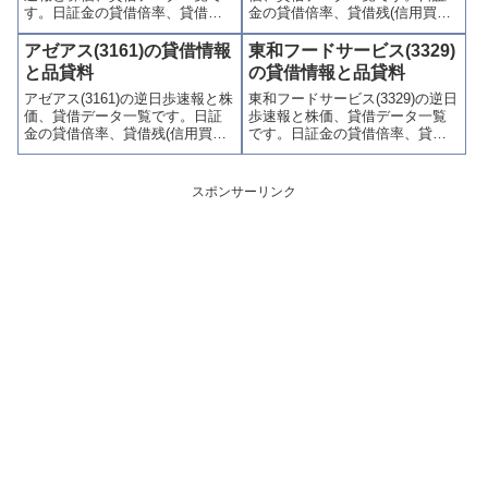
す。日証金の貸借倍率、貸借残
金の貸借倍率、貸借残(信用買
(信用買残、信用売残)、品貸料
残、信用売残)、品貸料(逆日
(逆日歩)、東証の週末残高、規制
歩)、東証の週末残高、規制(注意
アゼアス(3161)の貸借情報
東和フードサービス(3329)
(注意喚起・申込停止)など、空売
喚起・申込停止)など、空売り関
と品貸料
の貸借情報と品貸料
り関連情報を集計し、図解でわ
連情報を集計し、図解でわかり
アゼアス(3161)の逆日歩速報と株
東和フードサービス(3329)の逆日
かりやすくまとめて掲載してい
やすくまとめて掲載していま
価、貸借データ一覧です。日証
歩速報と株価、貸借データ一覧
ます。
す。
金の貸借倍率、貸借残(信用買
です。日証金の貸借倍率、貸借
残、信用売残)、品貸料(逆日
残(信用買残、信用売残)、品貸料
歩)、東証の週末残高、規制(注意
(逆日歩)、東証の週末残高、規制
喚起・申込停止)など、空売り関
(注意喚起・申込停止)など、空売
スポンサーリンク
連情報を集計し、図解でわかり
り関連情報を集計し、図解でわ
やすくまとめて掲載していま
かりやすくまとめて掲載してい
す。
ます。