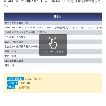
第54期（自 2023年７月１日 至 2024年６月30日）決算時の株主状況で
す。
株主名
ヤマタケ総業有限会社
CGML PB CLIENT ACCOUNT/COLLATERAL （常任代理人 シティバンク、エヌ・エイ東京
株式会社日本カストディ銀行（信託口）
シンポ取引先持株会
株式会社百五銀行
名古屋中小企業投資育成株式会社
種村 桂介
スクロールできます
中頭 隆哉
國際電業株式会社
岡崎 博
書類提出日
：2024-09-24
決算日
：6月30日
業種
：金属製品