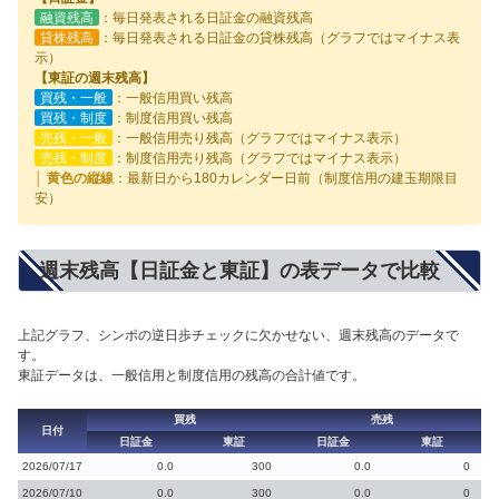
融資残高
：毎日発表される日証金の融資残高
貸株残高
：毎日発表される日証金の貸株残高（グラフではマイナス表
示）
【東証の週末残高】
買残・一般
：一般信用買い残高
買残・制度
：制度信用買い残高
売残・一般
：一般信用売り残高（グラフではマイナス表示）
売残・制度
：制度信用売り残高（グラフではマイナス表示）
│ 黄色の縦線
：最新日から180カレンダー日前（制度信用の建玉期限目
安）
週末残高【日証金と東証】の表データで比較
上記グラフ、シンポの逆日歩チェックに欠かせない、週末残高のデータで
す。
東証データは、一般信用と制度信用の残高の合計値です。
買残
売残
日付
日証金
東証
日証金
東証
2026/07/17
0.0
300
0.0
0
2026/07/10
0.0
300
0.0
0