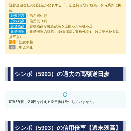
証券金融会社の日証金が発表する「日証金貸借取引残高」を時系列に掲
載
融資残高
：信用買い残
貸株残高
：信用売り残
貸借残高
：貸株残高が融資残高を上回ったら株不足
貸借倍率
：貸借倍率の計算： 融資残高 / 貸株残高 (小数点第三位を四
捨五入)
注
：注意喚起
停
：申込停止
シンポ（5903）の過去の高額逆日歩
直近3年間、2.0円を超える逆日歩は発生していません。
シンポ（5903）の信用倍率【週末残高】