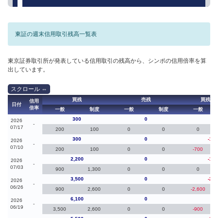
東証の週末信用取引残高一覧表
東京証券取引所が発表している信用取引の残高から、シンポの信用倍率を算
出しています。
買残
売残
買残（
信用
日付
倍率
一般
制度
一般
制度
一般
300
0
0
2026
-
07/17
200
100
0
0
0
300
0
-1,9
2026
-
07/10
200
100
0
0
-700
2,200
0
-1,3
2026
-
07/03
900
1,300
0
0
0
3,500
0
-2,6
2026
-
06/26
900
2,600
0
0
-2,600
6,100
0
60
2026
-
06/19
3,500
2,600
0
0
-900