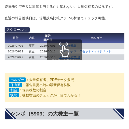
逆日歩や空売りに影響を与えるかも知れない、大量保有者の状況です。
直近の報告義務日は、信用残高比較グラフの株価でチェック可能。
報告
日付
内容
ホルダー
義務日
2026/07/06
変更
2026/07/01
ヤマタケ総業
2026/06/23
変更
2026/06/16
シンプレクス・アセット・マネジメント
2026/06/22
変更
2026/06/15
ヤマタケ総業 他
スクロールできます
ホルダー
：大量保有者、PDFデータ参照
保有数
：報告書提出時の最新保有株数
割合
：保有株数の割合
状態
：株数増減のチェックが一目でわかる！
シンポ（5903）の大株主一覧