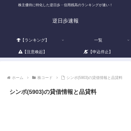
株主優待に特化した逆日歩・信用残高のランキングが速い！
逆日歩速報
【ランキング】
一覧
【注意喚起】
【申込停止】
ホーム
株コード
シンポ(5903)の貸借情報と品貸料
シンポ(5903)の貸借情報と品貸料