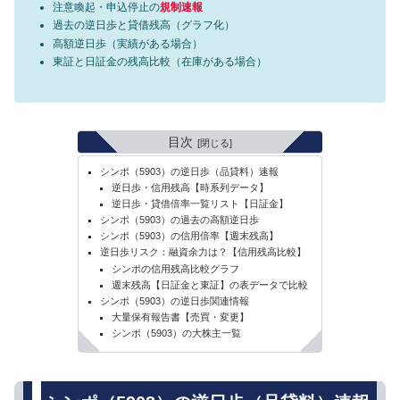
注意喚起・申込停止の
規制速報
過去の逆日歩と貸借残高（グラフ化）
高額逆日歩（実績がある場合）
東証と日証金の残高比較（在庫がある場合）
目次
シンポ（5903）の逆日歩（品貸料）速報
逆日歩・信用残高【時系列データ】
逆日歩・貸借倍率一覧リスト【日証金】
シンポ（5903）の過去の高額逆日歩
シンポ（5903）の信用倍率【週末残高】
逆日歩リスク：融資余力は？【信用残高比較】
シンポの信用残高比較グラフ
週末残高【日証金と東証】の表データで比較
シンポ（5903）の逆日歩関連情報
大量保有報告書【売買・変更】
シンポ（5903）の大株主一覧