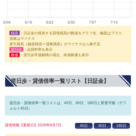
残高
：日証金の発表する貸借残高の数値をグラフ化、融資はプラス、
貸株はマイナス
差引残高（融資残高ー貸株残高）がマイナスなら株不足
逆日歩
：品貸料率を表示
株価
：逆日歩常連銘柄の場合、終値株価も表示
逆日歩・貸借倍率一覧リスト【日証金】
逆日歩・貸借倍率一覧リストは、45日、90日、180日と変更可能（デフ
ォルト45日）
貸借情報【更新日】2026年8月7日