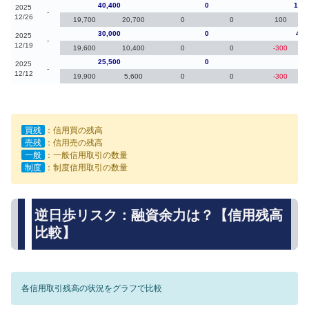
40,400
0
10,4
2025
-
12/26
19,700
20,700
0
0
100
30,000
0
4,5
2025
-
12/19
19,600
10,400
0
0
-300
25,500
0
-30
2025
-
12/12
19,900
5,600
0
0
-300
買残
：信用買の残高
売残
：信用売の残高
一般
：一般信用取引の数量
制度
：制度信用取引の数量
逆日歩リスク：融資余力は？【信用残高
比較】
各信用取引残高の状況をグラフで比較