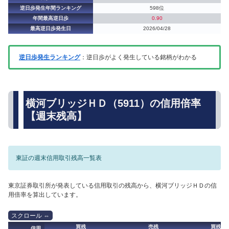
逆日歩発生年間ランキング
598位
年間最高逆日歩
0.90
最高逆日歩発生日
2026/04/28
逆日歩発生ランキング
：逆日歩がよく発生している銘柄がわかる
横河ブリッジＨＤ（5911）の信用倍率
【週末残高】
東証の週末信用取引残高一覧表
東京証券取引所が発表している信用取引の残高から、横河ブリッジＨＤの信
用倍率を算出しています。
買残
売残
買残（
信用