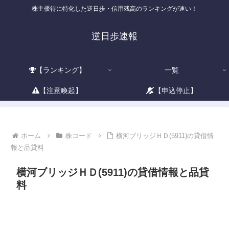
株主優待に特化した逆日歩・信用残高のランキングが速い！
逆日歩速報
【ランキング】
一覧
【注意喚起】
【申込停止】
ホーム
株コード
横河ブリッジＨＤ(5911)の貸借情
報と品貸料
横河ブリッジＨＤ(5911)の貸借情報と品貸
料