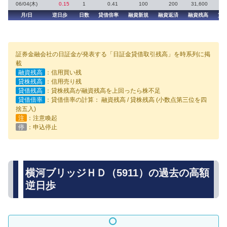
06/04(木)
0.15
1
0.41
100
200
31,600
月/日
逆日歩
日数
貸借倍率
融資新規
融資返済
融資残高
貸
証券金融会社の日証金が発表する「日証金貸借取引残高」を時系列に掲
載
融資残高
：信用買い残
貸株残高
：信用売り残
貸借残高
：貸株残高が融資残高を上回ったら株不足
貸借倍率
：貸借倍率の計算： 融資残高 / 貸株残高 (小数点第三位を四
捨五入)
注
：注意喚起
停
：申込停止
横河ブリッジＨＤ（5911）の過去の高額
逆日歩