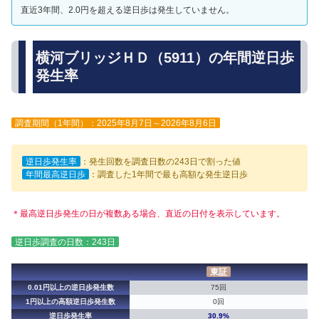
直近3年間、2.0円を超える逆日歩は発生していません。
横河ブリッジＨＤ（5911）の年間逆日歩
発生率
調査期間（1年間）：2025年8月7日～2026年8月6日
逆日歩発生率
：発生回数を調査日数の243日で割った値
年間最高逆日歩
：調査した1年間で最も高額な発生逆日歩
＊最高逆日歩発生の日が複数ある場合、直近の日付を表示しています。
逆日歩調査の日数：243日
東証
0.01円以上の逆日歩発生数
75回
1円以上の高額逆日歩発生数
0回
逆日歩発生率
30.9%