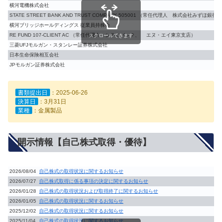
横河電機株式会社
STATE STREET BANK AND TRUST COMPANY 505001 （常任代理人 株式会社みずほ銀
横河ブリッジホールディングス 従業員持株会
RE FUND 107-CLIENT AC （常任代理人 シティバンク、 エヌ・エイ東京支店）
スクロールできます
三菱UFJモルガン・スタンレー証券株式会社
日本生命保険相互会社
JPモルガン証券株式会社
書類提出日
：2025-06-26
決算日
：3月31日
業種
：金属製品
開示情報【自己株式取得・優待】
2026/08/04
自己株式の取得状況に関するお知らせ
2026/07/27
自己株式取得に係る事項の決定に関するお知らせ
2026/01/28
自己株式の取得状況および取得終了に関するお知らせ
2026/01/05
自己株式の取得状況に関するお知らせ
2025/12/02
自己株式の取得状況に関するお知らせ
2025/11/04
自己株式の取得状況に関するお知らせ