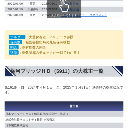
2025/06/06
変更
2025/05/30
みずほ銀行 他
2025/01/10
大量(特)
2024/12/31
みずほ銀行 他
2025/01/09
変更
2024/12/31
三井住友ＤＳアセットマネジメント
スクロールできます
ホルダー
：大量保有者、PDFデータ参照
保有数
：報告書提出時の最新保有株数
割合
：保有株数の割合
状態
：株数増減のチェックが一目でわかる！
横河ブリッジＨＤ（5911）の大株主一覧
第161期（自 2024年４月１日 至 2025年３月31日）決算時の株主状況で
す。
株主名
日本マスタートラスト信託銀行株式会社（信託口）
株式会社日本カストディ銀行（信託口）
日本製鉄株式会社