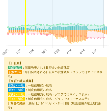
【日証金】
融資残高
：毎日発表される日証金の融資残高
貸株残高
：毎日発表される日証金の貸株残高（グラフではマイナス表
示）
【東証の週末残高】
買残・一般
：一般信用買い残高
買残・制度
：制度信用買い残高
売残・一般
：一般信用売り残高（グラフではマイナス表示）
売残・制度
：制度信用売り残高（グラフではマイナス表示）
│ 黄色の縦線
：最新日から180カレンダー日前（制度信用の建玉期限目
安）