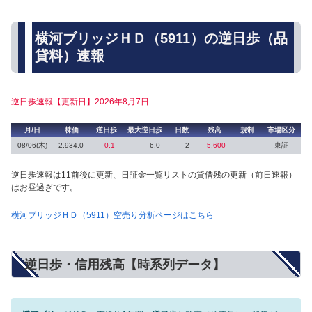
横河ブリッジＨＤ（5911）の逆日歩（品
貸料）速報
逆日歩速報【更新日】2026年8月7日
月/日
株価
逆日歩
最大逆日歩
日数
残高
規制
市場区分
08/06(木)
2,934.0
0.1
6.0
2
-5,600
東証
逆日歩速報は11前後に更新、日証金一覧リストの貸借残の更新（前日速報）
はお昼過ぎです。
横河ブリッジＨＤ（5911）空売り分析ページはこちら
逆日歩・信用残高【時系列データ】