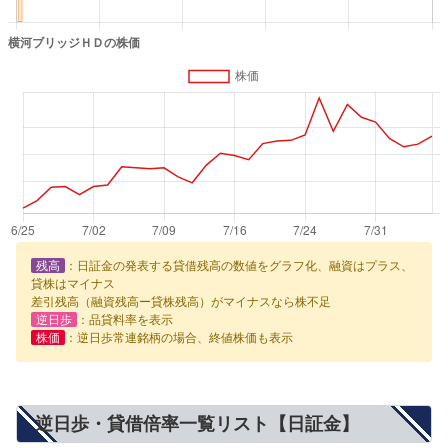
残高
：日証金の発表する貸借残高の数値をグラフ化、融資はプラス、
貸株はマイナス
差引残高（融資残高ー貸株残高）がマイナスなら株不足
逆日歩
：品貸料率を表示
株価
：逆日歩常連銘柄の場合、終値株価も表示
逆日歩・貸借倍率一覧リスト【日証金】