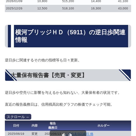
2026/01/09
10,800
515,200
14,400
41,100
2025/12/26
12,500
518,100
16,300
43,000
横河ブリッジＨＤ（5911）の逆日歩関連
情報
逆日歩に関連するその他の指標等も日々更新。
大量保有報告書【売買・変更】
逆日歩や空売りに影響を与えるかも知れない、大量保有者の状況です。
直近の報告義務日は、信用残高比較グラフの株価でチェック可能。
報告
日付
内容
ホルダー
義務日
2025/06/19
変更
2025/06/13
三井住友信託銀行 他