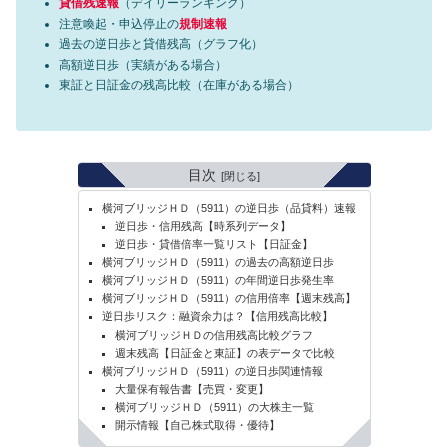
貸借残速報
（デイリーランキング）
注意喚起・申込停止の
規制速報
過去の逆日歩と貸借残高（グラフ化）
高額逆日歩（実績がある場合）
東証と日証金の残高比較（在庫がある場合）
目次
横河ブリッジＨＤ（5911）の逆日歩（品貸料）速報
逆日歩・信用残高【時系列データ】
逆日歩・貸借倍率一覧リスト【日証金】
横河ブリッジＨＤ（5911）の過去の高額逆日歩
横河ブリッジＨＤ（5911）の年間逆日歩発生率
横河ブリッジＨＤ（5911）の信用倍率【週末残高】
逆日歩リスク：融資余力は？【信用残高比較】
横河ブリッジＨＤの信用残高比較グラフ
週末残高【日証金と東証】の表データで比較
横河ブリッジＨＤ（5911）の逆日歩関連情報
大量保有報告書【売買・変更】
横河ブリッジＨＤ（5911）の大株主一覧
開示情報【自己株式取得・優待】