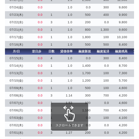
07/24(金)
0.0
1.0
0.0
300
9,600
07/23(木)
0.0
1
1.0
500
400
9,900
07/22(水)
0.0
3
1.0
200
0.0
9,800
07/21(火)
0.0
1
1.0
800
1,300
9,600
07/17(金)
0.0
1
1.0
1,800
100
10,100
1
07/16(木)
0.0
1
1.0
500
500
8,400
月/日
逆日歩
日数
貸借倍率
融資新規
融資返済
融資残高
貸
07/15(水)
0.0
4
1.0
0.0
300
8,400
07/14(火)
0.0
1
1.0
1,400
0.0
8,700
1
07/13(月)
0.0
1
1.0
1,700
100
7,300
1
07/10(金)
0.0
1
1.0
1,200
100
5,700
1
07/09(木)
0.0
1
1.0
500
100
4,600
07/08(水)
0.0
3
1.14
300
700
4,200
07/07(火)
0.0
1
1.53
100
0.0
4,600
07/06(月)
0.0
1
1.45
1,100
700
4,500
07/03(金)
0.0
1
1.41
0.0
100
4,100
07/02(木)
0.0
1
スクロールできます
1.5
0.0
0.0
4,200
07/01(水)
0.0
3
1.27
200
0.0
4,200
1