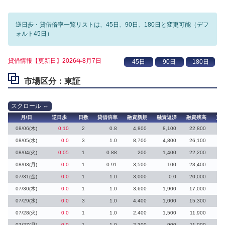
逆日歩・貸借倍率一覧リストは、45日、90日、180日と変更可能（デフ
ォルト45日）
貸借情報【更新日】2026年8月7日
市場区分：東証
月/日
逆日歩
日数
貸借倍率
融資新規
融資返済
融資残高
貸
08/06(木)
0.10
2
0.8
4,800
8,100
22,800
2
08/05(水)
0.0
3
1.0
8,700
4,800
26,100
08/04(火)
0.05
1
0.88
200
1,400
22,200
08/03(月)
0.0
1
0.91
3,500
100
23,400
5
07/31(金)
0.0
1
1.0
3,000
0.0
20,000
3
07/30(木)
0.0
1
1.0
3,600
1,900
17,000
1
07/29(水)
0.0
3
1.0
4,400
1,000
15,300
4
07/28(火)
0.0
1
1.0
2,400
1,500
11,900
2
07/27(月)
0.0
1
1.0
2,300
900
11,000
2