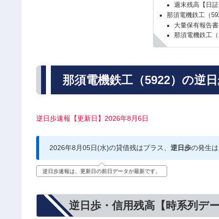
週末残高【日証
那須電機鉄工（59
大量保有報告書
那須電機鉄工（
那須電機鉄工（5922）の逆
逆日歩速報【更新日】2026年8月6日
2026年8月05日(水)の貸借残はプラス、
逆日歩
の発生は
逆日歩速報は、更新日の前日データが最新です。
逆日歩・信用残高【時系列デ