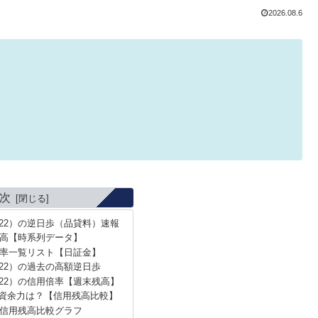
2026.08.6
次
922）の逆日歩（品貸料）速報
高【時系列データ】
率一覧リスト【日証金】
22）の過去の高額逆日歩
922）の信用倍率【週末残高】
資余力は？【信用残高比較】
信用残高比較グラフ