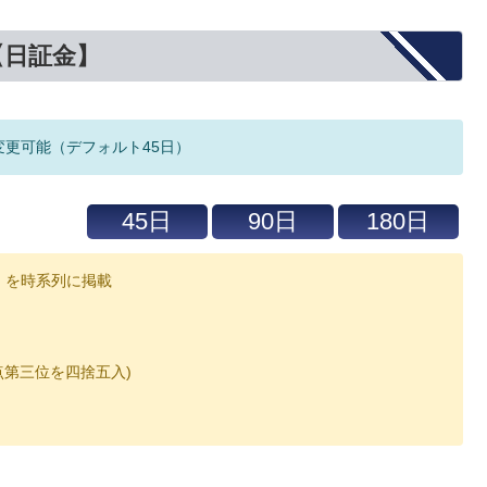
【日証金】
変更可能（デフォルト45日）
」を時系列に掲載
数点第三位を四捨五入)