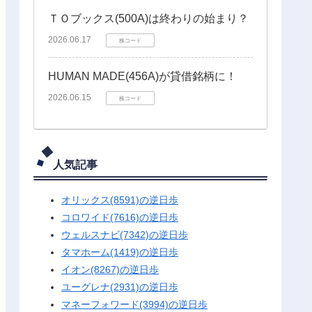
ＴＯブックス(500A)は終わりの始まり？
2026.06.17
株コード
HUMAN MADE(456A)が貸借銘柄に！
2026.06.15
株コード
人気記事
オリックス(8591)の逆日歩
コロワイド(7616)の逆日歩
ウェルスナビ(7342)の逆日歩
タマホーム(1419)の逆日歩
イオン(8267)の逆日歩
ユーグレナ(2931)の逆日歩
マネーフォワード(3994)の逆日歩