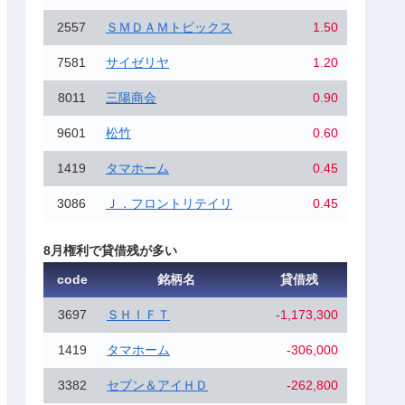
2557
ＳＭＤＡＭトピックス
1.50
7581
サイゼリヤ
1.20
8011
三陽商会
0.90
9601
松竹
0.60
1419
タマホーム
0.45
3086
Ｊ．フロントリテイリ
0.45
8月権利で貸借残が多い
code
銘柄名
貸借残
3697
ＳＨＩＦＴ
-1,173,300
1419
タマホーム
-306,000
3382
セブン＆アイＨＤ
-262,800