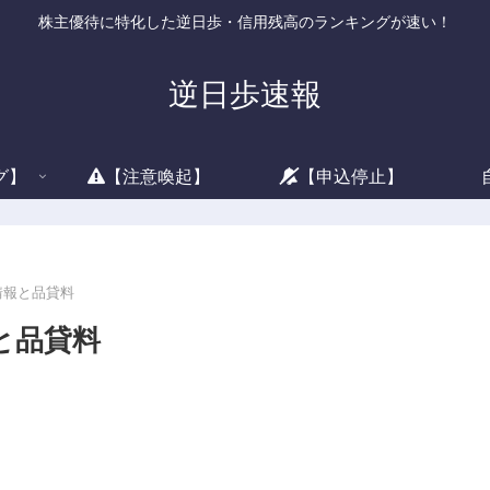
株主優待に特化した逆日歩・信用残高のランキングが速い！
逆日歩速報
グ】
【注意喚起】
【申込停止】
借情報と品貸料
報と品貸料