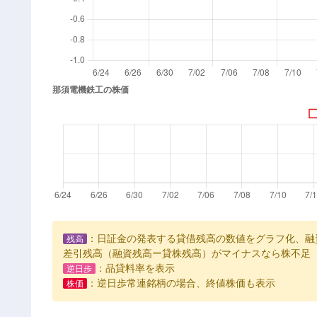
：日証金の発表する貸借残高の数値をグラフ化、融
残高
差引残高（融資残高ー貸株残高）がマイナスなら株不足
：品貸料率を表示
逆日歩
：逆日歩常連銘柄の場合、終値株価も表示
株価