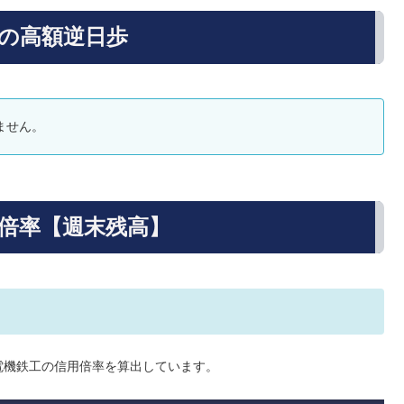
去の高額逆日歩
ません。
用倍率【週末残高】
電機鉄工の信用倍率を算出しています。