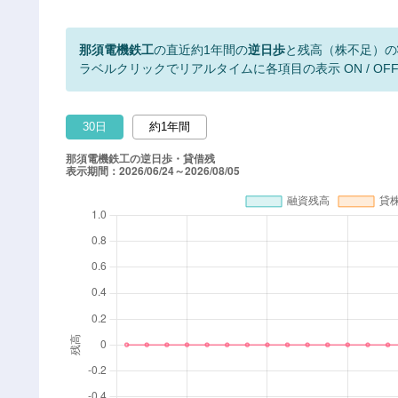
那須電機鉄工
の直近約1年間の
逆日歩
と残高（株不足）の
ラベルクリックでリアルタイムに各項目の表示 ON / OF
30日
約1年間