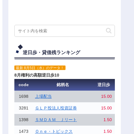
逆日歩・貸借残ランキング
最新 8月5日（水）のデータ！
8月権利の高額逆日歩10
code
銘柄名
逆日歩
1698
上場配当
15.00
3281
ＧＬＰ投法人投資証券
15.00
1398
ＳＭＤＡＭ Ｊリート
1.50
1473
Ｏｎｅ・トピックス
1.50