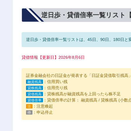
逆日歩・貸借倍率一覧リスト
逆日歩・貸借倍率一覧リストは、45日、90日、180日と
貸借情報【更新日】2026年8月6日
証券金融会社の日証金が発表する「日証金貸借取引残高
：信用買い残
融資残高
：信用売り残
貸株残高
：貸株残高が融資残高を上回ったら株不足
貸借残高
：貸借倍率の計算： 融資残高 / 貸株残高 (小
貸借倍率
：注意喚起
注
：申込停止
停