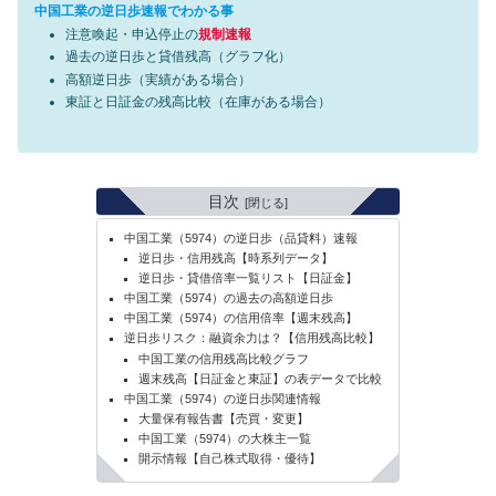
中国工業の逆日歩速報でわかる事
注意喚起・申込停止の
規制速報
過去の逆日歩と貸借残高（グラフ化）
高額逆日歩（実績がある場合）
東証と日証金の残高比較（在庫がある場合）
目次
中国工業（5974）の逆日歩（品貸料）速報
逆日歩・信用残高【時系列データ】
逆日歩・貸借倍率一覧リスト【日証金】
中国工業（5974）の過去の高額逆日歩
中国工業（5974）の信用倍率【週末残高】
逆日歩リスク：融資余力は？【信用残高比較】
中国工業の信用残高比較グラフ
週末残高【日証金と東証】の表データで比較
中国工業（5974）の逆日歩関連情報
大量保有報告書【売買・変更】
中国工業（5974）の大株主一覧
開示情報【自己株式取得・優待】