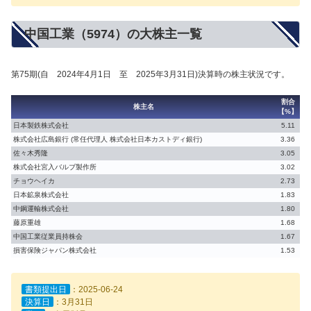
中国工業（5974）の大株主一覧
第75期(自 2024年4月1日 至 2025年3月31日)決算時の株主状況です。
割合
株主名
【%】
日本製鉄株式会社
5.11
株式会社広島銀行 (常任代理人 株式会社日本カストディ銀行)
3.36
佐々木秀隆
3.05
株式会社宮入バルブ製作所
3.02
チョウヘイカ
2.73
日本鉱泉株式会社
1.83
中鋼運輸株式会社
1.80
藤原重雄
1.68
中国工業従業員持株会
1.67
損害保険ジャパン株式会社
1.53
書類提出日
：2025-06-24
決算日
：3月31日