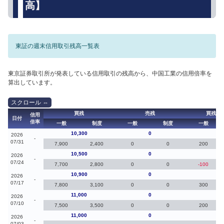
高】
東証の週末信用取引残高一覧表
東京証券取引所が発表している信用取引の残高から、中国工業の信用倍率を
算出しています。
買残
売残
買残（
信用
日付
倍率
一般
制度
一般
制度
一般
10,300
0
-20
2026
-
07/31
7,900
2,400
0
0
200
10,500
0
-40
2026
-
07/24
7,700
2,800
0
0
-100
10,900
0
-10
2026
-
07/17
7,800
3,100
0
0
300
11,000
0
0
2026
-
07/10
7,500
3,500
0
0
200
11,000
0
0
2026
-
07/03