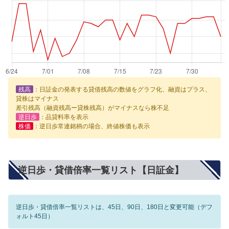
残高
：日証金の発表する貸借残高の数値をグラフ化、融資はプラス、
貸株はマイナス
差引残高（融資残高ー貸株残高）がマイナスなら株不足
逆日歩
：品貸料率を表示
株価
：逆日歩常連銘柄の場合、終値株価も表示
逆日歩・貸借倍率一覧リスト【日証金】
逆日歩・貸借倍率一覧リストは、45日、90日、180日と変更可能（デフ
ォルト45日）