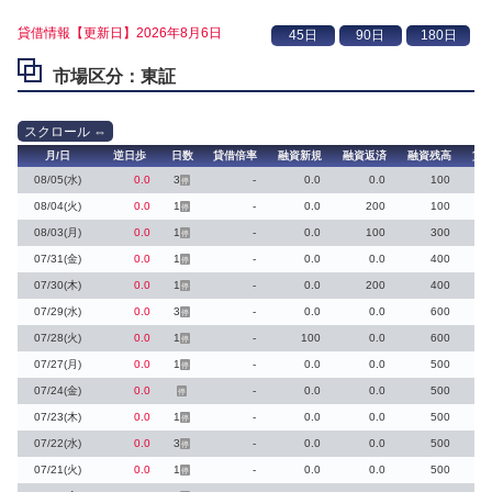
貸借情報【更新日】2026年8月6日
市場区分：東証
月/日
逆日歩
日数
貸借倍率
融資新規
融資返済
融資残高
貸
08/05(水)
0.0
3
-
0.0
0.0
100
停
08/04(火)
0.0
1
-
0.0
200
100
停
08/03(月)
0.0
1
-
0.0
100
300
停
07/31(金)
0.0
1
-
0.0
0.0
400
停
07/30(木)
0.0
1
-
0.0
200
400
停
07/29(水)
0.0
3
-
0.0
0.0
600
停
07/28(火)
0.0
1
-
100
0.0
600
停
07/27(月)
0.0
1
-
0.0
0.0
500
停
07/24(金)
0.0
-
0.0
0.0
500
停
07/23(木)
0.0
1
-
0.0
0.0
500
停
07/22(水)
0.0
3
-
0.0
0.0
500
停
07/21(火)
0.0
1
-
0.0
0.0
500
停