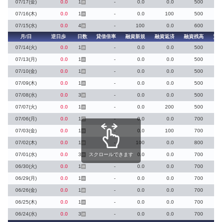
07/17(金)
0.0
1
-
0.0
0.0
500
停
07/16(木)
0.0
1
-
0.0
100
500
停
07/15(水)
0.0
4
-
100
0.0
600
停
月/日
逆日歩
日数
貸借倍率
融資新規
融資返済
融資残高
貸
07/14(火)
0.0
1
-
0.0
0.0
500
停
07/13(月)
0.0
1
-
0.0
0.0
500
停
07/10(金)
0.0
1
-
0.0
0.0
500
停
07/09(木)
0.0
1
-
0.0
0.0
500
停
07/08(水)
0.0
3
-
0.0
0.0
500
停
07/07(火)
0.0
1
-
0.0
200
500
停
07/06(月)
0.0
1
-
0.0
0.0
700
停
07/03(金)
0.0
1
-
0.0
100
700
停
07/02(木)
0.0
1
-
100
0.0
800
停
07/01(水)
0.0
3
スクロールできます
-
0.0
0.0
700
停
06/30(火)
0.0
1
-
0.0
0.0
700
停
06/29(月)
0.0
1
-
0.0
0.0
700
停
06/26(金)
0.0
1
-
0.0
0.0
700
停
06/25(木)
0.0
1
-
0.0
0.0
700
停
06/24(水)
0.0
3
-
0.0
0.0
700
停