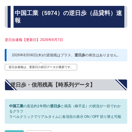
中国工業（5974）の逆日歩（品貸料）速
報
逆日歩速報【更新日】2026年8月7日
2026年8月06日(木)の貸借残はプラス、
逆日歩
の発生はありません。
逆日歩速報は、更新日の前日データが最新です。
逆日歩・信用残高【時系列データ】
中国工業
の直近約1年間の
逆日歩
と残高（株不足）の状況が一目でわか
るグラフ
ラベルクリックでリアルタイムに各項目の表示 ON / OFF 切り替え可能