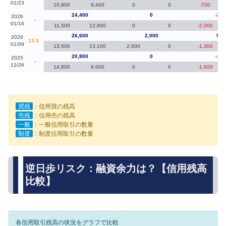
01/23
10,800
9,400
0
0
-700
24,400
0
-2,2
2026
-
01/16
11,500
12,900
0
0
-2,000
26,600
2,000
5,8
2026
13.3
01/09
13,500
13,100
2,000
0
-1,300
20,800
0
-1,1
2025
-
12/26
14,800
6,000
0
0
-1,600
買残
：信用買の残高
売残
：信用売の残高
一般
：一般信用取引の数量
制度
：制度信用取引の数量
逆日歩リスク：融資余力は？【信用残高
比較】
各信用取引残高の状況をグラフで比較