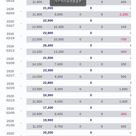
04/10
スクロールできます
11,800
8,300
0
0
400
21,000
0
-1,9
2026
-
04/03
11,400
9,600
0
0
-1,200
22,900
0
10
2026
-
03/27
12,600
10,300
0
0
100
22,800
0
-3,6
2026
-
03/19
12,500
10,300
0
0
-700
26,400
0
4,9
2026
-
03/13
13,200
13,200
0
0
-900
21,500
0
-1,8
2026
-
03/06
14,100
7,400
0
0
100
23,300
0
50
2026
-
02/27
14,000
9,300
0
0
500
22,800
0
1,9
2026
-
02/20
13,500
9,300
0
0
1,600
20,900
0
3,6
2026
-
02/13
11,900
9,000
0
0
1,000
17,300
0
-2,6
2026
-
02/06
10,900
6,400
0
0
-300
19,900
0
-30
2026
-
01/30
11,200
8,700
0
0
400
20,200
0
-4,2
2026
-