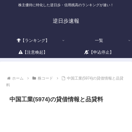
株主優待に特化した逆日歩・信用残高のランキングが速い！
逆日歩速報
【ランキング】
一覧
【注意喚起】
【申込停止】
ホーム
株コード
中国工業(5974)の貸借情報と品貸
料
中国工業(5974)の貸借情報と品貸料