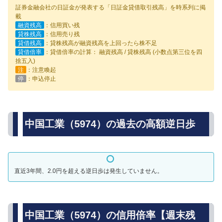
証券金融会社の日証金が発表する「日証金貸借取引残高」を時系列に掲
載
融資残高
：信用買い残
貸株残高
：信用売り残
貸借残高
：貸株残高が融資残高を上回ったら株不足
貸借倍率
：貸借倍率の計算： 融資残高 / 貸株残高 (小数点第三位を四
捨五入)
注
：注意喚起
停
：申込停止
中国工業（5974）の過去の高額逆日歩
直近3年間、2.0円を超える逆日歩は発生していません。
中国工業（5974）の信用倍率【週末残