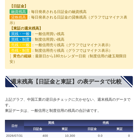
【日証金】
融資残高
：毎日発表される日証金の融資残高
貸株残高
：毎日発表される日証金の貸株残高（グラフではマイナス表
示）
【東証の週末残高】
買残・一般
：一般信用買い残高
買残・制度
：制度信用買い残高
売残・一般
：一般信用売り残高（グラフではマイナス表示）
売残・制度
：制度信用売り残高（グラフではマイナス表示）
│ 黄色の縦線
：最新日から180カレンダー日前（制度信用の建玉期限目
安）
週末残高【日証金と東証】の表データで比較
上記グラフ、中国工業の逆日歩チェックに欠かせない、週末残高のデータで
す。
東証データは、一般信用と制度信用の残高の合計値です。
買残
売残
日付
日証金
東証
日証金
東証
2026/07/31
400
10,300
0.0
0