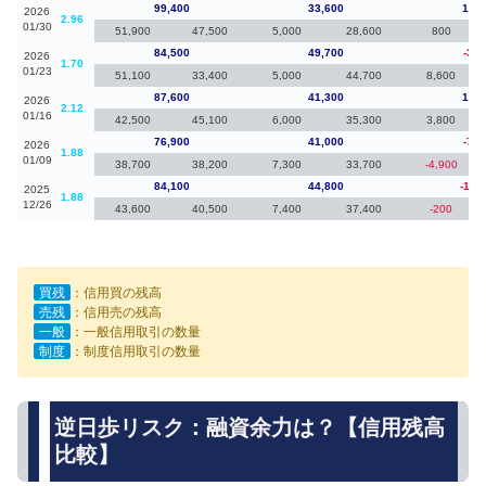
99,400
33,600
14,9
2026
2.96
01/30
51,900
47,500
5,000
28,600
800
84,500
49,700
-3,1
2026
1.70
01/23
51,100
33,400
5,000
44,700
8,600
87,600
41,300
10,7
2026
2.12
01/16
42,500
45,100
6,000
35,300
3,800
76,900
41,000
-7,2
2026
1.88
01/09
38,700
38,200
7,300
33,700
-4,900
84,100
44,800
-15,
2025
1.88
12/26
43,600
40,500
7,400
37,400
-200
買残
：信用買の残高
売残
：信用売の残高
一般
：一般信用取引の数量
制度
：制度信用取引の数量
逆日歩リスク：融資余力は？【信用残高
比較】