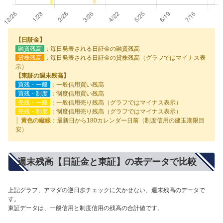
【日証金】
融資残高
：毎日発表される日証金の融資残高
貸株残高
：毎日発表される日証金の貸株残高（グラフではマイナス表
示）
【東証の週末残高】
買残・一般
：一般信用買い残高
買残・制度
：制度信用買い残高
売残・一般
：一般信用売り残高（グラフではマイナス表示）
売残・制度
：制度信用売り残高（グラフではマイナス表示）
│ 黄色の縦線
：最新日から180カレンダー日前（制度信用の建玉期限目
安）
週末残高【日証金と東証】の表データで比較
上記グラフ、アマダの逆日歩チェックに欠かせない、週末残高のデータで
す。
東証データは、一般信用と制度信用の残高の合計値です。