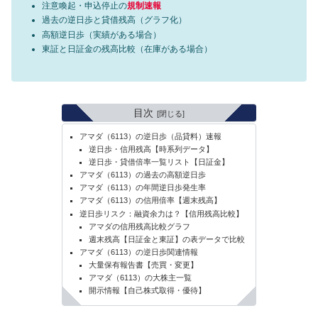
注意喚起・申込停止の
規制速報
過去の逆日歩と貸借残高（グラフ化）
高額逆日歩（実績がある場合）
東証と日証金の残高比較（在庫がある場合）
目次
アマダ（6113）の逆日歩（品貸料）速報
逆日歩・信用残高【時系列データ】
逆日歩・貸借倍率一覧リスト【日証金】
アマダ（6113）の過去の高額逆日歩
アマダ（6113）の年間逆日歩発生率
アマダ（6113）の信用倍率【週末残高】
逆日歩リスク：融資余力は？【信用残高比較】
アマダの信用残高比較グラフ
週末残高【日証金と東証】の表データで比較
アマダ（6113）の逆日歩関連情報
大量保有報告書【売買・変更】
アマダ（6113）の大株主一覧
開示情報【自己株式取得・優待】