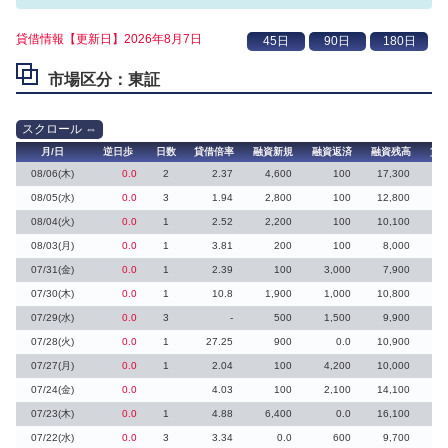
貸借情報【更新日】2026年8月7日
市場区分：東証
月/日
逆日歩
日数
貸借倍率
融資新規
融資返済
融資残高
貸
08/06(木)
0.0
2
2.37
4,600
100
17,300
1
08/05(水)
0.0
3
1.94
2,800
100
12,800
2
08/04(火)
0.0
1
2.52
2,200
100
10,100
2
08/03(月)
0.0
1
3.81
200
100
8,000
07/31(金)
0.0
1
2.39
100
3,000
7,900
2
07/30(木)
0.0
1
10.8
1,900
1,000
10,800
1
07/29(水)
0.0
3
-
500
1,500
9,900
07/28(火)
0.0
1
27.25
900
0.0
10,900
07/27(月)
0.0
1
2.04
100
4,200
10,000
1
07/24(金)
0.0
4.03
100
2,100
14,100
07/23(木)
0.0
1
4.88
6,400
0.0
16,100
07/22(水)
0.0
3
3.34
0.0
600
9,700
1