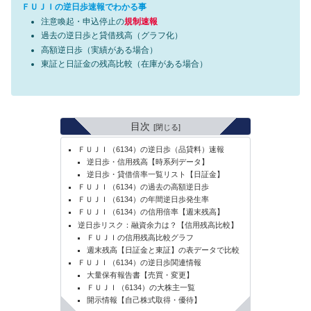
ＦＵＪＩの逆日歩速報でわかる事
注意喚起・申込停止の
規制速報
過去の逆日歩と貸借残高（グラフ化）
高額逆日歩（実績がある場合）
東証と日証金の残高比較（在庫がある場合）
目次
ＦＵＪＩ（6134）の逆日歩（品貸料）速報
逆日歩・信用残高【時系列データ】
逆日歩・貸借倍率一覧リスト【日証金】
ＦＵＪＩ（6134）の過去の高額逆日歩
ＦＵＪＩ（6134）の年間逆日歩発生率
ＦＵＪＩ（6134）の信用倍率【週末残高】
逆日歩リスク：融資余力は？【信用残高比較】
ＦＵＪＩの信用残高比較グラフ
週末残高【日証金と東証】の表データで比較
ＦＵＪＩ（6134）の逆日歩関連情報
大量保有報告書【売買・変更】
ＦＵＪＩ（6134）の大株主一覧
開示情報【自己株式取得・優待】