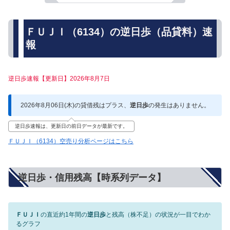
ＦＵＪＩ（6134）の逆日歩（品貸料）速
報
逆日歩速報【更新日】2026年8月7日
2026年8月06日(木)の貸借残はプラス、
逆日歩
の発生はありません。
逆日歩速報は、更新日の前日データが最新です。
ＦＵＪＩ（6134）空売り分析ページはこちら
逆日歩・信用残高【時系列データ】
ＦＵＪＩ
の直近約1年間の
逆日歩
と残高（株不足）の状況が一目でわか
るグラフ