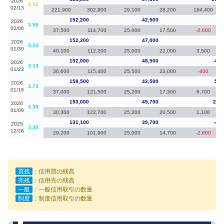
2026
9.16
02/13
221,900
302,900
29,100
28,200
184,400
152,200
42,500
-10
2026
3.58
02/06
37,500
114,700
25,000
17,500
-2,600
152,300
47,000
30
2026
3.24
01/30
40,100
112,200
25,000
22,000
3,500
152,000
48,500
-6,5
2026
3.13
01/23
36,600
115,400
25,500
23,000
-400
158,500
42,500
5,5
2026
3.73
01/16
37,000
121,500
25,200
17,300
6,700
153,000
45,700
21,9
2026
3.35
01/09
30,300
122,700
25,200
20,500
1,100
131,100
39,700
-4,0
2025
3.30
12/26
29,200
101,900
25,000
14,700
-2,800
買残
：信用買の残高
売残
：信用売の残高
一般
：一般信用取引の数量
制度
：制度信用取引の数量