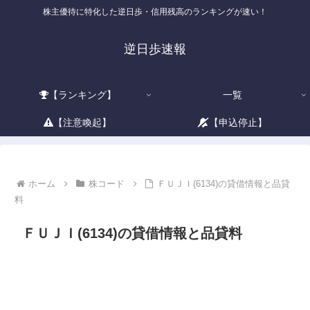
株主優待に特化した逆日歩・信用残高のランキングが速い！
逆日歩速報
【ランキング】
一覧
【注意喚起】
【申込停止】
ホーム
株コード
ＦＵＪＩ(6134)の貸借情報と品貸
料
ＦＵＪＩ(6134)の貸借情報と品貸料