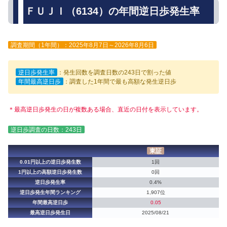
ＦＵＪＩ（6134）の年間逆日歩発生率
調査期間（1年間）：2025年8月7日～2026年8月6日
逆日歩発生率
：発生回数を調査日数の243日で割った値
年間最高逆日歩
：調査した1年間で最も高額な発生逆日歩
＊最高逆日歩発生の日が複数ある場合、直近の日付を表示しています。
逆日歩調査の日数：243日
東証
0.01円以上の逆日歩発生数
1回
1円以上の高額逆日歩発生数
0回
逆日歩発生率
0.4%
逆日歩発生年間ランキング
1,907位
年間最高逆日歩
0.05
最高逆日歩発生日
2025/08/21