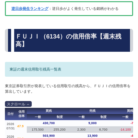
逆日歩発生ランキング
：逆日歩がよく発生している銘柄がわかる
ＦＵＪＩ（6134）の信用倍率【週末残
高】
東証の週末信用取引残高一覧表
東京証券取引所が発表している信用取引の残高から、ＦＵＪＩの信用倍率を
算出しています。
買残
売残
買残（
信用
日付
倍率
一般
制度
一般
制度
一般
430,700
9,000
-73,
2026
47.9
07/31
175,500
255,200
2,300
6,700
-14,100
503,900
13,900
-40,
2026