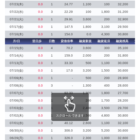
07/23(木)
0.0
1
24.77
1,100
100
32,200
07/22(水)
0.0
3
22.29
100
1,800
31,200
07/21(火)
0.0
1
29.91
3,600
200
32,900
07/17(金)
0.0
1
147.5
1,800
3,100
29,500
07/16(木)
0.0
1
154.0
0.0
4,300
30,800
月/日
逆日歩
日数
貸借倍率
融資新規
融資返済
融資残高
貸
07/15(水)
0.0
4
70.2
3,600
300
35,100
07/14(火)
0.0
1
159.0
2,000
200
31,800
07/13(月)
0.0
1
33.33
500
1,100
30,000
07/10(金)
0.0
1
17.0
3,200
1,500
30,600
1
07/09(木)
0.0
1
-
500
200
28,900
07/08(水)
0.0
3
-
1,300
400
28,600
07/07(火)
0.0
1
92.33
1,300
1,800
27,700
07/06(月)
0.0
1
16.59
200
1,700
28,200
07/03(金)
0.0
1
18.56
2,400
3,500
29,700
07/02(木)
0.0
1
スクロールできます
17.11
3,500
4,800
30,800
1
07/01(水)
0.0
3
40.12
2,600
1,100
32,100
06/30(火)
0.0
1
306.0
3,200
5,200
30,600
06/29(月)
0.0
1
326.0
2,300
1,000
32,600