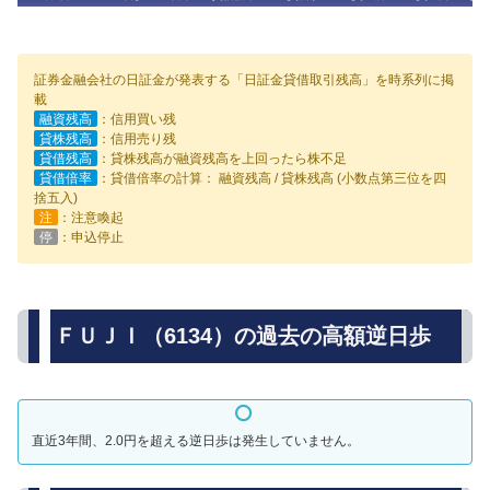
証券金融会社の日証金が発表する「日証金貸借取引残高」を時系列に掲
載
融資残高
：信用買い残
貸株残高
：信用売り残
貸借残高
：貸株残高が融資残高を上回ったら株不足
貸借倍率
：貸借倍率の計算： 融資残高 / 貸株残高 (小数点第三位を四
捨五入)
注
：注意喚起
停
：申込停止
ＦＵＪＩ（6134）の過去の高額逆日歩
直近3年間、2.0円を超える逆日歩は発生していません。