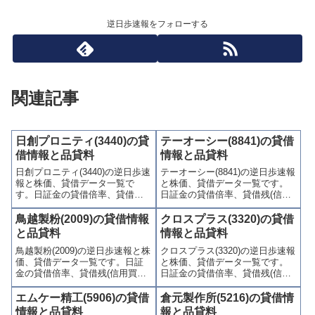
逆日歩速報をフォローする
関連記事
日創プロニティ(3440)の貸
テーオーシー(8841)の貸借
借情報と品貸料
情報と品貸料
日創プロニティ(3440)の逆日歩速
テーオーシー(8841)の逆日歩速報
報と株価、貸借データ一覧で
と株価、貸借データ一覧です。
す。日証金の貸借倍率、貸借残
日証金の貸借倍率、貸借残(信用
(信用買残、信用売残)、品貸料
買残、信用売残)、品貸料(逆日
(逆日歩)、東証の週末残高、規制
歩)、東証の週末残高、規制(注意
鳥越製粉(2009)の貸借情報
クロスプラス(3320)の貸借
(注意喚起・申込停止)など、空売
喚起・申込停止)など、空売り関
と品貸料
情報と品貸料
り関連情報を集計し、図解でわ
連情報を集計し、図解でわかり
鳥越製粉(2009)の逆日歩速報と株
クロスプラス(3320)の逆日歩速報
かりやすくまとめて掲載してい
やすくまとめて掲載していま
価、貸借データ一覧です。日証
と株価、貸借データ一覧です。
ます。
す。
金の貸借倍率、貸借残(信用買
日証金の貸借倍率、貸借残(信用
残、信用売残)、品貸料(逆日
買残、信用売残)、品貸料(逆日
歩)、東証の週末残高、規制(注意
歩)、東証の週末残高、規制(注意
エムケー精工(5906)の貸借
倉元製作所(5216)の貸借情
喚起・申込停止)など、空売り関
喚起・申込停止)など、空売り関
情報と品貸料
報と品貸料