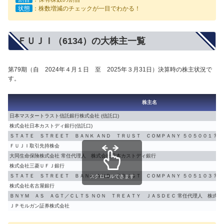
状態
：株数増減のチェックが一目でわかる！
ＦＵＪＩ（6134）の大株主一覧
第79期（自 2024年４月１日 至 2025年３月31日）決算時の株主状況で
す。
株主名
日本マスタートラスト信託銀行株式会社 (信託口)
株式会社日本カストディ銀行(信託口)
ＳＴＡＴＥ ＳＴＲＥＥＴ ＢＡＮＫ ＡＮＤ ＴＲＵＳＴ ＣＯＭＰＡＮＹ ５０５００１ 常
ＦＵＪＩ取引先持株会
大同生命保険株式会社 常任代理人 株式会社日本カストディ銀行
株式会社三菱ＵＦＪ銀行
ＳＴＡＴＥ ＳＴＲＥＥＴ ＢＡＮＫ ＡＮＤ ＴＲＵＳＴ ＣＯＭＰＡＮＹ ５０５１０３ 常
スクロールできます
株式会社名古屋銀行
ＢＮＹＭ ＡＳ ＡＧＴ／ＣＬＴＳ ＮＯＮ ＴＲＥＡＴＹ ＪＡＳＤＥＣ 常任代理人 株式会
ＪＰモルガン証券株式会社