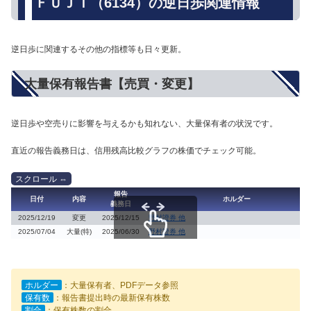
ＦＵＪＩ（6134）の逆日歩関連情報
逆日歩に関連するその他の指標等も日々更新。
大量保有報告書【売買・変更】
逆日歩や空売りに影響を与えるかも知れない、大量保有者の状況です。
直近の報告義務日は、信用残高比較グラフの株価でチェック可能。
報告
日付
内容
ホルダー
義務日
2025/12/19
変更
2025/12/15
野村證券 他
2025/07/04
大量(特)
2025/06/30
野村證券 他
スクロールできます
ホルダー
：大量保有者、PDFデータ参照
保有数
：報告書提出時の最新保有株数
割合
：保有株数の割合