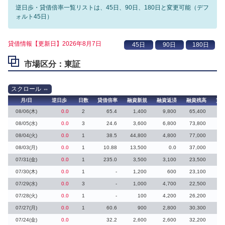
逆日歩・貸借倍率一覧リストは、45日、90日、180日と変更可能（デフ
ォルト45日）
貸借情報【更新日】2026年8月7日
市場区分：東証
月/日
逆日歩
日数
貸借倍率
融資新規
融資返済
融資残高
貸
08/06(木)
0.0
2
65.4
1,400
9,800
65,400
08/05(水)
0.0
3
24.6
3,600
6,800
73,800
1
08/04(火)
0.0
1
38.5
44,800
4,800
77,000
2
08/03(月)
0.0
1
10.88
13,500
0.0
37,000
3
07/31(金)
0.0
1
235.0
3,500
3,100
23,500
07/30(木)
0.0
1
-
1,200
600
23,100
07/29(水)
0.0
3
-
1,000
4,700
22,500
07/28(火)
0.0
1
-
100
4,200
26,200
07/27(月)
0.0
1
60.6
900
2,800
30,300
07/24(金)
0.0
32.2
2,600
2,600
32,200