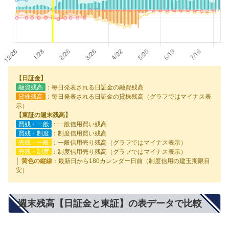
【日証金】
融資残高
：毎日発表される日証金の融資残高
貸株残高
：毎日発表される日証金の貸株残高（グラフではマイナス表
示）
【東証の週末残高】
買残・一般
：一般信用買い残高
買残・制度
：制度信用買い残高
売残・一般
：一般信用売り残高（グラフではマイナス表示）
売残・制度
：制度信用売り残高（グラフではマイナス表示）
│ 黄色の縦線
：最新日から180カレンダー日前（制度信用の建玉期限目
安）
週末残高【日証金と東証】の表データで比較