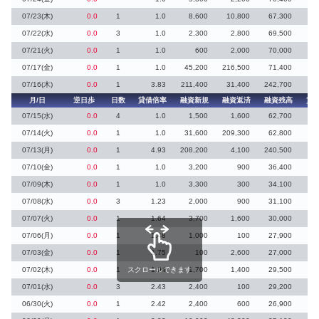
07/23(木)
0.0
1
1.0
8,600
10,800
67,300
07/22(水)
0.0
3
1.0
2,300
2,800
69,500
07/21(火)
0.0
1
1.0
600
2,000
70,000
07/17(金)
0.0
1
1.0
45,200
216,500
71,400
8
07/16(木)
0.0
1
3.83
211,400
31,400
242,700
月/日
逆日歩
日数
貸借倍率
融資新規
融資返済
融資残高
貸
07/15(水)
0.0
4
1.0
1,500
1,600
62,700
07/14(火)
0.0
1
1.0
31,600
209,300
62,800
14
07/13(月)
0.0
1
4.93
208,200
4,100
240,500
12
07/10(金)
0.0
1
1.0
3,200
900
36,400
2
07/09(木)
0.0
1
1.0
3,300
300
34,100
8
07/08(水)
0.0
3
1.23
2,000
900
31,100
7
07/07(火)
0.0
1
1.64
3,700
1,600
30,000
07/06(月)
0.0
1
1.48
1,000
100
27,900
3
07/03(金)
0.0
1
1.75
100
2,600
27,000
07/02(木)
0.0
1
スクロールできます
1.94
1,700
1,400
29,500
3
07/01(水)
0.0
3
2.43
2,400
100
29,200
1
06/30(火)
0.0
1
2.42
2,400
600
26,900
2