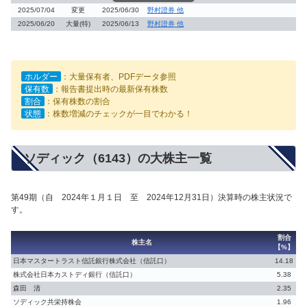
2025/07/04
変更
2025/06/30
野村證券 他
2025/06/20
大量(特)
2025/06/13
野村證券 他
ホルダー
：大量保有者、PDFデータ参照
保有数
：報告書提出時の最新保有株数
割合
：保有株数の割合
状態
：株数増減のチェックが一目でわかる！
ソディック（6143）の大株主一覧
第49期（自 2024年１月１日 至 2024年12月31日）決算時の株主状況で
す。
割合
株主名
【%】
日本マスタートラスト信託銀行株式会社（信託口）
14.18
株式会社日本カストディ銀行（信託口）
5.38
森田 清
2.35
ソディック共栄持株会
1.96