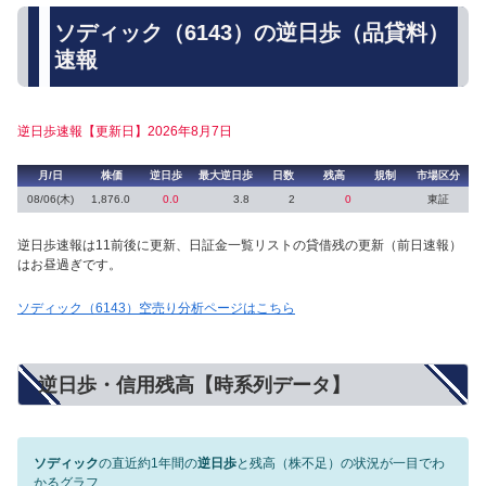
ソディック（6143）の逆日歩（品貸料）
速報
逆日歩速報【更新日】2026年8月7日
月/日
株価
逆日歩
最大逆日歩
日数
残高
規制
市場区分
08/06(木)
1,876.0
0.0
3.8
2
0
東証
逆日歩速報は11前後に更新、日証金一覧リストの貸借残の更新（前日速報）
はお昼過ぎです。
ソディック（6143）空売り分析ページはこちら
逆日歩・信用残高【時系列データ】
ソディック
の直近約1年間の
逆日歩
と残高（株不足）の状況が一目でわ
かるグラフ