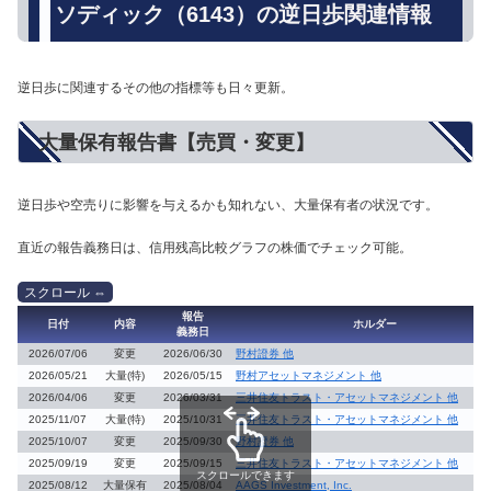
ソディック（6143）の逆日歩関連情報
逆日歩に関連するその他の指標等も日々更新。
大量保有報告書【売買・変更】
逆日歩や空売りに影響を与えるかも知れない、大量保有者の状況です。
直近の報告義務日は、信用残高比較グラフの株価でチェック可能。
報告
日付
内容
ホルダー
義務日
2026/07/06
変更
2026/06/30
野村證券 他
2026/05/21
大量(特)
2026/05/15
野村アセットマネジメント 他
2026/04/06
変更
2026/03/31
三井住友トラスト・アセットマネジメント 他
2025/11/07
大量(特)
2025/10/31
三井住友トラスト・アセットマネジメント 他
2025/10/07
変更
2025/09/30
野村證券 他
2025/09/19
変更
2025/09/15
三井住友トラスト・アセットマネジメント 他
スクロールできます
2025/08/12
大量保有
2025/08/04
AAGS Investment, Inc.