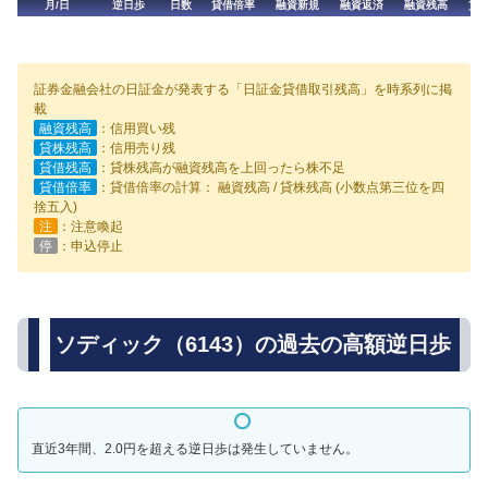
月/日
逆日歩
日数
貸借倍率
融資新規
融資返済
融資残高
貸
証券金融会社の日証金が発表する「日証金貸借取引残高」を時系列に掲
載
融資残高
：信用買い残
貸株残高
：信用売り残
貸借残高
：貸株残高が融資残高を上回ったら株不足
貸借倍率
：貸借倍率の計算： 融資残高 / 貸株残高 (小数点第三位を四
捨五入)
注
：注意喚起
停
：申込停止
ソディック（6143）の過去の高額逆日歩
直近3年間、2.0円を超える逆日歩は発生していません。