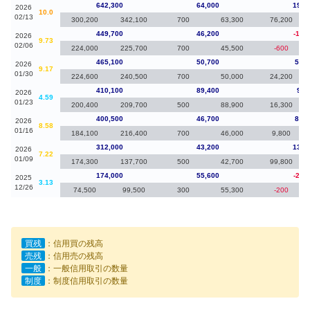
642,300
64,000
192,
2026
10.0
02/13
300,200
342,100
700
63,300
76,200
449,700
46,200
-15,
2026
9.73
02/06
224,000
225,700
700
45,500
-600
465,100
50,700
55,0
2026
9.17
01/30
224,600
240,500
700
50,000
24,200
410,100
89,400
9,6
2026
4.59
01/23
200,400
209,700
500
88,900
16,300
400,500
46,700
88,5
2026
8.58
01/16
184,100
216,400
700
46,000
9,800
312,000
43,200
138,
2026
7.22
01/09
174,300
137,700
500
42,700
99,800
174,000
55,600
-21,
2025
3.13
12/26
74,500
99,500
300
55,300
-200
買残
：信用買の残高
売残
：信用売の残高
一般
：一般信用取引の数量
制度
：制度信用取引の数量