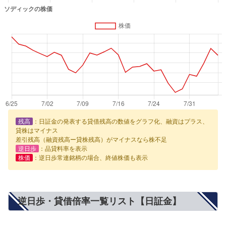
残高
：日証金の発表する貸借残高の数値をグラフ化、融資はプラス、
貸株はマイナス
差引残高（融資残高ー貸株残高）がマイナスなら株不足
逆日歩
：品貸料率を表示
株価
：逆日歩常連銘柄の場合、終値株価も表示
逆日歩・貸借倍率一覧リスト【日証金】