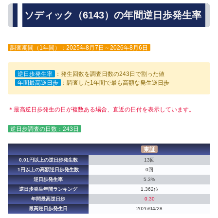
ソディック（6143）の年間逆日歩発生率
調査期間（1年間）：2025年8月7日～2026年8月6日
逆日歩発生率
：発生回数を調査日数の243日で割った値
年間最高逆日歩
：調査した1年間で最も高額な発生逆日歩
＊最高逆日歩発生の日が複数ある場合、直近の日付を表示しています。
逆日歩調査の日数：243日
東証
0.01円以上の逆日歩発生数
13回
1円以上の高額逆日歩発生数
0回
逆日歩発生率
5.3%
逆日歩発生年間ランキング
1,362位
年間最高逆日歩
0.30
最高逆日歩発生日
2026/04/28