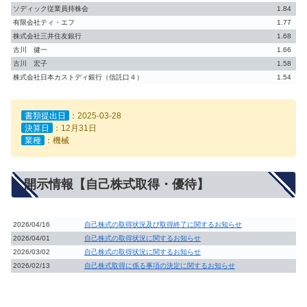
ソディック従業員持株会
1.84
有限会社ティ・エフ
1.77
株式会社三井住友銀行
1.68
古川 健一
1.66
古川 宏子
1.58
株式会社日本カストディ銀行（信託口４）
1.54
書類提出日
：2025-03-28
決算日
：12月31日
業種
：機械
開示情報【自己株式取得・優待】
2026/04/16
自己株式の取得状況及び取得終了に関するお知らせ
2026/04/01
自己株式の取得状況に関するお知らせ
2026/03/02
自己株式の取得状況に関するお知らせ
2026/02/13
自己株式取得に係る事項の決定に関するお知らせ