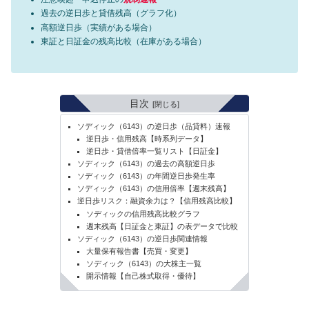
過去の逆日歩と貸借残高（グラフ化）
高額逆日歩（実績がある場合）
東証と日証金の残高比較（在庫がある場合）
目次
ソディック（6143）の逆日歩（品貸料）速報
逆日歩・信用残高【時系列データ】
逆日歩・貸借倍率一覧リスト【日証金】
ソディック（6143）の過去の高額逆日歩
ソディック（6143）の年間逆日歩発生率
ソディック（6143）の信用倍率【週末残高】
逆日歩リスク：融資余力は？【信用残高比較】
ソディックの信用残高比較グラフ
週末残高【日証金と東証】の表データで比較
ソディック（6143）の逆日歩関連情報
大量保有報告書【売買・変更】
ソディック（6143）の大株主一覧
開示情報【自己株式取得・優待】