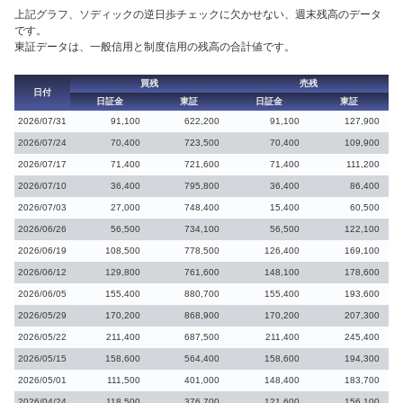
上記グラフ、ソディックの逆日歩チェックに欠かせない、週末残高のデータ
です。
東証データは、一般信用と制度信用の残高の合計値です。
買残
売残
日付
日証金
東証
日証金
東証
2026/07/31
91,100
622,200
91,100
127,900
2026/07/24
70,400
723,500
70,400
109,900
2026/07/17
71,400
721,600
71,400
111,200
2026/07/10
36,400
795,800
36,400
86,400
2026/07/03
27,000
748,400
15,400
60,500
2026/06/26
56,500
734,100
56,500
122,100
2026/06/19
108,500
778,500
126,400
169,100
2026/06/12
129,800
761,600
148,100
178,600
2026/06/05
155,400
880,700
155,400
193,600
2026/05/29
170,200
868,900
170,200
207,300
2026/05/22
211,400
687,500
211,400
245,400
2026/05/15
158,600
564,400
158,600
194,300
2026/05/01
111,500
401,000
148,400
183,700
2026/04/24
118,500
376,700
121,600
156,100