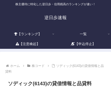
株主優待に特化した逆日歩・信用残高のランキングが速い！
逆日歩速報
【ランキング】
一覧
【注意喚起】
【申込停止】
ホーム
株コード
ソディック(6143)の貸借情報と品
貸料
ソディック(6143)の貸借情報と品貸料