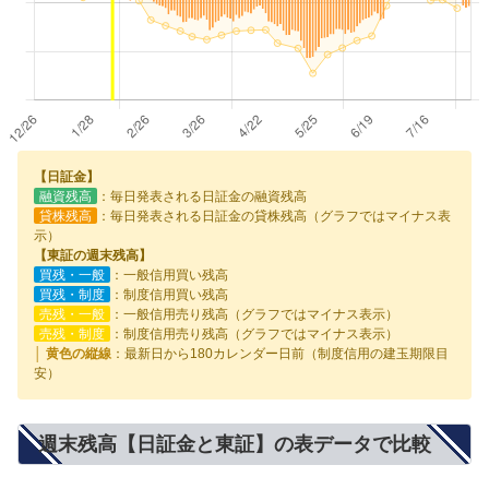
【日証金】
融資残高
：毎日発表される日証金の融資残高
貸株残高
：毎日発表される日証金の貸株残高（グラフではマイナス表
示）
【東証の週末残高】
買残・一般
：一般信用買い残高
買残・制度
：制度信用買い残高
売残・一般
：一般信用売り残高（グラフではマイナス表示）
売残・制度
：制度信用売り残高（グラフではマイナス表示）
│ 黄色の縦線
：最新日から180カレンダー日前（制度信用の建玉期限目
安）
週末残高【日証金と東証】の表データで比較