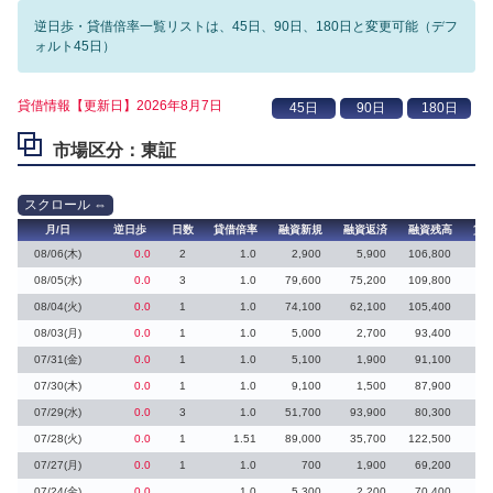
逆日歩・貸借倍率一覧リストは、45日、90日、180日と変更可能（デフ
ォルト45日）
貸借情報【更新日】2026年8月7日
市場区分：東証
月/日
逆日歩
日数
貸借倍率
融資新規
融資返済
融資残高
貸
08/06(木)
0.0
2
1.0
2,900
5,900
106,800
08/05(水)
0.0
3
1.0
79,600
75,200
109,800
4
08/04(火)
0.0
1
1.0
74,100
62,100
105,400
12
08/03(月)
0.0
1
1.0
5,000
2,700
93,400
2
07/31(金)
0.0
1
1.0
5,100
1,900
91,100
3
07/30(木)
0.0
1
1.0
9,100
1,500
87,900
7
07/29(水)
0.0
3
1.0
51,700
93,900
80,300
07/28(火)
0.0
1
1.51
89,000
35,700
122,500
11
07/27(月)
0.0
1
1.0
700
1,900
69,200
07/24(金)
0.0
1.0
5,300
2,200
70,400
3