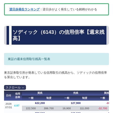
逆日歩発生ランキング
：逆日歩がよく発生している銘柄がわかる
ソディック（6143）の信用倍率【週末残
高】
東証の週末信用取引残高一覧表
東京証券取引所が発表している信用取引の残高から、ソディックの信用倍率
を算出しています。
買残
売残
買残（
信用
日付
倍率
一般
制度
一般
制度
一般
622,200
127,900
-101,
2026
4.87
07/31
222,500
399,700
16,900
111,000
-32,700