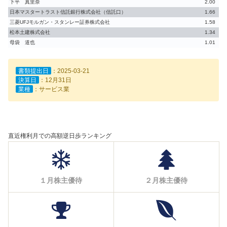
下平 真里奈
2.00
日本マスタートラスト信託銀行株式会社（信託口）
1.66
三菱UFJモルガン・スタンレー証券株式会社
1.58
松本土建株式会社
1.34
母袋 道也
1.01
書類提出日
：2025-03-21
決算日
：12月31日
業種
：サービス業
直近権利月での高額逆日歩ランキング
１月株主優待
２月株主優待