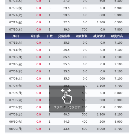
07/23(木)
0.0
1
27.0
0.0
500
5,400
07/22(水)
0.0
3
29.5
0.0
0.0
5,900
07/21(火)
0.0
1
29.5
0.0
600
5,900
07/17(金)
0.0
1
32.5
0.0
1,300
6,500
07/16(木)
0.0
1
39.0
700
0.0
7,800
月/日
逆日歩
日数
貸借倍率
融資新規
融資返済
融資残高
貸
07/15(水)
0.0
4
35.5
0.0
0.0
7,100
07/14(火)
0.0
1
35.5
0.0
0.0
7,100
07/13(月)
0.0
1
35.5
0.0
0.0
7,100
07/10(金)
0.0
1
35.5
0.0
0.0
7,100
07/09(木)
0.0
1
35.5
0.0
0.0
7,100
07/08(水)
0.0
3
35.5
0.0
600
7,100
07/07(火)
0.0
1
38.5
0.0
1,100
7,700
07/06(月)
0.0
1
44.0
500
0.0
8,800
07/03(金)
0.0
1
41.5
500
500
8,300
07/02(木)
0.0
1
スクロールできます
41.5
200
0.0
8,300
07/01(水)
0.0
3
40.5
500
1,300
8,100
06/30(火)
0.0
1
44.5
400
200
8,900
06/29(月)
0.0
1
43.5
500
8,000
8,700