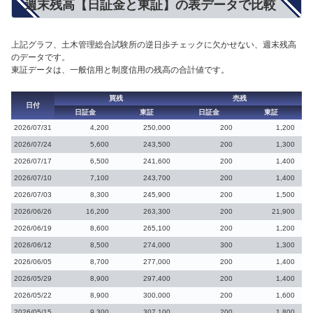
週末残高【日証金と東証】の表データで比較
上記グラフ、土木管理総合試験所の逆日歩チェックに欠かせない、週末残高
のデータです。
東証データは、一般信用と制度信用の残高の合計値です。
買残
売残
日付
日証金
東証
日証金
東証
2026/07/31
4,200
250,000
200
1,200
2026/07/24
5,600
243,500
200
1,300
2026/07/17
6,500
241,600
200
1,400
2026/07/10
7,100
243,700
200
1,400
2026/07/03
8,300
245,900
200
1,500
2026/06/26
16,200
263,300
200
21,900
2026/06/19
8,600
265,100
200
1,200
2026/06/12
8,500
274,000
300
1,300
2026/06/05
8,700
277,000
200
1,400
2026/05/29
8,900
297,400
200
1,400
2026/05/22
8,900
300,000
200
1,600
2026/05/15
9,300
307,100
200
1,800