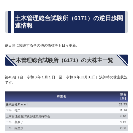
土木管理総合試験所（6171）の逆日歩関
連情報
逆日歩に関連するその他の指標等も日々更新。
土木管理総合試験所（6171）の大株主一覧
第40期（自 令和６年１月１日 至 令和６年12月31日）決算時の株主状況
です。
割合
株主名
【%】
株式会社Ｆｅｅｌ
21.75
下平 雄二
11.16
土木管理総合試験所従業員持株会
4.10
下平 美奈子
3.13
下平 絵里加
2.00