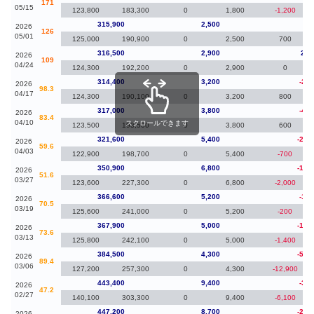
171
05/15
123,800
183,300
0
1,800
-1,200
315,900
2,500
-60
2026
126
05/01
125,000
190,900
0
2,500
700
316,500
2,900
2,1
2026
109
04/24
124,300
192,200
0
2,900
0
314,400
3,200
-2,6
2026
98.3
04/17
124,300
190,100
0
3,200
800
317,000
3,800
-4,6
2026
83.4
04/10
スクロールできます
123,500
193,500
0
3,800
600
321,600
5,400
-29,
2026
59.6
04/03
122,900
198,700
0
5,400
-700
350,900
6,800
-15,
2026
51.6
03/27
123,600
227,300
0
6,800
-2,000
366,600
5,200
-1,3
2026
70.5
03/19
125,600
241,000
0
5,200
-200
367,900
5,000
-16,
2026
73.6
03/13
125,800
242,100
0
5,000
-1,400
384,500
4,300
-58,
2026
89.4
03/06
127,200
257,300
0
4,300
-12,900
443,400
9,400
-3,8
2026
47.2
02/27
140,100
303,300
0
9,400
-6,100
447,200
8,700
-29,
2026