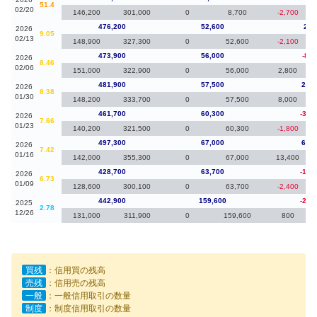
51.4
02/20
146,200
301,000
0
8,700
-2,700
476,200
52,600
2,3
2026
9.05
02/13
148,900
327,300
0
52,600
-2,100
473,900
56,000
-8,0
2026
8.46
02/06
151,000
322,900
0
56,000
2,800
481,900
57,500
20,2
2026
8.38
01/30
148,200
333,700
0
57,500
8,000
461,700
60,300
-35,
2026
7.66
01/23
140,200
321,500
0
60,300
-1,800
497,300
67,000
68,6
2026
7.42
01/16
142,000
355,300
0
67,000
13,400
428,700
63,700
-14,
2026
6.73
01/09
128,600
300,100
0
63,700
-2,400
442,900
159,600
-21,
2025
2.78
12/26
131,000
311,900
0
159,600
800
買残
：信用買の残高
売残
：信用売の残高
一般
：一般信用取引の数量
制度
：制度信用取引の数量