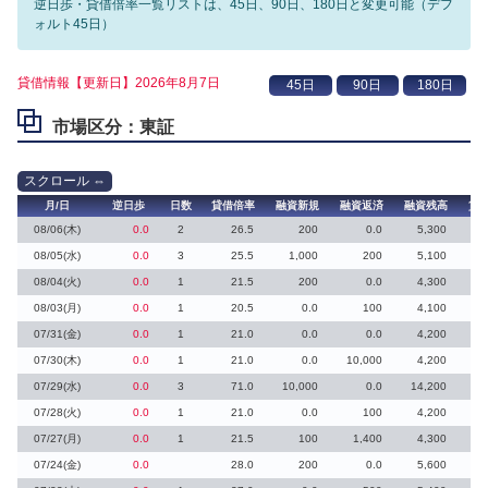
逆日歩・貸借倍率一覧リストは、45日、90日、180日と変更可能（デフ
ォルト45日）
貸借情報【更新日】2026年8月7日
市場区分：東証
月/日
逆日歩
日数
貸借倍率
融資新規
融資返済
融資残高
貸
08/06(木)
0.0
2
26.5
200
0.0
5,300
08/05(水)
0.0
3
25.5
1,000
200
5,100
08/04(火)
0.0
1
21.5
200
0.0
4,300
08/03(月)
0.0
1
20.5
0.0
100
4,100
07/31(金)
0.0
1
21.0
0.0
0.0
4,200
07/30(木)
0.0
1
21.0
0.0
10,000
4,200
07/29(水)
0.0
3
71.0
10,000
0.0
14,200
07/28(火)
0.0
1
21.0
0.0
100
4,200
07/27(月)
0.0
1
21.5
100
1,400
4,300
07/24(金)
0.0
28.0
200
0.0
5,600