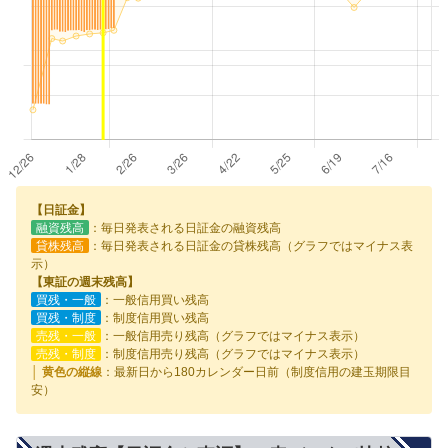
【日証金】
融資残高
：毎日発表される日証金の融資残高
貸株残高
：毎日発表される日証金の貸株残高（グラフではマイナス表
示）
【東証の週末残高】
買残・一般
：一般信用買い残高
買残・制度
：制度信用買い残高
売残・一般
：一般信用売り残高（グラフではマイナス表示）
売残・制度
：制度信用売り残高（グラフではマイナス表示）
│ 黄色の縦線
：最新日から180カレンダー日前（制度信用の建玉期限目
安）