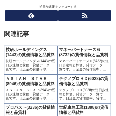
逆日歩速報をフォローする
関連記事
技研ホールディングス
マネーパートナーズＧ
(1443)の貸借情報と品貸料
(8732)の貸借情報と品貸料
技研ホールディングス(1443)の逆
マネーパートナーズＧ(8732)の逆
日歩速報と株価、貸借データ一
日歩速報と株価、貸借データ一
覧です。日証金の貸借倍率、貸
覧です。日証金の貸借倍率、貸
借残(信用買残、信用売残)、品貸
借残(信用買残、信用売残)、品貸
料(逆日歩)、東証の週末残高、規
料(逆日歩)、東証の週末残高、規
ＡＳＩＡＮ ＳＴＡＲ
テクノプロＨＤ(6028)の貸
制(注意喚起・申込停止)など、空
制(注意喚起・申込停止)など、空
(8946)の貸借情報と品貸料
借情報と品貸料
売り関連情報を集計し、図解で
売り関連情報を集計し、図解で
ＡＳＩＡＮ ＳＴＡＲ(8946)の逆
テクノプロＨＤ(6028)の逆日歩速
わかりやすくまとめて掲載して
わかりやすくまとめて掲載して
日歩速報と株価、貸借データ一
報と株価、貸借データ一覧で
います。
います。
覧です。日証金の貸借倍率、貸
す。日証金の貸借倍率、貸借残
借残(信用買残、信用売残)、品貸
(信用買残、信用売残)、品貸料
料(逆日歩)、東証の週末残高、規
(逆日歩)、東証の週末残高、規制
プロパスト(3236)の貸借情
世紀東急工業(1898)の貸借
制(注意喚起・申込停止)など、空
(注意喚起・申込停止)など、空売
報と品貸料
情報と品貸料
売り関連情報を集計し、図解で
り関連情報を集計し、図解でわ