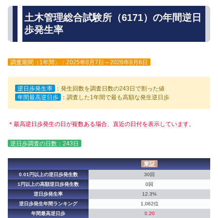
土木管理総合試験所（6171）の年間逆日
歩発生率
調査期間（1年間）：2025年8月7日～2026年8月6日
逆日歩発生率
：発生回数を調査日数の243日で割った値
年間最高逆日歩
：調査した1年間で最も高額な発生逆日歩
＊最高逆日歩発生の日が複数ある場合、直近の日付を表示しています。
逆日歩調査の日数：243日
東証
0.01円以上の逆日歩発生数
30回
1円以上の高額逆日歩発生数
0回
逆日歩発生率
12.3%
逆日歩発生年間ランキング
1,062位
年間最高逆日歩
0.20