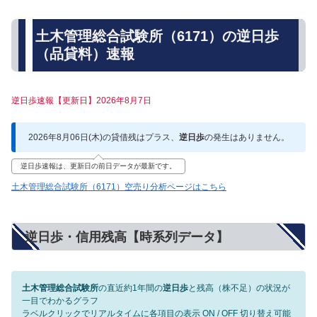
土木管理総合試験所（6171）の逆日歩
（品貸料）速報
逆日歩速報【更新日】2026年8月7日
2026年8月06日(木)の貸借残はプラス、
逆日歩
の発生はありません。
逆日歩速報は、更新日の前日データが最新です。
土木管理総合試験所（6171）空売り分析ページはこちら
逆日歩・信用残高【時系列データ】
土木管理総合試験所
の直近約1年間の
逆日歩
と残高（株不足）の状況が
一目でわかるグラフ
ラベルクリックでリアルタイムに各項目の表示 ON / OFF 切り替え可能