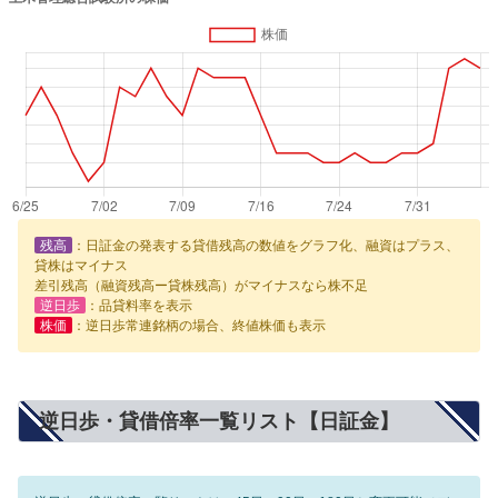
残高
：日証金の発表する貸借残高の数値をグラフ化、融資はプラス、
貸株はマイナス
差引残高（融資残高ー貸株残高）がマイナスなら株不足
逆日歩
：品貸料率を表示
株価
：逆日歩常連銘柄の場合、終値株価も表示
逆日歩・貸借倍率一覧リスト【日証金】