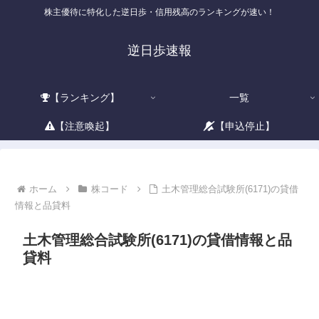
株主優待に特化した逆日歩・信用残高のランキングが速い！
逆日歩速報
【ランキング】
一覧
【注意喚起】
【申込停止】
ホーム
株コード
土木管理総合試験所(6171)の貸借
情報と品貸料
土木管理総合試験所(6171)の貸借情報と品
貸料