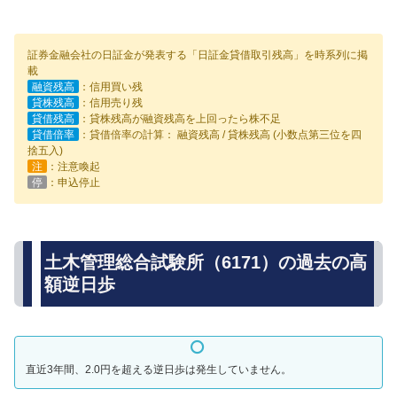
証券金融会社の日証金が発表する「日証金貸借取引残高」を時系列に掲
載
融資残高
：信用買い残
貸株残高
：信用売り残
貸借残高
：貸株残高が融資残高を上回ったら株不足
貸借倍率
：貸借倍率の計算： 融資残高 / 貸株残高 (小数点第三位を四
捨五入)
注
：注意喚起
停
：申込停止
土木管理総合試験所（6171）の過去の高
額逆日歩
直近3年間、2.0円を超える逆日歩は発生していません。