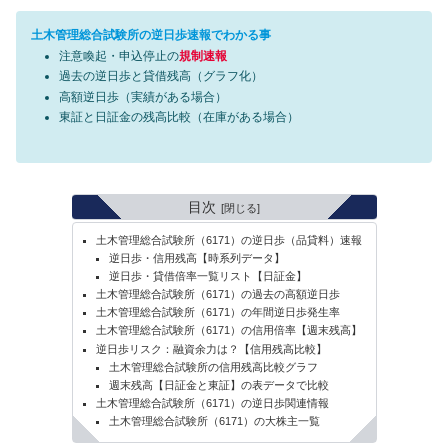
土木管理総合試験所の逆日歩速報でわかる事
注意喚起・申込停止の
規制速報
過去の逆日歩と貸借残高（グラフ化）
高額逆日歩（実績がある場合）
東証と日証金の残高比較（在庫がある場合）
目次
土木管理総合試験所（6171）の逆日歩（品貸料）速報
逆日歩・信用残高【時系列データ】
逆日歩・貸借倍率一覧リスト【日証金】
土木管理総合試験所（6171）の過去の高額逆日歩
土木管理総合試験所（6171）の年間逆日歩発生率
土木管理総合試験所（6171）の信用倍率【週末残高】
逆日歩リスク：融資余力は？【信用残高比較】
土木管理総合試験所の信用残高比較グラフ
週末残高【日証金と東証】の表データで比較
土木管理総合試験所（6171）の逆日歩関連情報
土木管理総合試験所（6171）の大株主一覧