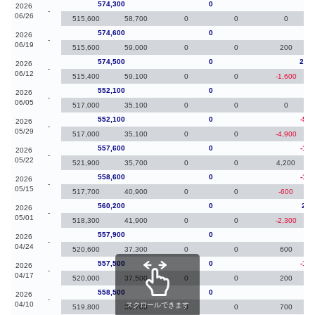
574,300
0
-30
2026
-
06/26
515,600
58,700
0
0
0
574,600
0
10
2026
-
06/19
515,600
59,000
0
0
200
574,500
0
22,4
2026
-
06/12
515,400
59,100
0
0
-1,600
552,100
0
0
2026
-
06/05
517,000
35,100
0
0
0
552,100
0
-5,5
2026
-
05/29
517,000
35,100
0
0
-4,900
557,600
0
-1,0
2026
-
05/22
521,900
35,700
0
0
4,200
558,600
0
-1,6
2026
-
05/15
517,700
40,900
0
0
-600
560,200
0
2,3
2026
-
05/01
518,300
41,900
0
0
-2,300
557,900
0
40
2026
-
04/24
520,600
37,300
0
0
600
557,500
0
-1,0
2026
-
04/17
520,000
37,500
0
0
200
558,500
0
20
2026
-
04/10
スクロールできます
519,800
38,700
0
0
700