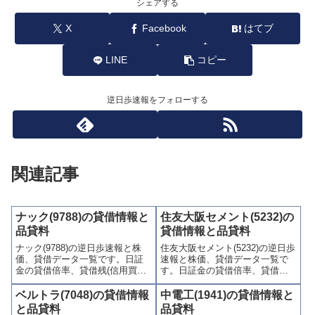
シェアする
X
Facebook
はてブ
LINE
コピー
逆日歩速報をフォローする
関連記事
ナック(9788)の貸借情報と
住友大阪セメント(5232)の
品貸料
貸借情報と品貸料
ナック(9788)の逆日歩速報と株
住友大阪セメント(5232)の逆日歩
価、貸借データ一覧です。日証
速報と株価、貸借データ一覧で
金の貸借倍率、貸借残(信用買
す。日証金の貸借倍率、貸借残
残、信用売残)、品貸料(逆日
(信用買残、信用売残)、品貸料
歩)、東証の週末残高、規制(注意
(逆日歩)、東証の週末残高、規制
ベルトラ(7048)の貸借情報
中電工(1941)の貸借情報と
喚起・申込停止)など、空売り関
(注意喚起・申込停止)など、空売
と品貸料
品貸料