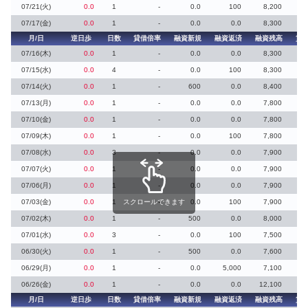
07/21(火)
0.0
1
-
0.0
100
8,200
07/17(金)
0.0
1
-
0.0
0.0
8,300
月/日
逆日歩
日数
貸借倍率
融資新規
融資返済
融資残高
貸
07/16(木)
0.0
1
-
0.0
0.0
8,300
07/15(水)
0.0
4
-
0.0
100
8,300
07/14(火)
0.0
1
-
600
0.0
8,400
07/13(月)
0.0
1
-
0.0
0.0
7,800
07/10(金)
0.0
1
-
0.0
0.0
7,800
07/09(木)
0.0
1
-
0.0
100
7,800
07/08(水)
0.0
3
-
0.0
0.0
7,900
07/07(火)
0.0
1
-
0.0
0.0
7,900
07/06(月)
0.0
1
-
0.0
0.0
7,900
07/03(金)
0.0
1
スクロールできます
-
0.0
100
7,900
07/02(木)
0.0
1
-
500
0.0
8,000
07/01(水)
0.0
3
-
0.0
100
7,500
06/30(火)
0.0
1
-
500
0.0
7,600
06/29(月)
0.0
1
-
0.0
5,000
7,100
06/26(金)
0.0
1
-
0.0
0.0
12,100
月/日
逆日歩
日数
貸借倍率
融資新規
融資返済
融資残高
貸