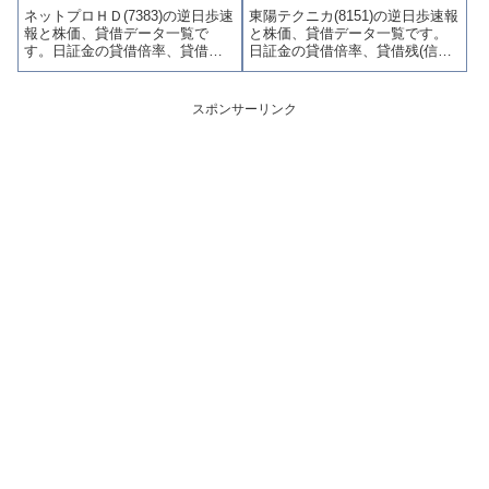
ネットプロＨＤ(7383)の逆日歩速
東陽テクニカ(8151)の逆日歩速報
やすくまとめて掲載していま
やすくまとめて掲載していま
報と株価、貸借データ一覧で
と株価、貸借データ一覧です。
す。
す。
す。日証金の貸借倍率、貸借残
日証金の貸借倍率、貸借残(信用
(信用買残、信用売残)、品貸料
買残、信用売残)、品貸料(逆日
(逆日歩)、東証の週末残高、規制
歩)、東証の週末残高、規制(注意
(注意喚起・申込停止)など、空売
喚起・申込停止)など、空売り関
スポンサーリンク
り関連情報を集計し、図解でわ
連情報を集計し、図解でわかり
かりやすくまとめて掲載してい
やすくまとめて掲載していま
ます。
す。