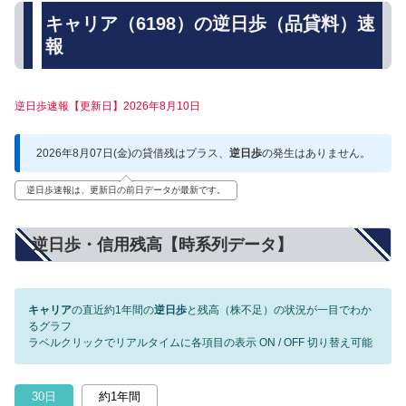
キャリア（6198）の逆日歩（品貸料）速
報
逆日歩速報【更新日】2026年8月10日
2026年8月07日(金)の貸借残はプラス、
逆日歩
の発生はありません。
逆日歩速報は、更新日の前日データが最新です。
逆日歩・信用残高【時系列データ】
キャリア
の直近約1年間の
逆日歩
と残高（株不足）の状況が一目でわか
るグラフ
ラベルクリックでリアルタイムに各項目の表示 ON / OFF 切り替え可能
30日
約1年間