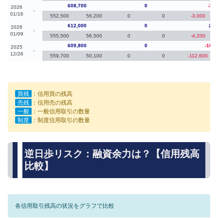
608,700
0
-3,3
2026
-
01/16
552,500
56,200
0
0
-3,000
612,000
0
2,2
2026
-
01/09
555,500
56,500
0
0
-4,200
609,800
0
-108,
2025
-
12/26
559,700
50,100
0
0
-112,600
買残
：信用買の残高
売残
：信用売の残高
一般
：一般信用取引の数量
制度
：制度信用取引の数量
逆日歩リスク：融資余力は？【信用残高
比較】
各信用取引残高の状況をグラフで比較