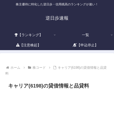
株主優待に特化した逆日歩・信用残高のランキングが速い！
逆日歩速報
【ランキング】
一覧
【注意喚起】
【申込停止】
ホーム
株コード
キャリア(6198)の貸借情報と品貸
料
キャリア(6198)の貸借情報と品貸料