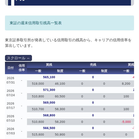
東証の週末信用取引残高一覧表
東京証券取引所が発表している信用取引の残高から、キャリアの信用倍率を
算出しています。
買残
売残
買残（
信用
日付
倍率
一般
制度
一般
制度
一般
565,100
0
-6,2
2026
-
07/31
519,000
46,100
0
0
8,200
571,300
0
2,3
2026
-
07/24
510,800
60,500
0
0
100
569,000
0
20
2026
-
07/17
510,700
58,300
0
0
100
568,800
0
2,3
2026
-
07/10
510,600
58,200
0
0
-5,000
566,500
0
-7,8
2026
-
07/03
515,600
50,900
0
0
0