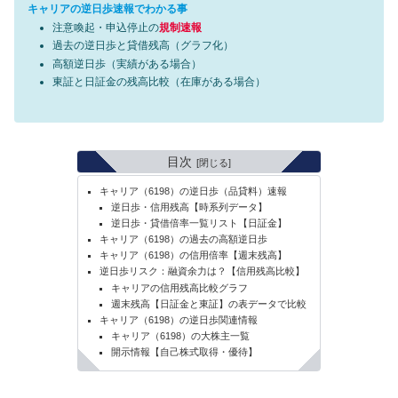
キャリアの逆日歩速報でわかる事
注意喚起・申込停止の
規制速報
過去の逆日歩と貸借残高（グラフ化）
高額逆日歩（実績がある場合）
東証と日証金の残高比較（在庫がある場合）
目次
キャリア（6198）の逆日歩（品貸料）速報
逆日歩・信用残高【時系列データ】
逆日歩・貸借倍率一覧リスト【日証金】
キャリア（6198）の過去の高額逆日歩
キャリア（6198）の信用倍率【週末残高】
逆日歩リスク：融資余力は？【信用残高比較】
キャリアの信用残高比較グラフ
週末残高【日証金と東証】の表データで比較
キャリア（6198）の逆日歩関連情報
キャリア（6198）の大株主一覧
開示情報【自己株式取得・優待】