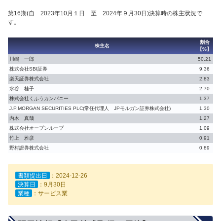
第16期(自 2023年10月１日 至 2024年９月30日)決算時の株主状況で
す。
割合
株主名
【%】
川嶋 一郎
50.21
株式会社SBI証券
9.36
楽天証券株式会社
2.83
水谷 桂子
2.70
株式会社くふうカンパニー
1.37
J.P.MORGAN SECURITIES PLC(常任代理人 JPモルガン証券株式会社)
1.30
内木 真哉
1.27
株式会社オープンループ
1.09
竹上 雅彦
0.91
野村證券株式会社
0.89
書類提出日
：2024-12-26
決算日
：9月30日
業種
：サービス業