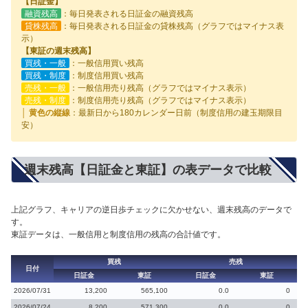
【日証金】
融資残高
：毎日発表される日証金の融資残高
貸株残高
：毎日発表される日証金の貸株残高（グラフではマイナス表
示）
【東証の週末残高】
買残・一般
：一般信用買い残高
買残・制度
：制度信用買い残高
売残・一般
：一般信用売り残高（グラフではマイナス表示）
売残・制度
：制度信用売り残高（グラフではマイナス表示）
│ 黄色の縦線
：最新日から180カレンダー日前（制度信用の建玉期限目
安）
週末残高【日証金と東証】の表データで比較
上記グラフ、キャリアの逆日歩チェックに欠かせない、週末残高のデータで
す。
東証データは、一般信用と制度信用の残高の合計値です。
買残
売残
日付
日証金
東証
日証金
東証
2026/07/31
13,200
565,100
0.0
0
2026/07/24
8,200
571,300
0.0
0