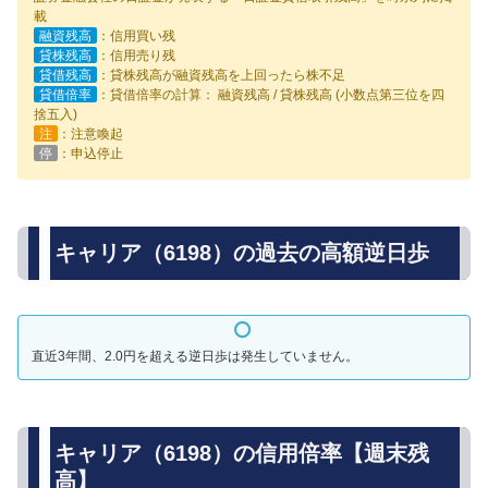
載
融資残高
：信用買い残
貸株残高
：信用売り残
貸借残高
：貸株残高が融資残高を上回ったら株不足
貸借倍率
：貸借倍率の計算： 融資残高 / 貸株残高 (小数点第三位を四
捨五入)
注
：注意喚起
停
：申込停止
キャリア（6198）の過去の高額逆日歩
直近3年間、2.0円を超える逆日歩は発生していません。
キャリア（6198）の信用倍率【週末残
高】