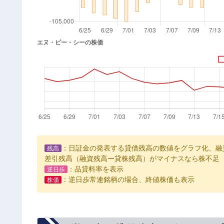
：日証金の発表する貸借残高の数値をグラフ化、融
残高
差引残高（融資残高ー貸株残高）がマイナスなら株不足
：品貸料率を表示
逆日歩
：逆日歩常連銘柄の場合、終値株価も表示
株価