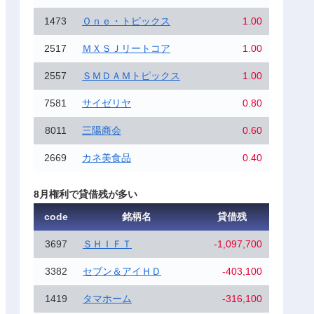
1473
Ｏｎｅ・トピックス
1.00
2517
ＭＸＳＪリートコア
1.00
2557
ＳＭＤＡＭトピックス
1.00
7581
サイゼリヤ
0.80
8011
三陽商会
0.60
2669
カネ美食品
0.40
8月権利で貸借残が多い
code
銘柄名
貸借残
3697
ＳＨＩＦＴ
-1,097,700
3382
セブン＆アイＨＤ
-403,100
1419
タマホーム
-316,100