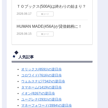
ＴＯブックス(500A)は終わりの始まり？
2026.06.17
株コード
HUMAN MADE(456A)が貸借銘柄に！
2026.06.15
株コード
人気記事
オリックス(8591)の逆日歩
コロワイド(7616)の逆日歩
ウェルスナビ(7342)の逆日歩
タマホーム(1419)の逆日歩
イオン(8267)の逆日歩
ユーグレナ(2931)の逆日歩
マネーフォワード(3994)の逆日歩