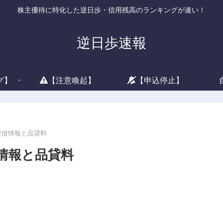
株主優待に特化した逆日歩・信用残高のランキングが速い！
逆日歩速報
グ】
【注意喚起】
【申込停止】
の貸借情報と品貸料
借情報と品貸料