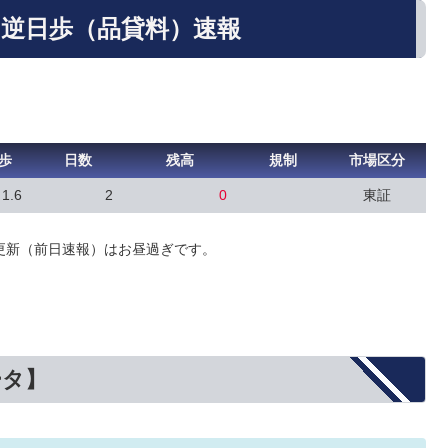
の逆日歩（品貸料）速報
歩
日数
残高
規制
市場区分
1.6
2
0
東証
更新（前日速報）はお昼過ぎです。
ータ】