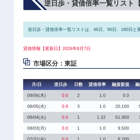
逆日歩・貸借倍率一覧リスト
逆日歩・貸借倍率一覧リストは、45日、90日、180日と
貸借情報【更新日】2026年8月7日
市場区分：東証
月/日
逆日歩
日数
貸借倍率
融資新規
融
08/06(木)
0.0
2
1.0
0.0
08/05(水)
0.0
3
1.0
20,100
08/04(火)
0.0
1
1.22
51,900
08/03(月)
0.0
1
1.0
9,500
07/31(金)
0.0
1
1.0
8,200