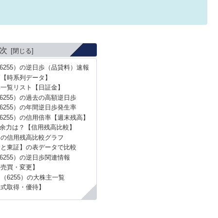
次
6255）の逆日歩（品貸料）速報
高【時系列データ】
率一覧リスト【日証金】
6255）の過去の高額逆日歩
6255）の年間逆日歩発生率
6255）の信用倍率【週末残高】
余力は？【信用残高比較】
ーの信用残高比較グラフ
金と東証】の表データで比較
6255）の逆日歩関連情報
【売買・変更】
（6255）の大株主一覧
株式取得・優待】