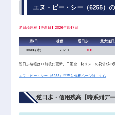
エヌ・ピー・シー（6255）
逆日歩速報【更新日】2026年8月7日
月/日
株価
逆日歩
最大逆日
08/06(木)
702.0
0.0
逆日歩速報は11前後に更新、日証金一覧リストの貸借残の
エヌ・ピー・シー（6255）空売り分析ページはこちら
逆日歩・信用残高【時系列デ