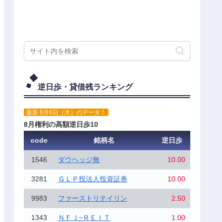
逆日歩・貸借残ランキング
最新 8月6日（木）のデータ！
8月権利の高額逆日歩10
code
銘柄名
逆日歩
1546
ダウヘッジ無
10.00
3281
ＧＬＰ投法人投資証券
10.00
9983
ファーストリテイリン
2.50
1343
ＮＦＪ−ＲＥＩＴ
1.00