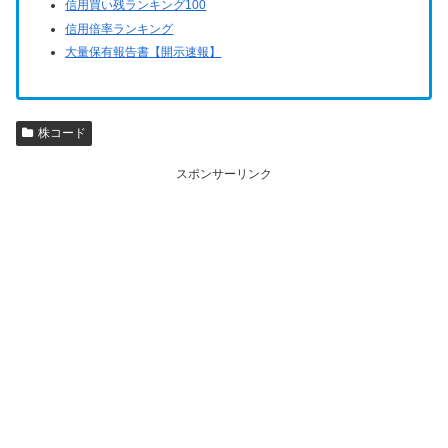
信用買い残ランキング100
信用倍率ランキング
大量保有報告書【開示速報】
株コード
スポンサーリンク