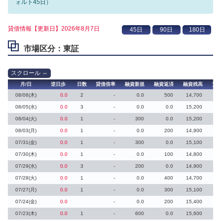
ォルト45日）
貸借情報【更新日】2026年8月7日
市場区分：東証
月/日
逆日歩
日数
貸借倍率
融資新規
融資返済
融資残高
貸
08/06(木)
0.0
2
-
0.0
500
14,700
08/05(水)
0.0
3
-
0.0
0.0
15,200
08/04(火)
0.0
1
-
300
0.0
15,200
08/03(月)
0.0
1
-
0.0
200
14,900
07/31(金)
0.0
1
-
300
0.0
15,100
07/30(木)
0.0
1
-
0.0
100
14,800
07/29(水)
0.0
3
-
200
0.0
14,900
07/28(火)
0.0
1
-
0.0
400
14,700
07/27(月)
0.0
1
-
0.0
300
15,100
07/24(金)
0.0
-
0.0
200
15,400
07/23(木)
0.0
1
-
600
0.0
15,600