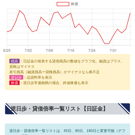
残高
：日証金の発表する貸借残高の数値をグラフ化、融資はプラス、
貸株はマイナス
差引残高（融資残高ー貸株残高）がマイナスなら株不足
逆日歩
：品貸料率を表示
株価
：逆日歩常連銘柄の場合、終値株価も表示
逆日歩・貸借倍率一覧リスト【日証金】
逆日歩・貸借倍率一覧リストは、45日、90日、180日と変更可能（デフ