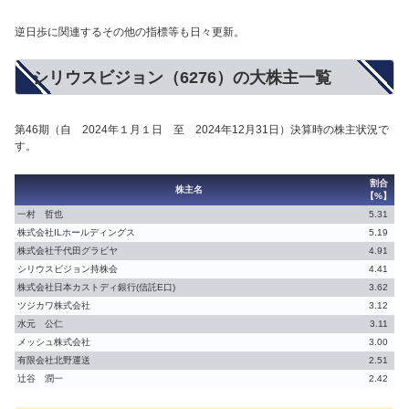
逆日歩に関連するその他の指標等も日々更新。
シリウスビジョン（6276）の大株主一覧
第46期（自 2024年１月１日 至 2024年12月31日）決算時の株主状況で
す。
割合
株主名
【%】
一村 哲也
5.31
株式会社ILホールディングス
5.19
株式会社千代田グラビヤ
4.91
シリウスビジョン持株会
4.41
株式会社日本カストディ銀行(信託E口)
3.62
ツジカワ株式会社
3.12
水元 公仁
3.11
メッシュ株式会社
3.00
有限会社北野運送
2.51
辻谷 潤一
2.42