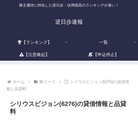
株主優待に特化した逆日歩・信用残高のランキングが速い！
逆日歩速報
【ランキング】
一覧
【注意喚起】
【申込停止】
ホーム
株コード
シリウスビジョン(6276)の貸借情
報と品貸料
シリウスビジョン(6276)の貸借情報と品貸
料