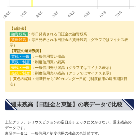
【日証金】
融資残高
：毎日発表される日証金の融資残高
貸株残高
：毎日発表される日証金の貸株残高（グラフではマイナス表
示）
【東証の週末残高】
買残・一般
：一般信用買い残高
買残・制度
：制度信用買い残高
売残・一般
：一般信用売り残高（グラフではマイナス表示）
売残・制度
：制度信用売り残高（グラフではマイナス表示）
│ 黄色の縦線
：最新日から180カレンダー日前（制度信用の建玉期限目
安）
週末残高【日証金と東証】の表データで比較
上記グラフ、シリウスビジョンの逆日歩チェックに欠かせない、週末残高の
データです。
東証データは、一般信用と制度信用の残高の合計値です。