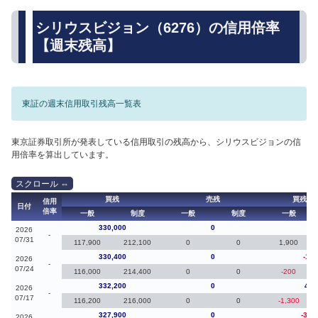
シリウスビジョン（6276）の信用倍率
【週末残高】
東証の週末信用取引残高一覧表
東京証券取引所が発表している信用取引の残高から、シリウスビジョンの信
用倍率を算出しています。
買残
売残
買残（
信用
日付
倍率
一般
制度
一般
制度
一般
330,000
0
-40
2026
-
07/31
117,900
212,100
0
0
1,900
330,400
0
-1,8
2026
-
07/24
116,000
214,400
0
0
-200
332,200
0
4,3
2026
-
07/17
116,200
216,000
0
0
-1,300
327,900
0
-30,
2026