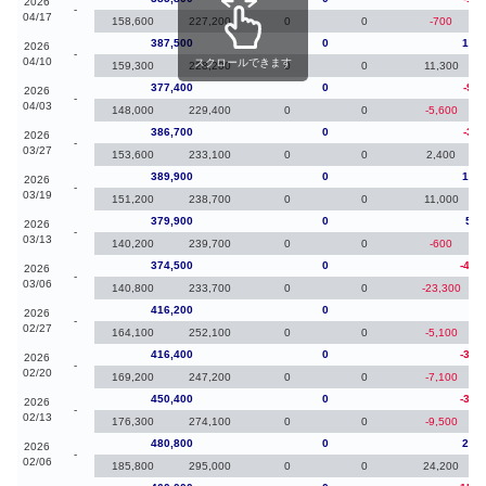
2026
-
04/17
158,600
227,200
0
0
-700
387,500
0
10,1
2026
-
04/10
スクロールできます
159,300
228,200
0
0
11,300
377,400
0
-9,3
2026
-
04/03
148,000
229,400
0
0
-5,600
386,700
0
-3,2
2026
-
03/27
153,600
233,100
0
0
2,400
389,900
0
10,0
2026
-
03/19
151,200
238,700
0
0
11,000
379,900
0
5,4
2026
-
03/13
140,200
239,700
0
0
-600
374,500
0
-41,
2026
-
03/06
140,800
233,700
0
0
-23,300
416,200
0
-20
2026
-
02/27
164,100
252,100
0
0
-5,100
416,400
0
-34,
2026
-
02/20
169,200
247,200
0
0
-7,100
450,400
0
-30,
2026
-
02/13
176,300
274,100
0
0
-9,500
480,800
0
20,8
2026
-
02/06
185,800
295,000
0
0
24,200