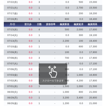
07/22(水)
0.0
3
-
0.0
500
15,000
07/21(火)
0.0
1
-
0.0
2,700
15,500
07/17(金)
0.0
1
-
0.0
200
18,200
07/16(木)
0.0
1
-
800
0.0
18,400
月/日
逆日歩
日数
貸借倍率
融資新規
融資返済
融資残高
貸
07/15(水)
0.0
4
-
500
2,000
17,600
07/14(火)
0.0
1
-
0.0
300
19,100
07/13(月)
0.0
1
-
2,200
100
19,400
07/10(金)
0.0
1
-
0.0
600
17,300
07/09(木)
0.0
1
-
100
0.0
17,900
07/08(水)
0.0
3
-
700
0.0
17,800
07/07(火)
0.0
1
-
0.0
0.0
17,100
07/06(月)
0.0
1
-
300
0.0
17,100
07/03(金)
0.0
1
-
0.0
1,000
16,800
07/02(木)
0.0
1
スクロールできます
-
500
4,200
17,800
07/01(水)
0.0
3
-
1,500
1,000
21,500
06/30(火)
0.0
1
-
1,000
800
21,000
06/29(月)
0.0
1
-
3,200
3,400
20,800
06/26(金)
0.0
1
-
1,200
0.0
21,000