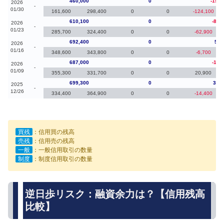
460,000
0
-150,
2026
-
01/30
161,600
298,400
0
0
-124,100
610,100
0
-82,
2026
-
01/23
285,700
324,400
0
0
-62,900
692,400
0
5,4
2026
-
01/16
348,600
343,800
0
0
-6,700
687,000
0
-12,
2026
-
01/09
355,300
331,700
0
0
20,900
699,300
0
35,9
2025
-
12/26
334,400
364,900
0
0
-14,400
買残
：信用買の残高
売残
：信用売の残高
一般
：一般信用取引の数量
制度
：制度信用取引の数量
逆日歩リスク：融資余力は？【信用残高
比較】