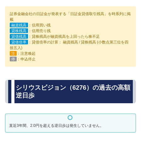
証券金融会社の日証金が発表する「日証金貸借取引残高」を時系列に掲
載
融資残高
：信用買い残
貸株残高
：信用売り残
貸借残高
：貸株残高が融資残高を上回ったら株不足
貸借倍率
：貸借倍率の計算： 融資残高 / 貸株残高 (小数点第三位を四
捨五入)
注
：注意喚起
停
：申込停止
シリウスビジョン（6276）の過去の高額
逆日歩
直近3年間、2.0円を超える逆日歩は発生していません。