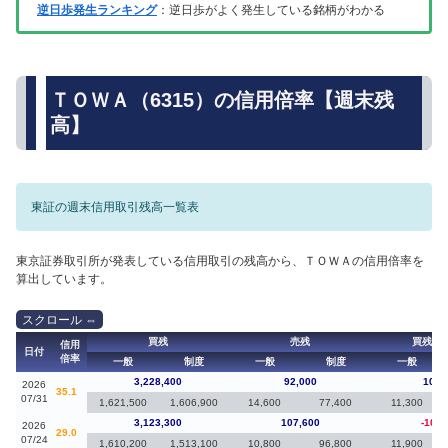
逆日歩発生ランキング
：逆日歩がよく発生している銘柄がわかる
ＴＯＷＡ（6315）の信用倍率【週末残
高】
東証の週末信用取引残高一覧表
東京証券取引所が発表している信用取引の残高から、ＴＯＷＡの信用倍率を
算出しています。
買残
売残
買残（
信用
日付
倍率
一般
制度
一般
制度
一般
3,228,400
92,000
105,
2026
35.1
07/31
1,621,500
1,606,900
14,600
77,400
11,300
3,123,300
107,600
-109,
2026
29.0
07/24
1,610,200
1,513,100
10,800
96,800
11,900