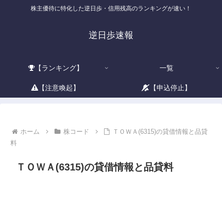
株主優待に特化した逆日歩・信用残高のランキングが速い！
逆日歩速報
【ランキング】
一覧
【注意喚起】
【申込停止】
ホーム
株コード
ＴＯＷＡ(6315)の貸借情報と品貸
料
ＴＯＷＡ(6315)の貸借情報と品貸料