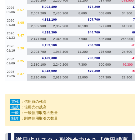
2,019,200
2,200,700
11,200
537,400
-548,000
5,003,400
577,200
111,
2026
8.67
02/06
2,567,200
2,436,200
8,600
568,600
34,300
4,892,100
607,700
73,8
2026
8.05
01/30
2,532,900
2,359,200
10,100
597,600
61,300
4,818,300
644,700
665,
2026
7.47
01/23
2,471,600
2,346,700
7,900
636,800
266,900
4,153,100
786,200
-276,
2026
5.28
01/16
2,204,700
1,948,400
11,200
775,000
24,600
4,429,300
708,200
-416,
2026
6.25
01/09
2,180,100
2,249,200
7,300
700,900
-46,300
4,845,900
579,300
-583,
2025
8.37
12/26
2,226,400
2,619,500
12,000
567,300
22,900
買残
：信用買の残高
売残
：信用売の残高
一般
：一般信用取引の数量
制度
：制度信用取引の数量