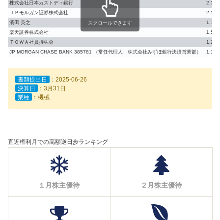
株式会社日本カストディ銀行
2.39
ＪＰモルガン証券株式会社
2.16
濱田 英之
1.71
スクロールできます
楽天証券株式会社
1.50
ＴＯＷＡ社員持株会
1.24
JP MORGAN CHASE BANK 385781 （常任代理人 株式会社みずほ銀行決済営業部）
1.13
書類提出日
：2025-06-26
決算日
：3月31日
業種
：機械
直近権利月での高額逆日歩ランキング
１月株主優待
２月株主優待