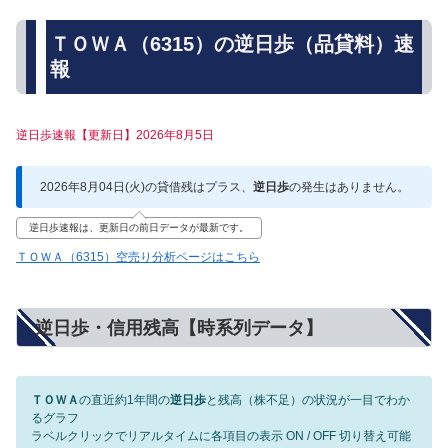
ＴＯＷＡ（6315）の逆日歩（品貸料）速
報
逆日歩速報【更新日】2026年8月5日
2026年8月04日(火)の貸借残はプラス、
逆日歩
の発生はありません。
逆日歩速報は、更新日の前日データが最新です。
ＴＯＷＡ（6315）空売り分析ページはこちら
逆日歩・信用残高【時系列データ】
ＴＯＷＡ
の直近約1年間の
逆日歩
と残高（株不足）の状況が一目でわか
るグラフ
ラベルクリックでリアルタイムに各項目の表示 ON / OFF 切り替え可能