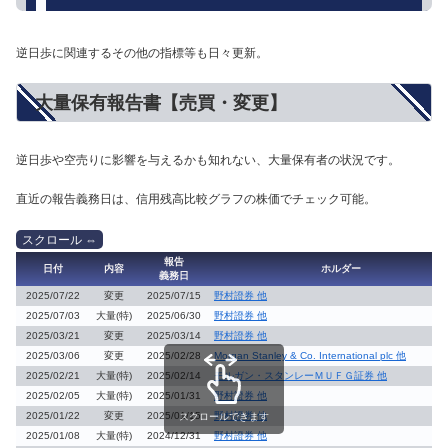
逆日歩に関連するその他の指標等も日々更新。
大量保有報告書【売買・変更】
逆日歩や空売りに影響を与えるかも知れない、大量保有者の状況です。
直近の報告義務日は、信用残高比較グラフの株価でチェック可能。
報告
日付
内容
ホルダー
義務日
2025/07/22
変更
2025/07/15
野村證券 他
2025/07/03
大量(特)
2025/06/30
野村證券 他
2025/03/21
変更
2025/03/14
野村證券 他
2025/03/06
変更
2025/02/28
Morgan Stanley & Co. International plc 他
2025/02/21
大量(特)
2025/02/14
モルガン・スタンレーＭＵＦＧ証券 他
2025/02/05
大量(特)
2025/01/31
野村證券 他
2025/01/22
変更
2025/01/15
野村證券 他
スクロールできます
2025/01/08
大量(特)
2024/12/31
野村證券 他