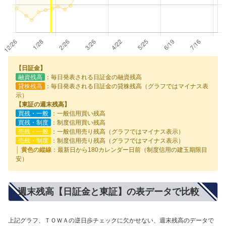
【日証金】
融資残高
：毎日発表される日証金の融資残高
貸株残高
：毎日発表される日証金の貸株残高（グラフではマイナス表
示）
【東証の週末残高】
買残・一般
：一般信用買い残高
買残・制度
：制度信用買い残高
売残・一般
：一般信用売り残高（グラフではマイナス表示）
売残・制度
：制度信用売り残高（グラフではマイナス表示）
│ 黄色の縦線
：最新日から180カレンダー日前（制度信用の建玉期限目
安）
週末残高【日証金と東証】の表データで比較
上記グラフ、ＴＯＷＡの逆日歩チェックに欠かせない、週末残高のデータで