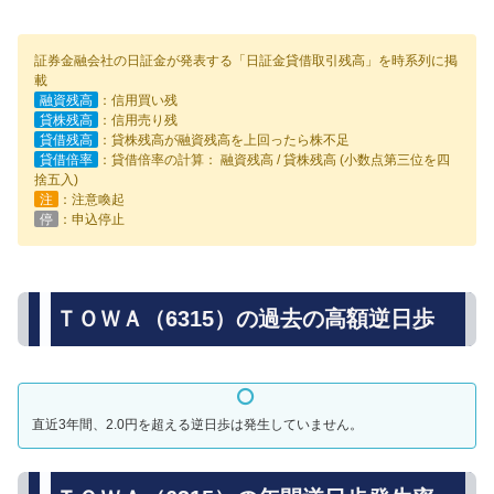
証券金融会社の日証金が発表する「日証金貸借取引残高」を時系列に掲
載
融資残高
：信用買い残
貸株残高
：信用売り残
貸借残高
：貸株残高が融資残高を上回ったら株不足
貸借倍率
：貸借倍率の計算： 融資残高 / 貸株残高 (小数点第三位を四
捨五入)
注
：注意喚起
停
：申込停止
ＴＯＷＡ（6315）の過去の高額逆日歩
直近3年間、2.0円を超える逆日歩は発生していません。