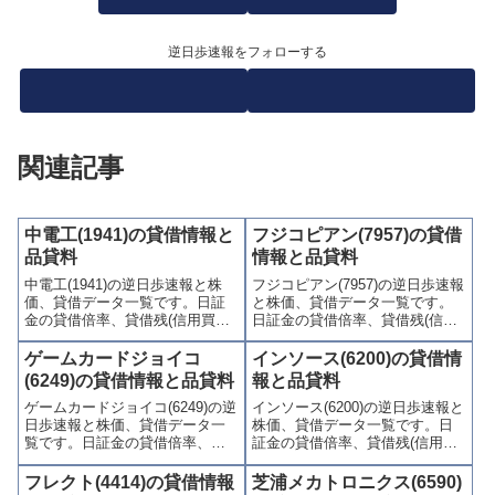
逆日歩速報をフォローする
関連記事
中電工(1941)の貸借情報と
フジコピアン(7957)の貸借
品貸料
情報と品貸料
中電工(1941)の逆日歩速報と株
フジコピアン(7957)の逆日歩速報
価、貸借データ一覧です。日証
と株価、貸借データ一覧です。
金の貸借倍率、貸借残(信用買
日証金の貸借倍率、貸借残(信用
残、信用売残)、品貸料(逆日
買残、信用売残)、品貸料(逆日
歩)、東証の週末残高、規制(注意
歩)、東証の週末残高、規制(注意
ゲームカードジョイコ
インソース(6200)の貸借情
喚起・申込停止)など、空売り関
喚起・申込停止)など、空売り関
(6249)の貸借情報と品貸料
報と品貸料
連情報を集計し、図解でわかり
連情報を集計し、図解でわかり
ゲームカードジョイコ(6249)の逆
インソース(6200)の逆日歩速報と
やすくまとめて掲載していま
やすくまとめて掲載していま
日歩速報と株価、貸借データ一
株価、貸借データ一覧です。日
す。
す。
覧です。日証金の貸借倍率、貸
証金の貸借倍率、貸借残(信用買
借残(信用買残、信用売残)、品貸
残、信用売残)、品貸料(逆日
料(逆日歩)、東証の週末残高、規
歩)、東証の週末残高、規制(注意
フレクト(4414)の貸借情報
芝浦メカトロニクス(6590)