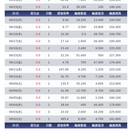
06/23(火)
0.0
1
31.6
39,200
100
199,100
月/日
逆日歩
日数
貸借倍率
融資新規
融資返済
融資残高
貸
06/22(月)
0.0
1
8.94
19,100
13,400
160,000
1
06/19(金)
0.0
1
8.77
3,500
15,900
154,300
1
06/18(木)
0.0
1
10.29
0.0
28,700
166,700
4
06/17(水)
0.0
3
17.14
1,600
26,400
195,400
2
06/16(火)
0.0
1
23.43
2,400
9,500
220,200
4
06/15(月)
0.0
1
21.24
51,400
500
227,300
4
06/12(金)
0.0
1
4.78
700
47,400
176,400
36
06/11(木)
0.0
1
247.89
8,100
1,200
223,100
06/10(水)
0.0
3
32.76
9,700
7,100
216,200
5
06/09(火)
0.0
1
133.5
25,100
4,600
213,600
06/08(月)
0.0
1
41.09
12,700
9,700
193,100
2
06/05(金)
0.0
1
35.87
11,600
1,100
190,100
1
06/04(木)
0.0
1
39.04
400
46,400
179,600
4
06/03(水)
0.0
3
23.02
2,000
19,200
225,600
9
06/02(火)
0.0
1
485.6
6,000
4,700
242,800
月/日
逆日歩
日数
貸借倍率
融資新規
融資返済
融資残高
貸