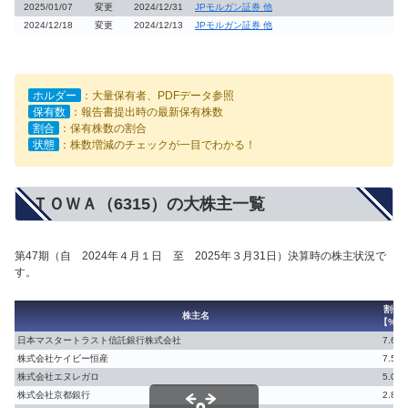
2025/01/07
変更
2024/12/31
JPモルガン証券 他
2024/12/18
変更
2024/12/13
JPモルガン証券 他
ホルダー
：大量保有者、PDFデータ参照
保有数
：報告書提出時の最新保有株数
割合
：保有株数の割合
状態
：株数増減のチェックが一目でわかる！
ＴＯＷＡ（6315）の大株主一覧
第47期（自 2024年４月１日 至 2025年３月31日）決算時の株主状況で
す。
割合
株主名
【%】
日本マスタートラスト信託銀行株式会社
7.66
株式会社ケイビー恒産
7.59
株式会社エヌレガロ
5.03
株式会社京都銀行
2.80