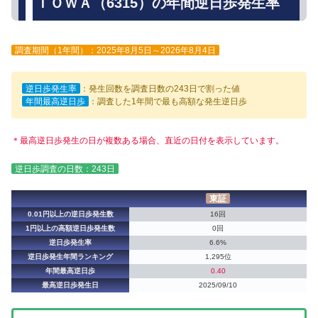
ＴＯＷＡ（6315）の年間逆日歩発生率
調査期間（1年間）：2025年8月5日～2026年8月4日
逆日歩発生率
：発生回数を調査日数の243日で割った値
年間最高逆日歩
：調査した1年間で最も高額な発生逆日歩
＊最高逆日歩発生の日が複数ある場合、直近の日付を表示しています。
逆日歩調査の日数：243日
東証
0.01円以上の逆日歩発生数
16回
1円以上の高額逆日歩発生数
0回
逆日歩発生率
6.6%
逆日歩発生年間ランキング
1,295位
年間最高逆日歩
0.40
最高逆日歩発生日
2025/09/10