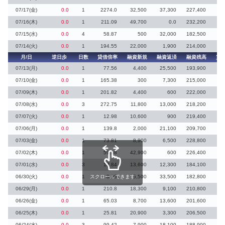
07/17(金)
0.0
1
2274.0
32,500
37,300
227,400
07/16(木)
0.0
1
211.09
49,700
0.0
232,200
07/15(水)
0.0
4
58.87
500
32,000
182,500
2
07/14(火)
0.0
1
194.55
22,000
1,900
214,000
月/日
逆日歩
日数
貸借倍率
融資新規
融資返済
融資残高
貸
07/13(月)
0.0
1
77.56
4,400
25,500
193,900
1
07/10(金)
0.0
1
165.38
300
7,300
215,000
07/09(木)
0.0
1
201.82
4,400
600
222,000
07/08(水)
0.0
3
272.75
11,800
13,000
218,200
07/07(火)
0.0
1
12.98
10,600
900
219,400
16
07/06(月)
0.0
1
139.8
2,000
21,100
209,700
07/03(金)
0.0
1
73.81
8,900
6,500
228,800
07/02(木)
0.0
1
59.58
42,900
600
226,400
1
07/01(水)
0.0
3
13.84
13,600
12,300
184,100
6
06/30(火)
0.0
1
スクロールできます
8.96
5,500
33,500
182,800
20
06/29(月)
0.0
1
210.8
18,300
9,100
210,800
06/26(金)
0.0
1
65.03
8,700
13,600
201,600
1
06/25(木)
0.0
1
25.81
20,900
3,300
206,500
6
06/24(水)
0.0
3
99.42
7,900
18,100
188,900