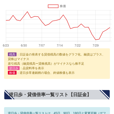
残高
：日証金の発表する貸借残高の数値をグラフ化、融資はプラス、
貸株はマイナス
差引残高（融資残高ー貸株残高）がマイナスなら株不足
逆日歩
：品貸料率を表示
株価
：逆日歩常連銘柄の場合、終値株価も表示
逆日歩・貸借倍率一覧リスト【日証金】
逆日歩・貸借倍率一覧リストは、45日、90日、180日と変更可能（デフ