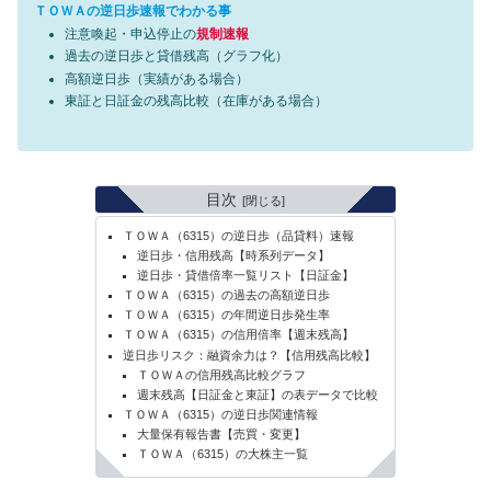
ＴＯＷＡの逆日歩速報でわかる事
注意喚起・申込停止の
規制速報
過去の逆日歩と貸借残高（グラフ化）
高額逆日歩（実績がある場合）
東証と日証金の残高比較（在庫がある場合）
目次
ＴＯＷＡ（6315）の逆日歩（品貸料）速報
逆日歩・信用残高【時系列データ】
逆日歩・貸借倍率一覧リスト【日証金】
ＴＯＷＡ（6315）の過去の高額逆日歩
ＴＯＷＡ（6315）の年間逆日歩発生率
ＴＯＷＡ（6315）の信用倍率【週末残高】
逆日歩リスク：融資余力は？【信用残高比較】
ＴＯＷＡの信用残高比較グラフ
週末残高【日証金と東証】の表データで比較
ＴＯＷＡ（6315）の逆日歩関連情報
大量保有報告書【売買・変更】
ＴＯＷＡ（6315）の大株主一覧