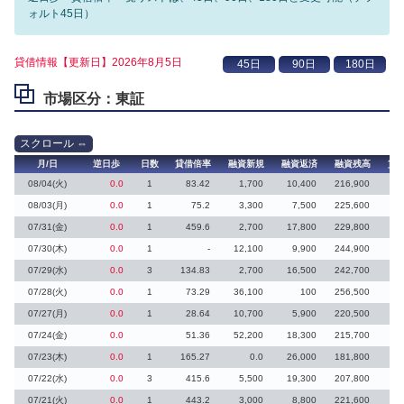
ォルト45日）
貸借情報【更新日】2026年8月5日
市場区分：東証
月/日
逆日歩
日数
貸借倍率
融資新規
融資返済
融資残高
貸
08/04(火)
0.0
1
83.42
1,700
10,400
216,900
08/03(月)
0.0
1
75.2
3,300
7,500
225,600
2
07/31(金)
0.0
1
459.6
2,700
17,800
229,800
07/30(木)
0.0
1
-
12,100
9,900
244,900
07/29(水)
0.0
3
134.83
2,700
16,500
242,700
07/28(火)
0.0
1
73.29
36,100
100
256,500
07/27(月)
0.0
1
28.64
10,700
5,900
220,500
3
07/24(金)
0.0
51.36
52,200
18,300
215,700
3
07/23(木)
0.0
1
165.27
0.0
26,000
181,800
07/22(水)
0.0
3
415.6
5,500
19,300
207,800
07/21(火)
0.0
1
443.2
3,000
8,800
221,600