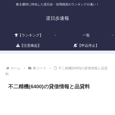
株主優待に特化した逆日歩・信用残高のランキングが速い！
逆日歩速報
【ランキング】
一覧
【注意喚起】
【申込停止】
ホーム
株コード
不二精機(6400)の貸借情報と品貸
料
不二精機(6400)の貸借情報と品貸料