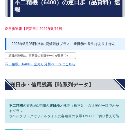
不二精機（6400）の逆日歩（品貸料）速
報
逆日歩速報【更新日】2026年8月6日
2026年8月05日(水)の貸借残はプラス、
逆日歩
の発生はありません。
逆日歩速報は、更新日の前日データが最新です。
不二精機（6400）空売り分析ページはこちら
逆日歩・信用残高【時系列データ】
不二精機
の直近約1年間の
逆日歩
と残高（株不足）の状況が一目でわか
るグラフ
ラベルクリックでリアルタイムに各項目の表示 ON / OFF 切り替え可能