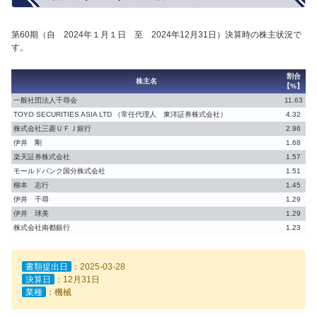
第60期（自 2024年１月１日 至 2024年12月31日）決算時の株主状況で
す。
割合
株主名
【%】
一般社団法人千尋会
11.63
TOYO SECURITIES ASIA LTD （常任代理人 東洋証券株式会社）
4.32
株式会社三菱ＵＦＪ銀行
2.96
伊井 剛
1.68
楽天証券株式会社
1.57
モールドバンク国分株式会社
1.51
柳本 志行
1.45
伊井 千尋
1.29
伊井 球美
1.29
株式会社南都銀行
1.23
書類提出日
：2025-03-28
決算日
：12月31日
業種
：機械