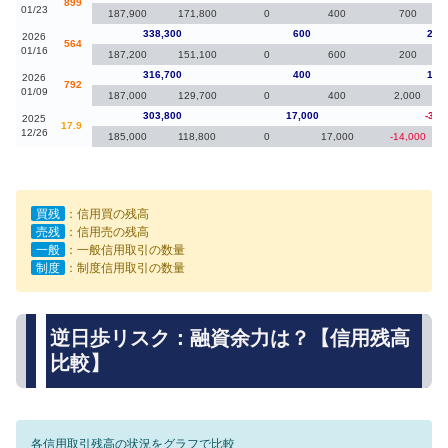
899
01/23
187,900
171,800
0
400
700
338,300
600
21,
2026
564
01/16
187,200
151,100
0
600
200
316,700
400
12,
2026
792
01/09
187,000
129,700
0
400
2,000
303,800
17,000
-30,
2025
17.9
12/26
185,000
118,800
0
17,000
-14,000
買残
：信用買の残高
売残
：信用売の残高
一般
：一般信用取引の数量
制度
：制度信用取引の数量
逆日歩リスク：融資余力は？【信用残高
比較】
各信用取引残高の状況をグラフで比較