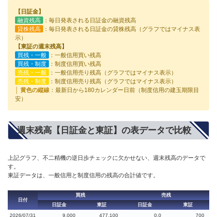
【日証金】
融資残高
：毎日発表される日証金の融資残高
貸株残高
：毎日発表される日証金の貸株残高（グラフではマイナス表
示）
【東証の週末残高】
買残・一般
：一般信用買い残高
買残・制度
：制度信用買い残高
売残・一般
：一般信用売り残高（グラフではマイナス表示）
売残・制度
：制度信用売り残高（グラフではマイナス表示）
│ 黄色の縦線
：最新日から180カレンダー日前（制度信用の建玉期限目
安）
週末残高【日証金と東証】の表データで比較
上記グラフ、不二精機の逆日歩チェックに欠かせない、週末残高のデータで
す。
東証データは、一般信用と制度信用の残高の合計値です。
買残
売残
日付
日証金
東証
日証金
東証
2026/07/31
9,000
477,100
0.0
700