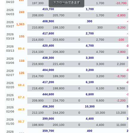
04/10
スクロールできます
197,300
205,200
0
1,700
-10,700
413,700
1,700
4,8
2026
243
04/03
208,000
205,700
0
1,700
-2,800
408,900
300
-8,7
2026
1,363
03/27
210,800
198,100
0
300
-3,200
417,600
2,700
-2,8
2026
155
03/19
214,000
203,600
0
2,700
-100
420,400
4,700
-17,
2026
89.4
03/13
214,100
206,300
0
4,700
-2,800
438,300
3,300
34,
2026
133
03/06
216,900
221,400
0
3,300
2,200
404,000
3,200
-13,
2026
126
02/27
214,700
189,300
0
3,200
-3,700
417,200
6,100
-27,
2026
68.4
02/20
218,400
198,800
0
6,100
8,500
444,600
6,600
-11,
2026
67.4
02/13
209,900
234,700
0
6,600
-2,200
456,300
10,300
57,
2026
44.3
02/06
212,100
244,200
0
10,300
13,200
399,000
4,400
39,
2026
90.7
01/30
198,900
200,100
0
4,400
11,000
359,700
400
21,
2026