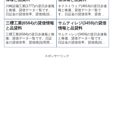
り関連情報を集計し、図解でわ
売り関連情報を集計し、図解で
川崎設備工業(1777)の逆日歩速報
ネクストウェア(4814)の逆日歩速
かりやすくまとめて掲載してい
わかりやすくまとめて掲載して
と株価、貸借データ一覧です。
報と株価、貸借データ一覧で
ます。
います。
日証金の貸借倍率、貸借残(信用
す。日証金の貸借倍率、貸借残
買残、信用売残)、品貸料(逆日
(信用買残、信用売残)、品貸料
歩)、東証の週末残高、規制(注意
(逆日歩)、東証の週末残高、規制
三櫻工業(6584)の貸借情報
サムティレジ(3459)の貸借
喚起・申込停止)など、空売り関
(注意喚起・申込停止)など、空売
と品貸料
情報と品貸料
連情報を集計し、図解でわかり
り関連情報を集計し、図解でわ
三櫻工業(6584)の逆日歩速報と株
サムティレジ(3459)の逆日歩速報
やすくまとめて掲載していま
かりやすくまとめて掲載してい
価、貸借データ一覧です。日証
と株価、貸借データ一覧です。
す。
ます。
金の貸借倍率、貸借残(信用買
日証金の貸借倍率、貸借残(信用
残、信用売残)、品貸料(逆日
買残、信用売残)、品貸料(逆日
歩)、東証の週末残高、規制(注意
歩)、東証の週末残高、規制(注意
喚起・申込停止)など、空売り関
喚起・申込停止)など、空売り関
スポンサーリンク
連情報を集計し、図解でわかり
連情報を集計し、図解でわかり
やすくまとめて掲載していま
やすくまとめて掲載していま
す。
す。