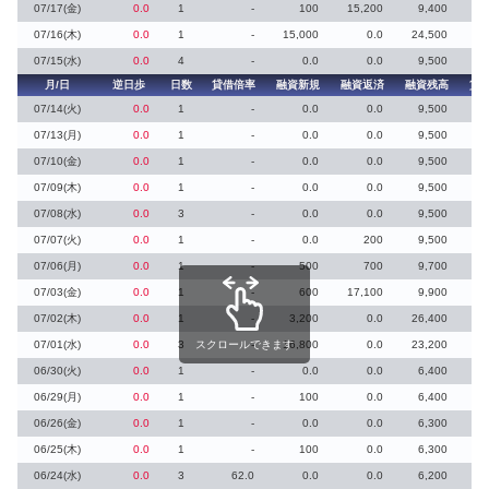
07/17(金)
0.0
1
-
100
15,200
9,400
07/16(木)
0.0
1
-
15,000
0.0
24,500
07/15(水)
0.0
4
-
0.0
0.0
9,500
月/日
逆日歩
日数
貸借倍率
融資新規
融資返済
融資残高
貸
07/14(火)
0.0
1
-
0.0
0.0
9,500
07/13(月)
0.0
1
-
0.0
0.0
9,500
07/10(金)
0.0
1
-
0.0
0.0
9,500
07/09(木)
0.0
1
-
0.0
0.0
9,500
07/08(水)
0.0
3
-
0.0
0.0
9,500
07/07(火)
0.0
1
-
0.0
200
9,500
07/06(月)
0.0
1
-
500
700
9,700
07/03(金)
0.0
1
-
600
17,100
9,900
07/02(木)
0.0
1
-
3,200
0.0
26,400
07/01(水)
0.0
3
スクロールできます
-
16,800
0.0
23,200
06/30(火)
0.0
1
-
0.0
0.0
6,400
06/29(月)
0.0
1
-
100
0.0
6,400
06/26(金)
0.0
1
-
0.0
0.0
6,300
06/25(木)
0.0
1
-
100
0.0
6,300
06/24(水)
0.0
3
62.0
0.0
0.0
6,200