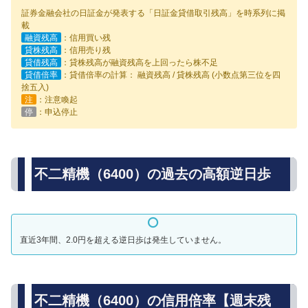
証券金融会社の日証金が発表する「日証金貸借取引残高」を時系列に掲
載
融資残高
：信用買い残
貸株残高
：信用売り残
貸借残高
：貸株残高が融資残高を上回ったら株不足
貸借倍率
：貸借倍率の計算： 融資残高 / 貸株残高 (小数点第三位を四
捨五入)
注
：注意喚起
停
：申込停止
不二精機（6400）の過去の高額逆日歩
直近3年間、2.0円を超える逆日歩は発生していません。
不二精機（6400）の信用倍率【週末残