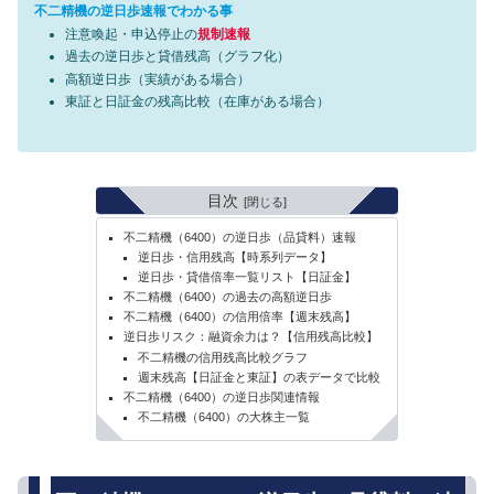
不二精機の逆日歩速報でわかる事
注意喚起・申込停止の
規制速報
過去の逆日歩と貸借残高（グラフ化）
高額逆日歩（実績がある場合）
東証と日証金の残高比較（在庫がある場合）
目次
不二精機（6400）の逆日歩（品貸料）速報
逆日歩・信用残高【時系列データ】
逆日歩・貸借倍率一覧リスト【日証金】
不二精機（6400）の過去の高額逆日歩
不二精機（6400）の信用倍率【週末残高】
逆日歩リスク：融資余力は？【信用残高比較】
不二精機の信用残高比較グラフ
週末残高【日証金と東証】の表データで比較
不二精機（6400）の逆日歩関連情報
不二精機（6400）の大株主一覧