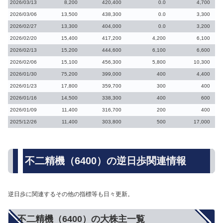
2026/03/13
8,200
420,400
0.0
4,700
2026/03/06
13,500
438,300
0.0
3,300
2026/02/27
13,300
404,000
0.0
3,200
2026/02/20
15,400
417,200
4,200
6,100
2026/02/13
15,200
444,600
6,100
6,600
2026/02/06
15,100
456,300
5,800
10,300
2026/01/30
75,200
399,000
400
4,400
2026/01/23
17,800
359,700
300
400
2026/01/16
14,500
338,300
400
600
2026/01/09
11,400
316,700
200
400
2025/12/26
11,400
303,800
500
17,000
不二精機（6400）の逆日歩関連情報
逆日歩に関連するその他の指標等も日々更新。
不二精機（6400）の大株主一覧