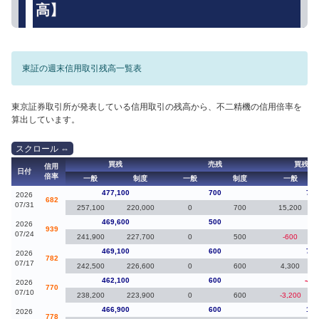
高】
東証の週末信用取引残高一覧表
東京証券取引所が発表している信用取引の残高から、不二精機の信用倍率を
算出しています。
買残
売残
買残（
信用
日付
倍率
一般
制度
一般
制度
一般
477,100
700
7,5
2026
682
07/31
257,100
220,000
0
700
15,200
469,600
500
50
2026
939
07/24
241,900
227,700
0
500
-600
469,100
600
7,0
2026
782
07/17
242,500
226,600
0
600
4,300
462,100
600
-4,8
2026
770
07/10
238,200
223,900
0
600
-3,200
466,900
600
1,6
2026
778