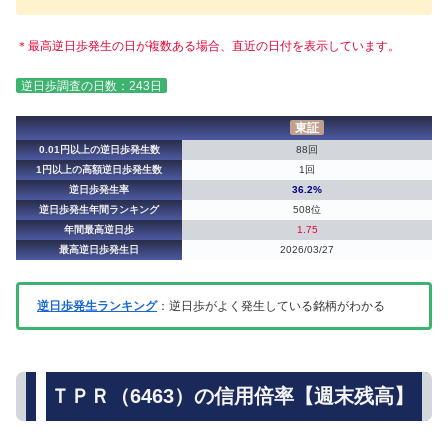
＊最高逆日歩発生の日が複数ある場合、直近の日付を表示しています。
逆日歩調査の日数：243日
東証
0.01円以上の逆日歩発生数
88回
1円以上の高額逆日歩発生数
1回
逆日歩発生率
36.2%
逆日歩発生年間ランキング
508位
年間最高逆日歩
1.75
最高逆日歩発生日
2026/03/27
逆日歩発生ランキング
：逆日歩がよく発生している銘柄がわかる
ＴＰＲ（6463）の信用倍率【週末残高】