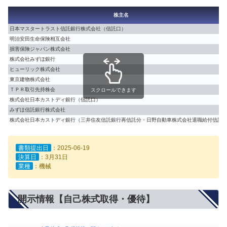
株主名
日本マスタートラスト信託銀行株式会社（信託口）
明治安田生命保険相互会社
損害保険ジャパン株式会社
株式会社みずほ銀行
ヒューリック株式会社
東京建物株式会社
ＴＰＲ取引先持株会
スクロールできます
株式会社日本カストディ銀行（信託口）
みずほ信託銀行株式会社
株式会社日本カストディ銀行（三井住友信託銀行再信託分・日野自動車株式会社退職給付信託
書類提出日
：2025-06-19
決算日
：3月31日
業種
：機械
開示情報【自己株式取得・優待】