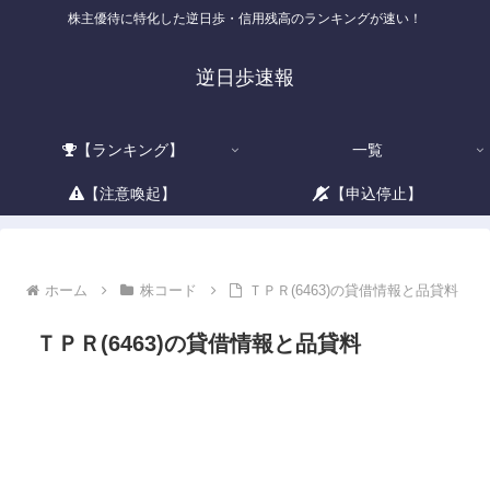
株主優待に特化した逆日歩・信用残高のランキングが速い！
逆日歩速報
【ランキング】
一覧
【注意喚起】
【申込停止】
ホーム
株コード
ＴＰＲ(6463)の貸借情報と品貸料
ＴＰＲ(6463)の貸借情報と品貸料