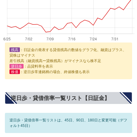
残高
：日証金の発表する貸借残高の数値をグラフ化、融資はプラス、
貸株はマイナス
差引残高（融資残高ー貸株残高）がマイナスなら株不足
逆日歩
：品貸料率を表示
株価
：逆日歩常連銘柄の場合、終値株価も表示
逆日歩・貸借倍率一覧リスト【日証金】
逆日歩・貸借倍率一覧リストは、45日、90日、180日と変更可能（デフ
ォルト45日）