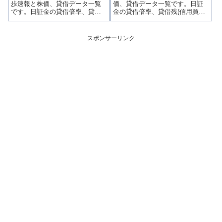
歩速報と株価、貸借データ一覧
価、貸借データ一覧です。日証
ます。
す。
です。日証金の貸借倍率、貸借
金の貸借倍率、貸借残(信用買
残(信用買残、信用売残)、品貸料
残、信用売残)、品貸料(逆日
(逆日歩)、東証の週末残高、規制
歩)、東証の週末残高、規制(注意
(注意喚起・申込停止)など、空売
喚起・申込停止)など、空売り関
スポンサーリンク
り関連情報を集計し、図解でわ
連情報を集計し、図解でわかり
かりやすくまとめて掲載してい
やすくまとめて掲載していま
ます。
す。