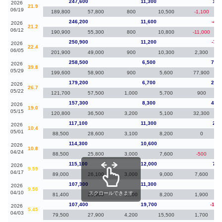
247,600
11,300
1,4
2026
21.9
06/19
189,800
57,800
800
10,500
-1,100
246,200
11,600
-4,7
2026
21.2
06/12
190,900
55,300
800
10,800
-11,000
250,900
11,200
-7,6
2026
22.4
06/05
201,900
49,000
900
10,300
2,300
258,500
6,500
79,3
2026
39.8
05/29
199,600
58,900
900
5,600
77,900
179,200
6,700
21,9
2026
26.7
05/22
121,700
57,500
1,000
5,700
900
157,300
8,300
40,2
2026
19.0
05/15
120,800
36,500
3,200
5,100
32,300
117,100
11,300
2,8
2026
10.4
05/01
88,500
28,600
3,100
8,200
0
114,300
10,600
-80
2026
10.8
04/24
88,500
25,800
3,000
7,600
-500
115,100
12,000
7,8
2026
9.59
04/17
89,000
26,100
3,000
9,000
7,600
107,300
11,300
-10
2026
9.50
04/10
スクロールできます
81,400
25,900
3,100
8,200
1,900
107,400
19,700
-16,
2026
5.45
04/03
79,500
27,900
4,200
15,500
1,700