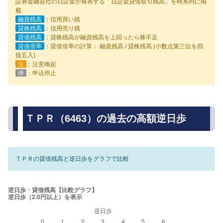
証券金融会社の日証金が発表する「日証金貸借取引残高」を時系列に掲
載
融資残高
：信用買い残
貸株残高
：信用売り残
貸借残高
：貸株残高が融資残高を上回ったら株不足
貸借倍率
：貸借倍率の計算： 融資残高 / 貸株残高 (小数点第三位を四
捨五入)
注
：注意喚起
停
：申込停止
ＴＰＲ（6463）の過去の高額逆日歩
ＴＰＲの貸借残高と逆日歩をグラフで比較