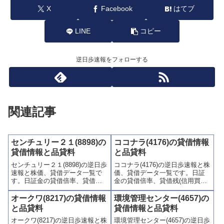
X
Facebook
はてブ
LINE
コピー
逆日歩速報をフォローする
関連記事
センチュリー２１(8898)の
ココナラ(4176)の貸借情報
貸借情報と品貸料
と品貸料
センチュリー２１(8898)の逆日歩
ココナラ(4176)の逆日歩速報と株
速報と株価、貸借データ一覧で
価、貸借データ一覧です。日証
す。日証金の貸借倍率、貸借残
金の貸借倍率、貸借残(信用買
(信用買残、信用売残)、品貸料
残、信用売残)、品貸料(逆日
(逆日歩)、東証の週末残高、規制
歩)、東証の週末残高、規制(注意
オークワ(8217)の貸借情報
環境管理センター(4657)の
(注意喚起・申込停止)など、空売
喚起・申込停止)など、空売り関
と品貸料
貸借情報と品貸料
り関連情報を集計し、図解でわ
連情報を集計し、図解でわかり
オークワ(8217)の逆日歩速報と株
環境管理センター(4657)の逆日歩
かりやすくまとめて掲載してい
やすくまとめて掲載していま