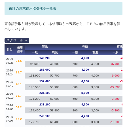
東証の週末信用取引残高一覧表
東京証券取引所が発表している信用取引の残高から、ＴＰＲの信用倍率を算
出しています。
買残
売残
買残（
信用
日付
倍率
一般
制度
一般
制度
一般
145,200
4,600
-41,
2026
31.6
07/31
96,600
48,600
600
4,000
-37,300
186,600
4,700
-10,
2026
39.7
07/24
133,900
52,700
700
4,000
-9,600
197,400
4,100
-36,
2026
48.1
07/17
143,500
53,900
600
3,500
-27,700
234,100
5,900
90
2026
39.7
07/10
171,200
62,900
600
5,300
-3,200
233,200
4,300
-6,9
2026
54.2
07/03
174,400
58,800
800
3,500
-5,300
240,100
4,200
-7,5
2026
57.2
06/26
179,700
60,400
800
3,400
-10,100