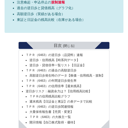
注意喚起・申込停止の
規制速報
過去の逆日歩と貸借残高（グラフ化）
高額逆日歩（実績がある場合）
東証と日証金の残高比較（在庫がある場合）
目次
ＴＰＲ（6463）の逆日歩（品貸料）速報
逆日歩・信用残高【時系列データ】
逆日歩・貸借倍率一覧リスト【日証金】
ＴＰＲ（6463）の過去の高額逆日歩
高額逆日歩発生時のデータ【株価・信用残高・規制】
ＴＰＲ（6463）の年間逆日歩発生率
ＴＰＲ（6463）の信用倍率【週末残高】
逆日歩リスク：融資余力は？【信用残高比較】
ＴＰＲの信用残高比較グラフ
週末残高【日証金と東証】の表データで比較
ＴＰＲ（6463）の逆日歩関連情報
大量保有報告書【売買・変更】
ＴＰＲ（6463）の大株主一覧
開示情報【自己株式取得・優待】