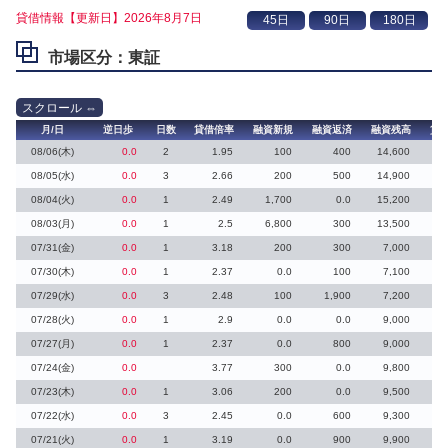
貸借情報【更新日】2026年8月7日
市場区分：東証
月/日
逆日歩
日数
貸借倍率
融資新規
融資返済
融資残高
貸
08/06(木)
0.0
2
1.95
100
400
14,600
1
08/05(水)
0.0
3
2.66
200
500
14,900
08/04(火)
0.0
1
2.49
1,700
0.0
15,200
1
08/03(月)
0.0
1
2.5
6,800
300
13,500
3
07/31(金)
0.0
1
3.18
200
300
7,000
07/30(木)
0.0
1
2.37
0.0
100
7,100
07/29(水)
0.0
3
2.48
100
1,900
7,200
07/28(火)
0.0
1
2.9
0.0
0.0
9,000
07/27(月)
0.0
1
2.37
0.0
800
9,000
1
07/24(金)
0.0
3.77
300
0.0
9,800
07/23(木)
0.0
1
3.06
200
0.0
9,500
07/22(水)
0.0
3
2.45
0.0
600
9,300
07/21(火)
0.0
1
3.19
0.0
900
9,900