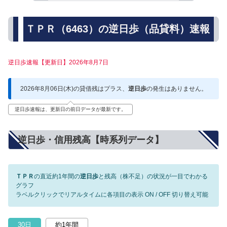
ＴＰＲ（6463）の逆日歩（品貸料）速報
逆日歩速報【更新日】2026年8月7日
2026年8月06日(木)の貸借残はプラス、
逆日歩
の発生はありません。
逆日歩速報は、更新日の前日データが最新です。
逆日歩・信用残高【時系列データ】
ＴＰＲ
の直近約1年間の
逆日歩
と残高（株不足）の状況が一目でわかる
グラフ
ラベルクリックでリアルタイムに各項目の表示 ON / OFF 切り替え可能
30日
約1年間