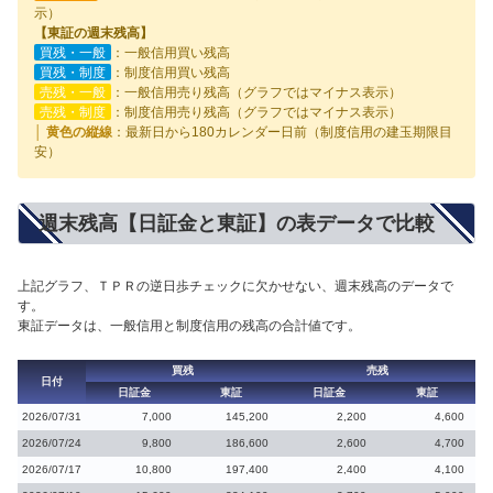
示）
【東証の週末残高】
買残・一般
：一般信用買い残高
買残・制度
：制度信用買い残高
売残・一般
：一般信用売り残高（グラフではマイナス表示）
売残・制度
：制度信用売り残高（グラフではマイナス表示）
│ 黄色の縦線
：最新日から180カレンダー日前（制度信用の建玉期限目
安）
週末残高【日証金と東証】の表データで比較
上記グラフ、ＴＰＲの逆日歩チェックに欠かせない、週末残高のデータで
す。
東証データは、一般信用と制度信用の残高の合計値です。
買残
売残
日付
日証金
東証
日証金
東証
2026/07/31
7,000
145,200
2,200
4,600
2026/07/24
9,800
186,600
2,600
4,700
2026/07/17
10,800
197,400
2,400
4,100