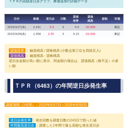
ＴＰＲの高額逆日歩グラフ、株価追加の詳細データ
貸借
貸借
日付
株価
逆日歩
日数
規制
市場
倍率
残高
2024/3/27(水)
2,431
5.4
3
0.0
-32,000
東証
2023/3/29(水)
1,358
2.55
3
0.15
-22,000
東証
貸借倍率
： 融資残高 / 貸株残高 (小数点第三位を四捨五入)
貸借残高
： 融資残高 - 貸株残高
逆日歩金額が高い順に表示、同金額の場合は、貸借残高（株不足）の多
い順
ＴＰＲ（6463）の年間逆日歩発生率
調査期間（1年間）：2025年8月7日～2026年8月6日
逆日歩発生率
：発生回数を調査日数の243日で割った値
年間最高逆日歩
：調査した1年間で最も高額な発生逆日歩