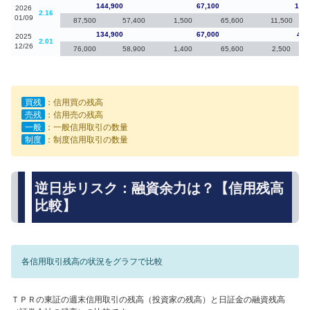
144,900
67,100
10,0
2026
2.16
01/09
87,500
57,400
1,500
65,600
11,500
134,900
67,000
4,3
2025
2.01
12/26
76,000
58,900
1,400
65,600
2,500
買残
：信用買の残高
売残
：信用売の残高
一般
：一般信用取引の数量
制度
：制度信用取引の数量
逆日歩リスク：融資余力は？【信用残高
比較】
各信用取引残高の状況をグラフで比較
ＴＰＲの東証の週末信用取引の残高（投資家の残高）と日証金の融資残高