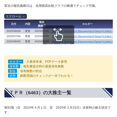
直近の報告義務日は、信用残高比較グラフの株価でチェック可能。
報告
日付
内容
ホルダー
義務日
2025/08/06
変更
2025/07/31
Schroder Investment Management(Japan)Limited 他
2025/07/04
変更
2025/06/30
Schroder Investment Management(Japan)Limited 他
2025/06/05
変更
2025/05/30
Schroder Investment Management(Japan)Limited 他
スクロールできます
ホルダー
：大量保有者、PDFデータ参照
保有数
：報告書提出時の最新保有株数
割合
：保有株数の割合
状態
：株数増減のチェックが一目でわかる！
ＴＰＲ（6463）の大株主一覧
第92期（自 2024年４月１日 至 2025年３月31日）決算時の株主状況で
す。