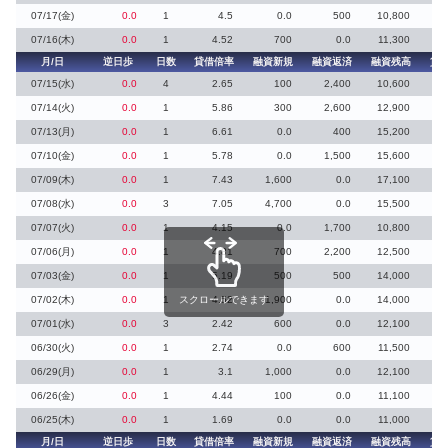
07/17(金)
0.0
1
4.5
0.0
500
10,800
07/16(木)
0.0
1
4.52
700
0.0
11,300
月/日
逆日歩
日数
貸借倍率
融資新規
融資返済
融資残高
貸
07/15(水)
0.0
4
2.65
100
2,400
10,600
1
07/14(火)
0.0
1
5.86
300
2,600
12,900
07/13(月)
0.0
1
6.61
0.0
400
15,200
07/10(金)
0.0
1
5.78
0.0
1,500
15,600
07/09(木)
0.0
1
7.43
1,600
0.0
17,100
07/08(水)
0.0
3
7.05
4,700
0.0
15,500
07/07(火)
0.0
1
4.15
0.0
1,700
10,800
07/06(月)
0.0
1
4.81
700
2,200
12,500
07/03(金)
0.0
1
5.19
500
500
14,000
07/02(木)
0.0
1
スクロールできます
4.52
1,900
0.0
14,000
07/01(水)
0.0
3
2.42
600
0.0
12,100
06/30(火)
0.0
1
2.74
0.0
600
11,500
06/29(月)
0.0
1
3.1
1,000
0.0
12,100
1
06/26(金)
0.0
1
4.44
100
0.0
11,100
06/25(木)
0.0
1
1.69
0.0
0.0
11,000
月/日
逆日歩
日数
貸借倍率
融資新規
融資返済
融資残高
貸