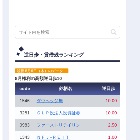
逆日歩・貸借残ランキング
最新 8月6日（木）のデータ！
8月権利の高額逆日歩10
code
銘柄名
逆日歩
1546
ダウヘッジ無
10.00
3281
ＧＬＰ投法人投資証券
10.00
9983
ファーストリテイリン
2.50
1343
ＮＦＪ−ＲＥＩＴ
1.00