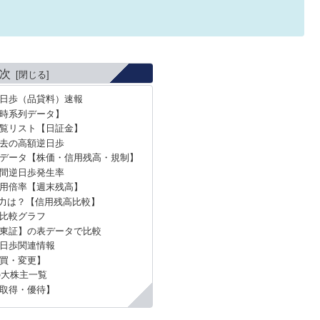
次
逆日歩（品貸料）速報
時系列データ】
覧リスト【日証金】
過去の高額逆日歩
データ【株価・信用残高・規制】
年間逆日歩発生率
信用倍率【週末残高】
力は？【信用残高比較】
比較グラフ
東証】の表データで比較
逆日歩関連情報
買・変更】
の大株主一覧
取得・優待】