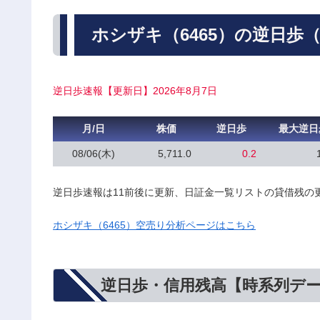
ホシザキ（6465）の逆日歩
逆日歩速報【更新日】2026年8月7日
月/日
株価
逆日歩
最大逆日
08/06(木)
5,711.0
0.2
逆日歩速報は11前後に更新、日証金一覧リストの貸借残の
ホシザキ（6465）空売り分析ページはこちら
逆日歩・信用残高【時系列デ