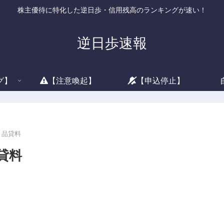
株主優待に特化した逆日歩・信用残高のランキングが速い！
逆日歩速報
グ】
【注意喚起】
【申込停止】
と品貸料
貸料