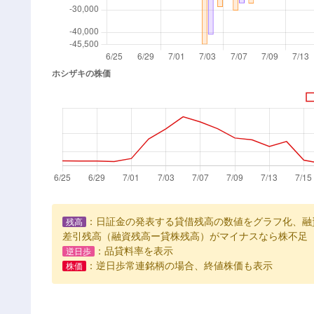
：日証金の発表する貸借残高の数値をグラフ化、融
残高
差引残高（融資残高ー貸株残高）がマイナスなら株不足
：品貸料率を表示
逆日歩
：逆日歩常連銘柄の場合、終値株価も表示
株価