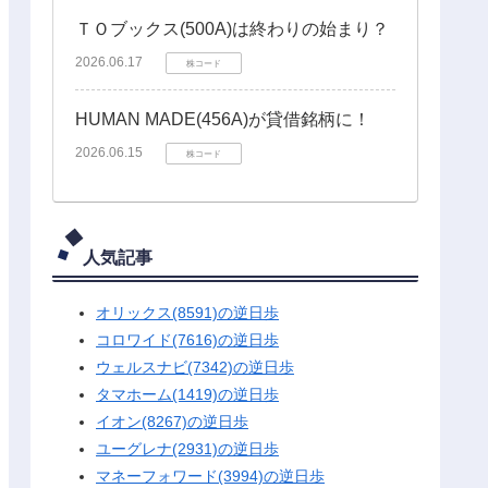
ＴＯブックス(500A)は終わりの始まり？
2026.06.17
株コード
HUMAN MADE(456A)が貸借銘柄に！
2026.06.15
株コード
人気記事
オリックス(8591)の逆日歩
コロワイド(7616)の逆日歩
ウェルスナビ(7342)の逆日歩
タマホーム(1419)の逆日歩
イオン(8267)の逆日歩
ユーグレナ(2931)の逆日歩
マネーフォワード(3994)の逆日歩