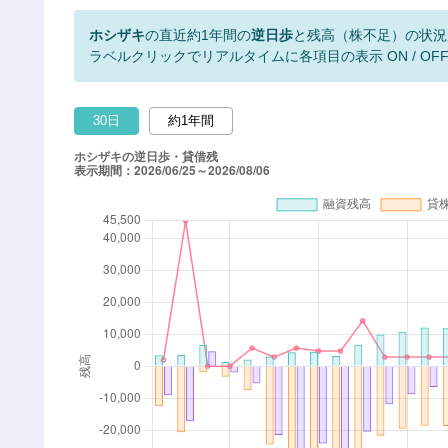
ホシザキ
の直近約1年間の
逆日歩
と残高（株不足）の状況
ラベルクリックでリアルタイムに各項目の表示 ON / OF
30日
約1年間