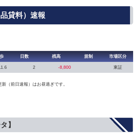
（品貸料）速報
歩
日数
残高
規制
市場区分
11.6
2
-8,800
東証
更新（前日速報）はお昼過ぎです。
ータ】