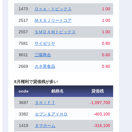
1473
Ｏｎｅ・トピックス
1.00
2517
ＭＸＳＪリートコア
1.00
2557
ＳＭＤＡＭトピックス
1.00
7581
サイゼリヤ
0.80
8011
三陽商会
0.60
2669
カネ美食品
0.40
8月権利で貸借残が多い
code
銘柄名
貸借残
3697
ＳＨＩＦＴ
-1,097,700
3382
セブン＆アイＨＤ
-403,100
1419
タマホーム
-316,100