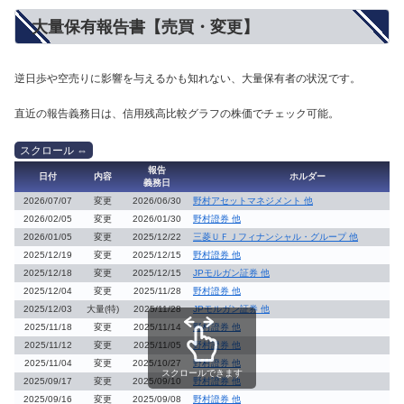
大量保有報告書【売買・変更】
逆日歩や空売りに影響を与えるかも知れない、大量保有者の状況です。
直近の報告義務日は、信用残高比較グラフの株価でチェック可能。
報告
日付
内容
ホルダー
義務日
2026/07/07
変更
2026/06/30
野村アセットマネジメント 他
2026/02/05
変更
2026/01/30
野村證券 他
2026/01/05
変更
2025/12/22
三菱ＵＦＪフィナンシャル・グループ 他
2025/12/19
変更
2025/12/15
野村證券 他
2025/12/18
変更
2025/12/15
JPモルガン証券 他
2025/12/04
変更
2025/11/28
野村證券 他
2025/12/03
大量(特)
2025/11/28
JPモルガン証券 他
2025/11/18
変更
2025/11/14
野村證券 他
2025/11/12
変更
2025/11/05
野村證券 他
2025/11/04
変更
2025/10/27
野村證券 他
スクロールできます
2025/09/17
変更
2025/09/10
野村證券 他
2025/09/16
変更
2025/09/08
野村證券 他