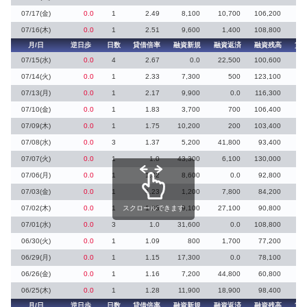
07/17(金)
0.0
1
2.49
8,100
10,700
106,200
07/16(木)
0.0
1
2.51
9,600
1,400
108,800
5
月/日
逆日歩
日数
貸借倍率
融資新規
融資返済
融資残高
貸
07/15(水)
0.0
4
2.67
0.0
22,500
100,600
07/14(火)
0.0
1
2.33
7,300
500
123,100
07/13(月)
0.0
1
2.17
9,900
0.0
116,300
07/10(金)
0.0
1
1.83
3,700
700
106,400
07/09(木)
0.0
1
1.75
10,200
200
103,400
07/08(水)
0.0
3
1.37
5,200
41,800
93,400
3
07/07(火)
0.0
1
1.0
43,300
6,100
130,000
65
07/06(月)
0.0
1
1.32
8,600
0.0
92,800
1
07/03(金)
0.0
1
1.23
1,200
7,800
84,200
07/02(木)
0.0
1
スクロールできます
1.33
9,100
27,100
90,800
07/01(水)
0.0
3
1.0
31,600
0.0
108,800
38
06/30(火)
0.0
1
1.09
800
1,700
77,200
2
06/29(月)
0.0
1
1.15
17,300
0.0
78,100
15
06/26(金)
0.0
1
1.16
7,200
44,800
60,800
06/25(木)
0.0
1
1.28
11,900
18,900
98,400
月/日
逆日歩
日数
貸借倍率
融資新規
融資返済
融資残高
貸