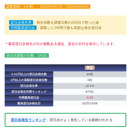
調査期間（1年間）：2025年8月7日～2026年8月6日
逆日歩発生率
：発生回数を調査日数の243日で割った値
年間最高逆日歩
：調査した1年間で最も高額な発生逆日歩
＊最高逆日歩発生の日が複数ある場合、直近の日付を表示しています。
逆日歩調査の日数：243日
東証
0.01円以上の逆日歩発生数
44回
1円以上の高額逆日歩発生数
0回
逆日歩発生率
18.1%
逆日歩発生年間ランキング
875位
年間最高逆日歩
0.20
最高逆日歩発生日
2025/10/08
逆日歩発生ランキング
：逆日歩がよく発生している銘柄がわかる