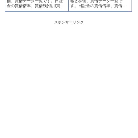
価、貸借データ一覧です。日証
報と株価、貸借データ一覧で
す。
ます。
金の貸借倍率、貸借残(信用買
す。日証金の貸借倍率、貸借残
残、信用売残)、品貸料(逆日
(信用買残、信用売残)、品貸料
歩)、東証の週末残高、規制(注意
(逆日歩)、東証の週末残高、規制
喚起・申込停止)など、空売り関
(注意喚起・申込停止)など、空売
スポンサーリンク
連情報を集計し、図解でわかり
り関連情報を集計し、図解でわ
やすくまとめて掲載していま
かりやすくまとめて掲載してい
す。
ます。