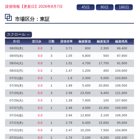
貸借情報【更新日】2026年8月7日
市場区分：東証
月/日
逆日歩
日数
貸借倍率
融資新規
融資返済
融資残高
貸
08/06(木)
0.0
2
3.71
800
2,300
96,400
08/05(水)
0.0
3
1.05
6,800
500
97,900
18
08/04(火)
0.0
1
1.01
4,700
17,700
91,600
26
08/03(月)
0.0
1
1.47
1,200
400
104,600
19
07/31(金)
0.0
1
1.9
2,300
5,000
103,800
07/30(木)
0.0
1
1.89
5,400
20,800
106,500
9
07/29(水)
0.0
3
2.58
23,500
9,400
121,900
07/28(火)
0.0
1
1.39
7,900
100
107,800
37
07/27(月)
0.0
1
2.46
4,000
10,300
100,000
5
07/24(金)
0.0
2.94
12,800
2,100
106,300
1
07/23(木)
0.0
1
2.78
6,400
15,600
95,600
07/22(水)
0.0
3
2.47
10,200
7,500
104,800
7
07/21(火)
0.0
1
1.74
2,100
6,200
102,100
16