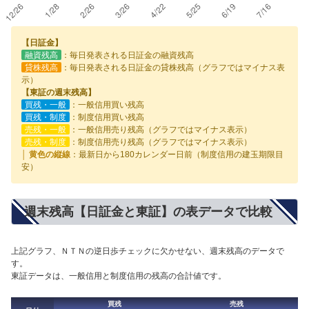
【日証金】
融資残高
：毎日発表される日証金の融資残高
貸株残高
：毎日発表される日証金の貸株残高（グラフではマイナス表
示）
【東証の週末残高】
買残・一般
：一般信用買い残高
買残・制度
：制度信用買い残高
売残・一般
：一般信用売り残高（グラフではマイナス表示）
売残・制度
：制度信用売り残高（グラフではマイナス表示）
│ 黄色の縦線
：最新日から180カレンダー日前（制度信用の建玉期限目
安）
週末残高【日証金と東証】の表データで比較
上記グラフ、ＮＴＮの逆日歩チェックに欠かせない、週末残高のデータで
す。
東証データは、一般信用と制度信用の残高の合計値です。
買残
売残