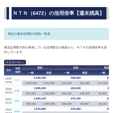
ＮＴＮ（6472）の信用倍率【週末残高】
東証の週末信用取引残高一覧表
東京証券取引所が発表している信用取引の残高から、ＮＴＮの信用倍率を算
出しています。
買残
売残
買残（
信用
日付
倍率
一般
制度
一般
制度
一般
2,045,200
348,600
150,
2026
5.87
07/31
1,002,600
1,042,600
243,300
105,300
171,200
1,895,200
422,600
26,1
2026
4.49
07/24
831,400
1,063,800
284,200
138,400
42,900
1,869,100
376,100
190,
2026
4.97
07/17
788,500
1,080,600
289,200
86,900
45,100
1,678,800
378,200
156,
2026
4.44