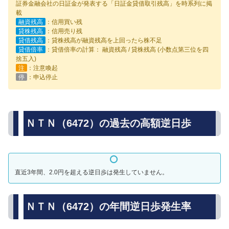
証券金融会社の日証金が発表する「日証金貸借取引残高」を時系列に掲
載
融資残高
：信用買い残
貸株残高
：信用売り残
貸借残高
：貸株残高が融資残高を上回ったら株不足
貸借倍率
：貸借倍率の計算： 融資残高 / 貸株残高 (小数点第三位を四
捨五入)
注
：注意喚起
停
：申込停止
ＮＴＮ（6472）の過去の高額逆日歩
直近3年間、2.0円を超える逆日歩は発生していません。
ＮＴＮ（6472）の年間逆日歩発生率