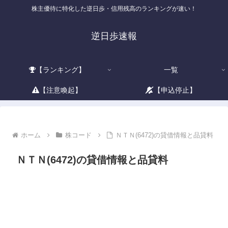
株主優待に特化した逆日歩・信用残高のランキングが速い！
逆日歩速報
【ランキング】
一覧
【注意喚起】
【申込停止】
ホーム
株コード
ＮＴＮ(6472)の貸借情報と品貸料
ＮＴＮ(6472)の貸借情報と品貸料