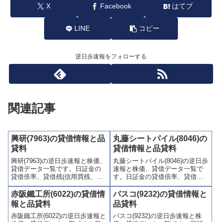
X
Facebook
はてブ
LINE
コピー
逆日歩速報をフォローする
関連記事
興研(7963)の貸借情報と品
丸藤シートパイル(8046)の
貸料
貸借情報と品貸料
興研(7963)の逆日歩速報と株価、
丸藤シートパイル(8046)の逆日歩
貸借データ一覧です。日証金の
速報と株価、貸借データ一覧で
貸借倍率、貸借残(信用買残、信
す。日証金の貸借倍率、貸借残
用売残)、品貸料(逆日歩)、東証
(信用買残、信用売残)、品貸料
の週末残高、規制(注意喚起・申
(逆日歩)、東証の週末残高、規制
赤阪鐵工所(6022)の貸借情
パスコ(9232)の貸借情報と
込停止)など、空売り関連情報を
(注意喚起・申込停止)など、空売
報と品貸料
品貸料
集計し、図解でわかりやすくま
り関連情報を集計し、図解でわ
赤阪鐵工所(6022)の逆日歩速報と
パスコ(9232)の逆日歩速報と株
とめて掲載しています。
かりやすくまとめて掲載してい