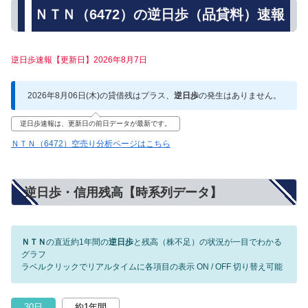
ＮＴＮ（6472）の逆日歩（品貸料）速報
逆日歩速報【更新日】2026年8月7日
2026年8月06日(木)の貸借残はプラス、
逆日歩
の発生はありません。
逆日歩速報は、更新日の前日データが最新です。
ＮＴＮ（6472）空売り分析ページはこちら
逆日歩・信用残高【時系列データ】
ＮＴＮ
の直近約1年間の
逆日歩
と残高（株不足）の状況が一目でわかる
グラフ
ラベルクリックでリアルタイムに各項目の表示 ON / OFF 切り替え可能
30日
約1年間