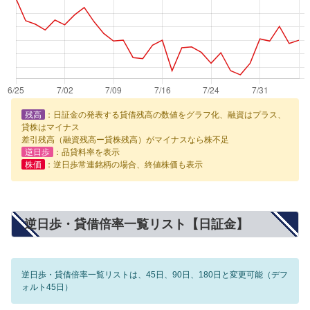
残高
：日証金の発表する貸借残高の数値をグラフ化、融資はプラス、
貸株はマイナス
差引残高（融資残高ー貸株残高）がマイナスなら株不足
逆日歩
：品貸料率を表示
株価
：逆日歩常連銘柄の場合、終値株価も表示
逆日歩・貸借倍率一覧リスト【日証金】
逆日歩・貸借倍率一覧リストは、45日、90日、180日と変更可能（デフ
ォルト45日）