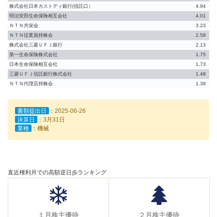
株式会社日本カストディ銀行(信託口）
4.94
明治安田生命保険相互会社
4.01
ＮＴＮ共栄会
3.23
ＮＴＮ従業員持株会
2.58
株式会社三菱ＵＦＪ銀行
2.13
第一生命保険株式会社
1.75
日本生命保険相互会社
1.73
三菱ＵＦＪ信託銀行株式会社
1.48
ＮＴＮ代理店持株会
1.39
書類提出日
：2025-06-26
決算日
：3月31日
業種
：機械
直近権利月での高額逆日歩ランキング
１月株主優待
２月株主優待