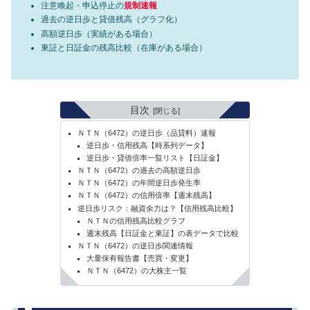
注意喚起・申込停止の
規制速報
過去の逆日歩と貸借残高（グラフ化）
高額逆日歩（実績がある場合）
東証と日証金の残高比較（在庫がある場合）
目次
ＮＴＮ（6472）の逆日歩（品貸料）速報
逆日歩・信用残高【時系列データ】
逆日歩・貸借倍率一覧リスト【日証金】
ＮＴＮ（6472）の過去の高額逆日歩
ＮＴＮ（6472）の年間逆日歩発生率
ＮＴＮ（6472）の信用倍率【週末残高】
逆日歩リスク：融資余力は？【信用残高比較】
ＮＴＮの信用残高比較グラフ
週末残高【日証金と東証】の表データで比較
ＮＴＮ（6472）の逆日歩関連情報
大量保有報告書【売買・変更】
ＮＴＮ（6472）の大株主一覧