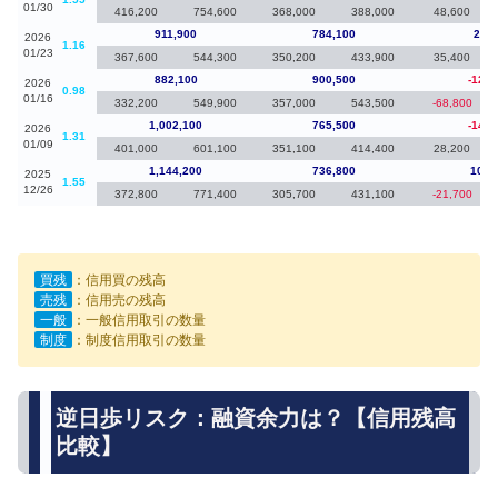
01/30
416,200
754,600
368,000
388,000
48,600
911,900
784,100
29,8
2026
1.16
01/23
367,600
544,300
350,200
433,900
35,400
882,100
900,500
-120,
2026
0.98
01/16
332,200
549,900
357,000
543,500
-68,800
1,002,100
765,500
-142,
2026
1.31
01/09
401,000
601,100
351,100
414,400
28,200
1,144,200
736,800
103,
2025
1.55
12/26
372,800
771,400
305,700
431,100
-21,700
買残
：信用買の残高
売残
：信用売の残高
一般
：一般信用取引の数量
制度
：制度信用取引の数量
逆日歩リスク：融資余力は？【信用残高
比較】