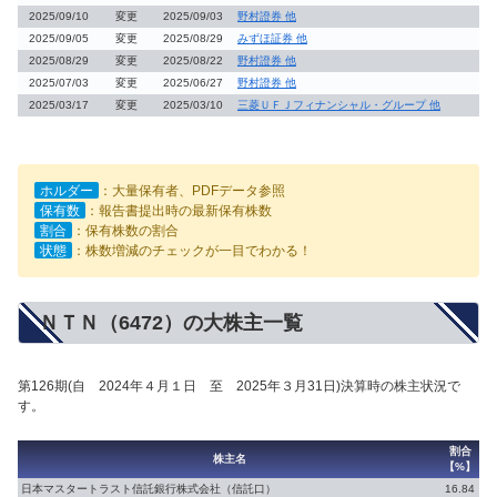
2025/09/10
変更
2025/09/03
野村證券 他
2025/09/05
変更
2025/08/29
みずほ証券 他
2025/08/29
変更
2025/08/22
野村證券 他
2025/07/03
変更
2025/06/27
野村證券 他
2025/03/17
変更
2025/03/10
三菱ＵＦＪフィナンシャル・グループ 他
ホルダー
：大量保有者、PDFデータ参照
保有数
：報告書提出時の最新保有株数
割合
：保有株数の割合
状態
：株数増減のチェックが一目でわかる！
ＮＴＮ（6472）の大株主一覧
第126期(自 2024年４月１日 至 2025年３月31日)決算時の株主状況で
す。
割合
株主名
【%】
日本マスタートラスト信託銀行株式会社（信託口）
16.84