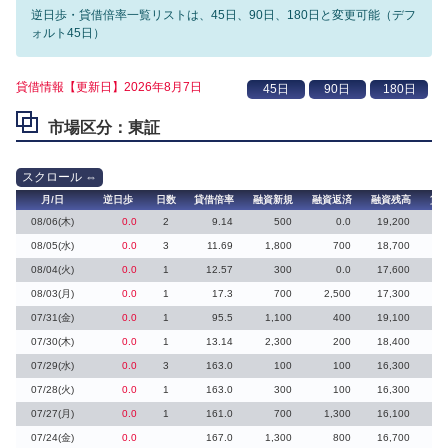
逆日歩・貸借倍率一覧リストは、45日、90日、180日と変更可能（デフ
ォルト45日）
貸借情報【更新日】2026年8月7日
市場区分：東証
月/日
逆日歩
日数
貸借倍率
融資新規
融資返済
融資残高
貸
08/06(木)
0.0
2
9.14
500
0.0
19,200
08/05(水)
0.0
3
11.69
1,800
700
18,700
08/04(火)
0.0
1
12.57
300
0.0
17,600
08/03(月)
0.0
1
17.3
700
2,500
17,300
1
07/31(金)
0.0
1
95.5
1,100
400
19,100
07/30(木)
0.0
1
13.14
2,300
200
18,400
1
07/29(水)
0.0
3
163.0
100
100
16,300
07/28(火)
0.0
1
163.0
300
100
16,300
07/27(月)
0.0
1
161.0
700
1,300
16,100
07/24(金)
0.0
167.0
1,300
800
16,700