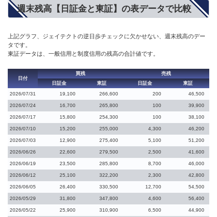
週末残高【日証金と東証】の表データで比較
上記グラフ、ジェイテクトの逆日歩チェックに欠かせない、週末残高のデー
タです。
東証データは、一般信用と制度信用の残高の合計値です。
買残
売残
日付
日証金
東証
日証金
東証
2026/07/31
19,100
266,600
200
46,500
2026/07/24
16,700
265,800
100
39,900
2026/07/17
15,800
254,300
100
38,100
2026/07/10
15,200
255,000
4,300
46,200
2026/07/03
12,900
275,400
5,100
51,200
2026/06/26
22,600
279,500
2,500
41,600
2026/06/19
23,500
285,800
8,700
46,000
2026/06/12
25,100
322,200
2,300
42,800
2026/06/05
26,400
330,500
12,700
54,500
2026/05/29
31,800
347,800
4,600
56,400
2026/05/22
25,900
310,900
6,500
44,900