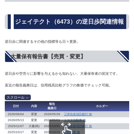
ジェイテクト（6473）の逆日歩関連情報
逆日歩に関連するその他の指標等も日々更新。
大量保有報告書【売買・変更】
逆日歩や空売りに影響を与えるかも知れない、大量保有者の状況です。
直近の報告義務日は、信用残高比較グラフの株価でチェック可能。
報告
日付
内容
ホルダー
義務日
2026/06/04
変更
2026/05/29
三井住友信託銀行 他
2026/05/13
変更
2026/05/01
トヨタ自動車 他
2025/11/07
大量(特)
2025/10/31
三井住友信託銀行 他
2025/10/17
変更
2025/10/15
野村證券 他