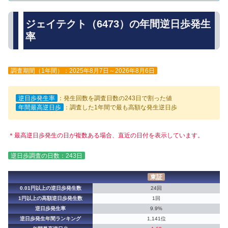
ジェイテクト（6473）の年間逆日歩発生
率
調査期間（1年間）：2025年8月7日～2026年8月6日
逆日歩発生率
：発生回数を調査日数の243日で割った値
年間最高逆日歩
：調査した1年間で最も高額な発生逆日歩
＊最高逆日歩発生の日が複数ある場合、直近の日付を表示しています。
逆日歩調査の日数：243日
東証
0.01円以上の逆日歩発生数
24回
1円以上の高額逆日歩発生数
1回
逆日歩発生率
9.9%
逆日歩発生年間ランキング
1,141位