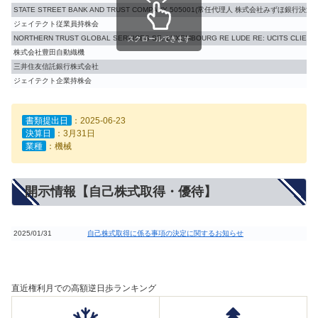
STATE STREET BANK AND TRUST COMPANY 505001(常任代理人 株式会社みずほ銀行決済
ジェイテクト従業員持株会
NORTHERN TRUST GLOBAL SERVICES SE, LUXEMBOURG RE LUDE RE: UCITS CL
スクロールできます
株式会社豊田自動織機
三井住友信託銀行株式会社
ジェイテクト企業持株会
書類提出日
：2025-06-23
決算日
：3月31日
業種
：機械
開示情報【自己株式取得・優待】
2025/01/31
自己株式取得に係る事項の決定に関するお知らせ
直近権利月での高額逆日歩ランキング