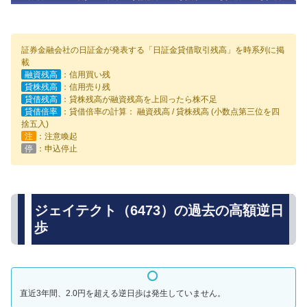
証券金融会社の日証金が発表する「日証金貸借取引残高」を時系列に掲
載
融資残高
：信用買い残
貸株残高
：信用売り残
貸借残高
：貸株残高が融資残高を上回ったら株不足
貸借倍率
：貸借倍率の計算： 融資残高 / 貸株残高 (小数点第三位を四
捨五入)
注
：注意喚起
停
：申込停止
ジェイテクト（6473）の過去の高額逆日
歩
直近3年間、2.0円を超える逆日歩は発生していません。