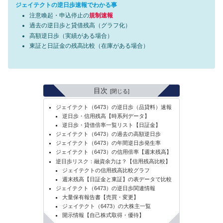
ジェイテクトの逆日歩速報でわかる事
注意喚起・申込停止の
規制速報
過去の逆日歩と貸借残高（グラフ化）
高額逆日歩（実績がある場合）
東証と日証金の残高比較（在庫がある場合）
目次
ジェイテクト（6473）の逆日歩（品貸料）速報
逆日歩・信用残高【時系列データ】
逆日歩・貸借倍率一覧リスト【日証金】
ジェイテクト（6473）の過去の高額逆日歩
ジェイテクト（6473）の年間逆日歩発生率
ジェイテクト（6473）の信用倍率【週末残高】
逆日歩リスク：融資余力は？【信用残高比較】
ジェイテクトの信用残高比較グラフ
週末残高【日証金と東証】の表データで比較
ジェイテクト（6473）の逆日歩関連情報
大量保有報告書【売買・変更】
ジェイテクト（6473）の大株主一覧
開示情報【自己株式取得・優待】