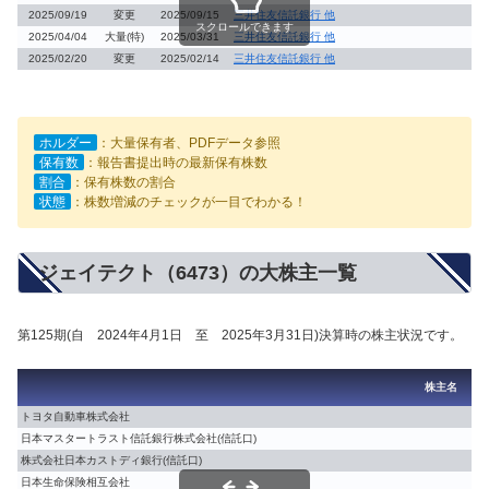
2025/09/19
変更
2025/09/15
三井住友信託銀行 他
スクロールできます
2025/04/04
大量(特)
2025/03/31
三井住友信託銀行 他
2025/02/20
変更
2025/02/14
三井住友信託銀行 他
ホルダー
：大量保有者、PDFデータ参照
保有数
：報告書提出時の最新保有株数
割合
：保有株数の割合
状態
：株数増減のチェックが一目でわかる！
ジェイテクト（6473）の大株主一覧
第125期(自 2024年4月1日 至 2025年3月31日)決算時の株主状況です。
株主名
トヨタ自動車株式会社
日本マスタートラスト信託銀行株式会社(信託口)
株式会社日本カストディ銀行(信託口)
日本生命保険相互会社