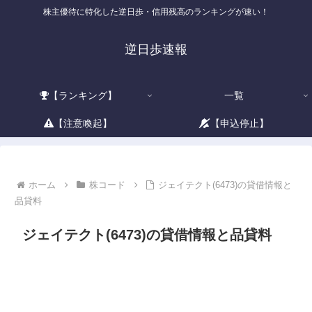
株主優待に特化した逆日歩・信用残高のランキングが速い！
逆日歩速報
【ランキング】
一覧
【注意喚起】
【申込停止】
ホーム
株コード
ジェイテクト(6473)の貸借情報と
品貸料
ジェイテクト(6473)の貸借情報と品貸料