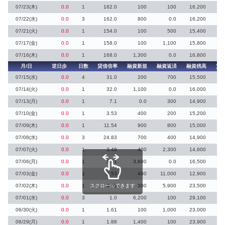
07/23(木)
0.0
1
162.0
100
100
16,200
07/22(水)
0.0
3
162.0
800
0.0
16,200
07/21(火)
0.0
1
154.0
100
500
15,400
07/17(金)
0.0
1
158.0
100
1,100
15,800
07/16(木)
0.0
1
168.0
1,300
0.0
16,800
月/日
逆日歩
日数
貸借倍率
融資新規
融資返済
融資残高
貸
07/15(水)
0.0
4
31.0
200
700
15,500
07/14(火)
0.0
1
32.0
1,100
0.0
16,000
07/13(月)
0.0
1
7.1
0.0
300
14,900
1
07/10(金)
0.0
1
3.53
400
200
15,200
3
07/09(木)
0.0
1
11.54
900
800
15,000
07/08(水)
0.0
3
24.83
700
400
14,900
07/07(火)
0.0
1
3.48
400
2,300
14,600
07/06(月)
0.0
1
3.51
3,600
0.0
16,500
1
07/03(金)
0.0
1
2.53
400
11,000
12,900
07/02(木)
0.0
1
スクロールできます
4.61
300
5,900
23,500
2
07/01(水)
0.0
3
1.0
6,200
100
29,100
14
06/30(火)
0.0
1
1.61
100
1,000
23,000
2
06/29(月)
0.0
1
1.88
1,400
100
23,900
10