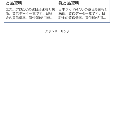
制(注意喚起・申込停止)など、空
と品貸料
報と品貸料
売り関連情報を集計し、図解で
エスポア(3260)の逆日歩速報と株
日本ラッド(4736)の逆日歩速報と
わかりやすくまとめて掲載して
価、貸借データ一覧です。日証
株価、貸借データ一覧です。日
います。
金の貸借倍率、貸借残(信用買
証金の貸借倍率、貸借残(信用買
残、信用売残)、品貸料(逆日
残、信用売残)、品貸料(逆日
歩)、東証の週末残高、規制(注意
歩)、東証の週末残高、規制(注意
喚起・申込停止)など、空売り関
喚起・申込停止)など、空売り関
スポンサーリンク
連情報を集計し、図解でわかり
連情報を集計し、図解でわかり
やすくまとめて掲載していま
やすくまとめて掲載していま
す。
す。