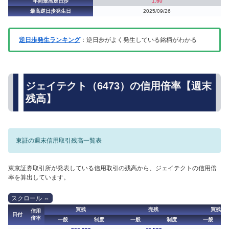
年間最高逆日歩
1.60
最高逆日歩発生日
2025/09/26
逆日歩発生ランキング
：逆日歩がよく発生している銘柄がわかる
ジェイテクト（6473）の信用倍率【週末
残高】
東証の週末信用取引残高一覧表
東京証券取引所が発表している信用取引の残高から、ジェイテクトの信用倍
率を算出しています。
買残
売残
買残（
信用
日付
倍率
一般
制度
一般
制度
一般