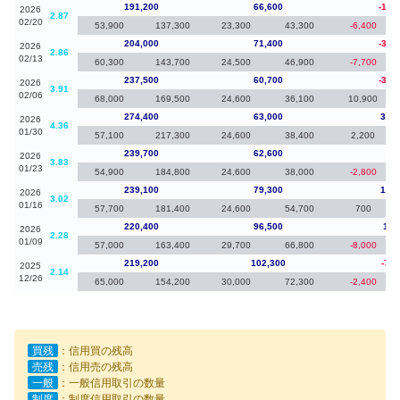
191,200
66,600
-12,
2026
2.87
02/20
53,900
137,300
23,300
43,300
-6,400
204,000
71,400
-33,
2026
2.86
02/13
60,300
143,700
24,500
46,900
-7,700
237,500
60,700
-36,
2026
3.91
02/06
68,000
169,500
24,600
36,100
10,900
274,400
63,000
34,7
2026
4.36
01/30
57,100
217,300
24,600
38,400
2,200
239,700
62,600
60
2026
3.83
01/23
54,900
184,800
24,600
38,000
-2,800
239,100
79,300
18,7
2026
3.02
01/16
57,700
181,400
24,600
54,700
700
220,400
96,500
1,2
2026
2.28
01/09
57,000
163,400
29,700
66,800
-8,000
219,200
102,300
-7,6
2025
2.14
12/26
65,000
154,200
30,000
72,300
-2,400
買残
：信用買の残高
売残
：信用売の残高
一般
：一般信用取引の数量
制度
：制度信用取引の数量