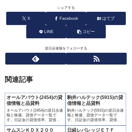
シェアする
X
Facebook
はてブ
LINE
コピー
逆日歩速報をフォローする
関連記事
オールアバウト(2454)の貸
駒井ハルテック(5915)の貸
借情報と品貸料
借情報と品貸料
オールアバウト(2454)の逆日歩速
駒井ハルテック(5915)の逆日歩速
報と株価、貸借データ一覧で
報と株価、貸借データ一覧で
す。日証金の貸借倍率、貸借残
す。日証金の貸借倍率、貸借残
(信用買残、信用売残)、品貸料
(信用買残、信用売残)、品貸料
(逆日歩)、東証の週末残高、規制
(逆日歩)、東証の週末残高、規制
サムスンＫＤＸ２００
日経レバレッジＥＴＦ