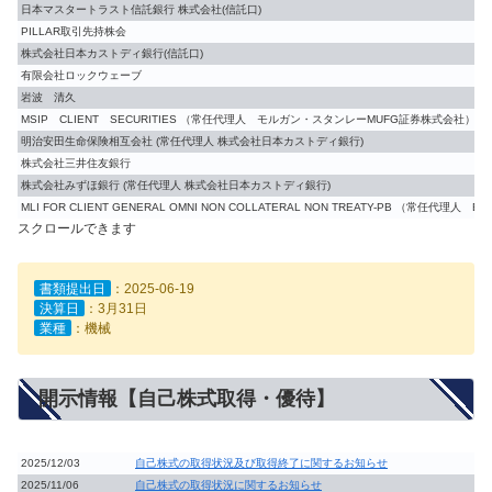
日本マスタートラスト信託銀行 株式会社(信託口)
PILLAR取引先持株会
株式会社日本カストディ銀行(信託口)
有限会社ロックウェーブ
岩波 清久
MSIP CLIENT SECURITIES （常任代理人 モルガン・スタンレーMUFG証券株式会社）
明治安田生命保険相互会社 (常任代理人 株式会社日本カストディ銀行)
株式会社三井住友銀行
株式会社みずほ銀行 (常任代理人 株式会社日本カストディ銀行)
MLI FOR CLIENT GENERAL OMNI NON COLLATERAL NON TREATY-PB （常任代理人
スクロールできます
書類提出日
：2025-06-19
決算日
：3月31日
業種
：機械
開示情報【自己株式取得・優待】
2025/12/03
自己株式の取得状況及び取得終了に関するお知らせ
2025/11/06
自己株式の取得状況に関するお知らせ