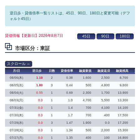
逆日歩・貸借倍率一覧リストは、45日、90日、180日と変更可能（デフ
ォルト45日）
貸借情報【更新日】2026年8月7日
市場区分：東証
月/日
逆日歩
日数
貸借倍率
融資新規
融資返済
融資残高
貸
08/06(木)
1.10
2
0.38
1,600
2,500
8,700
1
08/05(水)
1.80
3
0.44
500
4,800
9,600
1
08/04(火)
0.55
1
0.69
2,300
1,700
13,900
6
08/03(月)
0.0
1
1.0
4,700
5,500
13,300
3
07/31(金)
0.0
1
1.4
700
4,100
14,100
07/30(木)
0.0
1
1.7
700
400
17,500
07/29(水)
0.0
3
1.47
1,900
0.0
17,200
07/28(火)
0.0
1
1.34
500
2,000
15,300
07/27(月)
0.0
1
1.35
400
100
16,800