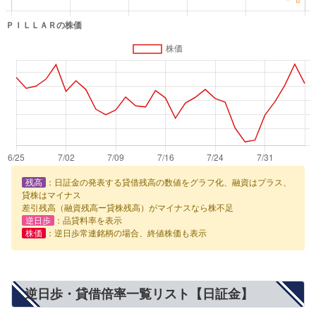
残高
：日証金の発表する貸借残高の数値をグラフ化、融資はプラス、
貸株はマイナス
差引残高（融資残高ー貸株残高）がマイナスなら株不足
逆日歩
：品貸料率を表示
株価
：逆日歩常連銘柄の場合、終値株価も表示
逆日歩・貸借倍率一覧リスト【日証金】