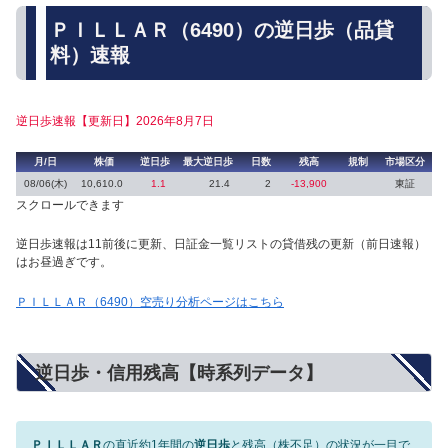
ＰＩＬＬＡＲ（6490）の逆日歩（品貸
料）速報
逆日歩速報【更新日】2026年8月7日
月/日
株価
逆日歩
最大逆日歩
日数
残高
規制
市場区分
08/06(木)
10,610.0
1.1
21.4
2
-13,900
東証
スクロールできます
逆日歩速報は11前後に更新、日証金一覧リストの貸借残の更新（前日速報）
はお昼過ぎです。
ＰＩＬＬＡＲ（6490）空売り分析ページはこちら
逆日歩・信用残高【時系列データ】
ＰＩＬＬＡＲ
の直近約1年間の
逆日歩
と残高（株不足）の状況が一目で