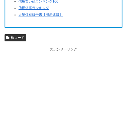
信用買い残ランキング100
信用倍率ランキング
大量保有報告書【開示速報】
株コード
スポンサーリンク