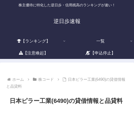
株主優待に特化した逆日歩・信用残高のランキングが速い！
逆日歩速報
【ランキング】
一覧
【注意喚起】
【申込停止】
ホーム
株コード
日本ピラー工業(6490)の貸借情報
と品貸料
日本ピラー工業(6490)の貸借情報と品貸料