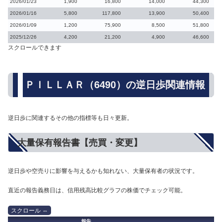
2026/01/23
1,900
16,800
14,000
44,300
2026/01/16
5,800
117,800
13,900
50,400
2026/01/09
1,200
75,900
8,500
51,800
2025/12/26
4,200
21,200
4,900
46,600
スクロールできます
ＰＩＬＬＡＲ（6490）の逆日歩関連情報
逆日歩に関連するその他の指標等も日々更新。
大量保有報告書【売買・変更】
逆日歩や空売りに影響を与えるかも知れない、大量保有者の状況です。
直近の報告義務日は、信用残高比較グラフの株価でチェック可能。
報告