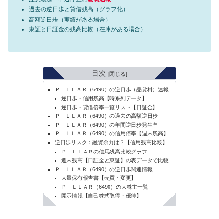
過去の逆日歩と貸借残高（グラフ化）
高額逆日歩（実績がある場合）
東証と日証金の残高比較（在庫がある場合）
目次
ＰＩＬＬＡＲ（6490）の逆日歩（品貸料）速報
逆日歩・信用残高【時系列データ】
逆日歩・貸借倍率一覧リスト【日証金】
ＰＩＬＬＡＲ（6490）の過去の高額逆日歩
ＰＩＬＬＡＲ（6490）の年間逆日歩発生率
ＰＩＬＬＡＲ（6490）の信用倍率【週末残高】
逆日歩リスク：融資余力は？【信用残高比較】
ＰＩＬＬＡＲの信用残高比較グラフ
週末残高【日証金と東証】の表データで比較
ＰＩＬＬＡＲ（6490）の逆日歩関連情報
大量保有報告書【売買・変更】
ＰＩＬＬＡＲ（6490）の大株主一覧
開示情報【自己株式取得・優待】