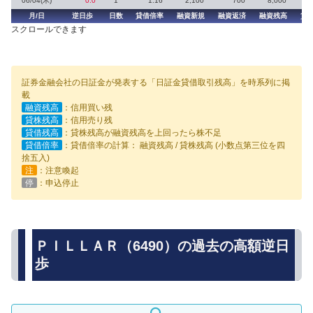
06/04(木)
0.0
1
1.16
2,100
700
8,000
月/日
逆日歩
日数
貸借倍率
融資新規
融資返済
融資残高
貸
スクロールできます
証券金融会社の日証金が発表する「日証金貸借取引残高」を時系列に掲
載
融資残高
：信用買い残
貸株残高
：信用売り残
貸借残高
：貸株残高が融資残高を上回ったら株不足
貸借倍率
：貸借倍率の計算： 融資残高 / 貸株残高 (小数点第三位を四
捨五入)
注
：注意喚起
停
：申込停止
ＰＩＬＬＡＲ（6490）の過去の高額逆日
歩