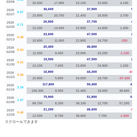
03/06
20,000
17,800
22,100
10,000
4,100
36,600
37,900
9,8
2026
0.97
02/27
15,900
20,700
21,400
16,500
3,700
26,800
37,700
4,2
2026
0.71
02/20
12,200
14,600
22,800
14,900
1,400
22,600
47,500
2,2
2026
0.48
02/13
10,800
11,800
22,800
24,700
-200
20,400
46,800
90
2026
0.44
02/06
11,000
9,400
22,600
24,200
-1,100
19,500
47,500
2,7
2026
0.41
01/30
12,100
7,400
22,600
24,900
1,200
16,800
44,300
-101,
2026
0.38
01/23
10,900
5,900
24,600
19,700
-97,400
117,800
50,400
41,9
2026
2.34
01/16
108,300
9,500
31,400
19,000
38,600
75,900
51,800
54,7
2026
1.47
01/09
69,700
6,200
39,100
12,700
57,200
21,200
46,600
-5,2
2025
0.46
12/26
12,500
8,700
38,900
7,700
-1,600
スクロールできます