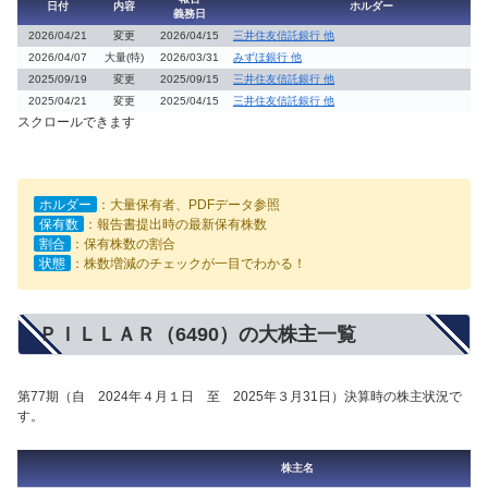
日付
内容
ホルダー
義務日
2026/04/21
変更
2026/04/15
三井住友信託銀行 他
2026/04/07
大量(特)
2026/03/31
みずほ銀行 他
2025/09/19
変更
2025/09/15
三井住友信託銀行 他
2025/04/21
変更
2025/04/15
三井住友信託銀行 他
スクロールできます
ホルダー
：大量保有者、PDFデータ参照
保有数
：報告書提出時の最新保有株数
割合
：保有株数の割合
状態
：株数増減のチェックが一目でわかる！
ＰＩＬＬＡＲ（6490）の大株主一覧
第77期（自 2024年４月１日 至 2025年３月31日）決算時の株主状況で
す。
株主名