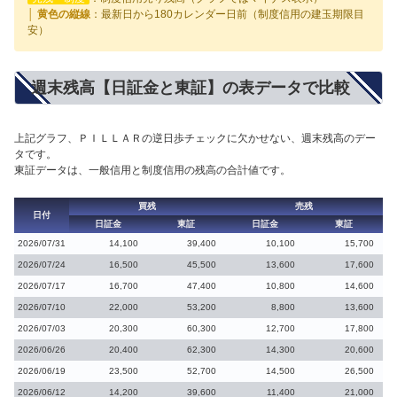
│ 黄色の縦線
：最新日から180カレンダー日前（制度信用の建玉期限目
安）
週末残高【日証金と東証】の表データで比較
上記グラフ、ＰＩＬＬＡＲの逆日歩チェックに欠かせない、週末残高のデー
タです。
東証データは、一般信用と制度信用の残高の合計値です。
買残
売残
日付
日証金
東証
日証金
東証
2026/07/31
14,100
39,400
10,100
15,700
2026/07/24
16,500
45,500
13,600
17,600
2026/07/17
16,700
47,400
10,800
14,600
2026/07/10
22,000
53,200
8,800
13,600
2026/07/03
20,300
60,300
12,700
17,800
2026/06/26
20,400
62,300
14,300
20,600
2026/06/19
23,500
52,700
14,500
26,500
2026/06/12
14,200
39,600
11,400
21,000